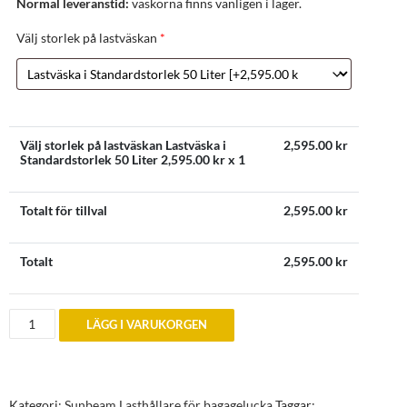
Normal leveranstid:
väskorna finns vanligen i lager.
Välj storlek på lastväskan
*
Välj storlek på lastväskan Lastväska i
2,595.00
kr
Standardstorlek 50 Liter
2,595.00
kr x 1
Totalt för tillval
2,595.00
kr
Totalt
2,595.00
kr
Sunbeam
LÄGG I VARUKORGEN
Lastväska
för
bagagelucka
mängd
Kategori:
Sunbeam Lasthållare för bagagelucka
Taggar: