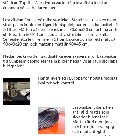
stål från Toplift, så är denna vattentäta lastväska ideal att
använda på lasthållaren med.
Lastväskan finns i två olika storlekar. Standardstorleken (som
visas på en Sunbeam Tiger i bildspelet) har en lastkapacitet på
50 liter. Måtten på denna väskan är 70x36x20 cm och på anti-
glid-mattan 80×40 cm. Den andra storleken, som vi kallar
Semesterstorlek, rymmer 75 liter bagage och har ett mått på
90x40x20 cm, och mattans mått är 90×45 cm.
Nedan beskrivs de huvudsakliga egenskaperna för Lastväskan
till Sunbeam cabrioleter (alla bilder nedan visas i full storlek i
bildspelet):
Handtillverkad i Europa för högsta möjliga
kvalitet och kontroll.
Lastväskan vilar på en
anti-glid-matta som
skyddar bilens lack.
Mattan är 4 mm tjock
och lite mjuk, svampig
och med anti-glid