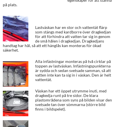
egenskaper för att stanna
på plats.
Lastväskan har en stor och vattentät flärp
som stängs med kardborre över dragkedjan
för att förhindra att vatten tar sig in genom
de små hålen i dragkedjan. Dragkedjans
handtag har hål, så att ett hänglås kan monteras för ökad
säkerhet.
Alla infästningar monteras på två cirklar på
toppen av lastväskan. Infästningspunkterna
är sydda och sedan svetsade samman, så att
vatten inte kan ta sig in i väskan. Den är helt
vattentät.
Väskan har ett öppet utrymme inuti, med
dragkedja runt på tre sidor. De klara
plastområdena som syns på bilden visar den
svetsade tan över sömmarna (större bild
finns i bildspelet).