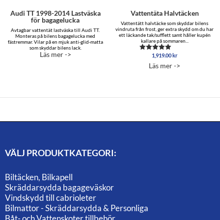
Audi TT 1998-2014 Lastväska
Vattentäta Halvtäcken
för bagagelucka
Vattentätt halvtäcke som skyddar bilens
vindruta från frost, ger extra skydd om du har
Avtagbar vattentät lastväska till Audi TT.
ett läckande tak/sufflett samt håller kupén
Monteras på bilens bagagelucka med
kallare på sommaren...
fästremmar. Vilar på en mjuk anti-glid-matta
som skyddar bilens lack.
Läs mer ->
1,919.00
kr
Betygsatt
4.88
Läs mer ->
av 5
VÄLJ PRODUKTKATEGORI:
Biltäcken, Bilkapell
Skräddarsydda bagageväskor
Vindskydd till cabrioleter
Bilmattor - Skräddarsydda & Personliga
Båt- och Vattenskoter tillbehör