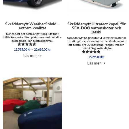
Skräddarsytt WeatherShield –
Skräddarsytt Ultratect kapell för
extrem kvalitet
SEA-DOO vattenskoter och
jetski
När endast det bästa är gott nog. Ett tunt
biltäcke som tar liten plats, men med det allra
Skräddarsytt högkvalitativt Ultratect material
bästa skydd, kan tvättas hemma...
till riktigt bra pris - enkelt att använda, enkelt
att tvätta, bra UV-motstånd, "andas" väl och
utmärkt färgbeständighet.
Prisintervall:
–
12,595.00
kr
22,695.00
kr
Betygsatt
12,595.00 kr
5.00
Läs mer ->
av 5
till
2,695.00
kr
Betygsatt
5.00
22,695.00 kr
Läs mer ->
av 5