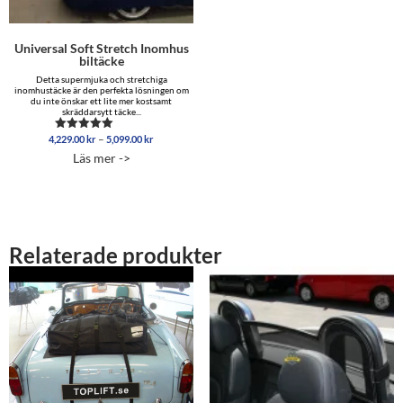
Universal Soft Stretch Inomhus
biltäcke
Detta supermjuka och stretchiga
inomhustäcke är den perfekta lösningen om
du inte önskar ett lite mer kostsamt
skräddarsytt täcke...
Prisintervall:
–
4,229.00
kr
5,099.00
kr
Betygsatt
4,229.00 kr
4.96
Läs mer ->
av 5
till
5,099.00 kr
Relaterade produkter