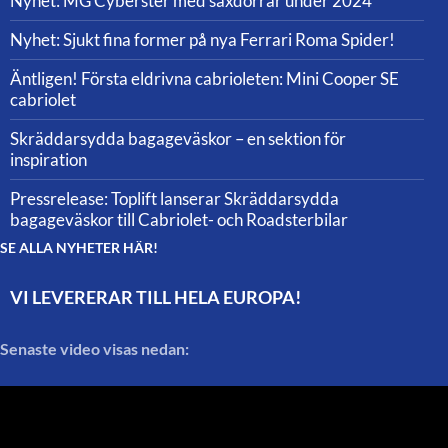
Nyhet: MG Cyberster med saxdörrar under 2024
Nyhet: Sjukt fina former på nya Ferrari Roma Spider!
Äntligen! Första eldrivna cabrioleten: Mini Cooper SE
cabriolet
Skräddarsydda bagageväskor – en sektion för
inspiration
Pressrelease: Toplift lanserar Skräddarsydda
bagageväskor till Cabriolet- och Roadsterbilar
SE ALLA NYHETER HÄR!
VI LEVERERAR TILL HELA EUROPA!
Senaste video visas nedan: