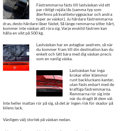
Fästremmarna fästs till lastväskan vid ett
par riktigt rejäla lås (samma typ som
återfinns på kvalitetsryggsäckar och andra
typer av väskor). Ju hårdare fästremmarna
dras, desto hårdare låser fästet. Så länge remmarna sitter hårt,
kommer inte väskan att röra sig. Varje enskild fästrem kan
hålla en vikt på 500 kg.
Lastväskan har en avtagbar axelrem, så när
du kommer fram till din destination kan du
enkelt och lätt bära med dig väskan precis
som en vanlig väska.
Lastväskan har inga
krokar eller klämmor
runt backluckans kanter,
utan fästs enbart med de
kraftiga fästremmarna.
Remmarna rör sig inte
när du dragit åt dem väl.
Inte heller mattan rör på sig, så det är ingen risk för skador på
bilens lack.
Vänligen välj storlek på väskan nedan.