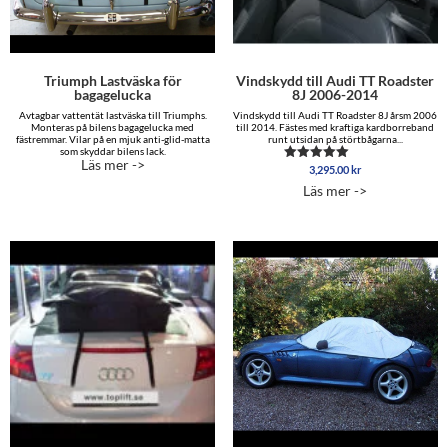
Triumph Lastväska för
Vindskydd till Audi TT Roadster
bagagelucka
8J 2006-2014
Avtagbar vattentät lastväska till Triumphs.
Vindskydd till Audi TT Roadster 8J årsm 2006
Monteras på bilens bagagelucka med
till 2014. Fästes med kraftiga kardborreband
fästremmar. Vilar på en mjuk anti-glid-matta
runt utsidan på störtbågarna...
som skyddar bilens lack.
Läs mer ->
3,295.00
kr
Betygsatt
5.00
Läs mer ->
av 5