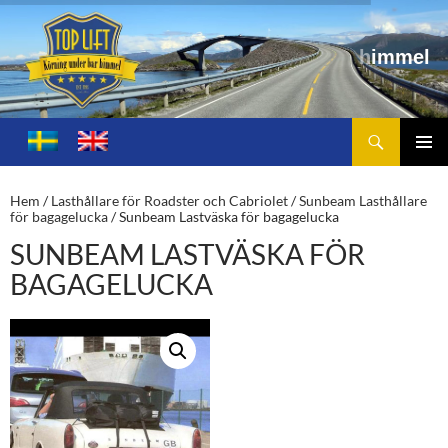
Sök
Toplift.se – för körning under bar himmel
HOPPA
TILL
PRIMÄ
INNEHÅLL
MENY
Hem
/
Lasthållare för Roadster och Cabriolet
/
Sunbeam Lasthållare
för bagagelucka
/ Sunbeam Lastväska för bagagelucka
SUNBEAM LASTVÄSKA FÖR
BAGAGELUCKA