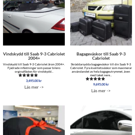
Vindskydd till Saab 9-3 Cabriolet
Bagageväskor till Saab 9-3
2004+
Cabriolet
Vindskydd till Saab 9-3 Cabriolet årsm 2004+.
Skräddarsydda bagageväskor till din Saab 9-3
Fjädrade infästningar som passar bilens
Cabriolet. Fyra kvalitetsväskor som maximerar
orginalfästen för vindskydd...
användandet av hela bagageutrymmet, även
med taket nere...
3,495.00
kr
Betygsatt
9,695.00
kr
4.96
Betygsatt
Läs mer ->
av 5
5.00
Läs mer ->
av 5