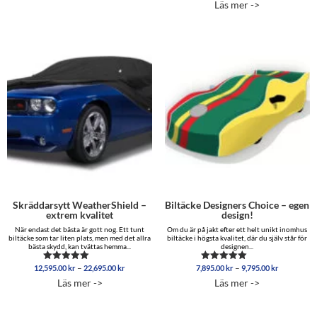
Läs mer ->
av 5
till
15,895.00
Skräddarsytt WeatherShield –
Biltäcke Designers Choice – egen
extrem kvalitet
design!
När endast det bästa är gott nog. Ett tunt
Om du är på jakt efter ett helt unikt inomhus
biltäcke som tar liten plats, men med det allra
biltäcke i högsta kvalitet, där du själv står för
bästa skydd, kan tvättas hemma...
designen...
Prisintervall:
Prisinterva
–
–
12,595.00
kr
22,695.00
kr
7,895.00
kr
9,795.00
kr
Betygsatt
Betygsatt
12,595.00 kr
7,895.00 
5.00
5.00
Läs mer ->
Läs mer ->
av 5
av 5
till
till
22,695.00 kr
9,795.00 