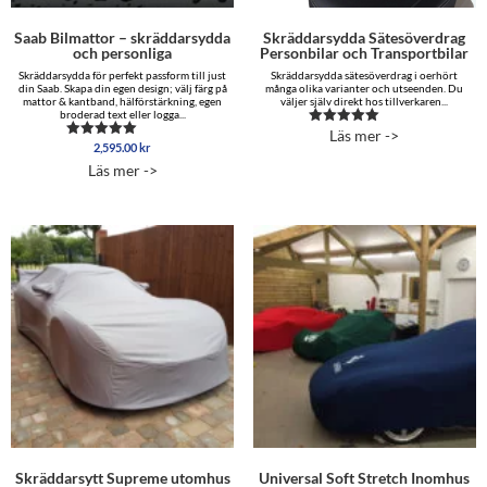
Saab Bilmattor – skräddarsydda
Skräddarsydda Sätesöverdrag
och personliga
Personbilar och Transportbilar
Skräddarsydda för perfekt passform till just
Skräddarsydda sätesöverdrag i oerhört
din Saab. Skapa din egen design; välj färg på
många olika varianter och utseenden. Du
mattor & kantband, hälförstärkning, egen
väljer själv direkt hos tillverkaren...
broderad text eller logga...
Läs mer ->
Betygsatt
2,595.00
kr
Betygsatt
5.00
5.00
av 5
Läs mer ->
av 5
Skräddarsytt Supreme utomhus
Universal Soft Stretch Inomhus