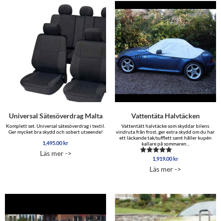
Universal Sätesöverdrag Malta
Vattentäta Halvtäcken
Komplett set. Universal sätesöverdrag i textil.
Vattentätt halvtäcke som skyddar bilens
Ger mycket bra skydd och sobert utseende!
vindruta från frost, ger extra skydd om du har
ett läckande tak/sufflett samt håller kupén
1,495.00
kr
kallare på sommaren...
Läs mer ->
1,919.00
kr
Betygsatt
4.88
Läs mer ->
av 5