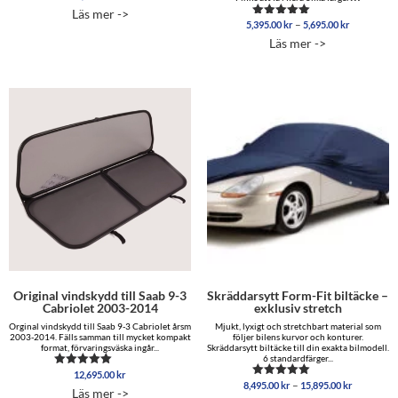
4.97
Läs mer ->
av 5
Prisinterva
–
5,395.00
kr
5,695.00
kr
Betygsatt
5,395.00 
5.00
Läs mer ->
av 5
till
5,695.00 
Original vindskydd till Saab 9-3
Skräddarsytt Form-Fit biltäcke –
Cabriolet 2003-2014
exklusiv stretch
Orginal vindskydd till Saab 9-3 Cabriolet årsm
Mjukt, lyxigt och stretchbart material som
2003-2014. Fälls samman till mycket kompakt
följer bilens kurvor och konturer.
format, förvaringsväska ingår...
Skräddarsytt biltäcke till din exakta bilmodell.
6 standardfärger...
12,695.00
kr
Betygsatt
Prisinterva
–
8,495.00
kr
15,895.00
kr
5.00
Betygsatt
Läs mer ->
8,495.00 
av 5
5.00