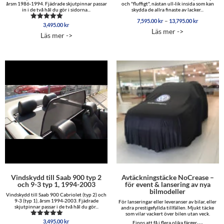
årsm 1986-1994. Fjädrade skjutpinnar passar
och "fluffigt", nästan ull-lik insida som kan
in i de två hål du gör i sidorna...
skydda de allra finaste av lacker...
Prisinterva
–
7,595.00
kr
13,795.00
kr
3,495.00
kr
Betygsatt
7,595.00 
Läs mer ->
5.00
till
Läs mer ->
av 5
13,795.00
Vindskydd till Saab 900 typ 2
Avtäckningstäcke NoCrease –
och 9-3 typ 1, 1994-2003
för event & lansering av nya
bilmodeller
Vindskydd till Saab 900 Cabriolet (typ 2) och
9-3 (typ 1), årsm 1994-2003. Fjädrade
För lanseringar eller leveranser av bilar, eller
skjutpinnar passar i de två hål du gör...
andra prestigefyllda tillfällen. Mjukt täcke
som vilar vackert över bilen utan veck.
…
3,495.00
kr
Betygsatt
Finns att få i flera olika färger