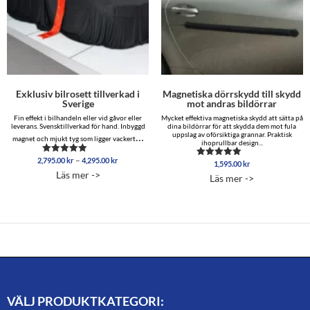
Exklusiv bilrosett tillverkad i
Magnetiska dörrskydd till skydd
Sverige
mot andras bildörrar
Fin effekt i bilhandeln eller vid gåvor eller
Mycket effektiva magnetiska skydd att sätta på
leverans. Svensktillverkad för hand. Inbyggd
dina bildörrar för att skydda dem mot fula
…
uppslag av oförsiktiga grannar. Praktisk
magnet och mjukt tyg som ligger vackert
ihoprullbar design...
Prisintervall:
–
2,795.00
kr
4,295.00
kr
Betygsatt
1,595.00
kr
Betygsatt
2,795.00 kr
4.86
4.96
Läs mer ->
Läs mer ->
av 5
till
av 5
4,295.00 kr
VÄLJ PRODUKTKATEGORI: