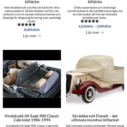
biltäcke
biltäcke
Helt skräddarsytt utomhus biltäcke för allra
Detta supermjuka och stretchiga
bästa passform. Täcket skyddar oerhört väl,
inomhustäcke är den perfekta lösningen om
andas bra och är mycket vattenavvisande och
du inte önskar ett lite mer kostsamt
lämpligt för långvarig förvaring, men samtidigt
skräddarsytt täcke...
mjukt...
Prisinterva
–
4,229.00
kr
5,099.00
kr
Betygsatt
10,895.00
kr
4,229.00 
Betygsatt
4.96
Läs mer ->
5.00
av 5
till
Läs mer ->
av 5
5,099.00 
Vindskydd till Saab 900 Classic
Skräddarsytt Flanell – det
Cabriolet 1986-1994
ultimata inomhus biltäcket
Vindskydd till Saab 900 Classic Cabriolet
Det ultimata inomhus biltäcket. Mycket mjukt