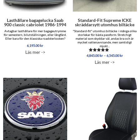
Lasthållare bagagelucka Saab
Standard-Fit Supreme ICKE
900 classic cabriolet 1986-1994
skräddarsytt utomhus biltäcke
Avtagbar lasthållare för mer bagageutrymme
"Standard-fit" utomhus biltäcke i många olika
för semestern, bilutställningen, eller långfärd.
storlekar för bästa passform. Stretchigt
Eller bara för den klassiska roadsterlooken?
material som skyddar väl, andas bra och är
mycket vattenavvisande, men samtidigt
6,195.00
kr
mjukt...
Läs mer ->
Prisinterva
–
4,845.00
kr
6,545.00
kr
Betygsatt
4,845.00 
5.00
Läs mer ->
av 5
till
6,545.00 