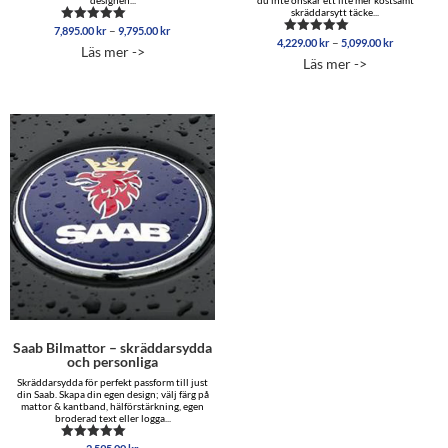
designen...
du inte önskar ett lite mer kostsamt
skräddarsytt täcke...
Prisintervall:
–
7,895.00
kr
9,795.00
kr
Betygsatt
Prisinterva
–
7,895.00 kr
4,229.00
kr
5,099.00
kr
5.00
Betygsatt
Läs mer ->
4,229.00 
av 5
4.96
till
Läs mer ->
av 5
till
9,795.00 kr
5,099.00 
Saab Bilmattor – skräddarsydda
och personliga
Skräddarsydda för perfekt passform till just
din Saab. Skapa din egen design; välj färg på
mattor & kantband, hälförstärkning, egen
broderad text eller logga...
Betygsatt