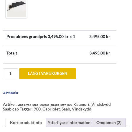
Produktens grundpris
3,495.00
kr x 1
3,495.00
kr
Totalt
3,495.00
kr
Vindskydd
LÄGG I VARUKORGEN
till
Saab
900
Classic
3,495.00
kr
Cabriolet
1986-
1994
Artikel:
Kategori:
Vindskydd
vindskydd_saab_900cab_classic_scs9_001
mängd
Saab cab
Taggar:
900
,
Cabriolet
,
Saab
,
Vindskydd
Kort produktinfo
Ytterligare information
Omdömen (2)