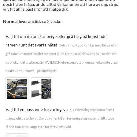
dock ha en fråga, är du alltid välkommen att höra av dig, så gör
vi vårt allra bästa för att hjälpa dig.
Normal leveranstid:
ca 2 veckor
Välj till om du önskar beige eller grå färg på konstläder
ramen runt det svarta nätet
Detta vindskydd kan fås med beige eller
grå ram runt nätet istället för svart (OBS Nätet är alltid svart). Välj nedan om
du önskar detta alternativ. VÄNLIGEN observera att bilderna nedan inte visar
exakt korrekt modell på vindskydd.
Välj till en passande förvaringsväska
Förvaringsväskorna finns i
många olika storlekar. Om du väljer till en förvaringsväska, ser vi till att du
får en som är väl anpassad för ditt vindskydd.