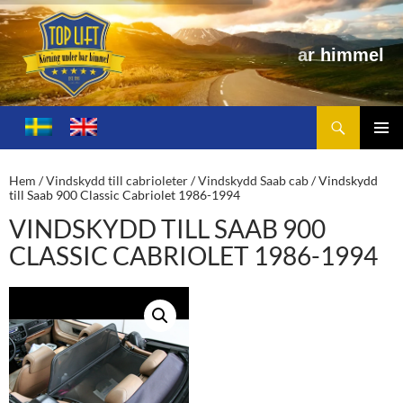
e
l
Sök
Toplift.se – för körning under bar himmel
HOPPA
TILL
PRIMÄ
INNEHÅLL
MENY
Hem
/
Vindskydd till cabrioleter
/
Vindskydd Saab cab
/ Vindskydd
till Saab 900 Classic Cabriolet 1986-1994
VINDSKYDD TILL SAAB 900
CLASSIC CABRIOLET 1986-1994