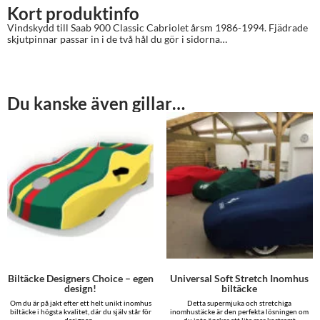
Kort produktinfo
Vindskydd till Saab 900 Classic Cabriolet årsm 1986-1994. Fjädrade
skjutpinnar passar in i de två hål du gör i sidorna…
Du kanske även gillar…
Biltäcke Designers Choice – egen
Universal Soft Stretch Inomhus
design!
biltäcke
Om du är på jakt efter ett helt unikt inomhus
Detta supermjuka och stretchiga
biltäcke i högsta kvalitet, där du själv står för
inomhustäcke är den perfekta lösningen om