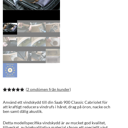
(
2
omdömen från kunder)
Betygsatt
4
5.00
av 5
Använd ett vindskydd till din Saab 900 Classic Cabriolet för
baserat på
att kraftigt reducera vindrufs i håret, drag på öron, nacke och
kundrecens
ben samt dålig akustik.
ioner
Detta modellspecifika vindskydd är av mycket god kvalitet,
tillverkat av högkvalitativa material såsom ett speciellt vävt