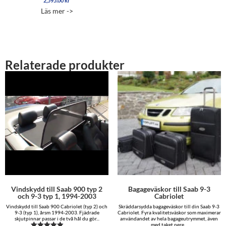
2,595.00
kr
5.00
Läs mer ->
av 5
Relaterade produkter
Vindskydd till Saab 900 typ 2
Bagageväskor till Saab 9-3
och 9-3 typ 1, 1994-2003
Cabriolet
Vindskydd till Saab 900 Cabriolet (typ 2) och
Skräddarsydda bagageväskor till din Saab 9-3
9-3 (typ 1), årsm 1994-2003. Fjädrade
Cabriolet. Fyra kvalitetsväskor som maximerar
skjutpinnar passar i de två hål du gör...
användandet av hela bagageutrymmet, även
med taket nere...