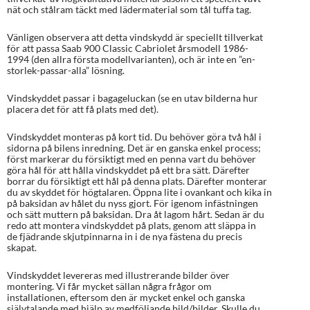
nät och stålram täckt med lädermaterial som tål tuffa tag.
Vänligen observera att detta vindskydd är speciellt tillverkat
för att passa Saab 900 Classic Cabriolet årsmodell 1986-
1994 (den allra första modellvarianten), och är inte en ”en-
storlek-passar-alla” lösning.
Vindskyddet passar i bagageluckan (se en utav bilderna hur
placera det för att få plats med det).
Vindskyddet monteras på kort tid. Du behöver göra två hål i
sidorna på bilens inredning. Det är en ganska enkel process;
först markerar du försiktigt med en penna vart du behöver
göra hål för att hålla vindskyddet på ett bra sätt. Därefter
borrar du försiktigt ett hål på denna plats. Därefter monterar
du av skyddet för högtalaren. Öppna lite i ovankant och kika in
på baksidan av hålet du nyss gjort. För igenom infästningen
och sätt muttern på baksidan. Dra åt lagom hårt. Sedan är du
redo att montera vindskyddet på plats, genom att släppa in
de fjädrande skjutpinnarna in i de nya fästena du precis
skapat.
Vindskyddet levereras med illustrerande bilder över
montering. Vi får mycket sällan några frågor om
installationen, eftersom den är mycket enkel och ganska
självtalande med hjälp av medföljande bild/bilder. Skulle du