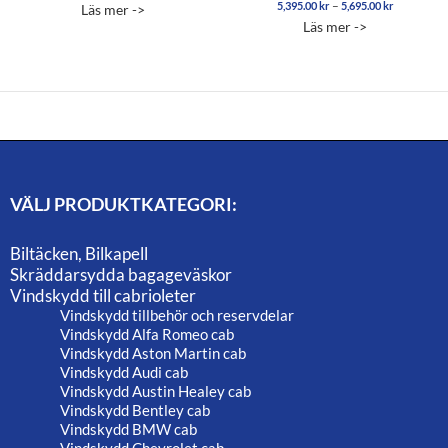
Prisinterva
–
5,395.00
kr
5,695.00
kr
Betygsatt
Läs mer ->
5,395.00 
5.00
Läs mer ->
av 5
till
5,695.00 
VÄLJ PRODUKTKATEGORI:
Biltäcken, Bilkapell
Skräddarsydda bagageväskor
Vindskydd till cabrioleter
Vindskydd tillbehör och reservdelar
Vindskydd Alfa Romeo cab
Vindskydd Aston Martin cab
Vindskydd Audi cab
Vindskydd Austin Healey cab
Vindskydd Bentley cab
Vindskydd BMW cab
Vindskydd Chevrolet cab