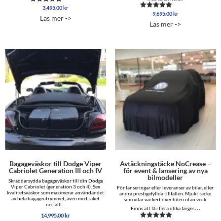
3,495.00
kr
Betygsatt
9,695.00
kr
4.97
Betygsatt
Läs mer ->
av 5
5.00
Läs mer ->
av 5
Bagageväskor till Dodge Viper
Avtäckningstäcke NoCrease –
Cabriolet Generation III och IV
för event & lansering av nya
bilmodeller
Skräddarsydda bagageväskor till din Dodge
Viper Cabriolet (generation 3 och 4). Sex
För lanseringar eller leveranser av bilar, eller
kvalitetsväskor som maximerar användandet
andra prestigefyllda tillfällen. Mjukt täcke
av hela bagageutrymmet, även med taket
som vilar vackert över bilen utan veck.
nerfällt...
…
Finns att få i flera olika färger
14,995.00
kr