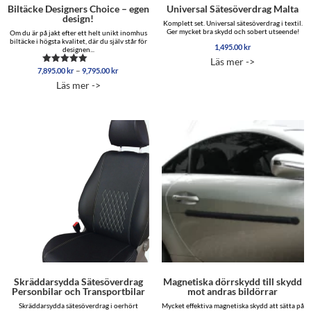
Biltäcke Designers Choice – egen
Universal Sätesöverdrag Malta
design!
Komplett set. Universal sätesöverdrag i textil.
Ger mycket bra skydd och sobert utseende!
Om du är på jakt efter ett helt unikt inomhus
biltäcke i högsta kvalitet, där du själv står för
1,495.00
kr
designen...
Läs mer ->
Prisintervall:
–
7,895.00
kr
9,795.00
kr
Betygsatt
7,895.00 kr
5.00
Läs mer ->
av 5
till
9,795.00 kr
Skräddarsydda Sätesöverdrag
Magnetiska dörrskydd till skydd
Personbilar och Transportbilar
mot andras bildörrar
Skräddarsydda sätesöverdrag i oerhört
Mycket effektiva magnetiska skydd att sätta på