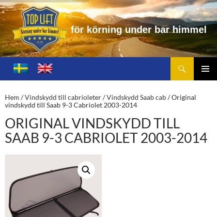
f
ö
r
k
ö
r
n
i
n
g
u
n
d
e
r
b
a
r
h
i
m
m
e
l
Sök
Toplift.se – för körning under bar himmel
HOPPA
TILL
PRIMÄ
INNEHÅLL
MENY
Hem
/
Vindskydd till cabrioleter
/
Vindskydd Saab cab
/ Original
vindskydd till Saab 9-3 Cabriolet 2003-2014
ORIGINAL VINDSKYDD TILL
SAAB 9-3 CABRIOLET 2003-2014