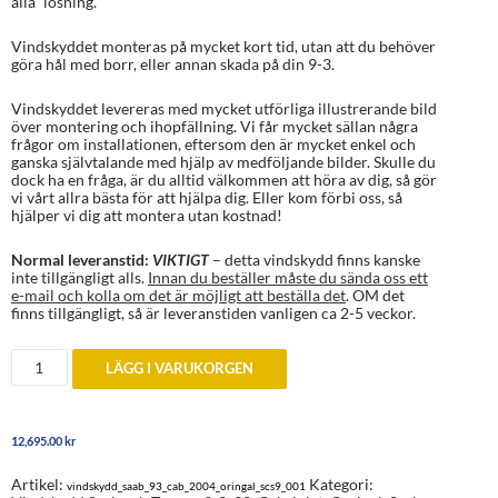
alla” lösning.
Vindskyddet monteras på mycket kort tid, utan att du behöver
göra hål med borr, eller annan skada på din 9-3.
Vindskyddet levereras med mycket utförliga illustrerande bild
över montering och ihopfällning. Vi får mycket sällan några
frågor om installationen, eftersom den är mycket enkel och
ganska självtalande med hjälp av medföljande bilder. Skulle du
dock ha en fråga, är du alltid välkommen att höra av dig, så gör
vi vårt allra bästa för att hjälpa dig. Eller kom förbi oss, så
hjälper vi dig att montera utan kostnad!
Normal leveranstid:
VIKTIGT
– detta vindskydd finns kanske
inte tillgängligt alls.
Innan du beställer måste du sända oss ett
e-mail och kolla om det är möjligt att beställa det
. OM det
finns tillgängligt, så är leveranstiden vanligen ca 2-5 veckor.
Original
LÄGG I VARUKORGEN
vindskydd
till
Saab
9-
12,695.00
kr
3
Cabriolet
2003-
Artikel:
Kategori:
vindskydd_saab_93_cab_2004_oringal_scs9_001