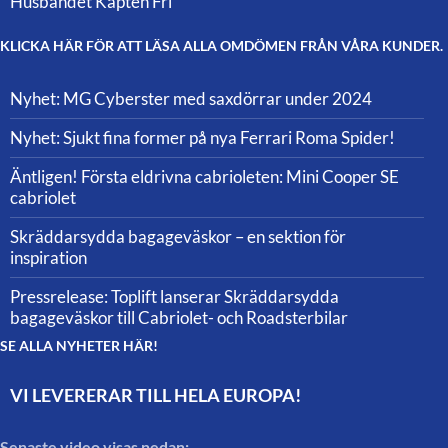
Husbandet Kapten Fri
KLICKA HÄR FÖR ATT LÄSA ALLA OMDÖMEN FRÅN VÅRA KUNDER.
Nyhet: MG Cyberster med saxdörrar under 2024
Nyhet: Sjukt fina former på nya Ferrari Roma Spider!
Äntligen! Första eldrivna cabrioleten: Mini Cooper SE
cabriolet
Skräddarsydda bagageväskor – en sektion för
inspiration
Pressrelease: Toplift lanserar Skräddarsydda
bagageväskor till Cabriolet- och Roadsterbilar
SE ALLA NYHETER HÄR!
VI LEVERERAR TILL HELA EUROPA!
Senaste video visas nedan: