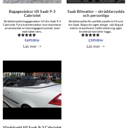
Bagageväskor till Saab 9-3
Saab Bilmattor – skräddarsydda
Cabriolet
och personliga
Skräddarsydda bagageväskor till din Saab 9-3
Skräddarsydda för perfekt passform till just
Cabriolet. Fyra kvalitetsväskor som maximerar
din Saab. Skapa din egen design; välj färg på
användandet av hela bagageutrymmet, även
mattor & kantband, hälförstärkning, egen
med taket nere...
broderad text eller logga...
9,695.00
kr
2,595.00
kr
Betygsatt
Betygsatt
5.00
5.00
Läs mer ->
Läs mer ->
av 5
av 5
Vindskydd till Saab 9-3 Cabriolet