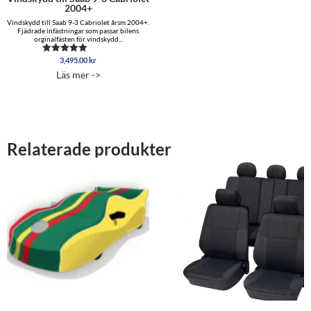
2004+
Vindskydd till Saab 9-3 Cabriolet årsm 2004+.
Fjädrade infästningar som passar bilens
orginalfästen för vindskydd...
3,495.00
kr
Betygsatt
4.96
Läs mer ->
av 5
Relaterade produkter