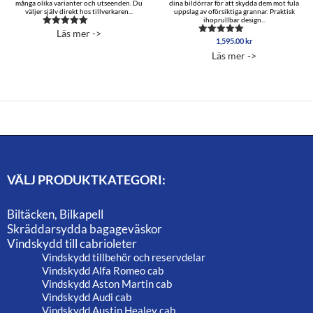
många olika varianter och utseenden. Du
dina bildörrar för att skydda dem mot fula
väljer själv direkt hos tillverkaren...
uppslag av oförsiktiga grannar. Praktisk
ihoprullbar design...
Läs mer ->
Betygsatt
1,595.00
kr
5.00
Betygsatt
av 5
4.96
Läs mer ->
av 5
VÄLJ PRODUKTKATEGORI:
Biltäcken, Bilkapell
Skräddarsydda bagageväskor
Vindskydd till cabrioleter
Vindskydd tillbehör och reservdelar
Vindskydd Alfa Romeo cab
Vindskydd Aston Martin cab
Vindskydd Audi cab
Vindskydd Austin Healey cab