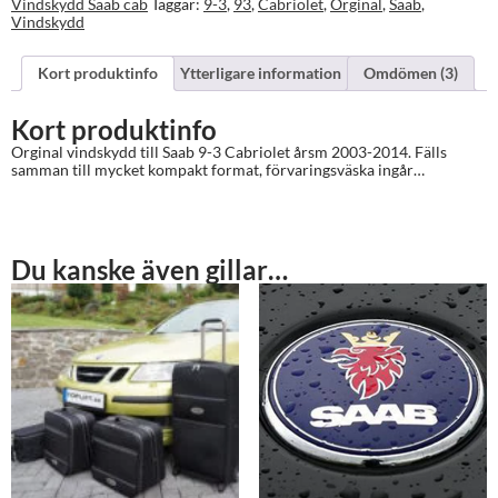
2014
Vindskydd Saab cab
Taggar:
9-3
,
93
,
Cabriolet
,
Orginal
,
Saab
,
mängd
Vindskydd
Kort produktinfo
Ytterligare information
Omdömen (3)
Kort produktinfo
Orginal vindskydd till Saab 9-3 Cabriolet årsm 2003-2014. Fälls
samman till mycket kompakt format, förvaringsväska ingår…
Du kanske även gillar…