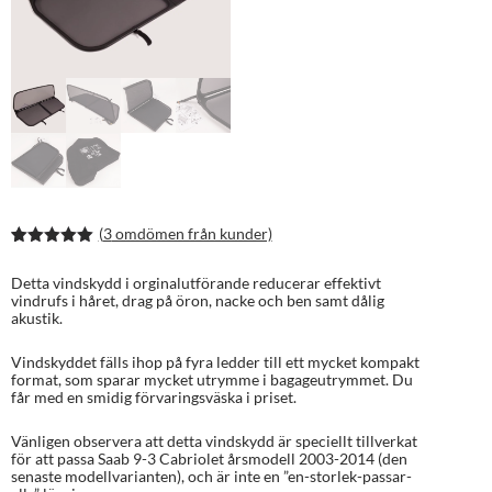
(
3
omdömen från kunder)
Betygsatt
6
5.00
av 5
Detta vindskydd i orginalutförande reducerar effektivt
baserat på
vindrufs i håret, drag på öron, nacke och ben samt dålig
kundrecens
akustik.
ioner
Vindskyddet fälls ihop på fyra ledder till ett mycket kompakt
format, som sparar mycket utrymme i bagageutrymmet. Du
får med en smidig förvaringsväska i priset.
Vänligen observera att detta vindskydd är speciellt tillverkat
för att passa Saab 9-3 Cabriolet årsmodell 2003-2014 (den
senaste modellvarianten), och är inte en ”en-storlek-passar-