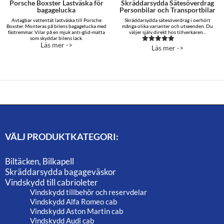
Porsche Boxster Lastväska för
Skräddarsydda Sätesöverdrag
bagagelucka
Personbilar och Transportbilar
Avtagbar vattentät lastväska till Porsche
Skräddarsydda sätesöverdrag i oerhört
Boxster. Monteras på bilens bagagelucka med
många olika varianter och utseenden. Du
fästremmar. Vilar på en mjuk anti-glid-matta
väljer själv direkt hos tillverkaren...
som skyddar bilens lack.
Läs mer ->
Läs mer ->
Betygsatt
5.00
av 5
VÄLJ PRODUKTKATEGORI:
Biltäcken, Bilkapell
Skräddarsydda bagageväskor
Vindskydd till cabrioleter
Vindskydd tillbehör och reservdelar
Vindskydd Alfa Romeo cab
Vindskydd Aston Martin cab
Vindskydd Audi cab