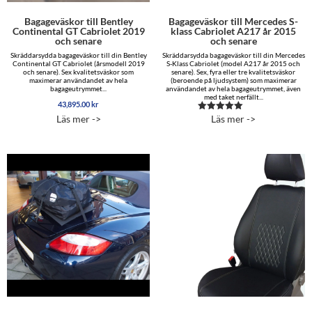
Bagageväskor till Bentley
Bagageväskor till Mercedes S-
Continental GT Cabriolet 2019
klass Cabriolet A217 år 2015
och senare
och senare
Skräddarsydda bagageväskor till din Bentley
Skräddarsydda bagageväskor till din Mercedes
Continental GT Cabriolet (årsmodell 2019
S-Klass Cabriolet (model A217 år 2015 och
och senare). Sex kvalitetsväskor som
senare). Sex, fyra eller tre kvalitetsväskor
maximerar användandet av hela
(beroende på ljudsystem) som maximerar
bagageutrymmet...
användandet av hela bagageutrymmet, även
med taket nerfällt...
43,895.00
kr
Läs mer ->
Läs mer ->
Betygsatt
5.00
av 5