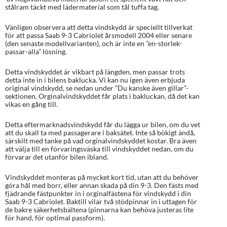
stålram täckt med lädermaterial som tål tuffa tag.
Vänligen observera att detta vindskydd är speciellt tillverkat
för att passa Saab 9-3 Cabriolet årsmodell 2004 eller senare
(den senaste modellvarianten), och är inte en ”en-storlek-
passar-alla” lösning.
Detta vindskyddet är vikbart på längden, men passar trots
detta inte in i bilens baklucka. Vi kan nu igen även erbjuda
original vindskydd, se nedan under ”Du kanske även gillar”-
sektionen. Orginalvindskyddet får plats i bakluckan, då det kan
vikas en gång till.
Detta eftermarknadsvindskydd får du lägga ur bilen, om du vet
att du skall ta med passagerare i baksätet. Inte så bökigt ändå,
särskilt med tanke på vad orginalvindskyddet kostar. Bra även
att välja till en förvaringsväska till vindskyddet nedan, om du
förvarar det utanför bilen ibland.
Vindskyddet monteras på mycket kort tid, utan att du behöver
göra hål med borr, eller annan skada på din 9-3. Den fästs med
fjädrande fästpunkter in i orginalfästena för vindskydd i din
Saab 9-3 Cabriolet. Baktill vilar två stödpinnar in i uttagen för
de bakre säkerhetsbältena (pinnarna kan behöva justeras lite
för hand, för optimal passform).