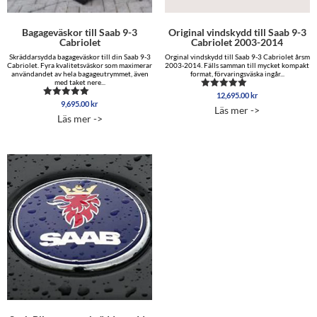
Bagageväskor till Saab 9-3
Original vindskydd till Saab 9-3
Cabriolet
Cabriolet 2003-2014
Skräddarsydda bagageväskor till din Saab 9-3
Orginal vindskydd till Saab 9-3 Cabriolet årsm
Cabriolet. Fyra kvalitetsväskor som maximerar
2003-2014. Fälls samman till mycket kompakt
användandet av hela bagageutrymmet, även
format, förvaringsväska ingår...
med taket nere...
12,695.00
kr
Betygsatt
9,695.00
kr
Betygsatt
5.00
Läs mer ->
5.00
av 5
Läs mer ->
av 5