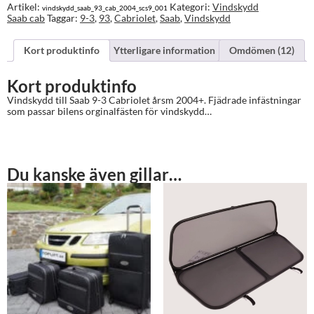
mängd
Artikel:
Kategori:
Vindskydd
vindskydd_saab_93_cab_2004_scs9_001
Saab cab
Taggar:
9-3
,
93
,
Cabriolet
,
Saab
,
Vindskydd
Kort produktinfo
Ytterligare information
Omdömen (12)
Kort produktinfo
Vindskydd till Saab 9-3 Cabriolet årsm 2004+. Fjädrade infästningar
som passar bilens orginalfästen för vindskydd…
Du kanske även gillar…