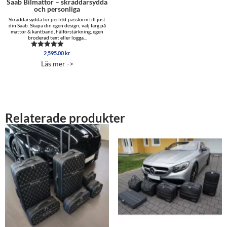
Saab Bilmattor – skräddarsydda
och personliga
Skräddarsydda för perfekt passform till just
din Saab. Skapa din egen design; välj färg på
mattor & kantband, hälförstärkning, egen
broderad text eller logga...
2,595.00
kr
Betygsatt
5.00
Läs mer ->
av 5
Relaterade produkter