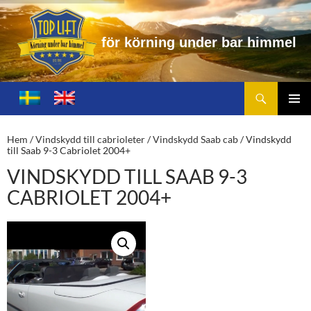
f
ö
r
k
ö
r
n
i
n
g
u
n
d
e
r
b
a
r
h
i
m
m
e
l
Sök
Toplift.se – för körning under bar himmel
HOPPA
TILL
PRIMÄ
INNEHÅLL
MENY
Hem
/
Vindskydd till cabrioleter
/
Vindskydd Saab cab
/ Vindskydd
till Saab 9-3 Cabriolet 2004+
VINDSKYDD TILL SAAB 9-3
CABRIOLET 2004+