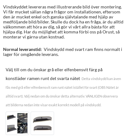
Vindskyddet levereras med illustrerande bild över montering.
Vi får mycket sällan några frågor om installationen, eftersom
den är mycket enkel och ganska självtalande med hjälp av
medföljande bild/bilder. Skulle du dock ha en fråga, är du alltid
välkommen att höra av dig, så gör vi vårt allra bästa för att
hjälpa dig. Har du möjlighet att komma förbi oss på Orust, så
monterar vi gärna utan kostnad.
Normal leveranstid:
Vindskydd med svart ram finns normalt i
lager för omgående leverans.
Välj till om du önskar grå eller elfenbensvit färg på
konstläder ramen runt det svarta nätet
Detta vindskydd kan även
fås med grå eller elfenbensvit ram runt nätet istället för svart (OBS Nätet är
alltid svart). Välj nedan om du önskar detta alternativ. VÄNLIGEN observera
att bilderna nedan inte visar exakt korrekt modell på vindskydd.