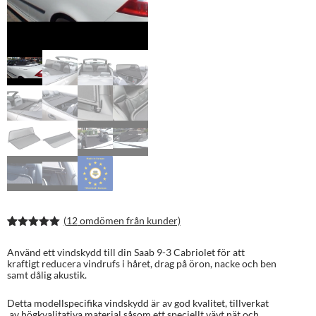
(
12
omdömen från kunder)
Betygsatt
24
4.96
av 5
Använd ett vindskydd till din Saab 9-3 Cabriolet för att
baserat på
kraftigt reducera vindrufs i håret, drag på öron, nacke och ben
kundrecens
samt dålig akustik.
ioner
Detta modellspecifika vindskydd är av god kvalitet, tillverkat
av högkvalitativa material såsom ett speciellt vävt nät och