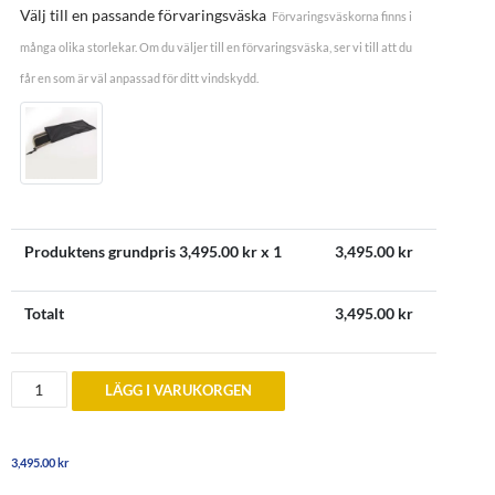
Välj till en passande förvaringsväska
Förvaringsväskorna finns i
många olika storlekar. Om du väljer till en förvaringsväska, ser vi till att du
får en som är väl anpassad för ditt vindskydd.
Produktens grundpris
3,495.00
kr x 1
3,495.00
kr
Totalt
3,495.00
kr
Vindskydd
LÄGG I VARUKORGEN
till
Saab
9-
3
3,495.00
kr
Cabriolet
2004+