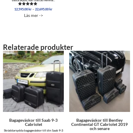
Prisintervall:
–
12,595.00
kr
22,695.00
kr
Betygsatt
12,595.00 kr
5.00
Läs mer ->
av 5
till
22,695.00 kr
Relaterade produkter
Bagageväskor till Saab 9-3
Bagageväskor till Bentley
Cabriolet
Continental GT Cabriolet 2019
och senare
Skräddarsydda bagageväskor till din Saab 9-3