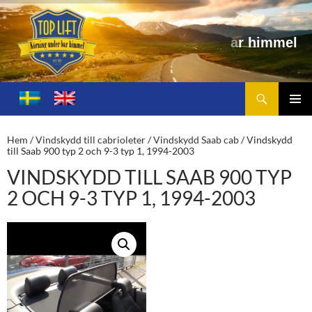
e
l
Sök
Toplift.se – för körning under bar himmel
HOPPA
TILL
PRIMÄ
INNEHÅLL
MENY
Hem
/
Vindskydd till cabrioleter
/
Vindskydd Saab cab
/ Vindskydd
till Saab 900 typ 2 och 9-3 typ 1, 1994-2003
VINDSKYDD TILL SAAB 900 TYP
2 OCH 9-3 TYP 1, 1994-2003