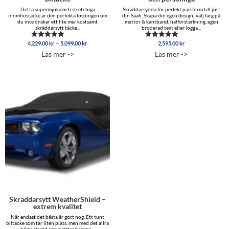
Detta supermjuka och stretchiga
Skräddarsydda för perfekt passform till just
inomhustäcke är den perfekta lösningen om
din Saab. Skapa din egen design; välj färg på
du inte önskar ett lite mer kostsamt
mattor & kantband, hälförstärkning, egen
skräddarsytt täcke...
broderad text eller logga...
Prisintervall:
–
4,229.00
kr
5,099.00
kr
2,595.00
kr
Betygsatt
Betygsatt
4,229.00 kr
4.96
5.00
Läs mer ->
Läs mer ->
av 5
av 5
till
5,099.00 kr
Skräddarsytt WeatherShield –
extrem kvalitet
När endast det bästa är gott nog. Ett tunt
biltäcke som tar liten plats, men med det allra
bästa skydd, kan tvättas hemma...