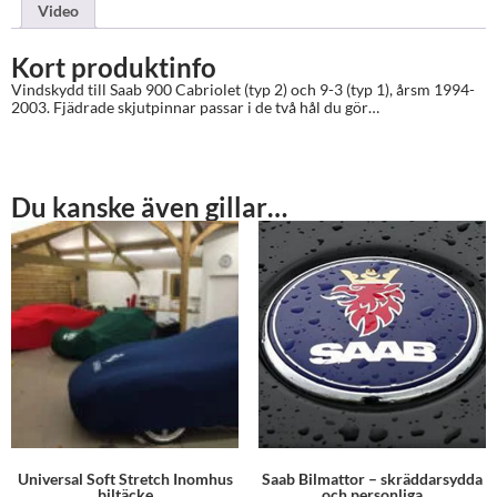
mängd
Video
Kort produktinfo
Vindskydd till Saab 900 Cabriolet (typ 2) och 9-3 (typ 1), årsm 1994-
2003. Fjädrade skjutpinnar passar i de två hål du gör…
Du kanske även gillar…
Universal Soft Stretch Inomhus
Saab Bilmattor – skräddarsydda
biltäcke
och personliga