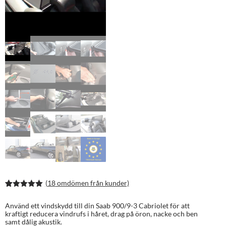
(
18
omdömen från kunder)
Betygsatt
33
4.97
av 5
Använd ett vindskydd till din Saab 900/9-3 Cabriolet för att
baserat på
kraftigt reducera vindrufs i håret, drag på öron, nacke och ben
kundrecens
samt dålig akustik.
ioner