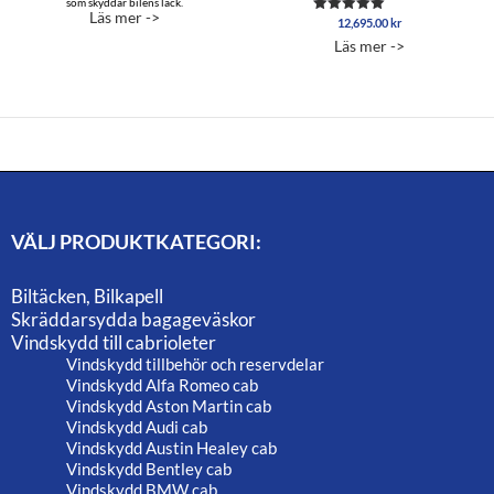
som skyddar bilens lack.
Läs mer ->
12,695.00
kr
Betygsatt
5.00
Läs mer ->
av 5
VÄLJ PRODUKTKATEGORI:
Biltäcken, Bilkapell
Skräddarsydda bagageväskor
Vindskydd till cabrioleter
Vindskydd tillbehör och reservdelar
Vindskydd Alfa Romeo cab
Vindskydd Aston Martin cab
Vindskydd Audi cab
Vindskydd Austin Healey cab
Vindskydd Bentley cab
Vindskydd BMW cab