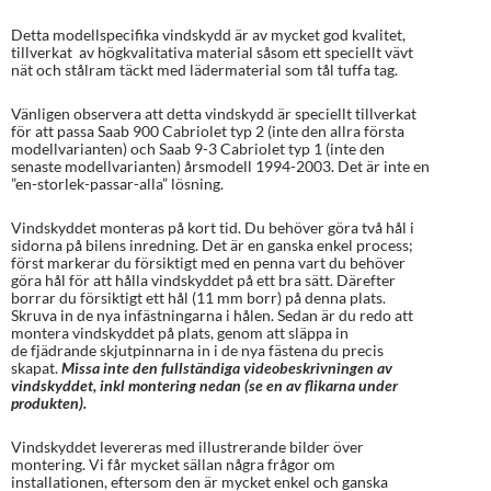
Detta modellspecifika vindskydd är av mycket god kvalitet,
tillverkat av högkvalitativa material såsom ett speciellt vävt
nät och stålram täckt med lädermaterial som tål tuffa tag.
Vänligen observera att detta vindskydd är speciellt tillverkat
för att passa Saab 900 Cabriolet typ 2 (inte den allra första
modellvarianten) och Saab 9-3 Cabriolet typ 1 (inte den
senaste modellvarianten) årsmodell 1994-2003. Det är inte en
”en-storlek-passar-alla” lösning.
Vindskyddet monteras på kort tid. Du behöver göra två hål i
sidorna på bilens inredning. Det är en ganska enkel process;
först markerar du försiktigt med en penna vart du behöver
göra hål för att hålla vindskyddet på ett bra sätt. Därefter
borrar du försiktigt ett hål (11 mm borr) på denna plats.
Skruva in de nya infästningarna i hålen. Sedan är du redo att
montera vindskyddet på plats, genom att släppa in
de fjädrande skjutpinnarna in i de nya fästena du precis
skapat.
Missa inte den fullständiga videobeskrivningen av
vindskyddet, inkl montering nedan (se en av flikarna under
produkten).
Vindskyddet levereras med illustrerande bilder över
montering. Vi får mycket sällan några frågor om
installationen, eftersom den är mycket enkel och ganska