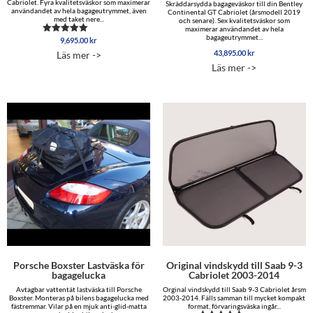
Cabriolet. Fyra kvalitetsväskor som maximerar
Skräddarsydda bagageväskor till din Bentley
användandet av hela bagageutrymmet, även
Continental GT Cabriolet (årsmodell 2019
med taket nere...
och senare). Sex kvalitetsväskor som
maximerar användandet av hela
bagageutrymmet...
9,695.00
kr
Betygsatt
5.00
43,895.00
kr
Läs mer ->
av 5
Läs mer ->
Porsche Boxster Lastväska för
Original vindskydd till Saab 9-3
bagagelucka
Cabriolet 2003-2014
Avtagbar vattentät lastväska till Porsche
Orginal vindskydd till Saab 9-3 Cabriolet årsm
Boxster. Monteras på bilens bagagelucka med
2003-2014. Fälls samman till mycket kompakt
fästremmar. Vilar på en mjuk anti-glid-matta
format, förvaringsväska ingår...