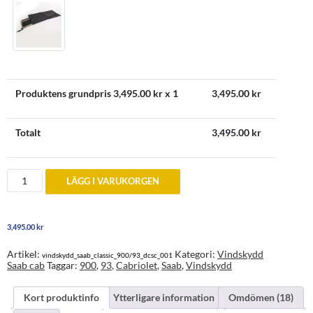
Produktens grundpris
3,495.00
kr x 1
3,495.00
kr
Totalt
3,495.00
kr
Vindskydd
LÄGG I VARUKORGEN
till
Saab
900
typ
3,495.00
kr
2
och
9-
Artikel:
Kategori:
Vindskydd
vindskydd_saab_classic_900/93_dcsc_001
3
Saab cab
Taggar:
900
,
93
,
Cabriolet
,
Saab
,
Vindskydd
typ
1,
1994-
Kort produktinfo
Ytterligare information
Omdömen (18)
2003