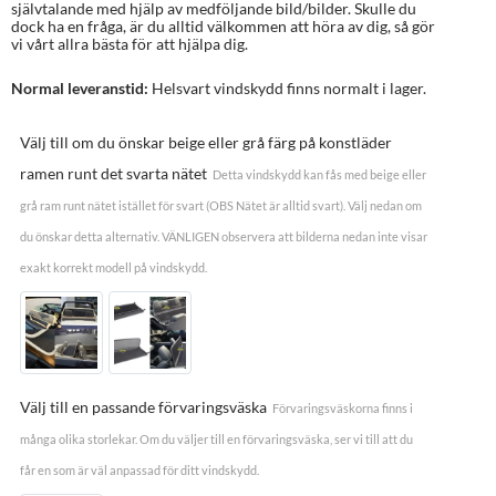
självtalande med hjälp av medföljande bild/bilder. Skulle du
dock ha en fråga, är du alltid välkommen att höra av dig, så gör
vi vårt allra bästa för att hjälpa dig.
Normal leveranstid:
Helsvart vindskydd finns normalt i lager.
Välj till om du önskar beige eller grå färg på konstläder
ramen runt det svarta nätet
Detta vindskydd kan fås med beige eller
grå ram runt nätet istället för svart (OBS Nätet är alltid svart). Välj nedan om
du önskar detta alternativ. VÄNLIGEN observera att bilderna nedan inte visar
exakt korrekt modell på vindskydd.
Välj till en passande förvaringsväska
Förvaringsväskorna finns i
många olika storlekar. Om du väljer till en förvaringsväska, ser vi till att du
får en som är väl anpassad för ditt vindskydd.