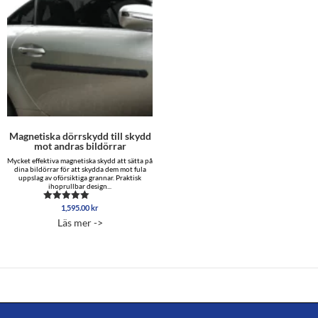
Magnetiska dörrskydd till skydd
mot andras bildörrar
Mycket effektiva magnetiska skydd att sätta på
dina bildörrar för att skydda dem mot fula
uppslag av oförsiktiga grannar. Praktisk
ihoprullbar design...
1,595.00
kr
Betygsatt
4.96
Läs mer ->
av 5