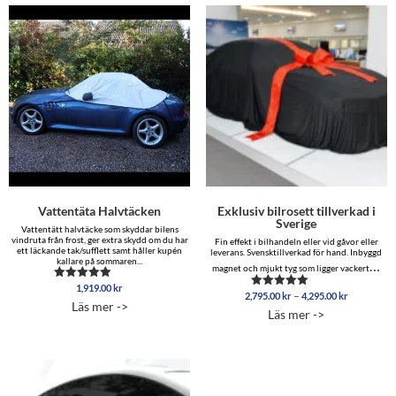
Vattentäta Halvtäcken
Exklusiv bilrosett tillverkad i
Sverige
Vattentätt halvtäcke som skyddar bilens
vindruta från frost, ger extra skydd om du har
Fin effekt i bilhandeln eller vid gåvor eller
ett läckande tak/sufflett samt håller kupén
leverans. Svensktillverkad för hand. Inbyggd
kallare på sommaren...
…
magnet och mjukt tyg som ligger vackert
1,919.00
kr
Betygsatt
Prisinterva
–
2,795.00
kr
4,295.00
kr
Betygsatt
4.88
Läs mer ->
2,795.00 
4.86
av 5
Läs mer ->
av 5
till
4,295.00 