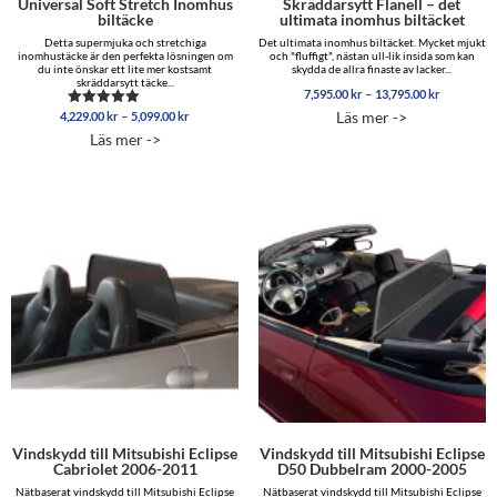
Universal Soft Stretch Inomhus
Skräddarsytt Flanell – det
biltäcke
ultimata inomhus biltäcket
Detta supermjuka och stretchiga
Det ultimata inomhus biltäcket. Mycket mjukt
inomhustäcke är den perfekta lösningen om
och "fluffigt", nästan ull-lik insida som kan
du inte önskar ett lite mer kostsamt
skydda de allra finaste av lacker...
skräddarsytt täcke...
Prisinterva
–
7,595.00
kr
13,795.00
kr
7,595.00 
Prisintervall:
–
Läs mer ->
4,229.00
kr
5,099.00
kr
Betygsatt
till
4,229.00 kr
4.96
Läs mer ->
13,795.00
av 5
till
5,099.00 kr
Vindskydd till Mitsubishi Eclipse
Vindskydd till Mitsubishi Eclipse
Cabriolet 2006-2011
D50 Dubbelram 2000-2005
Nätbaserat vindskydd till Mitsubishi Eclipse
Nätbaserat vindskydd till Mitsubishi Eclipse