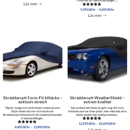
Finns att få i flera olika färger
Läs mer ->
Prisinterva
–
5,395.00
kr
5,695.00
kr
Betygsatt
5,395.00 
5.00
Läs mer ->
av 5
till
5,695.00 
Skräddarsytt Form-Fit biltäcke –
Skräddarsytt WeatherShield –
exklusiv stretch
extrem kvalitet
Mjukt, lyxigt och stretchbart material som
När endast det bästa är gott nog. Ett tunt
följer bilens kurvor och konturer.
biltäcke som tar liten plats, men med det allra
Skräddarsytt biltäcke till din exakta bilmodell.
bästa skydd, kan tvättas hemma...
6 standardfärger...
Prisinterv
–
12,595.00
kr
22,695.00
kr
Betygsatt
Prisintervall:
–
8,495.00
kr
15,895.00
kr
12,595.0
Betygsatt
5.00
Läs mer ->