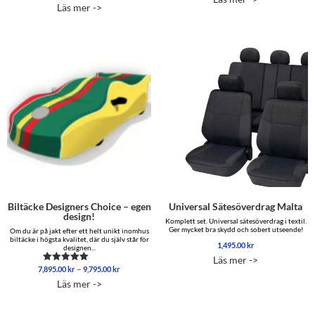
8,495.00 kr
5.00
av 5
till
Läs mer ->
av 5
till
22,695.0
15,895.00 kr
Biltäcke Designers Choice – egen
Universal Sätesöverdrag Malta
design!
Komplett set. Universal sätesöverdrag i textil.
Ger mycket bra skydd och sobert utseende!
Om du är på jakt efter ett helt unikt inomhus
biltäcke i högsta kvalitet, där du själv står för
1,495.00
kr
designen...
Läs mer ->
Prisintervall:
–
7,895.00
kr
9,795.00
kr
Betygsatt
7,895.00 kr
5.00
Läs mer ->
av 5
till
9,795.00 kr