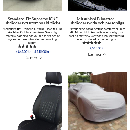
Standard-Fit Supreme ICKE
Mitsubishi Bilmattor –
skräddarsytt utomhus biltäcke
skräddarsydda och personliga
"Standard-fit" utomhus biltäcke i många olika
Skräddarsydda för perfekt passform till just
storlekar för bästa passform. Stretchigt
din Mitsubishi. Skapa din egen design; välj
material som skyddar väl, andas bra och är
färg på mattor & kantband, hälförstärkning,
mycket vattenavvisande, men samtidigt
egen broderad text eller logga...
mjukt...
2,595.00
kr
Betygsatt
Prisintervall:
–
4,845.00
kr
6,545.00
kr
Betygsatt
5.00
Läs mer ->
4,845.00 kr
5.00
av 5
Läs mer ->
av 5
till
6,545.00 kr