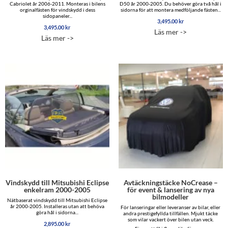
Cabriolet år 2006-2011. Monteras i bilens
D50 år 2000-2005. Du behöver göra två hål i
orginalfästen för vindskydd i dess
sidorna för att montera medföljande fästen...
sidopaneler...
3,495.00
kr
3,495.00
kr
Läs mer ->
Läs mer ->
Vindskydd till Mitsubishi Eclipse
Avtäckningstäcke NoCrease –
enkelram 2000-2005
för event & lansering av nya
bilmodeller
Nätbaserat vindskydd till Mitsubishi Eclipse
år 2000-2005. Installeras utan att behöva
För lanseringar eller leveranser av bilar, eller
göra hål i sidorna...
andra prestigefyllda tillfällen. Mjukt täcke
som vilar vackert över bilen utan veck.
2,895.00
kr
…