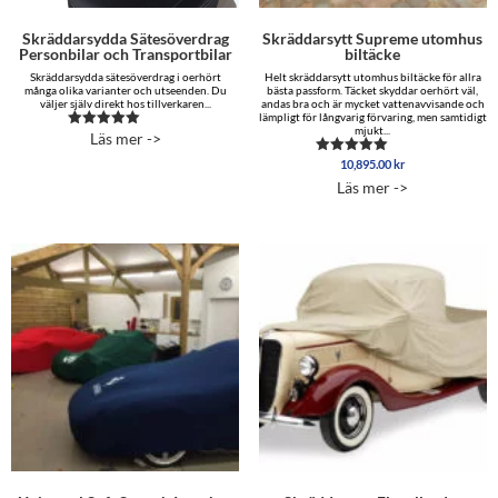
Skräddarsydda Sätesöverdrag
Skräddarsytt Supreme utomhus
Personbilar och Transportbilar
biltäcke
Skräddarsydda sätesöverdrag i oerhört
Helt skräddarsytt utomhus biltäcke för allra
många olika varianter och utseenden. Du
bästa passform. Täcket skyddar oerhört väl,
väljer själv direkt hos tillverkaren...
andas bra och är mycket vattenavvisande och
lämpligt för långvarig förvaring, men samtidigt
mjukt...
Läs mer ->
Betygsatt
5.00
10,895.00
kr
av 5
Betygsatt
5.00
Läs mer ->
av 5