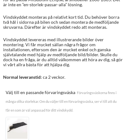
är inte en ”en-storlek-passar-alla” lösning.
Vindskyddet monteras på relativt kort tid. Du behöver borra
två hål i sidorna på bilen och sedan montera de medföljande
skruvarna. Därefter är vindskyddet redo att monteras.
Vindskyddet levereras med illustrerande bilder över
montering. Vi får mycket sällan några frågor om
installationen, eftersom den är mycket enkel och ganska
självtalande med hjälp av medföljande bild/bilder. Skulle du
dock ha en fråga, är du alltid välkommen att höra av dig, så gör
vi vårt allra bästa för att hjälpa dig.
Normal leveranstid:
ca 2 veckor.
Välj till en passande förvaringsväska
Förvaringsväskorna finns i
många olika storlekar. Om du väljer till en förvaringsväska, ser vi till att du
får en som är väl anpassad för ditt vindskydd.