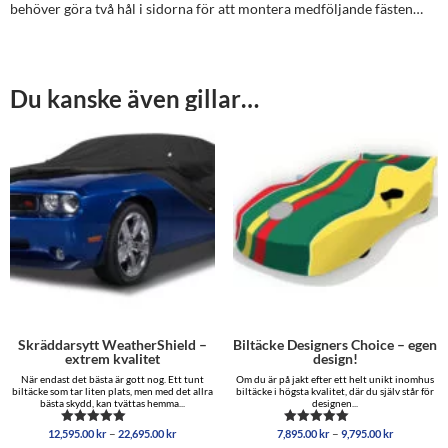
behöver göra två hål i sidorna för att montera medföljande fästen…
Du kanske även gillar…
Skräddarsytt WeatherShield –
Biltäcke Designers Choice – egen
extrem kvalitet
design!
När endast det bästa är gott nog. Ett tunt
Om du är på jakt efter ett helt unikt inomhus
biltäcke som tar liten plats, men med det allra
biltäcke i högsta kvalitet, där du själv står för
bästa skydd, kan tvättas hemma...
designen...
Prisintervall:
Prisinterva
–
–
12,595.00
kr
22,695.00
kr
7,895.00
kr
9,795.00
kr
Betygsatt
Betygsatt
12,595.00 kr
7,895.00 
5.00
5.00