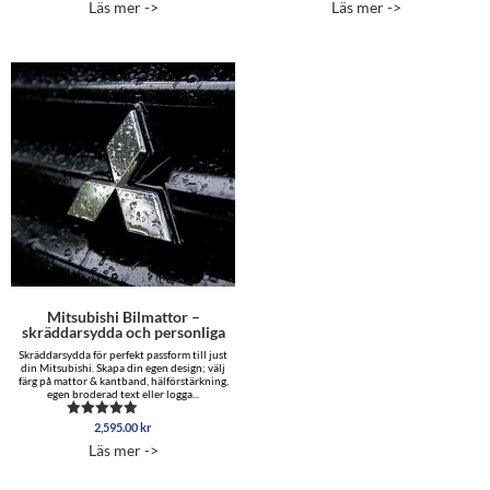
Läs mer ->
Läs mer ->
av 5
av 5
till
till
22,695.00 kr
9,795.00 
Mitsubishi Bilmattor –
skräddarsydda och personliga
Skräddarsydda för perfekt passform till just
din Mitsubishi. Skapa din egen design; välj
färg på mattor & kantband, hälförstärkning,
egen broderad text eller logga...
2,595.00
kr
Betygsatt
5.00
Läs mer ->
av 5