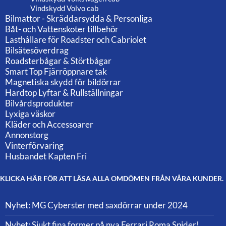
Vindskydd Volvo cab
Bilmattor - Skräddarsydda & Personliga
Båt- och Vattenskoter tillbehör
Lasthållare för Roadster och Cabriolet
Bilsätesöverdrag
Roadsterbågar & Störtbågar
Smart Top Fjärröppnare tak
Magnetiska skydd för bildörrar
Hardtop Lyftar & Rullställningar
Bilvårdsprodukter
Lyxiga väskor
Kläder och Accessoarer
Annonstorg
Vinterförvaring
Husbandet Kapten Fri
KLICKA HÄR FÖR ATT LÄSA ALLA OMDÖMEN FRÅN VÅRA KUNDER.
Nyhet: MG Cyberster med saxdörrar under 2024
Nyhet: Sjukt fina former på nya Ferrari Roma Spider!