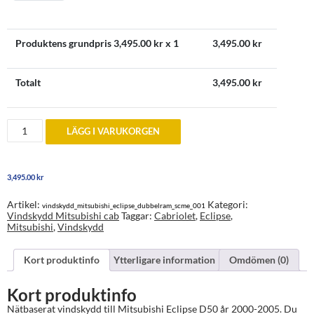
Produktens grundpris
3,495.00
kr x 1
3,495.00
kr
Totalt
3,495.00
kr
Vindskydd
LÄGG I VARUKORGEN
till
Mitsubishi
Eclipse
D50
3,495.00
kr
Dubbelram
2000-
2005
Artikel:
Kategori:
vindskydd_mitsubishi_eclipse_dubbelram_scme_001
mängd
Vindskydd Mitsubishi cab
Taggar:
Cabriolet
,
Eclipse
,
Mitsubishi
,
Vindskydd
Kort produktinfo
Ytterligare information
Omdömen (0)
Kort produktinfo
Nätbaserat vindskydd till Mitsubishi Eclipse D50 år 2000-2005. Du