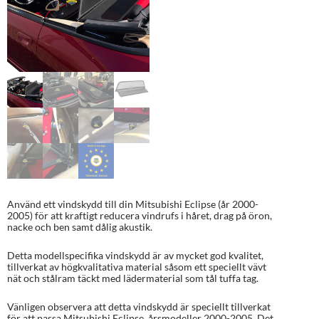
Använd ett vindskydd till din Mitsubishi Eclipse (år 2000-
2005) för att kraftigt reducera vindrufs i håret, drag på öron,
nacke och ben samt dålig akustik.
Detta modellspecifika vindskydd är av mycket god kvalitet,
tillverkat av högkvalitativa material såsom ett speciellt vävt
nät och stålram täckt med lädermaterial som tål tuffa tag.
Vänligen observera att detta vindskydd är speciellt tillverkat
för att passa Mitsubishi Eclipse, årsmodeller 2000-2005. Det