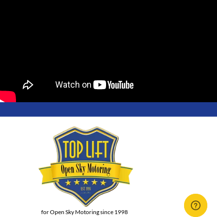
for Open Sky Motoring since 1998