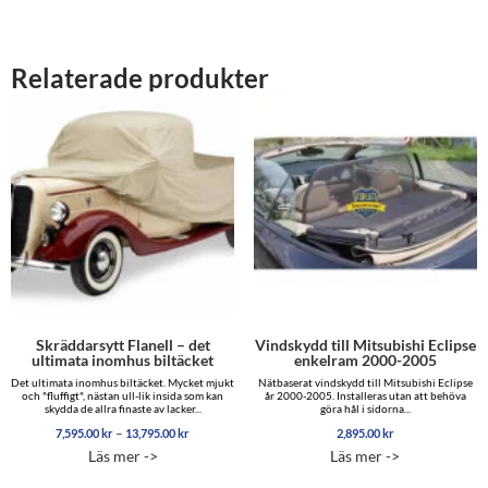
Relaterade produkter
Skräddarsytt Flanell – det
Vindskydd till Mitsubishi Eclipse
ultimata inomhus biltäcket
enkelram 2000-2005
Det ultimata inomhus biltäcket. Mycket mjukt
Nätbaserat vindskydd till Mitsubishi Eclipse
och "fluffigt", nästan ull-lik insida som kan
år 2000-2005. Installeras utan att behöva
skydda de allra finaste av lacker...
göra hål i sidorna...
Prisintervall:
–
7,595.00
kr
13,795.00
kr
2,895.00
kr
7,595.00 kr
Läs mer ->
Läs mer ->
till
13,795.00 kr