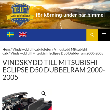
f
ö
r
k
ö
r
n
i
n
g
u
n
d
e
r
b
a
r
h
i
m
m
e
l
Sök
Toplift.se – för körning under bar himmel
HOPPA
TILL
PRIMÄ
INNEHÅLL
MENY
Hem
/
Vindskydd till cabrioleter
/
Vindskydd Mitsubishi
cab
/ Vindskydd till Mitsubishi Eclipse D50 Dubbelram 2000-2005
VINDSKYDD TILL MITSUBISHI
ECLIPSE D50 DUBBELRAM 2000-
2005