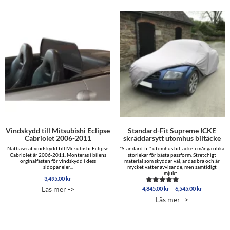
Vindskydd till Mitsubishi Eclipse
Standard-Fit Supreme ICKE
Cabriolet 2006-2011
skräddarsytt utomhus biltäcke
Nätbaserat vindskydd till Mitsubishi Eclipse
"Standard-fit" utomhus biltäcke i många olika
Cabriolet år 2006-2011. Monteras i bilens
storlekar för bästa passform. Stretchigt
orginalfästen för vindskydd i dess
material som skyddar väl, andas bra och är
sidopaneler...
mycket vattenavvisande, men samtidigt
mjukt...
3,495.00
kr
Prisinterva
–
Läs mer ->
4,845.00
kr
6,545.00
kr
Betygsatt
4,845.00 
5.00
Läs mer ->
av 5
till
6,545.00 