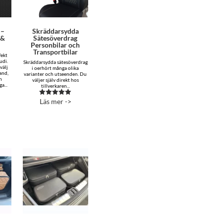
 –
Skräddarsydda
 &
Sätesöverdrag
Personbilar och
Transportbilar
fekt
udi.
Skräddarsydda sätesöverdrag
välj
i oerhört många olika
and,
varianter och utseenden. Du
n
väljer själv direkt hos
a...
tillverkaren...
Läs mer ->
Betygsatt
5.00
av 5