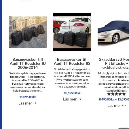
till
5,695.00 kr
Bagageväskor till
Bagageväskor till
Skräddarsytt Fo
Audi TT Roadster 8J
Audi TT Roadster 8S
Fit biltäcke –
2006-2014
exklusiv stret
Skräddarsydda bagageväskor
till din Audi TT Roadster 8S
Skräddarsydda bagageväskor
Mjukt, lyxigt och stretc
årsmodell 2014 eller senare.
till din Audi TT Roadster 8J
material som följer bi
Fyra kvalitetsväskor som
årsmodeller 2006-2014.
kurvor och konturer
maximerar användandet av
Fyra kvalitetsväskor som
Skräddarsytt biltäcke til
hela bagageutrymmet...
maximerar användandet av
exakta bilmodell. 6
hela bagageutrymmet...
standardfärger...
10,695.00
kr
11,095.00
kr
Läs mer ->
–
8,495.00
kr
15,895.
Betygsatt
Läs mer ->
5.00
Läs mer ->
av 5