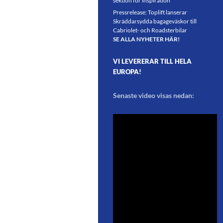
sektion för inspiration
Pressrelease: Toplift lanserar
Skräddarsydda bagageväskor till
Cabriolet- och Roadsterbilar
SE ALLA NYHETER HÄR!
VI LEVERERAR TILL HELA
EUROPA!
Senaste video visas nedan: