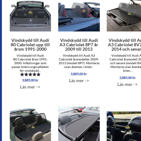
Vindskydd till Audi
Vindskydd till Audi
Vindskydd till A
80 Cabriolet upp till
A3 Cabriolet 8P7 år
A3 Cabriolet 8V7
årsm 1991-2000
2009 till 2013
2014 och sena
Vindskydd till Audi
Vindskydd till Audi A3
Vindskydd till Audi 
80 Cabriolet årsm 1991-
Cabriolet årsmodeller 2009-
Cabriolet årsmodell 
2000. Infästningar som
2013 (modell 8P7). Monteras
och senare (modell 8V
passar bilens orginalfästen
utan åverkan i bilen...
Monteras utan åverka
för vindskydd...
bilen...
3,885.00
kr
3,885.00
kr
Läs mer ->
3,885.00
kr
Betygsatt
Läs mer ->
5.00
Läs mer ->
av 5