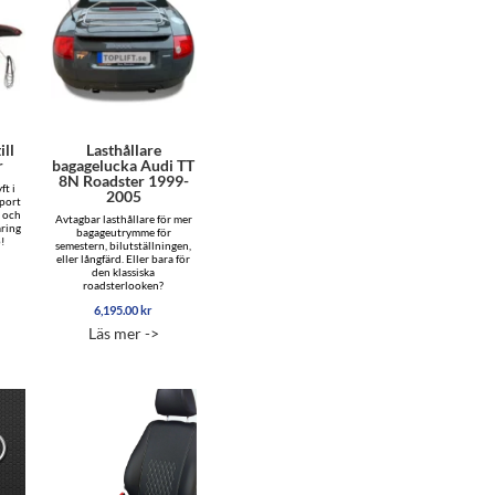
ill
Lasthållare
r
bagagelucka Audi TT
8N Roadster 1999-
ft i
2005
rport
- och
Avtagbar lasthållare för mer
aring
bagageutrymme för
!
semestern, bilutställningen,
eller långfärd. Eller bara för
den klassiska
roadsterlooken?
6,195.00
kr
Läs mer ->