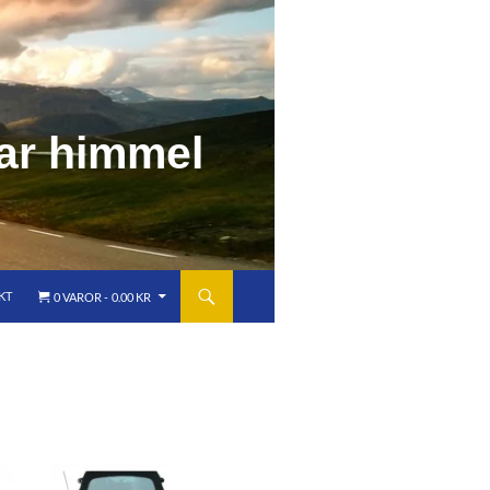
a
r
h
i
m
m
e
l
KT
0 VAROR
0.00 KR