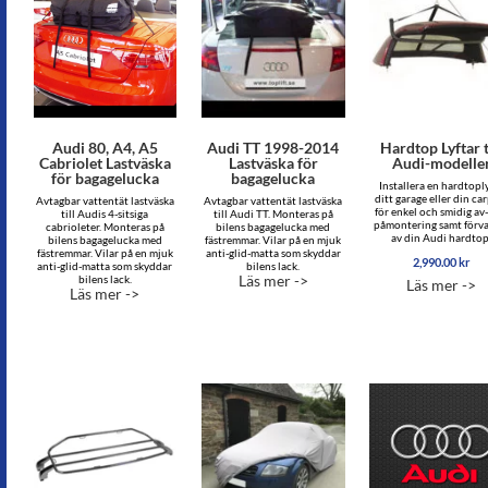
Audi 80, A4, A5
Audi TT 1998-2014
Hardtop Lyftar t
Cabriolet Lastväska
Lastväska för
Audi-modelle
för bagagelucka
bagagelucka
Installera en hardtoply
ditt garage eller din ca
Avtagbar vattentät lastväska
Avtagbar vattentät lastväska
för enkel och smidig av
till Audis 4-sitsiga
till Audi TT. Monteras på
påmontering samt förv
cabrioleter. Monteras på
bilens bagagelucka med
av din Audi hardtop
bilens bagagelucka med
fästremmar. Vilar på en mjuk
fästremmar. Vilar på en mjuk
anti-glid-matta som skyddar
2,990.00
kr
anti-glid-matta som skyddar
bilens lack.
Läs mer ->
bilens lack.
Läs mer ->
Läs mer ->