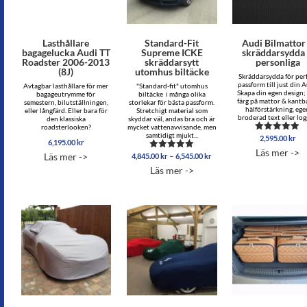
Lasthållare
Standard-Fit
Audi Bilmattor
bagagelucka Audi TT
Supreme ICKE
skräddarsydda
Roadster 2006-2013
skräddarsytt
personliga
(8J)
utomhus biltäcke
Skräddarsydda för per
passform till just din A
Avtagbar lasthållare för mer
"Standard-fit" utomhus
Skapa din egen design; 
bagageutrymme för
biltäcke i många olika
färg på mattor & kantb
semestern, bilutställningen,
storlekar för bästa passform.
hälförstärkning, ege
eller långfärd. Eller bara för
Stretchigt material som
broderad text eller logg
den klassiska
skyddar väl, andas bra och är
roadsterlooken?
mycket vattenavvisande, men
samtidigt mjukt...
2,595.00
kr
Betygsatt
6,195.00
kr
5.00
Läs mer ->
Prisintervall:
av 5
–
Läs mer ->
4,845.00
kr
6,545.00
kr
Betygsatt
4,845.00 kr
5.00
Läs mer ->
av 5
till
6,545.00 kr