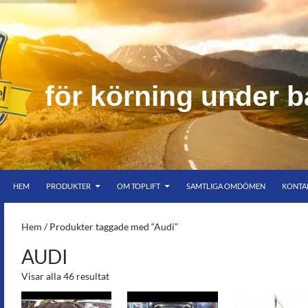
f
ö
r
k
ö
r
n
i
n
g
u
n
d
e
r
b
HOPPA TILL INNEHÅLL
er bar himmel
HEM
PRODUKTER
OM TOPLIFT
SAMTLIGA OMDÖMEN
KONTA
S-
Hem
/ Produkter taggade med “Audi”
AUDI
Visar alla 46 resultat