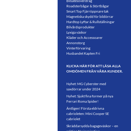
Bilsätesöverdrag
Roadsterbågar & Störtbågar
Smart Top Fjärröppnare tak
Magnetiska skydd för bildörrar
Hardtop Lyftar & Rullställningar
Bilvårdsprodukter
Lyxiga väskor
Kläder och Accessoarer
Annonstorg
Vinterförvaring
Husbandet Kapten Fri
KLICKA HÄR FÖR ATT LÄSA ALLA
OMDÖMEN FRÅN VÅRA KUNDER.
Nyhet: MG Cyberster med
saxdörrar under 2024
Nyhet: Sjukt fina former på nya
Ferrari Roma Spider!
Äntligen! Första eldrivna
cabrioleten: Mini Cooper SE
cabriolet
Skräddarsydda bagageväskor – en