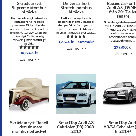
Skräddarsytt
Universal Soft
Bagageväskor ti
Supreme utomhus
Stretch Inomhus
Audi A8 (D5/4
biltäcke
biltäcke
från 2017 elle
senare
Helt skräddarsytt utomhus
Detta supermjuka och
biltäcke för allra bästa
stretchiga inomhustäcke är
Skräddarsydda bagagev
passform. Täcket skyddar
den perfekta lösningen om
till din Audi A8 Limou
oerhört väl, andas bra och är
du inte önskar ett lite mer
(model D5 typ 4N). 
mycket vattenavvisande och
kostsamt skräddarsytt täcke...
väskor maximerar
lämpligt för långvarig
användandet av hel
förvaring, men samtidigt
bagageutrymmet...
Prisintervall:
–
4,229.00
kr
5,099.00
kr
Betygsatt
mjukt...
4,229.00 kr
4.96
23,950.00
kr
Läs mer ->
av 5
till
10,895.00
kr
Betygsatt
Läs mer ->
5,099.00 kr
5.00
Läs mer ->
av 5
Skräddarsytt Flanell
SmartTop Audi A3
SmartTop Aud
– det ultimata
Cabriolet (P8) 2008-
A3/S3 Cabriolet 
inomhus biltäcket
2013
år 2014+