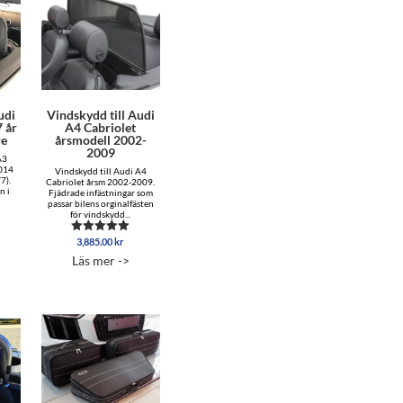
udi
Vindskydd till Audi
 år
A4 Cabriolet
re
årsmodell 2002-
2009
A3
2014
Vindskydd till Audi A4
7).
Cabriolet årsm 2002-2009.
n i
Fjädrade infästningar som
passar bilens orginalfästen
för vindskydd...
3,885.00
kr
Betygsatt
5.00
Läs mer ->
av 5