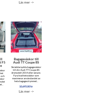
Läs mer ->
ll
Bagageväskor till
t F5
Audi TT Coupe 8S
re
Skräddarsydda bagageväskor
till din Audi TT Coupe 8S
äskor
årsmodell 2014 eller senare.
olet
Fyra kvalitetsväskor som
6 och
maximerar användandet av
äskor
hela bagageutrymmet...
andet
t...
10,695.00
kr
Läs mer ->