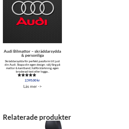
Audi Bilmattor – skräddarsydda
& personliga
Skräddarsydda för perfekt passform till just
din Audi. Skapa din egen design; välj färg på
mattor & kantband, hälförstärkning, egen
broderad text eller logga...
2,595.00
kr
Betygsatt
5.00
Läs mer ->
av 5
Relaterade produkter