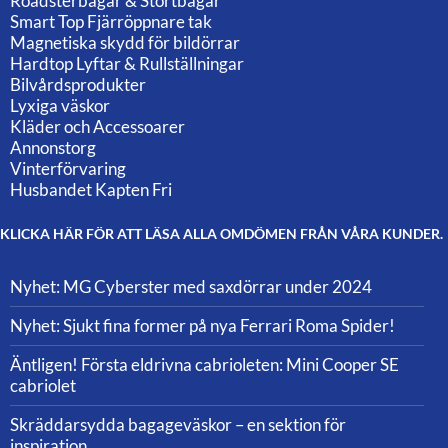
Roadsterbågar & Störtbågar
Smart Top Fjärröppnare tak
Magnetiska skydd för bildörrar
Hardtop Lyftar & Rullställningar
Bilvårdsprodukter
Lyxiga väskor
Kläder och Accessoarer
Annonstorg
Vinterförvaring
Husbandet Kapten Fri
KLICKA HÄR FÖR ATT LÄSA ALLA OMDÖMEN FRÅN VÅRA KUNDER.
Nyhet: MG Cyberster med saxdörrar under 2024
Nyhet: Sjukt fina former på nya Ferrari Roma Spider!
Äntligen! Första eldrivna cabrioleten: Mini Cooper SE
cabriolet
Skräddarsydda bagageväskor – en sektion för
inspiration