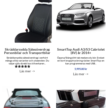
Skräddarsydda Sätesöverdrag
SmartTop Audi A3/S3 Cabriolet
Personbilar och Transportbilar
(8V) år 2014+
Skräddarsydda sätesöverdrag i oerhört
Öppna/Stäng ditt tak medans du kör. Endast
många olika varianter och utseenden. Du
en kort knapptryckning räcker. SmartTop:en
väljer själv direkt hos tillverkaren...
kan programmeras med USB...
5,995.00
kr
Läs mer ->
Betygsatt
Läs mer ->
5.00
av 5