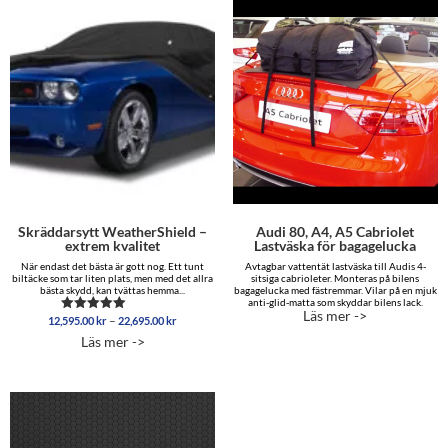
Skräddarsytt WeatherShield –
Audi 80, A4, A5 Cabriolet
extrem kvalitet
Lastväska för bagagelucka
När endast det bästa är gott nog. Ett tunt
Avtagbar vattentät lastväska till Audis 4-
biltäcke som tar liten plats, men med det allra
sitsiga cabrioleter. Monteras på bilens
bästa skydd, kan tvättas hemma...
bagagelucka med fästremmar. Vilar på en mjuk
anti-glid-matta som skyddar bilens lack.
Läs mer ->
Prisintervall:
–
12,595.00
kr
22,695.00
kr
Betygsatt
12,595.00 kr
5.00
Läs mer ->
av 5
till
22,695.00 kr