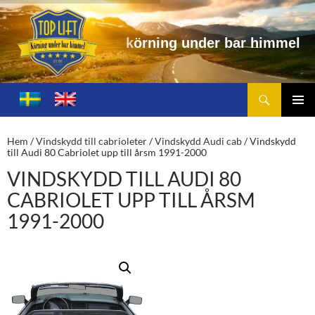
n
g
u
n
d
e
r
b
a
r
h
i
m
m
e
l
Sök
Toplift.se – för körning under bar himmel
HOPPA
TILL
PRIMÄ
INNEHÅLL
MENY
Hem
/
Vindskydd till cabrioleter
/
Vindskydd Audi cab
/ Vindskydd
till Audi 80 Cabriolet upp till årsm 1991-2000
VINDSKYDD TILL AUDI 80
CABRIOLET UPP TILL ÅRSM
1991-2000