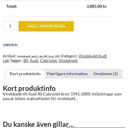
Totalt
3,885.00
kr
Vindskydd
LÄGG I VARUKORGEN
till
Audi
80
Cabriolet
3,885.00
kr
upp
till
årsm
Artikel:
Kategori:
Vindskydd Audi
vindskydd_audi_cab_80_scac_001
1991-
cab
Taggar:
80
,
Audi
,
Cabriolet
,
Vindskydd
2000
mängd
Kort produktinfo
Ytterligare information
Omdömen (2)
Kort produktinfo
Vindskydd till Audi 80 Cabriolet årsm 1991-2000. Infästningar som
passar bilens orginalfästen för vindskydd…
Du kanske även gillar…