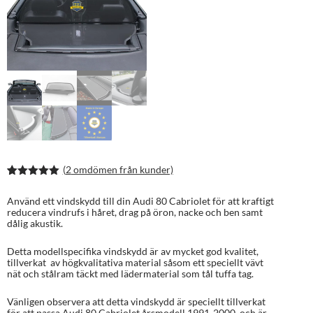
(
2
omdömen från kunder)
Betygsatt
4
5.00
av 5
Använd ett vindskydd till din Audi 80 Cabriolet för att kraftigt
baserat på
reducera vindrufs i håret, drag på öron, nacke och ben samt
kundrecens
dålig akustik.
ioner
Detta modellspecifika vindskydd är av mycket god kvalitet,
tillverkat av högkvalitativa material såsom ett speciellt vävt
nät och stålram täckt med lädermaterial som tål tuffa tag.
Vänligen observera att detta vindskydd är speciellt tillverkat
för att passa Audi 80 Cabriolet årsmodell 1991-2000, och är