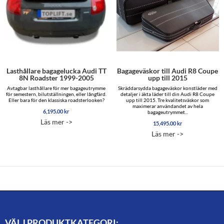
Lasthållare bagagelucka Audi TT
Bagageväskor till Audi R8 Coupe
8N Roadster 1999-2005
upp till 2015
Avtagbar lasthållare för mer bagageutrymme
Skräddarsydda bagageväskor konstläder med
för semestern, bilutställningen, eller långfärd.
detaljer i äkta läder till din Audi R8 Coupe
Eller bara för den klassiska roadsterlooken?
upp till 2015. Tre kvalitetsväskor som
maximerar användandet av hela
6,195.00
kr
bagageutrymmet...
Läs mer ->
15,495.00
kr
Läs mer ->
VÄLJ PRODUKTKATEGORI: