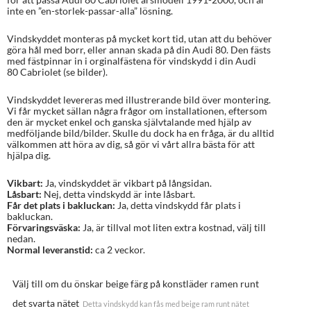
inte en ”en-storlek-passar-alla” lösning.
Vindskyddet monteras på mycket kort tid, utan att du behöver
göra hål med borr, eller annan skada på din Audi 80. Den fästs
med fästpinnar in i orginalfästena för vindskydd i din Audi
80 Cabriolet (se bilder).
Vindskyddet levereras med illustrerande bild över montering.
Vi får mycket sällan några frågor om installationen, eftersom
den är mycket enkel och ganska självtalande med hjälp av
medföljande bild/bilder. Skulle du dock ha en fråga, är du alltid
välkommen att höra av dig, så gör vi vårt allra bästa för att
hjälpa dig.
Vikbart:
Ja, vindskyddet är vikbart på långsidan.
Låsbart:
Nej, detta vindskydd är inte låsbart.
Får det plats i bakluckan:
Ja, detta vindskydd får plats i
bakluckan.
Förvaringsväska:
Ja, är tillval mot liten extra kostnad, välj till
nedan.
Normal leveranstid:
ca 2 veckor.
Välj till om du önskar beige färg på konstläder ramen runt
det svarta nätet
Detta vindskydd kan fås med beige ram runt nätet