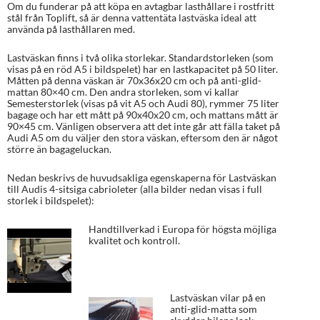
Om du funderar på att köpa en avtagbar lasthållare i rostfritt
stål från Toplift, så är denna vattentäta lastväska ideal att
använda på lasthållaren med.
Lastväskan finns i två olika storlekar. Standardstorleken (som
visas på en röd A5 i bildspelet) har en lastkapacitet på 50 liter.
Måtten på denna väskan är 70x36x20 cm och på anti-glid-
mattan 80×40 cm. Den andra storleken, som vi kallar
Semesterstorlek (visas på vit A5 och Audi 80), rymmer 75 liter
bagage och har ett mått på 90x40x20 cm, och mattans mått är
90×45 cm. Vänligen observera att det inte går att fälla taket på
Audi A5 om du väljer den stora väskan, eftersom den är något
större än bagageluckan.
Nedan beskrivs de huvudsakliga egenskaperna för Lastväskan
till Audis 4-sitsiga cabrioleter (alla bilder nedan visas i full
storlek i bildspelet):
Handtillverkad i Europa för högsta möjliga
kvalitet och kontroll.
Lastväskan vilar på en
anti-glid-matta som