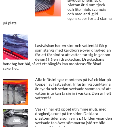
skyddar bilens lack.
Mattan är 4 mm tjock
och lite mjuk, svampig
och med anti-glid
egenskaper för att stanna
på plats.
Lastväskan har en stor och vattentät flärp
som stängs med kardborre över dragkedjan
för att förhindra att vatten tar sig in genom
de små hålen i dragkedjan. Dragkedjans
handtag har hål, så att ett hänglås kan monteras för ökad
säkerhet.
Alla infästningar monteras på två cirklar på
toppen av lastväskan. Infästningspunkterna
är sydda och sedan svetsade samman, så att
vatten inte kan ta sig in i väskan. Den är helt
vattentät.
Väskan har ett öppet utrymme inuti, med
dragkedja runt på tre sidor. De klara
plastområdena som syns på bilden visar den
svetsade tan över sömmarna (större bild