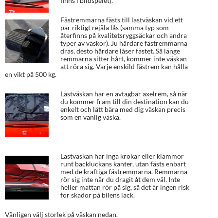
finns i bildspelet).
Fästremmarna fästs till lastväskan vid ett
par riktigt rejäla lås (samma typ som
återfinns på kvalitetsryggsäckar och andra
typer av väskor). Ju hårdare fästremmarna
dras, desto hårdare låser fästet. Så länge
remmarna sitter hårt, kommer inte väskan
att röra sig. Varje enskild fästrem kan hålla
en vikt på 500 kg.
Lastväskan har en avtagbar axelrem, så när
du kommer fram till din destination kan du
enkelt och lätt bära med dig väskan precis
som en vanlig väska.
Lastväskan har inga krokar eller klämmor
runt backluckans kanter, utan fästs enbart
med de kraftiga fästremmarna. Remmarna
rör sig inte när du dragit åt dem väl. Inte
heller mattan rör på sig, så det är ingen risk
för skador på bilens lack.
Vänligen välj storlek på väskan nedan.