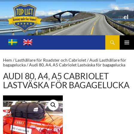
Sök
Toplift.se – för körning under bar himmel
HOPPA
TILL
PRIMÄ
INNEHÅLL
MENY
Hem
/
Lasthållare för Roadster och Cabriolet
/
Audi Lasthållare för
bagagelucka
/ Audi 80, A4, A5 Cabriolet Lastväska för bagagelucka
AUDI 80, A4, A5 CABRIOLET
LASTVÄSKA FÖR BAGAGELUCKA