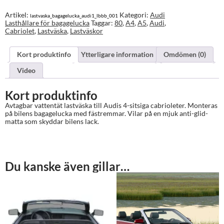
Lastväska
för
Artikel:
Kategori:
Audi
lastvaska_bagagelucka_audi1_lbbb_001
bagagelucka
Lasthållare för bagagelucka
Taggar:
80
,
A4
,
A5
,
Audi
,
mängd
Cabriolet
,
Lastväska
,
Lastväskor
Kort produktinfo
Ytterligare information
Omdömen (0)
Video
Kort produktinfo
Avtagbar vattentät lastväska till Audis 4-sitsiga cabrioleter. Monteras
på bilens bagagelucka med fästremmar. Vilar på en mjuk anti-glid-
matta som skyddar bilens lack.
Du kanske även gillar…