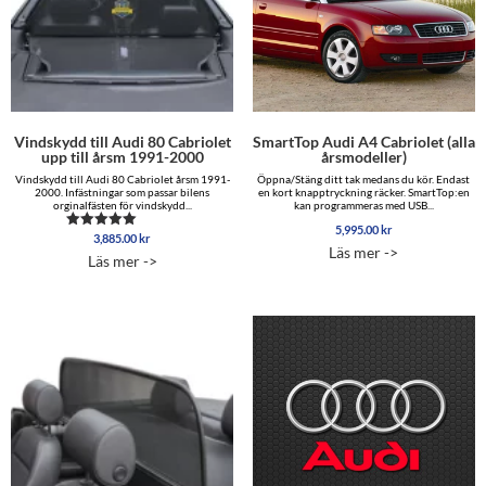
Vindskydd till Audi 80 Cabriolet
SmartTop Audi A4 Cabriolet (alla
upp till årsm 1991-2000
årsmodeller)
Vindskydd till Audi 80 Cabriolet årsm 1991-
Öppna/Stäng ditt tak medans du kör. Endast
2000. Infästningar som passar bilens
en kort knapptryckning räcker. SmartTop:en
orginalfästen för vindskydd...
kan programmeras med USB...
5,995.00
kr
3,885.00
kr
Betygsatt
Läs mer ->
5.00
Läs mer ->
av 5