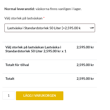
Normal leveranstid:
väskorna finns vanligen i lager.
Välj storlek på lastväskan
*
Välj storlek på lastväskan Lastväska i
2,595.00
kr
Standardstorlek 50 Liter
2,595.00
kr x 1
Totalt för tillval
2,595.00
kr
Totalt
2,595.00
kr
Audi
LÄGG I VARUKORGEN
80,
A4,
A5
Cabriolet