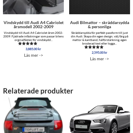
Vindskydd till Audi A4 Cabriolet
Audi Bilmattor – skräddarsydda
årsmodell 2002-2009
& personliga
Vindskydd till Audi A4 Cabriolet årsm 2002-
Skräddarsydda för perfekt passform till just
2009. Fjädrade infästningar som passar bilens
din Audi. Skapa din egen design; välj färg på
orginalfästen för vindskydd...
mattor & kantband, hälförstärkning, egen
broderad text eller logga...
3,885.00
kr
Betygsatt
2,595.00
kr
5.00
Betygsatt
Läs mer ->
av 5
5.00
Läs mer ->
av 5
Relaterade produkter