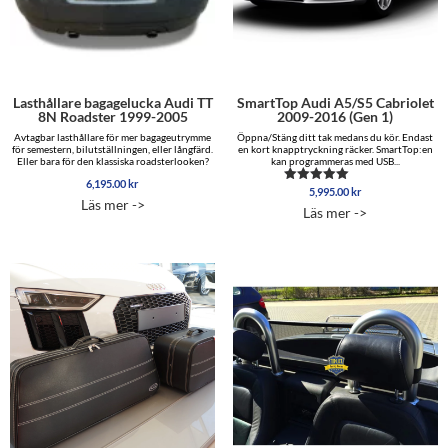
Lasthållare bagagelucka Audi TT
SmartTop Audi A5/S5 Cabriolet
8N Roadster 1999-2005
2009-2016 (Gen 1)
Avtagbar lasthållare för mer bagageutrymme
Öppna/Stäng ditt tak medans du kör. Endast
för semestern, bilutställningen, eller långfärd.
en kort knapptryckning räcker. SmartTop:en
Eller bara för den klassiska roadsterlooken?
kan programmeras med USB...
6,195.00
kr
5,995.00
kr
Betygsatt
Läs mer ->
5.00
Läs mer ->
av 5