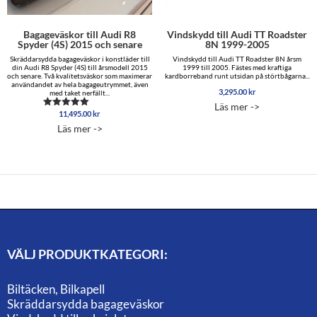
Bagageväskor till Audi R8
Vindskydd till Audi TT Roadster
Spyder (4S) 2015 och senare
8N 1999-2005
Skräddarsydda bagageväskor i konstläder till
Vindskydd till Audi TT Roadster 8N årsm
din Audi R8 Spyder (4S) till årsmodell 2015
1999 till 2005. Fästes med kraftiga
och senare. Två kvalitetsväskor som maximerar
kardborreband runt utsidan på störtbågarna...
användandet av hela bagageutrymmet, även
3,295.00
kr
med taket nerfällt...
Läs mer ->
11,495.00
kr
Betygsatt
5.00
Läs mer ->
av 5
VÄLJ PRODUKTKATEGORI:
Biltäcken, Bilkapell
Skräddarsydda bagageväskor