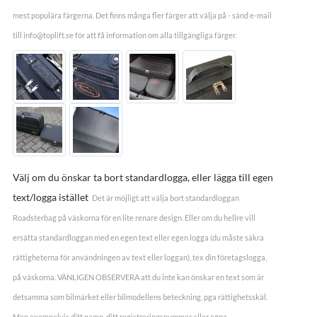
mest populära färgerna. Det finns många fler färger att välja på - sänd e-mail
till info@toplift.se för att få information om alla tillgängliga färger.
Välj om du önskar ta bort standardlogga, eller lägga till egen
text/logga istället
Det är möjligt att välja bort standardloggan
Roadsterbag på väskorna för en lite renare design. Eller om du hellre vill
ersätta standardloggan med en egen text eller egen logga (du måste säkra
rättigheterna för användningen av text eller loggan), tex din företagslogga,
på väskorna. VÄNLIGEN OBSERVERA att du inte kan önskar en text som är
detsamma som bilmärket eller bilmodellens beteckning, pga rättighetsskäl.
Men exempelvis ditt namn, ditt registreringsnummer eller egna