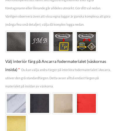
företagsnamn eller liknande går alldeles utmärkt. Gör ditt val nedan.
Vänligen observera även att vissa egna loggor är ganska komplexa att göra
(många fina små detaljer), välja då komplex logga nedan.
Välj interiör färg på Ancarra fodermaterialet (väskornas
insida)
*
Du kan välja andra färger på interiöra fodermaterialet i Ancarra,
utöver den grå standardfärgen. Detta avser alltså endast färgen på
materialet på insidan av väskorna.