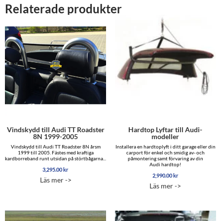
Relaterade produkter
Vindskydd till Audi TT Roadster
Hardtop Lyftar till Audi-
8N 1999-2005
modeller
Vindskydd till Audi TT Roadster 8N årsm
Installera en hardtoplyft i ditt garage eller din
1999 till 2005. Fästes med kraftiga
carport för enkel och smidig av- och
kardborreband runt utsidan på störtbågarna...
påmontering samt förvaring av din
Audi hardtop!
3,295.00
kr
2,990.00
kr
Läs mer ->
Läs mer ->