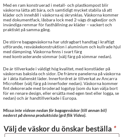
Med en ram konstruerad i metall- och plastkompost blir
väskorna lätta att bära, och samtidigt mycket stabila så att
kläder och innehåll i väskorna ej skrynklas. Väskorna kommer
med dokumentfack, låsbara lock med 2-vägs dragkedjor och
invändiga remmar för fasthållning av kläder – vackert och
praktiskt på samma gång.
De större bagageväskorna har utdragbart handtag i kraftigt
utförande, resväskekonstruktion i aluminium och kullrade hjul
med dämpning. Väskorna finns i svart färg
med kontrasterande sömmar (välj färg på sömmar nedan).
De är tillverkade i väldigt hög kvalitet, med konstläder på
väskornas baksida och sidor. De främre panelerna på väskorna
är i äkta italienskt läder. Innerfordret är tillverkat av Ancarra
Microfiber (välj färg på innerfoder nedan). Väskorna kommer
fint dekorerade med broderad logotyp (som du kan välja bort
för en renare design, eller ersätta med egen text eller logga, se
nedan) och är handtillverkade i Europa.
Missa inte videon nedan för bagageväskor (till annan bil)
nederst på denna produktsida (grå flik Video).
Välj de väskor du önskar beställa
*