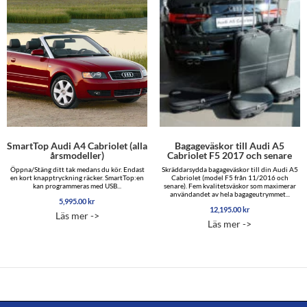
SmartTop Audi A4 Cabriolet (alla
Bagageväskor till Audi A5
årsmodeller)
Cabriolet F5 2017 och senare
Öppna/Stäng ditt tak medans du kör. Endast
Skräddarsydda bagageväskor till din Audi A5
en kort knapptryckning räcker. SmartTop:en
Cabriolet (model F5 från 11/2016 och
kan programmeras med USB...
senare). Fem kvalitetsväskor som maximerar
användandet av hela bagageutrymmet...
5,995.00
kr
12,195.00
kr
Läs mer ->
Läs mer ->