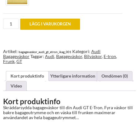
Bagageväskor
LÄGG I VARUKORGEN
till
Audi
GT
E-
Tron
mängd
Artikel:
Kategori:
Audi
bagagevaskor_audi_gt_etron_ikag_001
Bagageväskor
Taggar:
Audi
,
Bagageväskor
,
Bilväskor
,
E-tron
,
Frunk
,
GT
Kort produktinfo
Ytterligare information
Omdömen (0)
Video
Kort produktinfo
Skräddarsydda bagageväskor till din Audi GT E-Tron. Fyra väskor till
bakre bagageutrymme och en väska till frunken maximerar
användandet av hela bagageutrymmet…