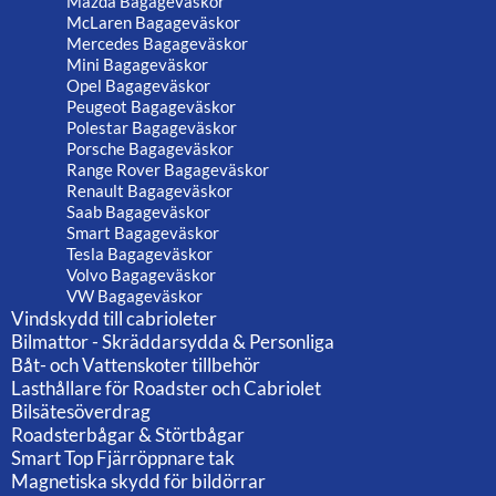
Mazda Bagageväskor
McLaren Bagageväskor
Mercedes Bagageväskor
Mini Bagageväskor
Opel Bagageväskor
Peugeot Bagageväskor
Polestar Bagageväskor
Porsche Bagageväskor
Range Rover Bagageväskor
Renault Bagageväskor
Saab Bagageväskor
Smart Bagageväskor
Tesla Bagageväskor
Volvo Bagageväskor
VW Bagageväskor
Vindskydd till cabrioleter
Bilmattor - Skräddarsydda & Personliga
Båt- och Vattenskoter tillbehör
Lasthållare för Roadster och Cabriolet
Bilsätesöverdrag
Roadsterbågar & Störtbågar
Smart Top Fjärröppnare tak
Magnetiska skydd för bildörrar