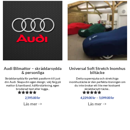
Audi Bilmattor – skräddarsydda
Universal Soft Stretch Inomhus
& personliga
biltäcke
Skräddarsydda för perfekt passform till just
Detta supermjuka och stretchiga
din Audi. Skapa din egen design; välj färg på
inomhustäcke är den perfekta lösningen om
mattor & kantband, hälförstärkning, egen
du inte önskar ett lite mer kostsamt
broderad text eller logga...
skräddarsytt täcke...
Prisinterva
–
2,595.00
kr
4,229.00
kr
5,099.00
kr
Betygsatt
Betygsatt
4,229.00 
5.00
4.96
Läs mer ->
Läs mer ->
av 5
av 5
till
5,099.00 