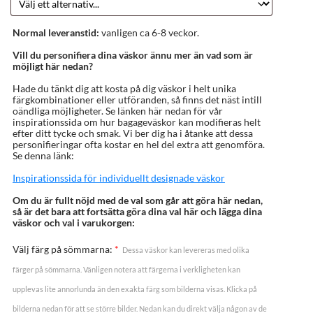
Normal leveranstid:
vanligen ca 6-8 veckor.
Vill du personifiera dina väskor ännu mer än vad som är
möjligt här nedan?
Hade du tänkt dig att kosta på dig väskor i helt unika
färgkombinationer eller utföranden, så finns det näst intill
oändliga möjligheter. Se länken här nedan för vår
inspirationssida om hur bagageväskor kan modifieras helt
efter ditt tycke och smak. Vi ber dig ha i åtanke att dessa
personifieringar ofta kostar en hel del extra att genomföra.
Se denna länk:
Inspirationssida för individuellt designade väskor
Om du är fullt nöjd med de val som går att göra här nedan,
så är det bara att fortsätta göra dina val här och lägga dina
väskor och val i varukorgen:
Välj färg på sömmarna:
*
Dessa väskor kan levereras med olika
färger på sömmarna. Vänligen notera att färgerna i verkligheten kan
upplevas lite annorlunda än den exakta färg som bilderna visas. Klicka på
bilderna nedan för att se större bilder. Nedan kan du direkt välja någon av de