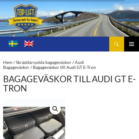
Sök
Toplift.se – för körning under bar himmel
HOPPA
TILL
PRIMÄ
INNEHÅLL
MENY
Hem
/
Skräddarsydda bagageväskor
/
Audi
Bagageväskor
/ Bagageväskor till Audi GT E-Tron
BAGAGEVÄSKOR TILL AUDI GT E-
TRON