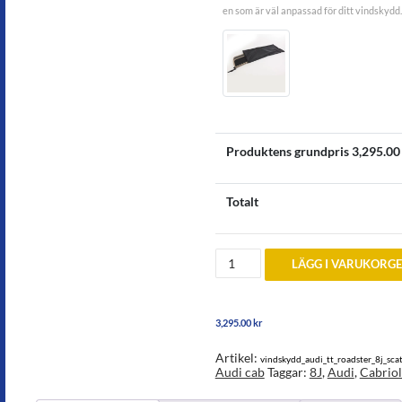
en som är väl anpassad för ditt vindskydd.
Produktens grundpris
3,295.00
Totalt
Vindskydd
LÄGG I VARUKORG
till
Audi
TT
Roadster
3,295.00
kr
8J
2006-
2014
Artikel:
vindskydd_audi_tt_roadster_8j_sca
mängd
Audi cab
Taggar:
8J
,
Audi
,
Cabriol