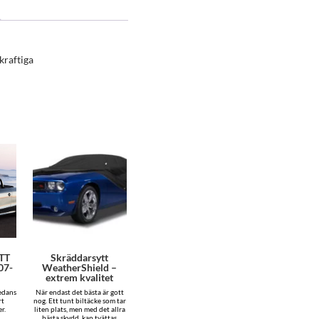
kraftiga
TT
Skräddarsytt
07-
WeatherShield –
extrem kvalitet
edans
När endast det bästa är gott
rt
nog. Ett tunt biltäcke som tar
r.
liten plats, men med det allra
bästa skydd, kan tvättas