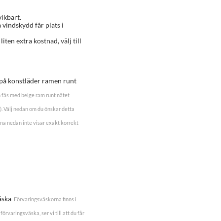
vikbart.
a vindskydd får plats i
 liten extra kostnad, välj till
g på konstläder ramen runt
 fås med beige ram runt nätet
rt). Välj nedan om du önskar detta
na nedan inte visar exakt korrekt
äska
Förvaringsväskorna finns i
förvaringsväska, ser vi till att du får