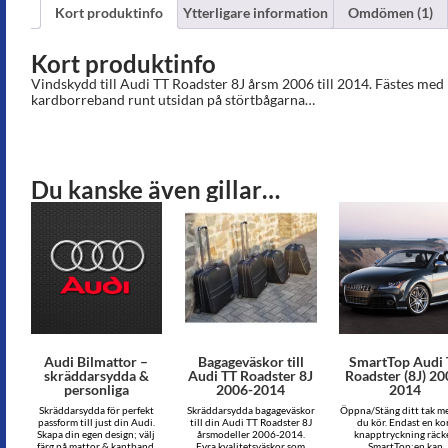
Kort produktinfo
Ytterligare information
Omdömen (1)
Kort produktinfo
Vindskydd till Audi TT Roadster 8J årsm 2006 till 2014. Fästes med 
kardborreband runt utsidan på störtbågarna…
Du kanske även gillar…
Audi Bilmattor –
Bagageväskor till
SmartTop Audi 
skräddarsydda &
Audi TT Roadster 8J
Roadster (8J) 20
personliga
2006-2014
2014
Skräddarsydda för perfekt
Skräddarsydda bagageväskor
Öppna/Stäng ditt tak m
passform till just din Audi.
till din Audi TT Roadster 8J
du kör. Endast en ko
Skapa din egen design; välj
årsmodeller 2006-2014.
knapptryckning räcke
färg på mattor & kantband,
Fyra kvalitetsväskor som
SmartTop:en kan