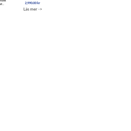
andet
2,990.00
kr
t...
Läs mer ->