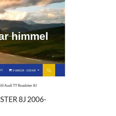
a
r
h
i
m
m
e
l
KT
0 VAROR
0.00 KR
ill Audi TT Roadster 8J
TER 8J 2006-