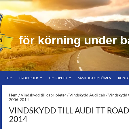
f
ö
r
k
ö
r
n
i
n
g
u
n
d
e
r
b
HOPPA TILL INNEHÅLL
er bar himmel
HEM
PRODUKTER
OM TOPLIFT
SAMTLIGA OMDÖMEN
KONTA
S-
Hem
/
Vindskydd till cabrioleter
/
Vindskydd Audi cab
/ Vindskydd t
2006-2014
VINDSKYDD TILL AUDI TT ROADS
2014