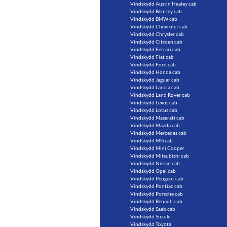
Vindskydd Austin Healey cab
Vindskydd Bentley cab
Vindskydd BMW cab
Vindskydd Chevrolet cab
Vindskydd Chrysler cab
Vindskydd Citroen cab
Vindskydd Ferrari cab
Vindskydd Fiat cab
Vindskydd Ford cab
Vindskydd Honda cab
Vindskydd Jaguar cab
Vindskydd Lancia cab
Vindskydd Land Rover cab
Vindskydd Lexus cab
Vindskydd Lotus cab
Vindskydd Maserati cab
Vindskydd Mazda cab
Vindskydd Mercedes cab
Vindskydd MG cab
Vindskydd Mini Cooper
Vindskydd Mitsubishi cab
Vindskydd Nissan cab
Vindskydd Opel cab
Vindskydd Peugeot cab
Vindskydd Pontiac cab
Vindskydd Porsche cab
Vindskydd Renault cab
Vindskydd Saab cab
Vindskydd Suzuki
Vindskydd Toyota