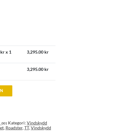
kr x 1
3,295.00
kr
3,295.00
kr
EN
Kategori:
Vindskydd
t_001
et
,
Roadster
,
TT
,
Vindskydd