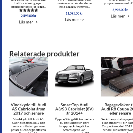
hälförstärkning, egen
maximerar användandet av
programmeras med USB
broderad text eller logga...
hela bagageutrymmet...
5,995.00
kr
11,095.00
kr
Läs mer ->
2,595.00
kr
Betygsatt
Läs mer ->
5.00
Läs mer ->
av 5
Relaterade produkter
Vindskydd till Audi
SmartTop Audi
Bagageväskor ti
A5 Cabriolet årsm
A3/S3 Cabriolet (8V)
Audi R8 Coupe 2
2017 och senare
år 2014+
eller senare
Vindskydd till Audi A5
Öppna/Stäng ditt tak medans
Skräddarsydda bagagev
Cabriolet årsm 2017 och
du kör. Endast en kort
i konstläder till din Au
senare. Infästningar som
knapptryckning räcker.
Coupe årsmodell 2015 
passar bilens orginalfästen
SmartTop:en kan
senare. Tre kvalitetsvä