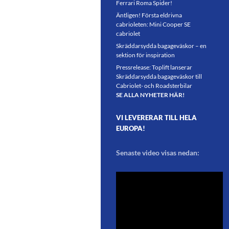
Ferrari Roma Spider!
Äntligen! Första eldrivna
cabrioleten: Mini Cooper SE
cabriolet
Skräddarsydda bagageväskor – en
sektion för inspiration
Pressrelease: Toplift lanserar
Skräddarsydda bagageväskor till
Cabriolet- och Roadsterbilar
SE ALLA NYHETER HÄR!
VI LEVERERAR TILL HELA
EUROPA!
Senaste video visas nedan: