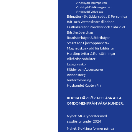
Vindskydd Triumph cab
Vindskydd Volkswagen cab
Vindskydd Volvo cab
Bilmattor - Skräddarsydda & Personliga
Båt- och Vattenskoter tillbehör
Lasthållare för Roadster och Cabriolet
Bilsätesöverdrag
Roadsterbågar & Störtbågar
Smart Top Fjärröppnare tak
Magnetiska skydd för bildörrar
Hardtop Lyftar & Rullställningar
Bilvårdsprodukter
Lyxiga väskor
Kläder och Accessoarer
Annonstorg
Vinterförvaring
Husbandet Kapten Fri
KLICKA HÄR FÖR ATT LÄSA ALLA
OMDÖMEN FRÅN VÅRA KUNDER.
Nyhet: MG Cyberster med
saxdörrar under 2024
Nyhet: Sjukt fina former på nya