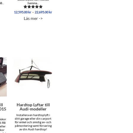
...
hemma...
Prisintervall:
–
12,595.00
kr
22,695.00
kr
Betygsatt
12,595.00 kr
5.00
Läs mer ->
av 5
till
22,695.00 kr
ll
Hardtop Lyftar till
015
Audi-modeller
Installera en hardtoplyft i
ditt garage eller din carport
äskor
för enkel och smidig av- och
di R8
påmontering samt förvaring
eller
av din Audi hardtop!
skor