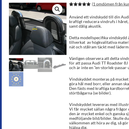
(
1
omdömen från ku
Betygsatt
2
5.00
av 5
Använd ett vindskydd till din Audi
baserat på
kraftigt reducera vindrufs i håret
kundrecens
samt dålig akustik.
ioner
Detta modellspecifika vindskydd ä
tillverkat av högkvalitativa materi
nät och stålram täckt med lädermat
Vänligen observera att detta vinds
för att passa Audi TT Roadster 8J
och är inte en ”en-storlek-passar-a
Vindskyddet monteras på mycket k
göra hål med borr, eller annan sk
Den fästs med kraftiga kardborref
störtbågarna (se bilder).
Vindskyddet levereras med illust
Vi får mycket sällan några frågor
den är mycket enkel och ganska sj
medföljande bild/bilder. Skulle du 
välkommen att höra av dig, så gör v
hjälpa dig.