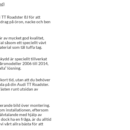
nd)
 TT Roadster 8J för att
, drag på öron, nacke och ben
r av mycket god kvalitet,
al såsom ett speciellt vävt
erial som tål tuffa tag.
kydd är speciellt tillverkat
 årsmodeller 2006 till 2014,
lla” lösning.
ort tid, utan att du behöver
ada på din Audi TT Roadster.
ästen runt utsidan av
rerande bild över montering.
 om installationen, eftersom
älvtalande med hjälp av
dock ha en fråga, är du alltid
i vårt allra bästa för att