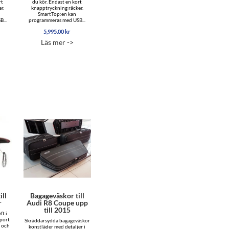
rt
du kör. Endast en kort
r.
knapptryckning räcker.
SmartTop:en kan
...
programmeras med USB...
5,995.00
kr
Läs mer ->
ill
Bagageväskor till
r
Audi R8 Coupe upp
till 2015
ft i
rport
Skräddarsydda bagageväskor
- och
konstläder med detaljer i