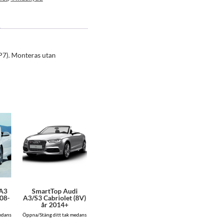
P7). Monteras utan
 A3
SmartTop Audi
008-
A3/S3 Cabriolet (8V)
år 2014+
edans
Öppna/Stäng ditt tak medans