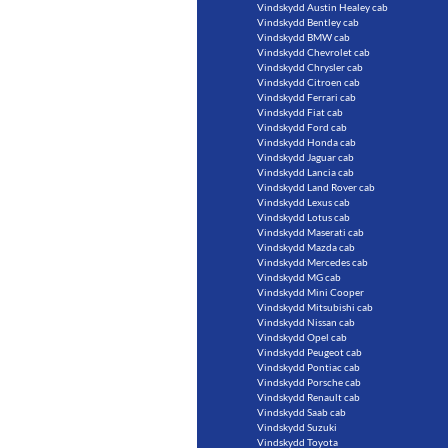
Vindskydd Austin Healey cab
Vindskydd Bentley cab
Vindskydd BMW cab
Vindskydd Chevrolet cab
Vindskydd Chrysler cab
Vindskydd Citroen cab
Vindskydd Ferrari cab
Vindskydd Fiat cab
Vindskydd Ford cab
Vindskydd Honda cab
Vindskydd Jaguar cab
Vindskydd Lancia cab
Vindskydd Land Rover cab
Vindskydd Lexus cab
Vindskydd Lotus cab
Vindskydd Maserati cab
Vindskydd Mazda cab
Vindskydd Mercedes cab
Vindskydd MG cab
Vindskydd Mini Cooper
Vindskydd Mitsubishi cab
Vindskydd Nissan cab
Vindskydd Opel cab
Vindskydd Peugeot cab
Vindskydd Pontiac cab
Vindskydd Porsche cab
Vindskydd Renault cab
Vindskydd Saab cab
Vindskydd Suzuki
Vindskydd Toyota