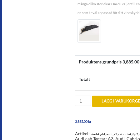
många olika storlekar. Om du väljer till en 
en som är väl anpassad för ditt vindskydd.
Produktens grundpris
3,885.00
Totalt
Vindskydd
LÄGG I VARUKORG
till
Audi
A3
Cabriolet
3,885.00
kr
8P7
år
2009
Artikel:
vindskydd_audi_a3_cabriolet_8p7_
till
Audi cab
Taggar:
A3
,
Audi
,
Cabrio