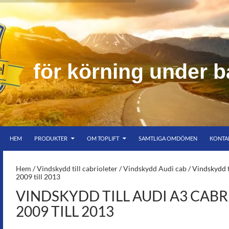
n
i
n
g
u
n
d
e
r
b
HOPPA TILL INNEHÅLL
er bar himmel
HEM
PRODUKTER
OM TOPLIFT
SAMTLIGA OMDÖMEN
KONTA
S-
Hem
/
Vindskydd till cabrioleter
/
Vindskydd Audi cab
/ Vindskydd t
2009 till 2013
VINDSKYDD TILL AUDI A3 CABR
2009 TILL 2013