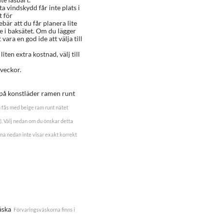
ta vindskydd får inte plats i
t för
är att du får planera lite
e i baksätet. Om du lägger
vara en god ide att välja till
 liten extra kostnad, välj till
veckor.
g på konstläder ramen runt
 fås med beige ram runt nätet
rt). Välj nedan om du önskar detta
na nedan inte visar exakt korrekt
äska
Förvaringsväskorna finns i