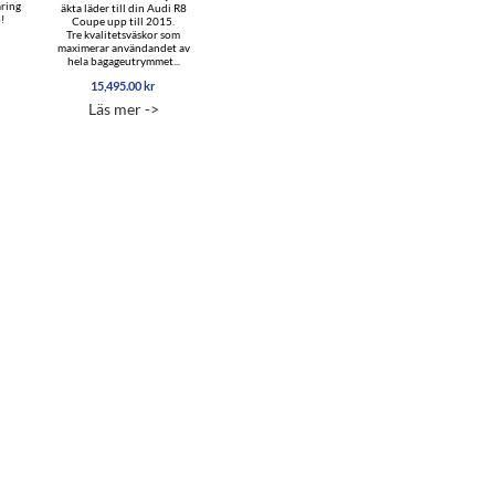
aring
äkta läder till din Audi R8
!
Coupe upp till 2015.
Tre kvalitetsväskor som
maximerar användandet av
hela bagageutrymmet...
15,495.00
kr
Läs mer ->