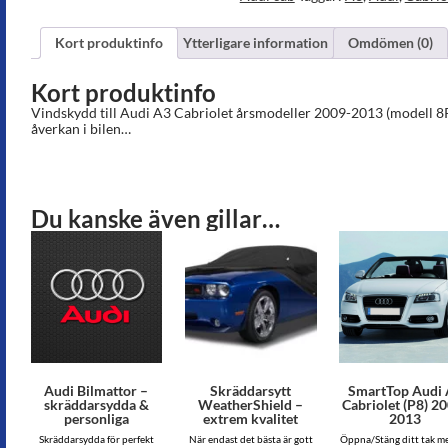
2013
mängd
Kort produktinfo
Ytterligare information
Omdömen (0)
Kort produktinfo
Vindskydd till Audi A3 Cabriolet årsmodeller 2009-2013 (modell 8
åverkan i bilen…
Du kanske även gillar…
Audi Bilmattor –
Skräddarsytt
SmartTop Audi
skräddarsydda &
WeatherShield –
Cabriolet (P8) 2
personliga
extrem kvalitet
2013
Skräddarsydda för perfekt
När endast det bästa är gott
Öppna/Stäng ditt tak m