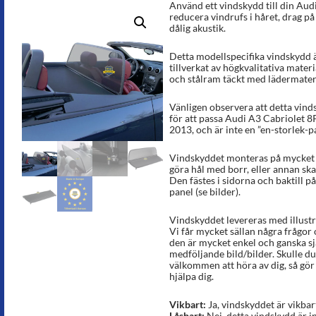
Använd ett vindskydd till din Audi
reducera vindrufs i håret, drag p
dålig akustik.
Detta modellspecifika vindskydd ä
tillverkat av högkvalitativa materi
och stålram täckt med lädermateria
Vänligen observera att detta vinds
för att passa Audi A3 Cabriolet 8
2013, och är inte en ”en-storlek-pa
Vindskyddet monteras på mycket k
göra hål med borr, eller annan sk
Den fästes i sidorna och baktill på
panel (se bilder).
Vindskyddet levereras med illust
Vi får mycket sällan några frågor
den är mycket enkel och ganska sj
medföljande bild/bilder. Skulle du 
välkommen att höra av dig, så gör v
hjälpa dig.
Vikbart:
Ja, vindskyddet är vikbar
Låsbart:
Nej, detta vindskydd är in