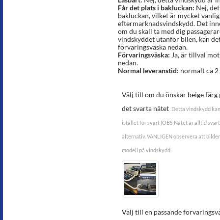
Får det plats i bakluckan:
Nej, det
bakluckan, vilket är mycket vanlig
eftermarknadsvindskydd. Det inneb
om du skall ta med dig passagerar
vindskyddet utanför bilen, kan det 
förvaringsväska nedan.
Förvaringsväska:
Ja, är tillval mot
nedan.
Normal leveranstid:
normalt ca 2 
Välj till om du önskar beige fär
det svarta nätet
Detta vindskydd kan
istället för svart (OBS Nätet är alltid sva
alternativ. VÄNLIGEN observera att bilder
modell på vindskydd.
Välj till en passande förvaringsv