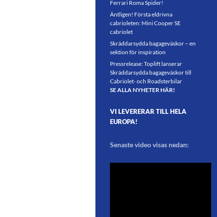
Ferrari Roma Spider!
Äntligen! Första eldrivna
cabrioleten: Mini Cooper SE
cabriolet
Skräddarsydda bagageväskor – en
sektion för inspiration
Pressrelease: Toplift lanserar
Skräddarsydda bagageväskor till
Cabriolet- och Roadsterbilar
SE ALLA NYHETER HÄR!
VI LEVERERAR TILL HELA
EUROPA!
Senaste video visas nedan: