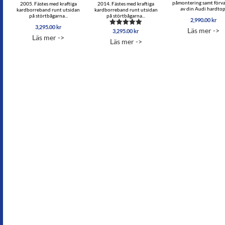
påmontering samt förv
2005. Fästes med kraftiga
2014. Fästes med kraftiga
av din Audi hardtop
kardborreband runt utsidan
kardborreband runt utsidan
på störtbågarna...
på störtbågarna...
2,990.00
kr
3,295.00
kr
Läs mer ->
3,295.00
kr
Betygsatt
Läs mer ->
5.00
Läs mer ->
av 5