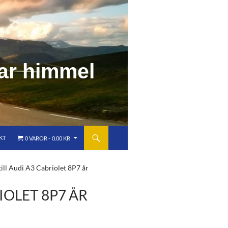
a
r
h
i
m
m
e
l
KT
0 VAROR
0.00 KR
ill Audi A3 Cabriolet 8P7 år
IOLET 8P7 ÅR