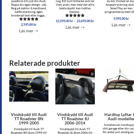
passform till just din Audi.
nog. Ett tunt biltäcke som tar
du kör. Endast en ko
Skapa din egen design; välj
liten plats, men med det allra
knapptryckning räcke
färg på mattor & kantband,
bästa skydd, kan tvättas
SmartTop:en kan
hälförstärkning, egen
hemma...
programmeras med USB
broderad text eller logga...
5,995.00
kr
Prisintervall:
–
12,595.00
kr
22,695.00
kr
Betygsatt
Läs mer ->
2,595.00
kr
12,595.00 kr
Betygsatt
5.00
Läs mer ->
5.00
av 5
till
Läs mer ->
av 5
22,695.00 kr
Relaterade produkter
Vindskydd till Audi
Vindskydd till Audi
Hardtop Lyftar t
TT Roadster 8N
TT Roadster 8J
Audi-modelle
1999-2005
2006-2014
Installera en hardtoply
ditt garage eller din ca
Vindskydd till Audi TT
Vindskydd till Audi TT
för enkel och smidig av
Roadster 8N årsm 1999 till
Roadster 8J årsm 2006 till