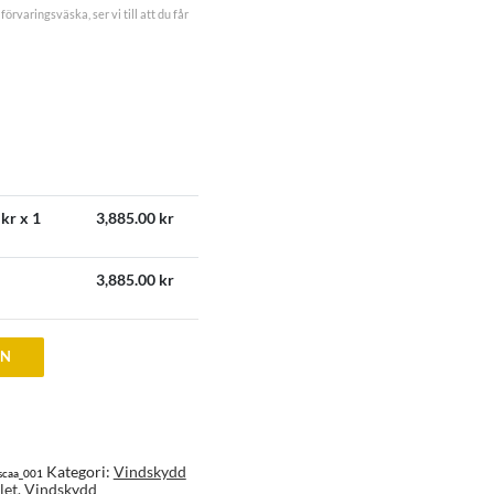
förvaringsväska, ser vi till att du får
kr x 1
3,885.00
kr
3,885.00
kr
EN
Kategori:
Vindskydd
scaa_001
let
,
Vindskydd