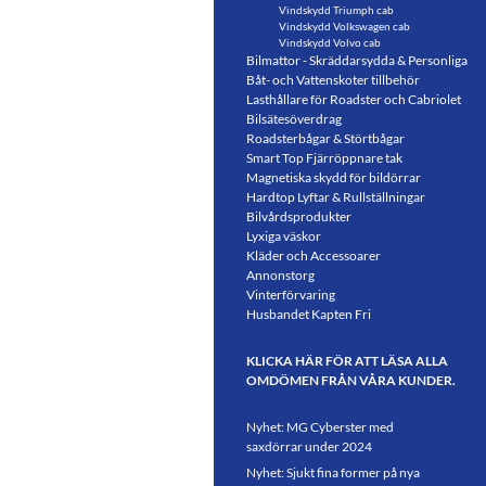
Vindskydd Triumph cab
Vindskydd Volkswagen cab
Vindskydd Volvo cab
Bilmattor - Skräddarsydda & Personliga
Båt- och Vattenskoter tillbehör
Lasthållare för Roadster och Cabriolet
Bilsätesöverdrag
Roadsterbågar & Störtbågar
Smart Top Fjärröppnare tak
Magnetiska skydd för bildörrar
Hardtop Lyftar & Rullställningar
Bilvårdsprodukter
Lyxiga väskor
Kläder och Accessoarer
Annonstorg
Vinterförvaring
Husbandet Kapten Fri
KLICKA HÄR FÖR ATT LÄSA ALLA
OMDÖMEN FRÅN VÅRA KUNDER.
Nyhet: MG Cyberster med
saxdörrar under 2024
Nyhet: Sjukt fina former på nya