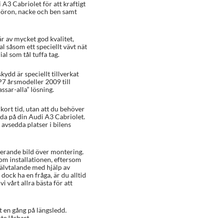
 A3 Cabriolet för att kraftigt
å öron, nacke och ben samt
r av mycket god kvalitet,
al såsom ett speciellt vävt nät
l som tål tuffa tag.
kydd är speciellt tillverkat
P7 årsmodeller 2009 till
ssar-alla” lösning.
ort tid, utan att du behöver
ada på din Audi A3 Cabriolet.
 avsedda platser i bilens
rerande bild över montering.
 om installationen, eftersom
älvtalande med hjälp av
dock ha en fråga, är du alltid
i vårt allra bästa för att
t en gång på längsledd.
te låsbart.