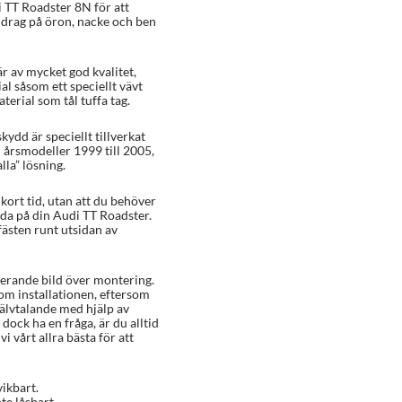
i TT Roadster 8N för att
, drag på öron, nacke och ben
r av mycket god kvalitet,
al såsom ett speciellt vävt
erial som tål tuffa tag.
kydd är speciellt tillverkat
 årsmodeller 1999 till 2005,
lla” lösning.
ort tid, utan att du behöver
ada på din Audi TT Roadster.
ästen runt utsidan av
rerande bild över montering.
 om installationen, eftersom
älvtalande med hjälp av
dock ha en fråga, är du alltid
i vårt allra bästa för att
vikbart.
te låsbart.