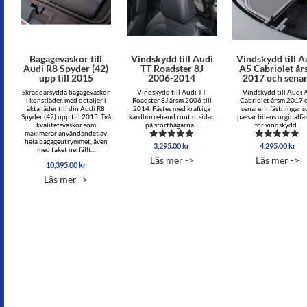
Bagageväskor till
Vindskydd till Audi
Vindskydd till A
Audi R8 Spyder (42)
TT Roadster 8J
A5 Cabriolet å
upp till 2015
2006-2014
2017 och sena
Skräddarsydda bagageväskor
Vindskydd till Audi TT
Vindskydd till Audi 
i konstläder, med detaljer i
Roadster 8J årsm 2006 till
Cabriolet årsm 2017 
äkta läder till din Audi R8
2014. Fästes med kraftiga
senare. Infästningar 
Spyder (42) upp till 2015. Två
kardborreband runt utsidan
passar bilens orginalfä
kvalitetsväskor som
på störtbågarna...
för vindskydd...
maximerar användandet av
hela bagageutrymmet, även
3,295.00
kr
4,295.00
kr
Betygsatt
Betygsatt
med taket nerfällt...
5.00
5.00
Läs mer ->
Läs mer ->
av 5
av 5
10,395.00
kr
Läs mer ->