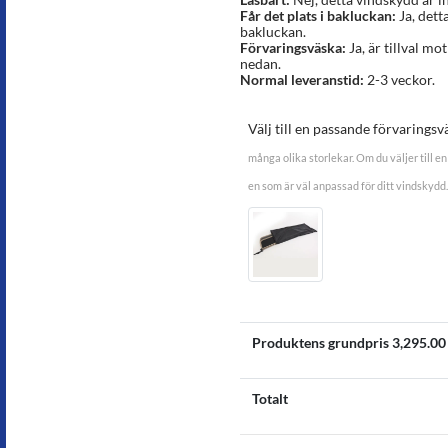
Får det plats i bakluckan:
Ja, dett
bakluckan.
Förvaringsväska:
Ja, är tillval mot
nedan.
Normal leveranstid:
2-3 veckor.
Välj till en passande förvaringsv
många olika storlekar. Om du väljer till en 
en som är väl anpassad för ditt vindskydd.
Produktens grundpris
3,295.00
Totalt