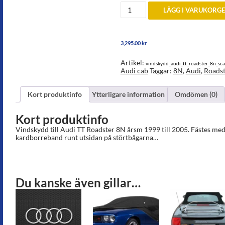
Vindskydd
LÄGG I VARUKORG
till
Audi
TT
Roadster
3,295.00
kr
8N
1999-
2005
Artikel:
vindskydd_audi_tt_roadster_8n_sc
mängd
Audi cab
Taggar:
8N
,
Audi
,
Roadst
Kort produktinfo
Ytterligare information
Omdömen (0)
Kort produktinfo
Vindskydd till Audi TT Roadster 8N årsm 1999 till 2005. Fästes med
kardborreband runt utsidan på störtbågarna…
Du kanske även gillar…