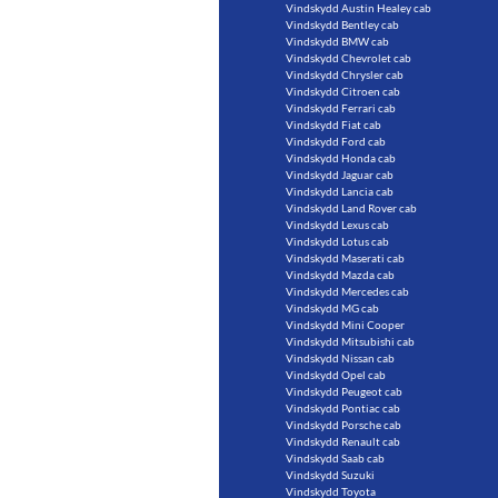
Vindskydd Austin Healey cab
Vindskydd Bentley cab
Vindskydd BMW cab
Vindskydd Chevrolet cab
Vindskydd Chrysler cab
Vindskydd Citroen cab
Vindskydd Ferrari cab
Vindskydd Fiat cab
Vindskydd Ford cab
Vindskydd Honda cab
Vindskydd Jaguar cab
Vindskydd Lancia cab
Vindskydd Land Rover cab
Vindskydd Lexus cab
Vindskydd Lotus cab
Vindskydd Maserati cab
Vindskydd Mazda cab
Vindskydd Mercedes cab
Vindskydd MG cab
Vindskydd Mini Cooper
Vindskydd Mitsubishi cab
Vindskydd Nissan cab
Vindskydd Opel cab
Vindskydd Peugeot cab
Vindskydd Pontiac cab
Vindskydd Porsche cab
Vindskydd Renault cab
Vindskydd Saab cab
Vindskydd Suzuki
Vindskydd Toyota