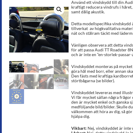
Använd ett vindskydd till din Aud
kraftigt reducera vindrufs i håret
samt dålig akustik.
Detta modellspecifika vindskydd ä
tillverkat av högkvalitativa materi
nät och stålram täckt med lädermat
Vänligen observera att detta vinds
för att passa Audi TT Roadster 8N
och är inte en ”en-storlek-passar-a
Vindskyddet monteras på mycket k
göra hål med borr, eller annan sk
Den fästs med kraftiga kardborref
störtbågarna (se bilder).
Vindskyddet levereras med illust
Vi får mycket sällan några frågor
den är mycket enkel och ganska sj
medföljande bild/bilder. Skulle du 
välkommen att höra av dig, så gör v
hjälpa dig.
Vikbart:
Nej, vindskyddet är inte 
Låsbart:
Nej, detta vindskydd är in