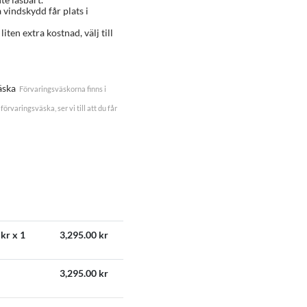
a vindskydd får plats i
 liten extra kostnad, välj till
äska
Förvaringsväskorna finns i
förvaringsväska, ser vi till att du får
kr x 1
3,295.00
kr
3,295.00
kr