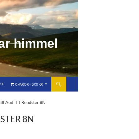
a
r
h
i
m
m
e
l
KT
0 VAROR
0.00 KR
ill Audi TT Roadster 8N
DSTER 8N