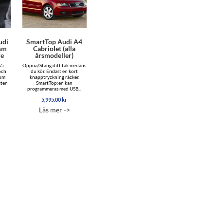
udi
SmartTop Audi A4
rsm
Cabriolet (alla
re
årsmodeller)
A5
Öppna/Stäng ditt tak medans
och
du kör. Endast en kort
som
knapptryckning räcker.
sten
SmartTop:en kan
programmeras med USB...
5,995.00
kr
Läs mer ->