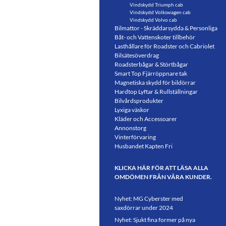
Vindskydd Triumph cab
Vindskydd Volkswagen cab
Vindskydd Volvo cab
Bilmattor - Skräddarsydda & Personliga
Båt- och Vattenskoter tillbehör
Lasthållare för Roadster och Cabriolet
Bilsätesöverdrag
Roadsterbågar & Störtbågar
Smart Top Fjärröppnare tak
Magnetiska skydd för bildörrar
Hardtop Lyftar & Rullställningar
Bilvårdsprodukter
Lyxiga väskor
Kläder och Accessoarer
Annonstorg
Vinterförvaring
Husbandet Kapten Fri
KLICKA HÄR FÖR ATT LÄSA ALLA
OMDÖMEN FRÅN VÅRA KUNDER.
Nyhet: MG Cyberster med
saxdörrar under 2024
Nyhet: Sjukt fina former på nya