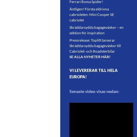
Ferrari Roma Spider!
Äntligen! Första eldrivna
cabrioleten: Mini Cooper SE
cabriolet
Skräddarsydda bagageväskor – en
sektion för inspiration
Pressrelease: Toplift lanserar
Skräddarsydda bagageväskor till
Cabriolet- och Roadsterbilar
SE ALLA NYHETER HÄR!
VI LEVERERAR TILL HELA
EUROPA!
Senaste video visas nedan: