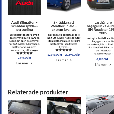
Audi Bilmattor –
Skräddarsytt
Lasthållare
skräddarsydda &
WeatherShield –
bagagelucka Aud
personliga
extrem kvalitet
8N Roadster 19
2005
Skräddarsydda för perfekt
När endast det bästa är gott
passform till just din Audi.
nog. Ett tunt biltäcke som tar
Avtagbar lasthållare fö
Skapa din egen design; välj
liten plats, men med det allra
bagageutrymme fö
färg på mattor & kantband,
bästa skydd, kan tvättas
semestern, bilutställni
hälförstärkning, egen
hemma...
eller långfärd. Eller bar
broderad text eller logga...
den klassiska
roadsterlooken?
Prisintervall:
–
12,595.00
kr
22,695.00
kr
Betygsatt
2,595.00
kr
12,595.00 kr
Betygsatt
5.00
6,195.00
kr
Läs mer ->
5.00
av 5
till
Läs mer ->
av 5
Läs mer ->
22,695.00 kr
Relaterade produkter