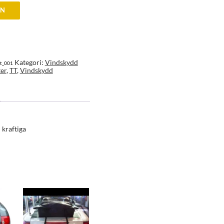
EN
Kategori:
Vindskydd
at_001
er
,
TT
,
Vindskydd
 kraftiga