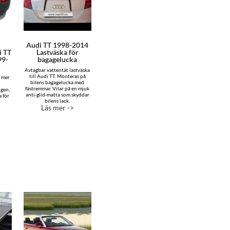
Audi TT 1998-2014
i TT
Lastväska för
99-
bagagelucka
Avtagbar vattentät lastväska
till Audi TT. Monteras på
r mer
bilens bagagelucka med
r
fästremmar. Vilar på en mjuk
ngen,
anti-glid-matta som skyddar
a för
bilens lack.
Läs mer ->