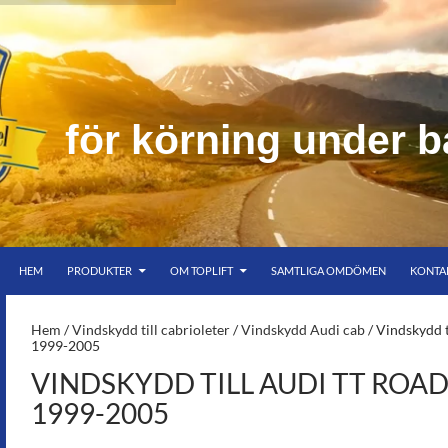
f
ö
r
k
ö
r
n
i
n
g
u
n
d
e
r
b
HOPPA TILL INNEHÅLL
er bar himmel
HEM
PRODUKTER
OM TOPLIFT
SAMTLIGA OMDÖMEN
KONTA
S-
Hem
/
Vindskydd till cabrioleter
/
Vindskydd Audi cab
/ Vindskydd t
1999-2005
VINDSKYDD TILL AUDI TT ROA
1999-2005