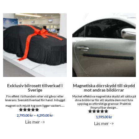
Exklusiv bilrosett tillverkad i
Magnetiska dörrskydd till skydd
Sverige
mot andras bildörrar
Fin effekt i bilhandeln eller vid gåvor eller
Mycket effektiva magnetiska skydd att sätta på
leverans. Svensktillverkad för hand. Inbyggd
dina bildörrar för att skydda dem mot fula
…
uppslag av oförsiktiga grannar. Praktisk
magnet och mjukt tyg som ligger vackert
ihoprullbar design...
Prisintervall:
–
2,795.00
kr
4,295.00
kr
Betygsatt
1,595.00
kr
Betygsatt
2,795.00 kr
4.86
4.96
Läs mer ->
Läs mer ->
av 5
till
av 5
4,295.00 kr