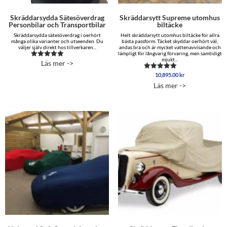
Skräddarsydda Sätesöverdrag
Skräddarsytt Supreme utomhus
Personbilar och Transportbilar
biltäcke
Skräddarsydda sätesöverdrag i oerhört
Helt skräddarsytt utomhus biltäcke för allra
många olika varianter och utseenden. Du
bästa passform. Täcket skyddar oerhört väl,
väljer själv direkt hos tillverkaren...
andas bra och är mycket vattenavvisande och
lämpligt för långvarig förvaring, men samtidigt
mjukt...
Läs mer ->
Betygsatt
5.00
10,895.00
kr
av 5
Betygsatt
5.00
Läs mer ->
av 5