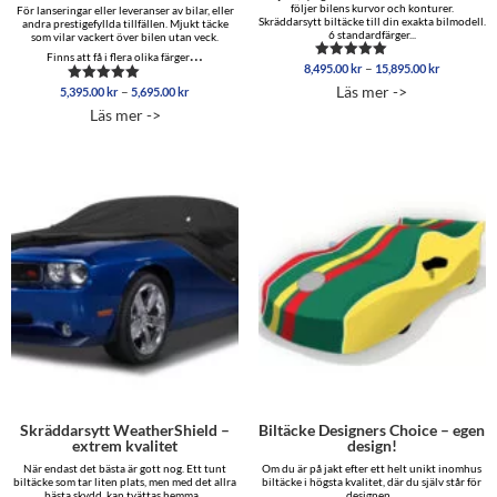
följer bilens kurvor och konturer.
För lanseringar eller leveranser av bilar, eller
Skräddarsytt biltäcke till din exakta bilmodell.
andra prestigefyllda tillfällen. Mjukt täcke
6 standardfärger...
som vilar vackert över bilen utan veck.
…
Finns att få i flera olika färger
Prisinterva
–
8,495.00
kr
15,895.00
kr
Betygsatt
8,495.00 
5.00
Läs mer ->
Prisintervall:
–
5,395.00
kr
5,695.00
kr
Betygsatt
av 5
till
5,395.00 kr
5.00
Läs mer ->
15,895.00
av 5
till
5,695.00 kr
Skräddarsytt WeatherShield –
Biltäcke Designers Choice – egen
extrem kvalitet
design!
När endast det bästa är gott nog. Ett tunt
Om du är på jakt efter ett helt unikt inomhus
biltäcke som tar liten plats, men med det allra
biltäcke i högsta kvalitet, där du själv står för
bästa skydd, kan tvättas hemma...
designen...