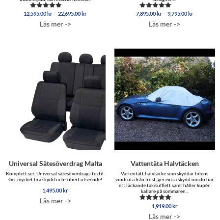
Prisintervall:
Prisinterva
–
–
12,595.00
kr
22,695.00
kr
7,895.00
kr
9,795.00
kr
Betygsatt
Betygsatt
12,595.00 kr
7,895.00 
5.00
5.00
Läs mer ->
Läs mer ->
av 5
av 5
till
till
22,695.00 kr
9,795.00 
Universal Sätesöverdrag Malta
Vattentäta Halvtäcken
Komplett set. Universal sätesöverdrag i textil.
Vattentätt halvtäcke som skyddar bilens
Ger mycket bra skydd och sobert utseende!
vindruta från frost, ger extra skydd om du har
ett läckande tak/sufflett samt håller kupén
1,495.00
kr
kallare på sommaren...
Läs mer ->
1,919.00
kr
Betygsatt
4.88
Läs mer ->
av 5