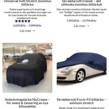
Universal Soft Stretch Inomhus
Skräddarsytt Flanell – det
biltäcke
ultimata inomhus biltäcket
Detta supermjuka och stretchiga
Det ultimata inomhus biltäcket. Mycket mjukt
inomhustäcke är den perfekta lösningen om
och "fluffigt", nästan ull-lik insida som kan
du inte önskar ett lite mer kostsamt
skydda de allra finaste av lacker...
skräddarsytt täcke...
Prisinterva
–
7,595.00
kr
13,795.00
kr
7,595.00 
Prisintervall:
–
Läs mer ->
4,229.00
kr
5,099.00
kr
Betygsatt
till
4,229.00 kr
4.96
Läs mer ->
13,795.00
av 5
till
5,099.00 kr
Avtäckningstäcke NoCrease –
Skräddarsytt Form-Fit biltäcke –
för event & lansering av nya
exklusiv stretch
bilmodeller
Mjukt, lyxigt och stretchbart material som