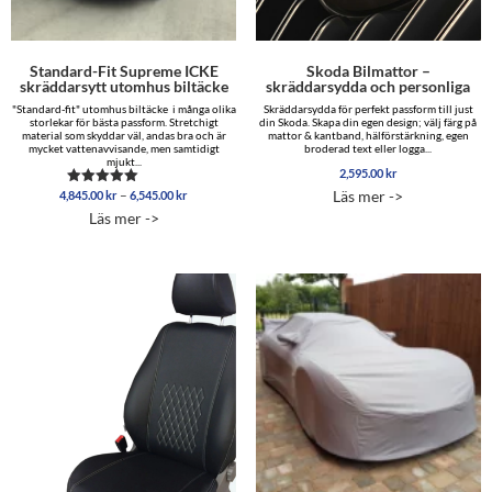
Standard-Fit Supreme ICKE
Skoda Bilmattor –
skräddarsytt utomhus biltäcke
skräddarsydda och personliga
"Standard-fit" utomhus biltäcke i många olika
Skräddarsydda för perfekt passform till just
storlekar för bästa passform. Stretchigt
din Skoda. Skapa din egen design; välj färg på
material som skyddar väl, andas bra och är
mattor & kantband, hälförstärkning, egen
mycket vattenavvisande, men samtidigt
broderad text eller logga...
mjukt...
2,595.00
kr
Prisintervall:
–
Läs mer ->
4,845.00
kr
6,545.00
kr
Betygsatt
4,845.00 kr
5.00
Läs mer ->
av 5
till
6,545.00 kr