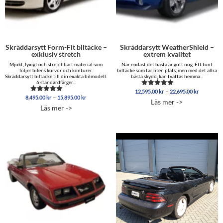
Skräddarsytt Form-Fit biltäcke –
Skräddarsytt WeatherShield –
exklusiv stretch
extrem kvalitet
Mjukt, lyxigt och stretchbart material som
När endast det bästa är gott nog. Ett tunt
följer bilens kurvor och konturer.
biltäcke som tar liten plats, men med det allra
Skräddarsytt biltäcke till din exakta bilmodell.
bästa skydd, kan tvättas hemma...
6 standardfärger...
Prisinterv
–
12,595.00
kr
22,695.00
kr
Betygsatt
Prisintervall:
–
8,495.00
kr
15,895.00
kr
12,595.0
Betygsatt
5.00
Läs mer ->
8,495.00 kr
5.00
av 5
till
Läs mer ->
av 5
till
22,695.0
15,895.00 kr