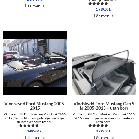
Läs mer ->
1,919.00
kr
Betygsatt
4.88
Läs mer ->
av 5
Vindskydd Ford Mustang 2005-
Vindskydd Ford Mustang Gen 5
2015
år 2005-2015 – utan borr
Vindskydd till Ford Mustang Cabriolet 2005-
Vindskydd till Ford Mustang Cabriolet 2005-
2015 (Gen 5). Monteringsdetaljer medföljer,
2015 (Gen 5). Specialversion som monteras
du behöver borra två hål...
utan borr...
3,495.00
kr
3,995.00
kr
Betygsatt
Betygsatt
4.96
5.00
Läs mer ->
Läs mer ->
av 5
av 5