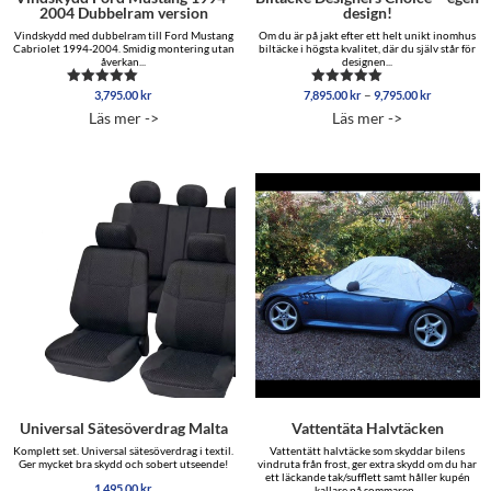
2004 Dubbelram version
design!
Vindskydd med dubbelram till Ford Mustang
Om du är på jakt efter ett helt unikt inomhus
Cabriolet 1994-2004. Smidig montering utan
biltäcke i högsta kvalitet, där du själv står för
åverkan...
designen...
Prisinterva
–
3,795.00
kr
7,895.00
kr
9,795.00
kr
Betygsatt
Betygsatt
7,895.00 
5.00
5.00
Läs mer ->
Läs mer ->
av 5
av 5
till
9,795.00 
Universal Sätesöverdrag Malta
Vattentäta Halvtäcken
Komplett set. Universal sätesöverdrag i textil.
Vattentätt halvtäcke som skyddar bilens
Ger mycket bra skydd och sobert utseende!
vindruta från frost, ger extra skydd om du har
ett läckande tak/sufflett samt håller kupén
1,495.00
kr
kallare på sommaren...