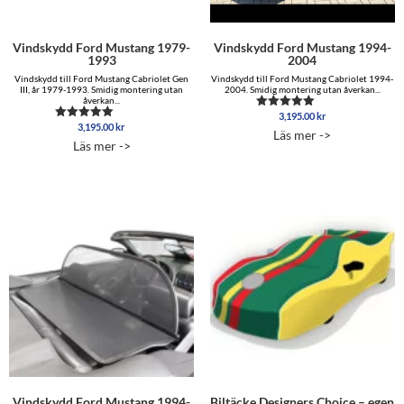
Vindskydd Ford Mustang 1979-
Vindskydd Ford Mustang 1994-
1993
2004
Vindskydd till Ford Mustang Cabriolet Gen
Vindskydd till Ford Mustang Cabriolet 1994-
III, år 1979-1993. Smidig montering utan
2004. Smidig montering utan åverkan...
åverkan...
3,195.00
kr
Betygsatt
3,195.00
kr
Betygsatt
4.88
Läs mer ->
4.88
av 5
Läs mer ->
av 5
Vindskydd Ford Mustang 1994-
Biltäcke Designers Choice – egen