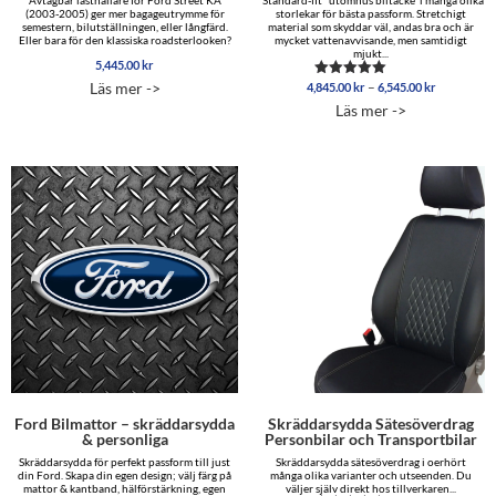
Avtagbar lasthållare för Ford Street KA
"Standard-fit" utomhus biltäcke i många olika
(2003-2005) ger mer bagageutrymme för
storlekar för bästa passform. Stretchigt
semestern, bilutställningen, eller långfärd.
material som skyddar väl, andas bra och är
Eller bara för den klassiska roadsterlooken?
mycket vattenavvisande, men samtidigt
mjukt...
5,445.00
kr
Prisinterva
–
Läs mer ->
4,845.00
kr
6,545.00
kr
Betygsatt
4,845.00 
5.00
Läs mer ->
av 5
till
6,545.00 
Ford Bilmattor – skräddarsydda
Skräddarsydda Sätesöverdrag
& personliga
Personbilar och Transportbilar
Skräddarsydda för perfekt passform till just
Skräddarsydda sätesöverdrag i oerhört
din Ford. Skapa din egen design; välj färg på
många olika varianter och utseenden. Du
mattor & kantband, hälförstärkning, egen
väljer själv direkt hos tillverkaren...