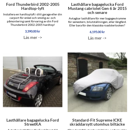
Ford Thunderbird 2002-2005
Lasthållare bagagelucka Ford
Hardtop-lyft
Mustang cabriolet Gen 6 år 2015
och senare
Installera en hardtoplyft i ditt garage eller din
carport för enkel och smidig av- och
Avtagbar lasthållare för mer bagageutrymme
påmontering samt förvaring av din Ford
för semestern, bilutställningen, eller långfärd.
Thunderbird 2002-2005 hardtop!
Eller bara för den klassiska roadsterlooken?
3,390.00
kr
6,195.00
kr
Läs mer ->
Läs mer ->
Lasthållare bagagelucka Ford
Standard-Fit Supreme ICKE
StreetKA
skräddarsytt utomhus biltäcke