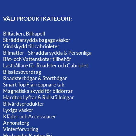
VÄLJ PRODUKTKATEGORI:
Biltäcken, Bilkapell
Skräddarsydda bagageväskor
Vindskydd till cabrioleter
Bilmattor - Skräddarsydda & Personliga
Båt- och Vattenskoter tillbehör
Lasthållare för Roadster och Cabriolet
Bilsätesöverdrag
Roadsterbågar & Störtbågar
Smart Top Fjärröppnare tak
Magnetiska skydd för bildörrar
Hardtop Lyftar & Rullställningar
Bilvårdsprodukter
Lyxiga väskor
Kläder och Accessoarer
Annonstorg
Vinterförvaring
Husbandet Kapten Fri