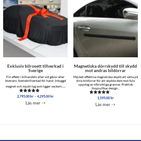
Exklusiv bilrosett tillverkad i
Magnetiska dörrskydd till skydd
Sverige
mot andras bildörrar
Fin effekt i bilhandeln eller vid gåvor eller
Mycket effektiva magnetiska skydd att sätta på
leverans. Svensktillverkad för hand. Inbyggd
dina bildörrar för att skydda dem mot fula
…
uppslag av oförsiktiga grannar. Praktisk
magnet och mjukt tyg som ligger vackert
ihoprullbar design...
Prisintervall:
–
2,795.00
kr
4,295.00
kr
Betygsatt
1,595.00
kr
Betygsatt
2,795.00 kr
4.86
4.96
Läs mer ->
Läs mer ->
av 5
till
av 5
4,295.00 kr