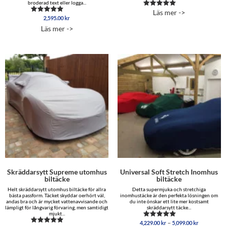
broderad text eller logga...
Läs mer ->
Betygsatt
2,595.00
kr
Betygsatt
5.00
5.00
av 5
Läs mer ->
av 5
Skräddarsytt Supreme utomhus
Universal Soft Stretch Inomhus
biltäcke
biltäcke
Helt skräddarsytt utomhus biltäcke för allra
Detta supermjuka och stretchiga
bästa passform. Täcket skyddar oerhört väl,
inomhustäcke är den perfekta lösningen om
andas bra och är mycket vattenavvisande och
du inte önskar ett lite mer kostsamt
lämpligt för långvarig förvaring, men samtidigt
skräddarsytt täcke...
mjukt...
Prisinterva
–
4,229.00
kr
5,099.00
kr
Betygsatt