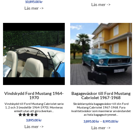
10,895.00
kr
4,229.00 
Betygsatt
4.96
Läs mer ->
5.00
av 5
till
Läs mer ->
av 5
5,099.00 
Vindskydd Ford Mustang 1964-
Bagageväskor till Ford Mustang
1970
Cabriolet 1967-1968
Vindskydd till Ford Mustang Cabriolet serie
Skräddarsydda bagageväskor till din Ford
1, 2 och 3 (modellår 1964-1970). Monteras
Mustang Cabriolet 1967-1968. Fyra
enkelt utan att göra åverkan...
kvalitetsväskor som maximerar användandet
av hela bagageutrymmet...
3,895.00
kr
Betygsatt
Prisinterva
–
3,895.00
kr
8,995.00
kr
5.00
3,895.00 
Läs mer ->
Läs mer ->
av 5
till
8,995.00 