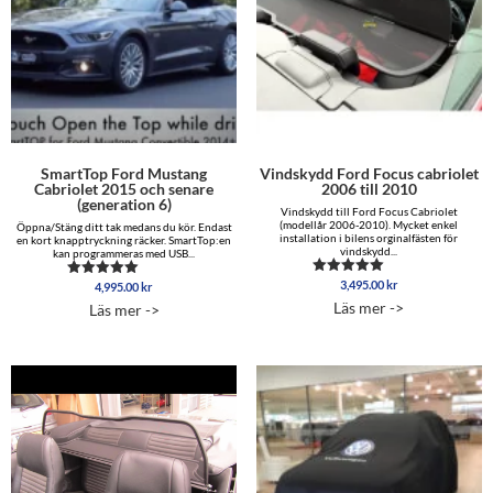
SmartTop Ford Mustang
Vindskydd Ford Focus cabriolet
Cabriolet 2015 och senare
2006 till 2010
(generation 6)
Vindskydd till Ford Focus Cabriolet
(modellår 2006-2010). Mycket enkel
Öppna/Stäng ditt tak medans du kör. Endast
installation i bilens orginalfästen för
en kort knapptryckning räcker. SmartTop:en
vindskydd...
kan programmeras med USB...
3,495.00
kr
Betygsatt
4,995.00
kr
Betygsatt
5.00
5.00
Läs mer ->
Läs mer ->
av 5
av 5