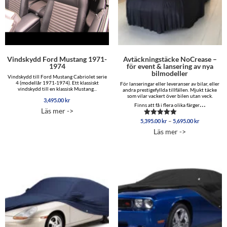
Vindskydd Ford Mustang 1971-
Avtäckningstäcke NoCrease –
1974
för event & lansering av nya
bilmodeller
Vindskydd till Ford Mustang Cabriolet serie
4 (modellår 1971-1974). Ett klassiskt
För lanseringar eller leveranser av bilar, eller
vindskydd till en klassisk Mustang...
andra prestigefyllda tillfällen. Mjukt täcke
som vilar vackert över bilen utan veck.
3,495.00
kr
…
Finns att få i flera olika färger
Läs mer ->
Prisinterva
–
5,395.00
kr
5,695.00
kr
Betygsatt
5,395.00 
5.00
Läs mer ->
av 5
till
5,695.00 