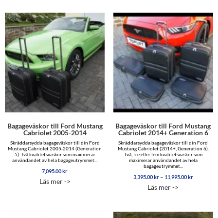
Bagageväskor till Ford Mustang
Bagageväskor till Ford Mustang
Cabriolet 2005-2014
Cabriolet 2014+ Generation 6
Skräddarsydda bagageväskor till din Ford
Skräddarsydda bagageväskor till din Ford
Mustang Cabriolet 2005-2014 (Generation
Mustang Cabriolet (2014+, Generation 6).
5). Två kvalitetsväskor som maximerar
Två, tre eller fem kvalitetsväskor som
användandet av hela bagageutrymmet...
maximerar användandet av hela
bagageutrymmet...
7,095.00
kr
Prisinterva
–
3,395.00
kr
11,995.00
kr
Läs mer ->
3,395.00 
Läs mer ->
till
11,995.00