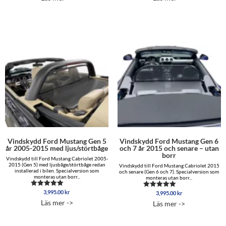
Vindskydd Ford Mustang Gen 5
Vindskydd Ford Mustang Gen 6
år 2005-2015 med ljus/störtbåge
och 7 år 2015 och senare – utan
borr
Vindskydd till Ford Mustang Cabriolet 2005-
2015 (Gen 5) med ljusbåge/störtbåge redan
Vindskydd till Ford Mustang Cabriolet 2015
installerad i bilen. Specialversion som
och senare (Gen 6 och 7). Specialversion som
monteras utan borr...
monteras utan borr...
3,995.00
kr
Betygsatt
3,995.00
kr
Betygsatt
5.00
4.50
Läs mer ->
Läs mer ->
av 5
av 5