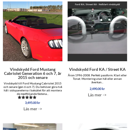
Vindskydd Ford Mustang
Vindskydd Ford KA / Street KA
Cabriolet Generation 6 och 7, år
Årsm 1996-2008. Perfekt passform. Klart eller
2015 och senare
Tonat. Montering utan hål eller annan
åverkan...
Vindskydd till Ford Mustang Cabriolet 2015
och senare (gen 6 och 7). Du behöver göra två
2,490.00
kr
hål i sidopanelerna i baksätet för att montera
de medföljande fästena...
Läs mer ->
3,495.00
kr
Betygsatt
5.00
Läs mer ->
av 5