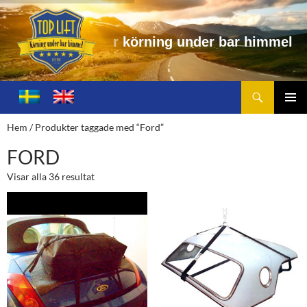
r
b
a
r
h
i
m
m
e
l
Sök
Toplift.se – för körning under bar himmel
HOPPA
TILL
PRIMÄ
Hem
/ Produkter taggade med “Ford”
INNEHÅLL
MENY
FORD
Visar alla 36 resultat