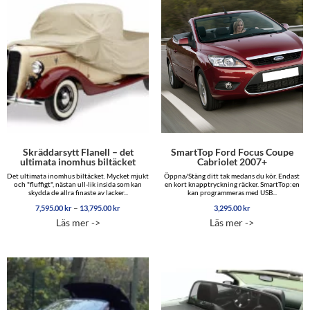
Skräddarsytt Flanell – det
SmartTop Ford Focus Coupe
ultimata inomhus biltäcket
Cabriolet 2007+
Det ultimata inomhus biltäcket. Mycket mjukt
Öppna/Stäng ditt tak medans du kör. Endast
och "fluffigt", nästan ull-lik insida som kan
en kort knapptryckning räcker. SmartTop:en
skydda de allra finaste av lacker...
kan programmeras med USB...
Prisintervall:
–
7,595.00
kr
13,795.00
kr
3,295.00
kr
7,595.00 kr
Läs mer ->
Läs mer ->
till
13,795.00 kr