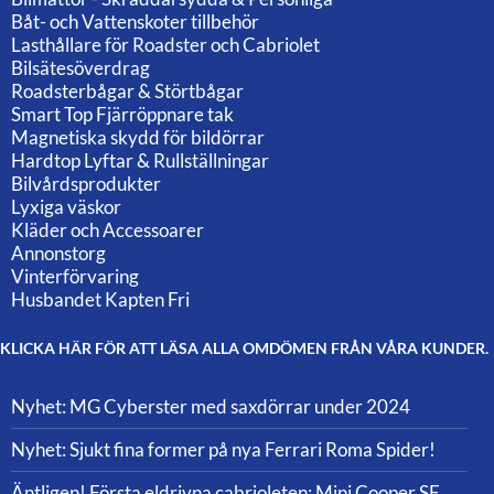
Båt- och Vattenskoter tillbehör
Lasthållare för Roadster och Cabriolet
Bilsätesöverdrag
Roadsterbågar & Störtbågar
Smart Top Fjärröppnare tak
Magnetiska skydd för bildörrar
Hardtop Lyftar & Rullställningar
Bilvårdsprodukter
Lyxiga väskor
Kläder och Accessoarer
Annonstorg
Vinterförvaring
Husbandet Kapten Fri
KLICKA HÄR FÖR ATT LÄSA ALLA OMDÖMEN FRÅN VÅRA KUNDER.
Nyhet: MG Cyberster med saxdörrar under 2024
Nyhet: Sjukt fina former på nya Ferrari Roma Spider!
Äntligen! Första eldrivna cabrioleten: Mini Cooper SE