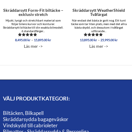
Skräddarsytt Form-Fit biltäcke –
Skräddarsytt WeatherShield
exklusiv stretch
Tvåfärgat
Mjukt, lyxigt och stretchbart material som
När endast det bästa är gott nog. Ett tunt
följer bilens kurvor och konturer.
täcke som tar liten plats, men med det allra
Skräddarsytt biltäcke till din exakta bilmodell.
bästa skydd, och dessutom i tvåfärgat
6 standardfärger...
utförande...
Prisintervall:
Prisinterv
–
–
8,495.00
kr
15,895.00
kr
13,895.00
kr
25,995.00
kr
Betygsatt
Betygsatt
8,495.00 kr
13,895.0
5.00
5.00
Läs mer ->
Läs mer ->
av 5
av 5
till
till
15,895.00 kr
25,995.0
VÄLJ PRODUKTKATEGORI:
Biltäcken, Bilkapell
Skräddarsydda bagageväskor
Vindskydd till cabrioleter
Bilmattor - Skräddarsydda & Personliga