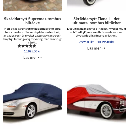
Skräddarsytt Supreme utomhus
Skräddarsytt Flanell – det
biltäcke
ultimata inomhus biltäcket
Helt skräddarsytt utomhus biltäcke för allra
Det ultimata inomhus biltäcket. Mycket mjukt
bästa passform. Täcket skyddar oerhört väl,
och "fluffigt", nästan ull-lik insida som kan
andas bra och är mycket vattenavvisande och
skydda de allra finaste av lacker...
lämpligt för långvarig förvaring, men samtidigt
Prisinterva
–
7,595.00
kr
13,795.00
kr
mjukt...
7,595.00 
Läs mer ->
till
10,895.00
kr
Betygsatt
13,795.00
5.00
Läs mer ->
av 5