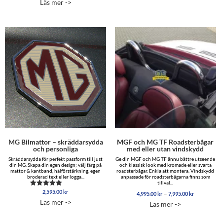
Läs mer ->
av 5
till
5,099.00 kr
MG Bilmattor – skräddarsydda
MGF och MG TF Roadsterbågar
och personliga
med eller utan vindskydd
Skräddarsydda för perfekt passform till just
Ge din MGF och MG TF ännu bättre utseende
din MG. Skapa din egen design; välj färg på
och klassisk look med kromade eller svarta
mattor & kantband, hälförstärkning, egen
roadsterbågar. Enkla att montera. Vindskydd
broderad text eller logga...
anpassade för roadsterbågarna finns som
tillval...
2,595.00
kr
Betygsatt
Prisinterva
–
4,995.00
kr
7,995.00
kr
5.00
4,995.00 
Läs mer ->
Läs mer ->
av 5
till
7,995.00 