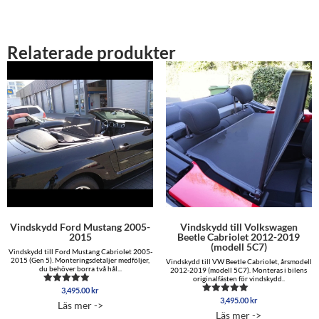
Relaterade produkter
Vindskydd Ford Mustang 2005-
Vindskydd till Volkswagen
2015
Beetle Cabriolet 2012-2019
(modell 5C7)
Vindskydd till Ford Mustang Cabriolet 2005-
2015 (Gen 5). Monteringsdetaljer medföljer,
Vindskydd till VW Beetle Cabriolet, årsmodell
du behöver borra två hål...
2012-2019 (modell 5C7). Monteras i bilens
originalfästen för vindskydd..
3,495.00
kr
Betygsatt
4.96
3,495.00
kr
Betygsatt
Läs mer ->
av 5
5.00
Läs mer ->
av 5