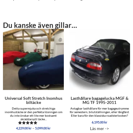
Du kanske även gillar…
Universal Soft Stretch Inomhus
Lasthållare bagagelucka MGF &
biltäcke
MG TF 1995-2011
Detta supermjuka och stretchiga
Avtagbar lasthållare för mer bagageutrymme
inomhustäcke är den perfekta lösningen om
för semestern, bilutställningen, eller långfärd.
du inte önskar ett lite mer kostsamt
Eller bara för den klassiska roadsterlooken?
skräddarsytt täcke...
6,195.00
kr
Prisintervall:
–
Läs mer ->
4,229.00
kr
5,099.00
kr
Betygsatt
4,229.00 kr
4.96