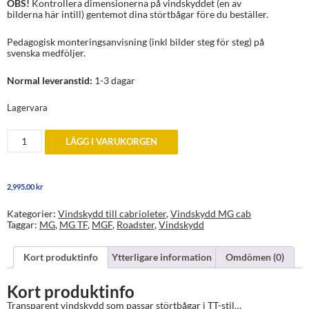
OBS!
Kontrollera dimensionerna på vindskyddet (en av
bilderna här intill) gentemot dina störtbågar före du beställer.
Pedagogisk monteringsanvisning (inkl bilder steg för steg) på
svenska medföljer.
Normal leveranstid:
1-3 dagar
Lagervara
Vindskydd
LÄGG I VARUKORGEN
TT-
stil
till
MG/MGF/MGTF
2,995.00
kr
1995+
mängd
Kategorier:
Vindskydd till cabrioleter
,
Vindskydd MG cab
Taggar:
MG
,
MG TF
,
MGF
,
Roadster
,
Vindskydd
Kort produktinfo
Ytterligare information
Omdömen (0)
Kort produktinfo
Transparent vindskydd som passar störtbågar i TT-stil…