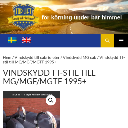
ö
r
k
ö
r
n
i
n
g
u
n
d
e
r
b
a
r
h
i
m
m
e
l
Sök
Toplift.se – för körning under bar himmel
HOPPA
TILL
PRIMÄ
INNEHÅLL
MENY
Hem
/
Vindskydd till cabrioleter
/
Vindskydd MG cab
/ Vindskydd TT-
stil till MG/MGF/MGTF 1995+
VINDSKYDD TT-STIL TILL
MG/MGF/MGTF 1995+