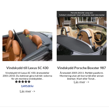
Vindskydd till Lexus SC 430
Vindskydd Porsche Boxster 987
Vindskydd till Lexus SC 430, årsmodeller
Årsmodell 2005-2011. Perfekt passform.
2001-2010. Du behöver göra två hål i sidorna
Montering utan att borra hål eller annan
för att montera vindskyddet...
åverkan. Klart eller Tonat...
Läs mer ->
3,495.00
kr
Betygsatt
5.00
Läs mer ->
av 5