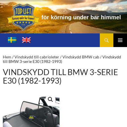
f
ö
r
k
ö
r
n
i
n
g
u
n
d
e
r
b
a
r
h
i
m
m
e
l
Sök
Toplift.se – för körning under bar himmel
HOPPA
TILL
PRIMÄ
INNEHÅLL
MENY
Hem
/
Vindskydd till cabrioleter
/
Vindskydd BMW cab
/ Vindskydd
till BMW 3-serie E30 (1982-1993)
VINDSKYDD TILL BMW 3-SERIE
E30 (1982-1993)