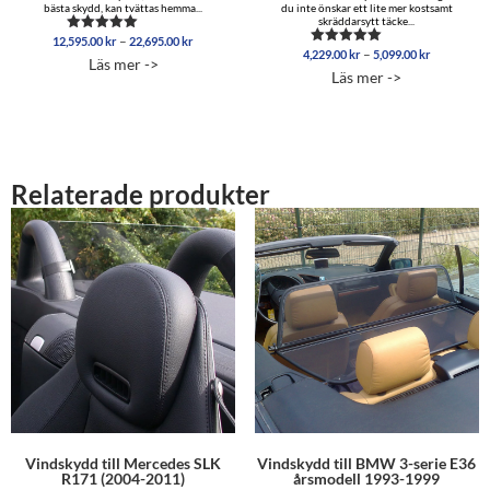
bästa skydd, kan tvättas hemma...
du inte önskar ett lite mer kostsamt
skräddarsytt täcke...
Prisintervall:
–
12,595.00
kr
22,695.00
kr
Betygsatt
Prisinterva
–
12,595.00 kr
4,229.00
kr
5,099.00
kr
5.00
Betygsatt
Läs mer ->
4,229.00 
av 5
4.96
till
Läs mer ->
av 5
till
22,695.00 kr
5,099.00 
Relaterade produkter
Vindskydd till Mercedes SLK
Vindskydd till BMW 3-serie E36
R171 (2004-2011)
årsmodell 1993-1999