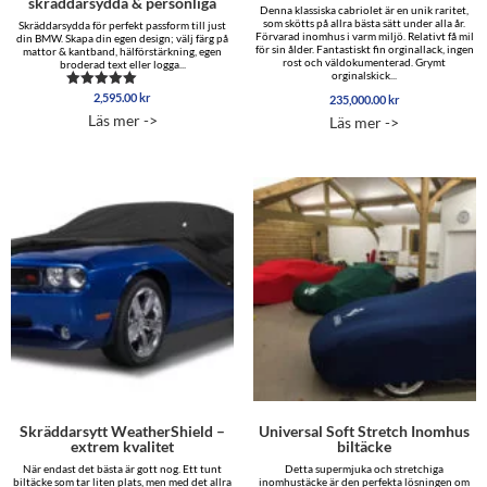
skräddarsydda & personliga
Denna klassiska cabriolet är en unik raritet,
som skötts på allra bästa sätt under alla år.
Skräddarsydda för perfekt passform till just
Förvarad inomhus i varm miljö. Relativt få mil
din BMW. Skapa din egen design; välj färg på
för sin ålder. Fantastiskt fin orginallack, ingen
mattor & kantband, hälförstärkning, egen
rost och väldokumenterad. Grymt
broderad text eller logga...
orginalskick...
2,595.00
kr
Betygsatt
235,000.00
kr
5.00
Läs mer ->
Läs mer ->
av 5
Skräddarsytt WeatherShield –
Universal Soft Stretch Inomhus
extrem kvalitet
biltäcke
När endast det bästa är gott nog. Ett tunt
Detta supermjuka och stretchiga
biltäcke som tar liten plats, men med det allra
inomhustäcke är den perfekta lösningen om