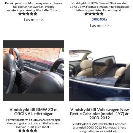
Perfekt passform. Montering utan att borra
Vindskydd till BMW 3-serie E36 årsmodell
hål eller annan åverkan. Svensk
1993-1999. Fjädrade infästningar som passar
monteringsanvisning. Klart eller Tonat...
bilens orginalfästen för vindskydd...
Läs mer ->
3,885.00
kr
Betygsatt
Betygsatt
4.87
5.00
Läs mer ->
av 5
av 5
Vindskydd till BMW Z3 m
Vindskydd till Volkswagen New
ORGINAL störtbågar
Beetle Cabriolet (modell 1Y7) år
2003-2012
Perfekt passform på ORGINAL störtbågar.
Montering utan att borra hål eller annan
Vindskydd till VW New Beetle Cabriolet,
åverkan. Klart eller Tonat...
årsmodell 2003-2012. Monteras i bilens
originalfästen för vindskydd..