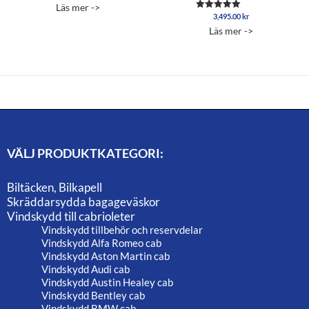
Läs mer ->
Betygsatt
5.00
3,495.00
kr
Betygsatt
av 5
5.00
Läs mer ->
av 5
VÄLJ PRODUKTKATEGORI:
Biltäcken, Bilkapell
Skräddarsydda bagageväskor
Vindskydd till cabrioleter
Vindskydd tillbehör och reservdelar
Vindskydd Alfa Romeo cab
Vindskydd Aston Martin cab
Vindskydd Audi cab
Vindskydd Austin Healey cab
Vindskydd Bentley cab
Vindskydd BMW cab