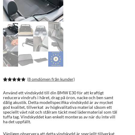
(
8
omdömen från kunder)
Betygsatt
16
5.00
av 5
Använd ett vindskydd till din BMW E30 för att kraftigt
baserat på
reducera vindrufs i håret, drag på öron, nacke och ben samt
kundrecens
dålig akustik. Detta modellspecifika vindskydd är av mycket
ioner
god kvalitet, tillverkat av högkvalitativa material såsom ett
speciellt vävt nät och stålram täckt med lädermaterial som tål
tuffa tag. Vindskyddet kan enkelt monteras av när du inte vill
ha det uppfällt.
Vänligen observera att detta vindskydd är speciellt tillverkat