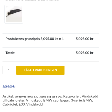
Produktens grundpris
5,095.00
kr x 1
5,095.00
kr
Totalt
5,095.00
kr
Vindskydd
LÄGG I VARUKORGEN
till
BMW
3-
serie
5,095.00
kr
E30
(1982-
1993)
Artikel:
Kategorier:
Vindskydd
vindskydd_bmw_e30_3serie_org_scb3_001
mängd
till cabrioleter
,
Vindskydd BMW cab
Taggar:
3-serie
,
BMW
,
Cabriolet
,
E30
,
Vindskydd