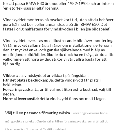
för att passa BMW E30 årsmodeller 1982-1993, och är inte en
”en-storlek-passar-alla” lösning.
Vindskyddet monteras på mycket kort tid, utan att du behöver
göra hål med borr, eller annan skada på din BMW E30. Det
fästes i originalfästena för vindskydden i bilen (se bildspelet).
Vindskyddet levereras med illustrerande bild över montering.
Vi får mycket sällan några frågor om installationen, eftersom
den är mycket enkel och ganska självtalande med hjälp av
medföljande bild/bilder. Skulle du dock ha en fråga, är du alltid
välkommen att höra av dig, så gör vi vårt allra bästa för att
hjälpa dig.
Vikbart:
Ja, vindskyddet är vikbart på långsidan.
Får det plats i bakluckan:
Ja, detta vindskydd får plats i
bakluckan.
Förvaringsväska:
Ja, är tillval mot liten extra kostnad, välj till
nedan.
Normal leveranstid:
detta vindskydd finns normalt i lager.
Välj till en passande förvaringsväska
Förvaringsväskorna finns i
många olika storlekar. Om du väljer till en förvaringsväska, ser vi till att du
får en som är väl anpassad för ditt vindskydd.