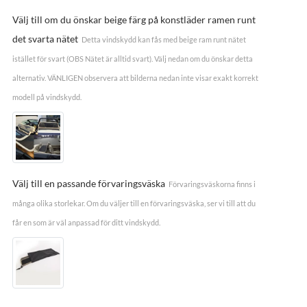
Välj till om du önskar beige färg på konstläder ramen runt
det svarta nätet
Detta vindskydd kan fås med beige ram runt nätet
istället för svart (OBS Nätet är alltid svart). Välj nedan om du önskar detta
alternativ. VÄNLIGEN observera att bilderna nedan inte visar exakt korrekt
modell på vindskydd.
Välj till en passande förvaringsväska
Förvaringsväskorna finns i
många olika storlekar. Om du väljer till en förvaringsväska, ser vi till att du
får en som är väl anpassad för ditt vindskydd.