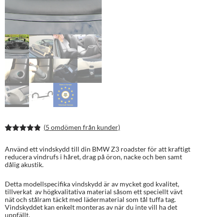
(
5
omdömen från kunder)
Betygsatt
10
4.80
av 5
Använd ett vindskydd till din BMW Z3 roadster för att kraftigt
baserat på
reducera vindrufs i håret, drag på öron, nacke och ben samt
kundrecen
dålig akustik.
sioner
Detta modellspecifika vindskydd är av mycket god kvalitet,
tillverkat av högkvalitativa material såsom ett speciellt vävt
nät och stålram täckt med lädermaterial som tål tuffa tag.
Vindskyddet kan enkelt monteras av när du inte vill ha det
uppfällt.