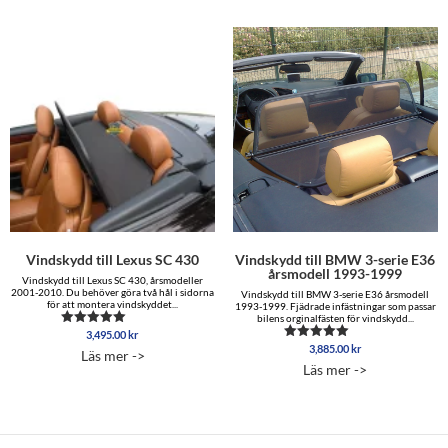
Vindskydd till Lexus SC 430
Vindskydd till BMW 3-serie E36
årsmodell 1993-1999
Vindskydd till Lexus SC 430, årsmodeller
2001-2010. Du behöver göra två hål i sidorna
Vindskydd till BMW 3-serie E36 årsmodell
för att montera vindskyddet...
1993-1999. Fjädrade infästningar som passar
bilens orginalfästen för vindskydd...
3,495.00
kr
Betygsatt
5.00
3,885.00
kr
Betygsatt
Läs mer ->
av 5
5.00
Läs mer ->
av 5