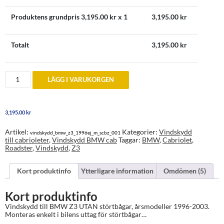
Produktens grundpris
3,195.00
kr x 1
3,195.00
kr
Totalt
3,195.00
kr
Vindskydd
LÄGG I VARUKORGEN
till
BMW
Z3
UTAN
3,195.00
kr
störtbågar
mängd
Artikel:
Kategorier:
Vindskydd
vindskydd_bmw_z3_1996ej_m_scbz_001
till cabrioleter
,
Vindskydd BMW cab
Taggar:
BMW
,
Cabriolet
,
Roadster
,
Vindskydd
,
Z3
Kort produktinfo
Ytterligare information
Omdömen (5)
Kort produktinfo
Vindskydd till BMW Z3 UTAN störtbågar, årsmodeller 1996-2003.
Monteras enkelt i bilens uttag för störtbågar…