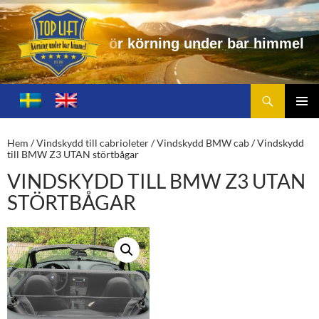
i
n
g
u
n
d
e
r
b
a
r
h
i
m
m
e
l
Sök
Toplift.se – för körning under bar himmel
HOPPA
TILL
PRIMÄ
INNEHÅLL
MENY
Hem
/
Vindskydd till cabrioleter
/
Vindskydd BMW cab
/ Vindskydd
till BMW Z3 UTAN störtbågar
VINDSKYDD TILL BMW Z3 UTAN
STÖRTBÅGAR