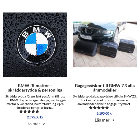
7,995.00 kr
BMW Bilmattor –
Bagageväskor till BMW Z3 alla
skräddarsydda & personliga
årsmodeller
Skräddarsydda för perfekt passform till just
Skräddarsydda bagageväskor till din BMW Z3.
din BMW. Skapa din egen design; välj färg på
Tre kvalitetsväskor som maximerar
mattor & kantband, hälförstärkning, egen
användandet av hela bagageutrymmet...
broderad text eller logga...
6,195.00
kr
Betygsatt
2,595.00
kr
Betygsatt
5.00
Läs mer ->
5.00
av 5
Läs mer ->
av 5