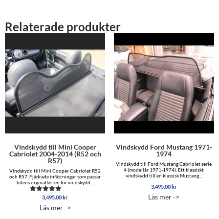
Relaterade produkter
Vindskydd till Mini Cooper
Vindskydd Ford Mustang 1971-
Cabriolet 2004-2014 (R52 och
1974
R57)
Vindskydd till Ford Mustang Cabriolet serie
4 (modellår 1971-1974). Ett klassiskt
Vindskydd till Mini Cooper Cabriolet R52
vindskydd till en klassisk Mustang...
och R57. Fjädrade infästningar som passar
bilens orginalfästen för vindskydd...
3,495.00
kr
Läs mer ->
3,495.00
kr
Betygsatt
5.00
Läs mer ->
av 5