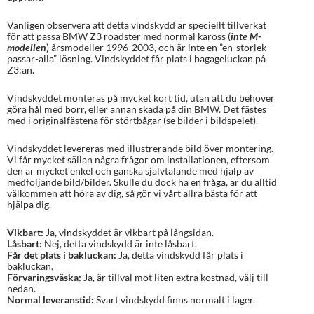
Vänligen observera att detta vindskydd är speciellt tillverkat
för att passa BMW Z3 roadster med normal kaross (
inte M-
modellen
) årsmodeller 1996-2003, och är inte en ”en-storlek-
passar-alla” lösning. Vindskyddet får plats i bagageluckan på
Z3:an.
Vindskyddet monteras på mycket kort tid, utan att du behöver
göra hål med borr, eller annan skada på din BMW. Det fästes
med i originalfästena för störtbågar (se bilder i bildspelet).
Vindskyddet levereras med illustrerande bild över montering.
Vi får mycket sällan några frågor om installationen, eftersom
den är mycket enkel och ganska självtalande med hjälp av
medföljande bild/bilder. Skulle du dock ha en fråga, är du alltid
välkommen att höra av dig, så gör vi vårt allra bästa för att
hjälpa dig.
Vikbart:
Ja, vindskyddet är vikbart på långsidan.
Låsbart:
Nej, detta vindskydd är inte låsbart.
Får det plats i bakluckan:
Ja, detta vindskydd får plats i
bakluckan.
Förvaringsväska:
Ja, är tillval mot liten extra kostnad, välj till
nedan.
Normal leveranstid:
Svart vindskydd finns normalt i lager.