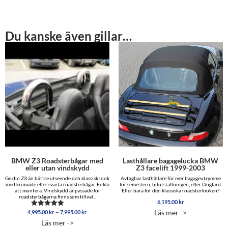
Du kanske även gillar…
BMW Z3 Roadsterbågar med
Lasthållare bagagelucka BMW
eller utan vindskydd
Z3 facelift 1999-2003
Ge din Z3 än bättre utseende och klassisk look
Avtagbar lasthållare för mer bagageutrymme
med kromade eller svarta roadsterbågar. Enkla
för semestern, bilutställningen, eller långfärd.
att montera. Vindskydd anpassade för
Eller bara för den klassiska roadsterlooken?
roadsterbågarna finns som tillval...
6,195.00
kr
Prisintervall:
–
Läs mer ->
4,995.00
kr
7,995.00
kr
Betygsatt
4,995.00 kr
5.00
Läs mer ->
av 5
till