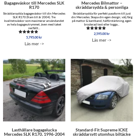
Bagageväskor till Mercedes SLK
Mercedes Bilmattor –
R170
skräddarsydda & personliga
Skräddarsydda bagageväskor till din Mercedes
Skräddarsydda för perfekt passform till just
SLK R170 (fram till år 2004). Tre
din Mercedes. Skapa din egen design; välj färg
kvalitetsväskor som maximerar användandet
på mattor & kantband, hälförstärkning, egen
av hela bagageutrymmet, även med taket
broderad text eller logga...
nerfällt...
2,595.00
kr
Betygsatt
5,795.00
kr
Betygsatt
5.00
Läs mer ->
5.00
av 5
Läs mer ->
av 5
Lasthållare bagagelucka
Standard-Fit Supreme ICKE
Mercedes SLK R170, 1996-2004
skräddarsytt utomhus biltäcke