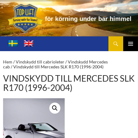
ö
r
n
i
n
g
u
n
d
e
r
b
a
r
h
i
m
m
e
l
Sök
Toplift.se – för körning under bar himmel
HOPPA
TILL
PRIMÄ
INNEHÅLL
MENY
Hem
/
Vindskydd till cabrioleter
/
Vindskydd Mercedes
cab
/ Vindskydd till Mercedes SLK R170 (1996-2004)
VINDSKYDD TILL MERCEDES SLK
R170 (1996-2004)