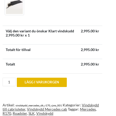
Välj den variant du önskar Klart vindskydd
2,995.00
kr
2,995.00
kr x 1
Totalt för tillval
2,995.00
kr
Totalt
2,995.00
kr
Vindskydd
LÄGG I VARUKORGEN
till
Mercedes
SLK
R170
(1996-
2004)
Artikel:
Kategorier:
Vindskydd
vindskydd_mercedes_slk_r170_rjms_001
mängd
till cabrioleter
,
Vindskydd Mercedes cab
Taggar:
Mercedes
,
R170
,
Roadster
,
SLK
,
Vindskydd