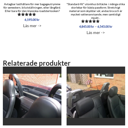
Avtagbar lasthållare för mer bagageutrymme
"Standard-fit" utomhus biltäcke i många olika
för semestern, bilutställningen, eller långfärd.
storlekar för bästa passform. Stretchigt
Eller bara för den klassiska roadsterlooken?
material som skyddar väl, andas bra och är
mycket vattenavvisande, men samtidigt
mjukt...
6,195.00
kr
Betygsatt
5.00
Läs mer ->
Prisinterva
–
4,845.00
kr
6,545.00
kr
av 5
Betygsatt
4,845.00 
5.00
Läs mer ->
av 5
till
6,545.00 
Relaterade produkter