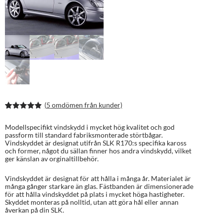
(
5
omdömen från kunder)
Betygsatt
9
4.89
av 5
Modellspecifikt vindskydd i mycket hög kvalitet och god
baserat på
passform till standard fabriksmonterade störtbågar.
kundrecens
Vindskyddet är designat utifrån SLK R170:s specifika kaross
ioner
och former, något du sällan finner hos andra vindskydd, vilket
ger känslan av orginaltillbehör.
Vindskyddet är designat för att hålla i många år. Materialet är
många gånger starkare än glas. Fästbanden är dimensionerade
för att hålla vindskyddet på plats i mycket höga hastigheter.
Skyddet monteras på nolltid, utan att göra hål eller annan
åverkan på din SLK.