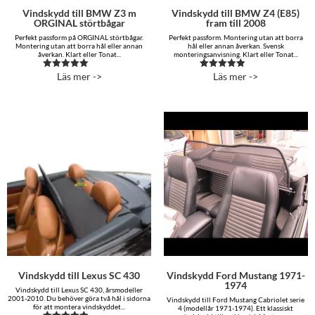
Vindskydd till BMW Z3 m
Vindskydd till BMW Z4 (E85)
ORGINAL störtbågar
fram till 2008
Perfekt passform på ORGINAL störtbågar.
Perfekt passform. Montering utan att borra
Montering utan att borra hål eller annan
hål eller annan åverkan. Svensk
åverkan. Klart eller Tonat...
monteringsanvisning. Klart eller Tonat...
Läs mer ->
Läs mer ->
Betygsatt
Betygsatt
5.00
4.92
av 5
av 5
Vindskydd till Lexus SC 430
Vindskydd Ford Mustang 1971-
1974
Vindskydd till Lexus SC 430, årsmodeller
2001-2010. Du behöver göra två hål i sidorna
Vindskydd till Ford Mustang Cabriolet serie
för att montera vindskyddet...
4 (modellår 1971-1974). Ett klassiskt