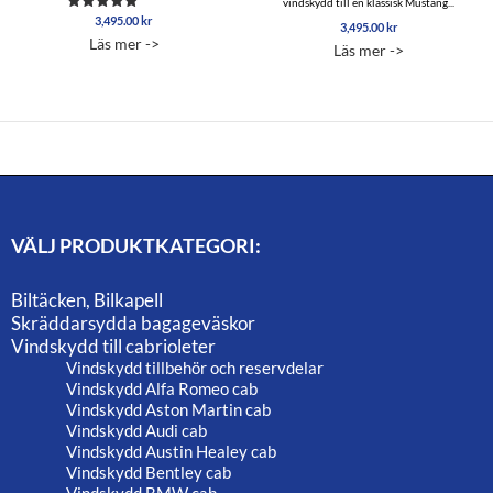
vindskydd till en klassisk Mustang...
3,495.00
kr
Betygsatt
3,495.00
kr
5.00
Läs mer ->
av 5
Läs mer ->
VÄLJ PRODUKTKATEGORI:
Biltäcken, Bilkapell
Skräddarsydda bagageväskor
Vindskydd till cabrioleter
Vindskydd tillbehör och reservdelar
Vindskydd Alfa Romeo cab
Vindskydd Aston Martin cab
Vindskydd Audi cab
Vindskydd Austin Healey cab
Vindskydd Bentley cab