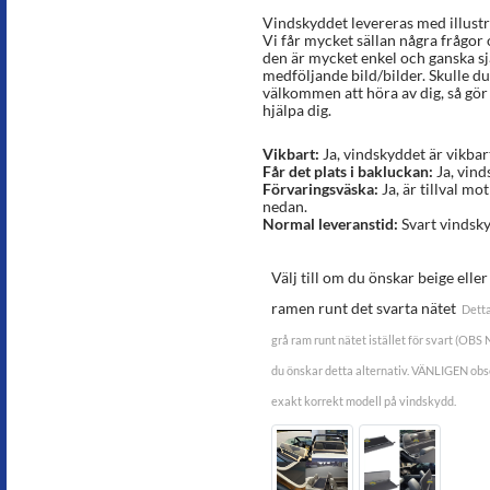
Vindskyddet levereras med illust
Vi får mycket sällan några frågor
den är mycket enkel och ganska sj
medföljande bild/bilder. Skulle du 
välkommen att höra av dig, så gör v
hjälpa dig.
Vikbart:
Ja, vindskyddet är vikbar
Får det plats i bakluckan:
Ja, vind
Förvaringsväska:
Ja, är tillval mot
nedan.
Normal leveranstid:
Svart vindsky
Välj till om du önskar beige elle
ramen runt det svarta nätet
Detta
grå ram runt nätet istället för svart (OBS N
du önskar detta alternativ. VÄNLIGEN obse
exakt korrekt modell på vindskydd.