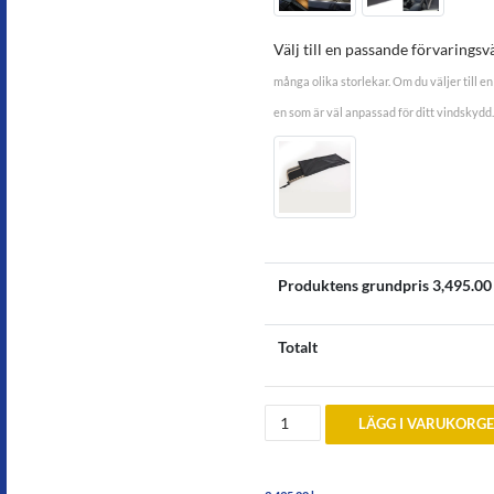
Välj till en passande förvaringsv
många olika storlekar. Om du väljer till en 
en som är väl anpassad för ditt vindskydd.
Produktens grundpris
3,495.00
Totalt
Vindskydd
LÄGG I VARUKORG
Ford
Mustang
2005-
2015