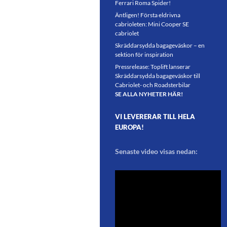
Ferrari Roma Spider!
Äntligen! Första eldrivna
cabrioleten: Mini Cooper SE
cabriolet
Skräddarsydda bagageväskor – en
sektion för inspiration
Pressrelease: Toplift lanserar
Skräddarsydda bagageväskor till
Cabriolet- och Roadsterbilar
SE ALLA NYHETER HÄR!
VI LEVERERAR TILL HELA
EUROPA!
Senaste video visas nedan: