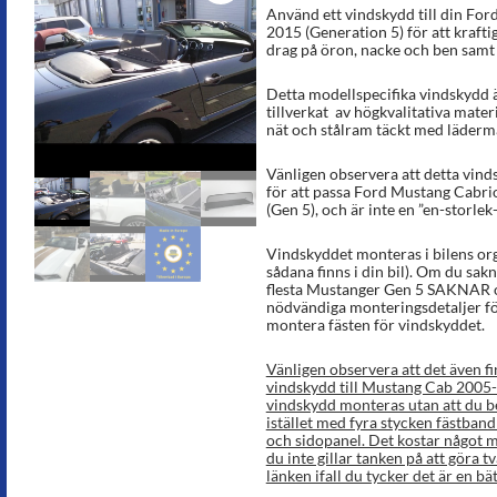
4.96
av 5
Använd ett vindskydd till din Fo
baserat på
2015 (Generation 5) för att krafti
kundrecens
drag på öron, nacke och ben samt 
ioner
Detta modellspecifika vindskydd ä
tillverkat av högkvalitativa materi
nät och stålram täckt med lädermat
Vänligen observera att detta vinds
för att passa Ford Mustang Cabr
(Gen 5), och är inte en ”en-storlek
Vindskyddet monteras i bilens or
sådana finns i din bil). Om du sakn
flesta Mustanger Gen 5 SAKNAR o
nödvändiga monteringsdetaljer för
montera fästen för vindskyddet.
Vänligen observera att det även f
vindskydd till Mustang Cab 2005-
vindskydd monteras utan att du be
istället med fyra stycken fästband 
och sidopanel. Det kostar något m
du inte gillar tanken på att göra t
länken ifall du tycker det är en bät