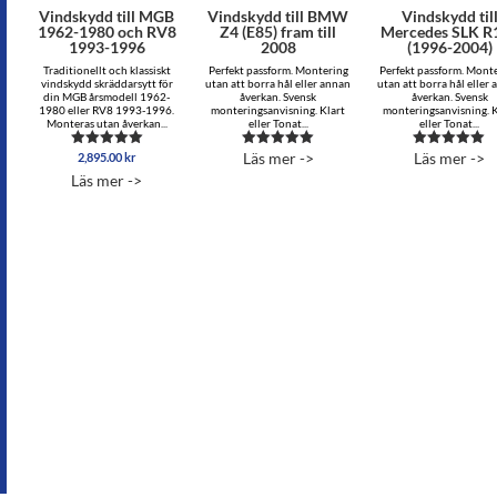
Vindskydd till MGB
Vindskydd till BMW
Vindskydd til
1962-1980 och RV8
Z4 (E85) fram till
Mercedes SLK R
1993-1996
2008
(1996-2004)
Traditionellt och klassiskt
Perfekt passform. Montering
Perfekt passform. Mont
vindskydd skräddarsytt för
utan att borra hål eller annan
utan att borra hål eller
din MGB årsmodell 1962-
åverkan. Svensk
åverkan. Svensk
1980 eller RV8 1993-1996.
monteringsanvisning. Klart
monteringsanvisning. K
Monteras utan åverkan...
eller Tonat...
eller Tonat...
Läs mer ->
Läs mer ->
2,895.00
kr
Betygsatt
Betygsatt
Betygsatt
4.83
4.92
4.89
Läs mer ->
av 5
av 5
av 5