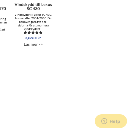
l
Vindskydd till Lexus
170
SC 430
Vindskydd till Lexus SC 430,
årsmodeller 2001-2010. Du
ering
behöver göra två hål i
 annan
sidorna för att montera
vindskyddet...
lart
3,495.00
kr
Betygsatt
5.00
Läs mer ->
av 5