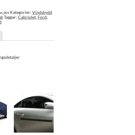
Kategorier:
Vindskydd
cfm_001
ab
Taggar:
Cabriolet
,
Ford
,
d
ngsdetaljer