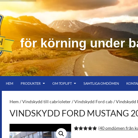
f
ö
r
k
ö
r
n
i
n
g
u
n
d
e
r
b
HOPPA TILL INNEHÅLL
er bar himmel
HEM
PRODUKTER
OM TOPLIFT
SAMTLIGA OMDÖMEN
KONTA
S-
Hem
/
Vindskydd till cabrioleter
/
Vindskydd Ford cab
/ Vindskydd
VINDSKYDD FORD MUSTANG 20
(
40
omdömen från k
Betygsatt
79