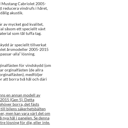
rd Mustang Cabriolet 2005-
gt reducera vindrufs i håret,
dålig akustik.
r av mycket god kvalitet,
al såsom ett speciellt vävt
erial som tål tuffa tag.
kydd är speciellt tillverkat
iolet årsmodeller 2005-2015
-passar-alla” lösning.
ginalfästen för vindskydd (om
ar orginalfästen (de allra
rginalfästen), medföljer
 att borra två hål och däri
inns en annan modell av
2015 (Gen 5). Detta
höver borra, det fästs
till bilens säkerhetsbälten
er, men kan vara värt det om
vå nya hål i panelen. Se denna
tre lösning för dig, eller inte.