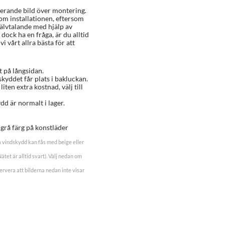
rerande bild över montering.
 om installationen, eftersom
älvtalande med hjälp av
dock ha en fråga, är du alltid
i vårt allra bästa för att
t på långsidan.
skyddet får plats i bakluckan.
 liten extra kostnad, välj till
dd är normalt i lager.
r grå färg på konstläder
 vindskydd kan fås med beige eller
ätet är alltid svart). Välj nedan om
rvera att bilderna nedan inte visar