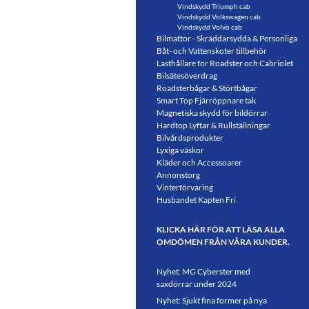
Vindskydd Triumph cab
Vindskydd Volkswagen cab
Vindskydd Volvo cab
Bilmattor - Skräddarsydda & Personliga
Båt- och Vattenskoter tillbehör
Lasthållare för Roadster och Cabriolet
Bilsätesöverdrag
Roadsterbågar & Störtbågar
Smart Top Fjärröppnare tak
Magnetiska skydd för bildörrar
Hardtop Lyftar & Rullställningar
Bilvårdsprodukter
Lyxiga väskor
Kläder och Accessoarer
Annonstorg
Vinterförvaring
Husbandet Kapten Fri
KLICKA HÄR FÖR ATT LÄSA ALLA
OMDÖMEN FRÅN VÅRA KUNDER.
Nyhet: MG Cyberster med
saxdörrar under 2024
Nyhet: Sjukt fina former på nya