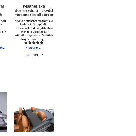
rm-
Magnetiska
dörrskydd till skydd
ch
mot andras bildörrar
hbart
Mycket effektiva magnetiska
lens
skydd att sätta på dina
.
bildörrar för att skydda dem
l din
mot fula uppslag av
oförsiktiga grannar. Praktisk
ihoprullbar design...
Prisintervall:
00
kr
1,595.00
kr
Betygsatt
8,495.00 kr
4.96
Läs mer ->
av 5
till
15,895.00 kr