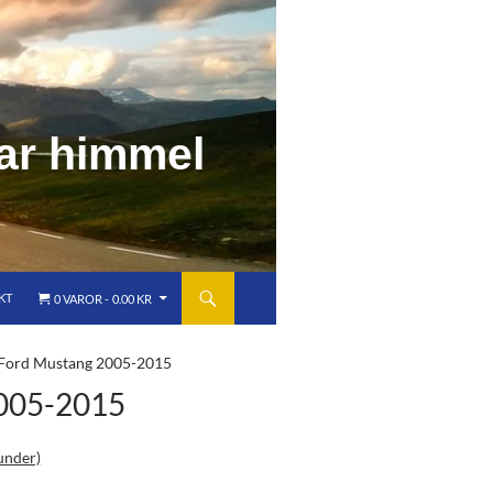
a
r
h
i
m
m
e
l
KT
0 VAROR
0.00 KR
 Ford Mustang 2005-2015
05-2015
under)