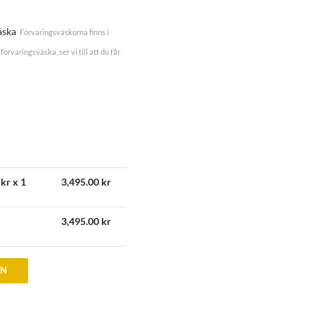
äska
Förvaringsväskorna finns i
förvaringsväska, ser vi till att du får
kr x 1
3,495.00
kr
3,495.00
kr
EN