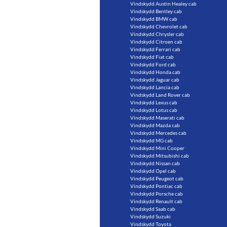
Vindskydd Austin Healey cab
Vindskydd Bentley cab
Vindskydd BMW cab
Vindskydd Chevrolet cab
Vindskydd Chrysler cab
Vindskydd Citroen cab
Vindskydd Ferrari cab
Vindskydd Fiat cab
Vindskydd Ford cab
Vindskydd Honda cab
Vindskydd Jaguar cab
Vindskydd Lancia cab
Vindskydd Land Rover cab
Vindskydd Lexus cab
Vindskydd Lotus cab
Vindskydd Maserati cab
Vindskydd Mazda cab
Vindskydd Mercedes cab
Vindskydd MG cab
Vindskydd Mini Cooper
Vindskydd Mitsubishi cab
Vindskydd Nissan cab
Vindskydd Opel cab
Vindskydd Peugeot cab
Vindskydd Pontiac cab
Vindskydd Porsche cab
Vindskydd Renault cab
Vindskydd Saab cab
Vindskydd Suzuki
Vindskydd Toyota