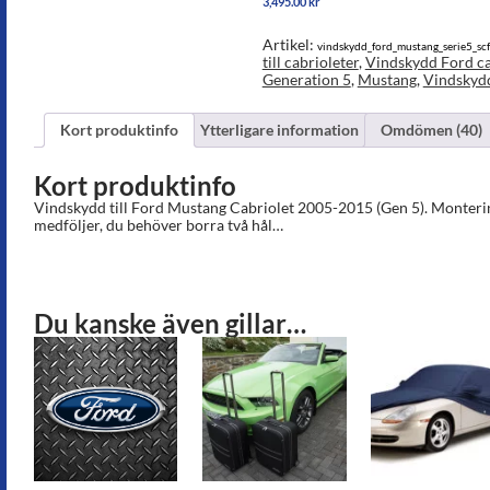
3,495.00
kr
mängd
Artikel:
vindskydd_ford_mustang_serie5_s
till cabrioleter
,
Vindskydd Ford c
Generation 5
,
Mustang
,
Vindskyd
Kort produktinfo
Ytterligare information
Omdömen (40)
Kort produktinfo
Vindskydd till Ford Mustang Cabriolet 2005-2015 (Gen 5). Monteri
medföljer, du behöver borra två hål…
Du kanske även gillar…