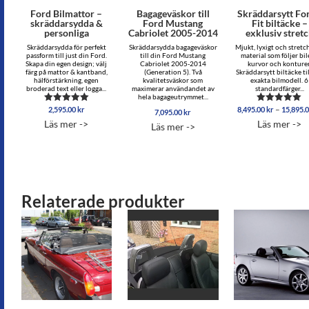
Ford Bilmattor –
Bagageväskor till
Skräddarsytt Fo
skräddarsydda &
Ford Mustang
Fit biltäcke –
personliga
Cabriolet 2005-2014
exklusiv stret
Skräddarsydda för perfekt
Skräddarsydda bagageväskor
Mjukt, lyxigt och stretc
passform till just din Ford.
till din Ford Mustang
material som följer bi
Skapa din egen design; välj
Cabriolet 2005-2014
kurvor och konturer
färg på mattor & kantband,
(Generation 5). Två
Skräddarsytt biltäcke til
hälförstärkning, egen
kvalitetsväskor som
exakta bilmodell. 6
broderad text eller logga...
maximerar användandet av
standardfärger...
hela bagageutrymmet...
–
2,595.00
kr
8,495.00
kr
15,895.
Betygsatt
Betygsatt
7,095.00
kr
5.00
5.00
Läs mer ->
Läs mer ->
Läs mer ->
av 5
av 5
Relaterade produkter