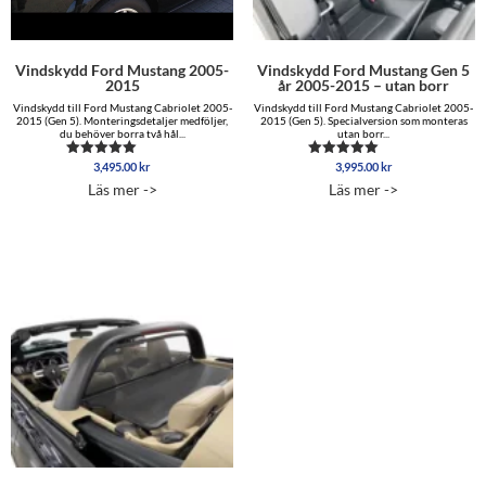
Vindskydd Ford Mustang 2005-
Vindskydd Ford Mustang Gen 5
2015
år 2005-2015 – utan borr
Vindskydd till Ford Mustang Cabriolet 2005-
Vindskydd till Ford Mustang Cabriolet 2005-
2015 (Gen 5). Monteringsdetaljer medföljer,
2015 (Gen 5). Specialversion som monteras
du behöver borra två hål...
utan borr...
3,495.00
kr
3,995.00
kr
Betygsatt
Betygsatt
4.96
5.00
Läs mer ->
Läs mer ->
av 5
av 5