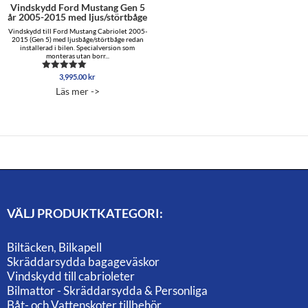
Vindskydd Ford Mustang Gen 5
år 2005-2015 med ljus/störtbåge
Vindskydd till Ford Mustang Cabriolet 2005-
2015 (Gen 5) med ljusbåge/störtbåge redan
installerad i bilen. Specialversion som
monteras utan borr...
3,995.00
kr
Betygsatt
5.00
Läs mer ->
av 5
VÄLJ PRODUKTKATEGORI:
Biltäcken, Bilkapell
Skräddarsydda bagageväskor
Vindskydd till cabrioleter
Bilmattor - Skräddarsydda & Personliga
Båt- och Vattenskoter tillbehör