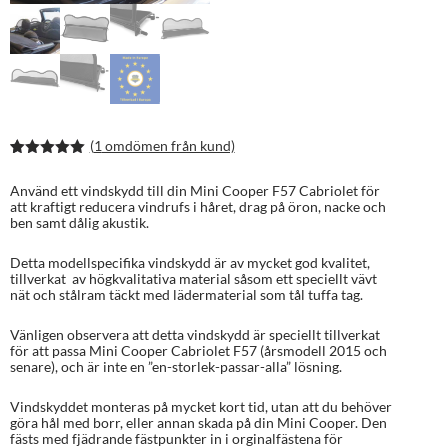
(
1
omdömen från kund)
Betygsatt
2
5.00
av 5
Använd ett vindskydd till din Mini Cooper F57 Cabriolet för
baserat på
att kraftigt reducera vindrufs i håret, drag på öron, nacke och
kundrecens
ben samt dålig akustik.
ioner
Detta modellspecifika vindskydd är av mycket god kvalitet,
tillverkat av högkvalitativa material såsom ett speciellt vävt
nät och stålram täckt med lädermaterial som tål tuffa tag.
Vänligen observera att detta vindskydd är speciellt tillverkat
för att passa Mini Cooper Cabriolet F57 (årsmodell 2015 och
senare), och är inte en ”en-storlek-passar-alla” lösning.
Vindskyddet monteras på mycket kort tid, utan att du behöver
göra hål med borr, eller annan skada på din Mini Cooper. Den
fästs med fjädrande fästpunkter in i orginalfästena för