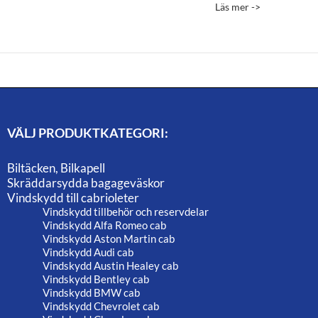
5.00
Läs mer ->
av 5
VÄLJ PRODUKTKATEGORI:
Biltäcken, Bilkapell
Skräddarsydda bagageväskor
Vindskydd till cabrioleter
Vindskydd tillbehör och reservdelar
Vindskydd Alfa Romeo cab
Vindskydd Aston Martin cab
Vindskydd Audi cab
Vindskydd Austin Healey cab
Vindskydd Bentley cab
Vindskydd BMW cab
Vindskydd Chevrolet cab