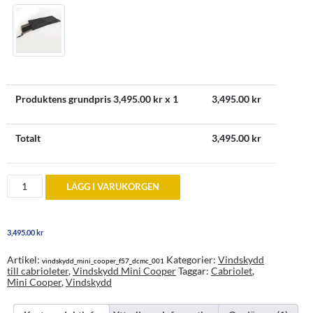
Produktens grundpris
3,495.00
kr x 1
3,495.00
kr
Totalt
3,495.00
kr
Vindskydd
LÄGG I VARUKORGEN
till
Mini
Cooper
Cabriolet
3,495.00
kr
2015
och
senare
Artikel:
Kategorier:
Vindskydd
vindskydd_mini_cooper_f57_dcmc_001
mängd
till cabrioleter
,
Vindskydd Mini Cooper
Taggar:
Cabriolet
,
Mini Cooper
,
Vindskydd