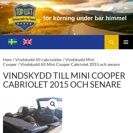
r
n
i
n
g
u
n
d
e
r
b
a
r
h
i
m
m
e
l
Sök
Toplift.se – för körning under bar himmel
HOPPA
TILL
PRIMÄ
INNEHÅLL
MENY
Hem
/
Vindskydd till cabrioleter
/
Vindskydd Mini
Cooper
/ Vindskydd till Mini Cooper Cabriolet 2015 och senare
VINDSKYDD TILL MINI COOPER
CABRIOLET 2015 OCH SENARE