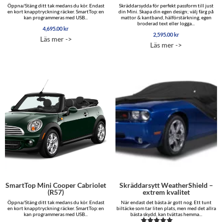
Öppna/Stäng ditt tak medans du kör. Endast
Skräddarsydda för perfekt passform till just
en kort knapptryckning räcker. SmartTop:en
din Mini. Skapa din egen design; välj färg på
kan programmeras med USB...
mattor & kantband, hälförstärkning, egen
broderad text eller logga...
4,695.00
kr
2,595.00
kr
Läs mer ->
Läs mer ->
SmartTop Mini Cooper Cabriolet
Skräddarsytt WeatherShield –
(R57)
extrem kvalitet
Öppna/Stäng ditt tak medans du kör. Endast
När endast det bästa är gott nog. Ett tunt
en kort knapptryckning räcker. SmartTop:en
biltäcke som tar liten plats, men med det allra
kan programmeras med USB...
bästa skydd, kan tvättas hemma...