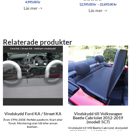
4,995.00
kr
Prisinterv
–
12,595.00
kr
22,695.00
kr
Betygsatt
Läs mer ->
12,595.0
5.00
Läs mer ->
av 5
till
22,695.0
Relaterade produkter
Vindskydd Ford KA / Street KA
Vindskydd till Volkswagen
Beetle Cabriolet 2012-2019
Årsm 1996-2008. Perfekt passform. Klart eller
(modell 5C7)
Tonat. Montering utan hål eller annan
åverkan...
Vindskydd till VW Beetle Cabriolet, årsmodell