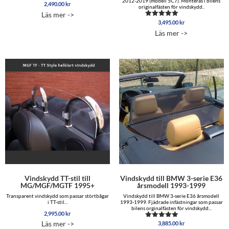
2012-2019 (modell 5C7). Monteras i bilens
2,490.00
kr
originalfästen för vindskydd..
Läs mer ->
3,495.00
kr
Betygsatt
5.00
Läs mer ->
av 5
Vindskydd TT-stil till
Vindskydd till BMW 3-serie E36
MG/MGF/MGTF 1995+
årsmodell 1993-1999
Transparent vindskydd som passar störtbågar
Vindskydd till BMW 3-serie E36 årsmodell
i TT-stil...
1993-1999. Fjädrade infästningar som passar
bilens orginalfästen för vindskydd...
2,995.00
kr
Läs mer ->
3,885.00
kr
Betygsatt