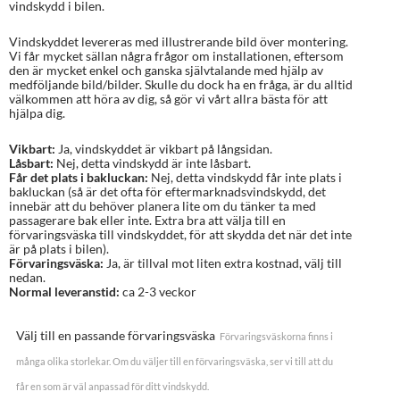
vindskydd i bilen.
Vindskyddet levereras med illustrerande bild över montering.
Vi får mycket sällan några frågor om installationen, eftersom
den är mycket enkel och ganska självtalande med hjälp av
medföljande bild/bilder. Skulle du dock ha en fråga, är du alltid
välkommen att höra av dig, så gör vi vårt allra bästa för att
hjälpa dig.
Vikbart:
Ja, vindskyddet är vikbart på långsidan.
Låsbart:
Nej, detta vindskydd är inte låsbart.
Får det plats i bakluckan:
Nej, detta vindskydd får inte plats i
bakluckan (så är det ofta för eftermarknadsvindskydd, det
innebär att du behöver planera lite om du tänker ta med
passagerare bak eller inte. Extra bra att välja till en
förvaringsväska till vindskyddet, för att skydda det när det inte
är på plats i bilen).
Förvaringsväska:
Ja, är tillval mot liten extra kostnad, välj till
nedan.
Normal leveranstid:
ca 2-3 veckor
Välj till en passande förvaringsväska
Förvaringsväskorna finns i
många olika storlekar. Om du väljer till en förvaringsväska, ser vi till att du
får en som är väl anpassad för ditt vindskydd.