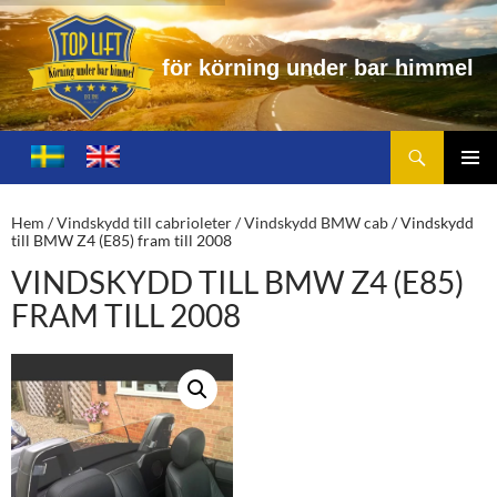
k
ö
r
n
i
n
g
u
n
d
e
r
b
a
r
h
i
m
m
e
l
Sök
Toplift.se – för körning under bar himmel
HOPPA
TILL
PRIMÄ
INNEHÅLL
MENY
Hem
/
Vindskydd till cabrioleter
/
Vindskydd BMW cab
/ Vindskydd
till BMW Z4 (E85) fram till 2008
VINDSKYDD TILL BMW Z4 (E85)
FRAM TILL 2008