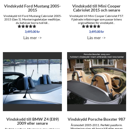
Vindskydd Ford Mustang 2005-
Vindskydd till Mini Cooper
2015
Cabriolet 2015 och senare
Vindskydd till Ford Mustang Cabriolet 2005-
Vindskydd till Mini Cooper Cabriolet F57.
2015 (Gen 5). Monteringsdetaljer medföljer,
Fjädrade infästningar som passar bilens
du behöver borra två hål...
orginalfästen för vindskydd...
3,495.00
kr
3,495.00
kr
Betygsatt
Betygsatt
4.96
5.00
Läs mer ->
Läs mer ->
av 5
av 5
Vindskydd till BMW Z4 (E89)
Vindskydd Porsche Boxster 987
2009 eller senare
Årsmodell 2005-2011. Perfekt passform.
Montering utan att borra hål eller annan