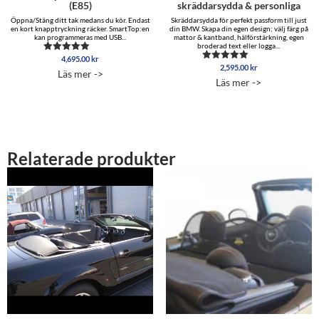
(E85)
skräddarsydda & personliga
Öppna/Stäng ditt tak medans du kör. Endast
Skräddarsydda för perfekt passform till just
en kort knapptryckning räcker. SmartTop:en
din BMW. Skapa din egen design; välj färg på
kan programmeras med USB...
mattor & kantband, hälförstärkning, egen
broderad text eller logga...
4,695.00
kr
Betygsatt
2,595.00
kr
5.00
Betygsatt
Läs mer ->
av 5
5.00
Läs mer ->
av 5
Relaterade produkter