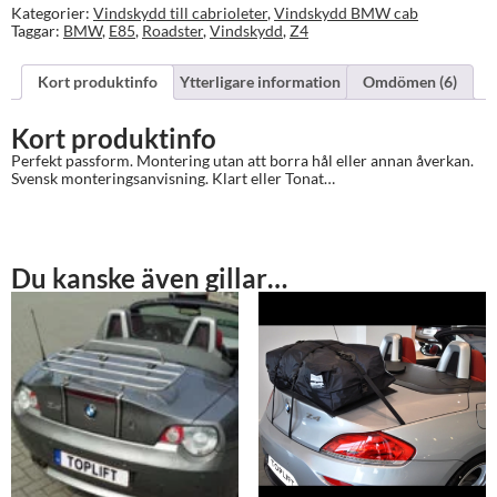
till
Kategorier:
Vindskydd till cabrioleter
,
Vindskydd BMW cab
2008
Taggar:
BMW
,
E85
,
Roadster
,
Vindskydd
,
Z4
mängd
Kort produktinfo
Ytterligare information
Omdömen (6)
Kort produktinfo
Perfekt passform. Montering utan att borra hål eller annan åverkan.
Svensk monteringsanvisning. Klart eller Tonat…
Du kanske även gillar…