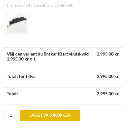
får en som är väl anpassad för ditt vindskydd.
Välj den variant du önskar Klart vindskydd
2,995.00
kr
2,995.00
kr x 1
Totalt för tillval
2,995.00
kr
Totalt
2,995.00
kr
Vindskydd
LÄGG I VARUKORGEN
till
BMW
Z4
(E85)
fram