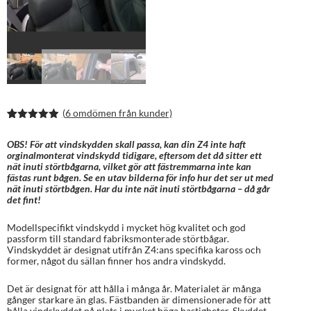
(
6
omdömen från kunder)
Betygsatt
12
4.92
av 5
OBS! För att vindskydden skall passa, kan din Z4 inte haft
baserat på
orginalmonterat vindskydd tidigare, eftersom det då sitter ett
kundrecens
nät inuti störtbågarna, vilket gör att fästremmarna inte kan
ioner
fästas runt bågen. Se en utav bilderna för info hur det ser ut med
nät inuti störtbågen. Har du inte nät inuti störtbågarna – då går
det fint!
Modellspecifikt vindskydd i mycket hög kvalitet och god
passform till standard fabriksmonterade störtbågar.
Vindskyddet är designat utifrån Z4:ans specifika kaross och
former, något du sällan finner hos andra vindskydd.
Det är designat för att hålla i många år. Materialet är många
gånger starkare än glas. Fästbanden är dimensionerade för att
hålla vindskyddet på plats i mycket höga hastigheter. Skyddet