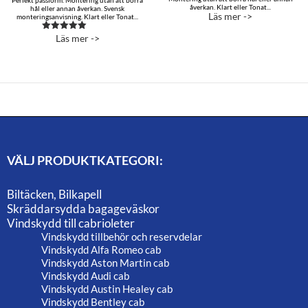
Perfekt passform. Montering utan att borra
åverkan. Klart eller Tonat...
hål eller annan åverkan. Svensk
Läs mer ->
monteringsanvisning. Klart eller Tonat...
Läs mer ->
Betygsatt
5.00
av 5
VÄLJ PRODUKTKATEGORI:
Biltäcken, Bilkapell
Skräddarsydda bagageväskor
Vindskydd till cabrioleter
Vindskydd tillbehör och reservdelar
Vindskydd Alfa Romeo cab
Vindskydd Aston Martin cab
Vindskydd Audi cab
Vindskydd Austin Healey cab
Vindskydd Bentley cab