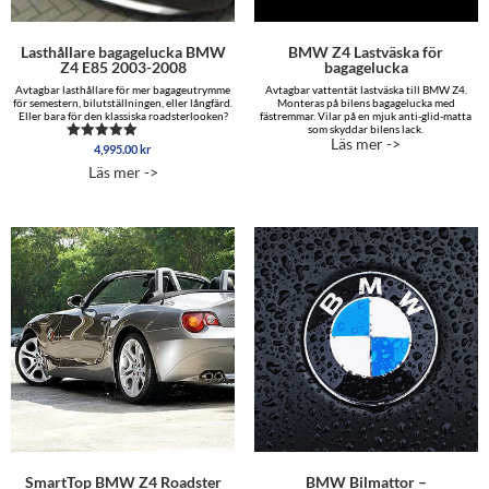
Lasthållare bagagelucka BMW
BMW Z4 Lastväska för
Z4 E85 2003-2008
bagagelucka
Avtagbar lasthållare för mer bagageutrymme
Avtagbar vattentät lastväska till BMW Z4.
för semestern, bilutställningen, eller långfärd.
Monteras på bilens bagagelucka med
Eller bara för den klassiska roadsterlooken?
fästremmar. Vilar på en mjuk anti-glid-matta
som skyddar bilens lack.
Läs mer ->
4,995.00
kr
Betygsatt
5.00
Läs mer ->
av 5
SmartTop BMW Z4 Roadster
BMW Bilmattor –