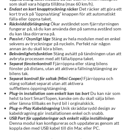
som skall vara högsta tillåtna (max 60 km/h).
Endast en kort knapptryckning räcker
Det räcker att göra ett
kort tryck på ”öppna/stäng” knappen för att automatiskt
fälla eller öppna taket.
Räckviddsförlängning
Ökar avståndet som fjärrstyrningen
fungerar på, så du kan använda den på samma avstånd som
du kan låsa dörrarna på.
Passivt / Osynligt läge
Stäng av hela modulen med en enkel
sekvens av tryckningar på nyckeln. Perfekt när någon
annan än du skall köra bilen.
Bekvämlighetsfunktion
Stäng av/sätt på tändningen utan att
avbryta processen med att fälla/öppna taket.
Separat fönsterkontroll
Fjärröppna eller stäng bilens
fönster på distans, utan att aktivera fällning/stängning av
bilens tak.
Separat kontroll för soltak (Mini Cooper)
Fjärröppna och
stäng soltaket separat utan att aktivera
sufflettens öppning/stängning.
Plug-in installation som enkelt kan tas bort
Du kan när som
helst ta bort SmartTopen, kanske om du skall sälja bilen
eller lämna tillbaks en hyrd bil i orginalskick.
Plug-n-Play Kabeldragning
Unik skräddarsydd design av
kabeldragning gör installationen enkel och snabb.
USB Port för uppdateringar och enkelt välja inställningar
Denna modul kan konfigureras och uppdateras genom att
koppla den med USB kabel till din Mac eller PC.