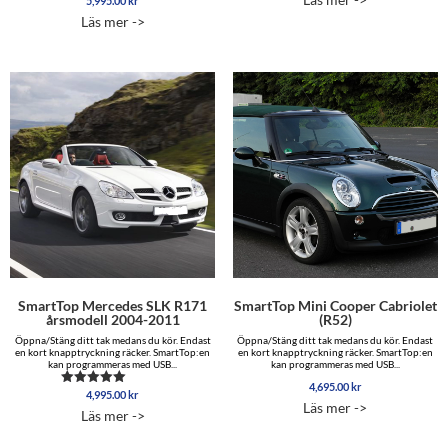
5,995.00
kr
Betygsatt
5.00
Läs mer ->
av 5
SmartTop Mercedes SLK R171
SmartTop Mini Cooper Cabriolet
årsmodell 2004-2011
(R52)
Öppna/Stäng ditt tak medans du kör. Endast
Öppna/Stäng ditt tak medans du kör. Endast
en kort knapptryckning räcker. SmartTop:en
en kort knapptryckning räcker. SmartTop:en
kan programmeras med USB...
kan programmeras med USB...
4,695.00
kr
4,995.00
kr
Betygsatt
Läs mer ->
5.00
Läs mer ->
av 5