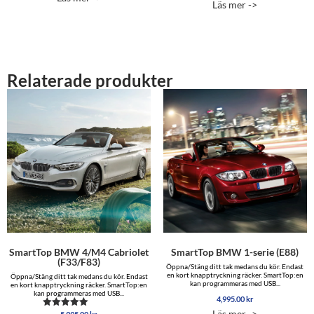
Läs mer ->
av 5
till
6,545.00 
Relaterade produkter
SmartTop BMW 4/M4 Cabriolet
SmartTop BMW 1-serie (E88)
(F33/F83)
Öppna/Stäng ditt tak medans du kör. Endast
en kort knapptryckning räcker. SmartTop:en
Öppna/Stäng ditt tak medans du kör. Endast
kan programmeras med USB...
en kort knapptryckning räcker. SmartTop:en
kan programmeras med USB...
4,995.00
kr
Läs mer ->