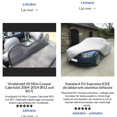
1,919.00
kr
Betygsatt
2,595.00
kr
4.88
Läs mer ->
av 5
Läs mer ->
Vindskydd till Mini Cooper
Standard-Fit Supreme ICKE
Cabriolet 2004-2014 (R52 och
skräddarsytt utomhus biltäcke
R57)
"Standard-fit" utomhus biltäcke i många olika
storlekar för bästa passform. Stretchigt
Vindskydd till Mini Cooper Cabriolet R52
material som skyddar väl, andas bra och är
och R57. Fjädrade infästningar som passar
mycket vattenavvisande, men samtidigt
bilens orginalfästen för vindskydd...
mjukt...
3,495.00
kr
Betygsatt
Prisinterva
–
4,845.00
kr
6,545.00
kr
Betygsatt
5.00
Läs mer ->
4,845.00 
5.00
av 5