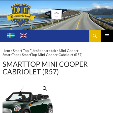
Sök
Toplift.se – för körning under bar himmel
HOPPA
TILL
PRIMÄ
INNEHÅLL
MENY
Hem
/
Smart Top Fjärröppnare tak
/
Mini Cooper
SmartTops
/ SmartTop Mini Cooper Cabriolet (R57)
SMARTTOP MINI COOPER
CABRIOLET (R57)