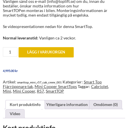
Vänligen sänd oss e-mail (info@toplift.se) om du, innan du
beställer, önskar motta information om hur
SmartTOPen monteras i bilen. Monteringsinformationen är
mycket tydlig, men endast tillgänglig på engelska.
Se videopresentationen nedan för denna SmartTop.
Normal leveranstid:
Vanligen ca 2 veckor.
SmartTop
LÄGG I VARUKORGEN
Mini
Cooper
Cabriolet
(R57)
4,995.00
kr
mängd
Artikel:
Kategorier:
Smart Top
smarttop_mini_r57_cab_cmmr_001
Fjärröppnare tak
,
Mini Cooper SmartTops
Taggar:
Cabriolet
,
Mini
,
Mini Cooper
,
R57
,
SmartTOP
Kort produktinfo
Ytterligare information
Omdömen (0)
Video
Kort produktinfo