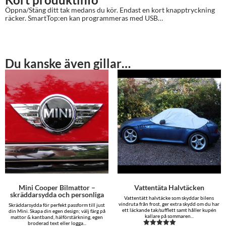
Öppna/Stäng ditt tak medans du kör. Endast en kort knapptryckning
räcker. SmartTop:en kan programmeras med USB…
Du kanske även gillar…
Mini Cooper Bilmattor –
Vattentäta Halvtäcken
skräddarsydda och personliga
Vattentätt halvtäcke som skyddar bilens
vindruta från frost, ger extra skydd om du har
Skräddarsydda för perfekt passform till just
ett läckande tak/sufflett samt håller kupén
din Mini. Skapa din egen design; välj färg på
kallare på sommaren...
mattor & kantband, hälförstärkning, egen
broderad text eller logga...