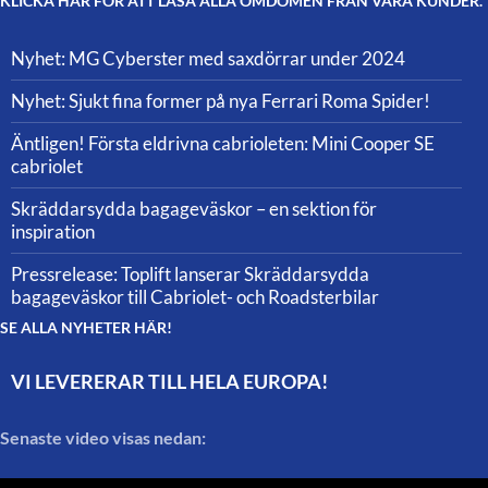
KLICKA HÄR FÖR ATT LÄSA ALLA OMDÖMEN FRÅN VÅRA KUNDER.
Nyhet: MG Cyberster med saxdörrar under 2024
Nyhet: Sjukt fina former på nya Ferrari Roma Spider!
Äntligen! Första eldrivna cabrioleten: Mini Cooper SE
cabriolet
Skräddarsydda bagageväskor – en sektion för
inspiration
Pressrelease: Toplift lanserar Skräddarsydda
bagageväskor till Cabriolet- och Roadsterbilar
SE ALLA NYHETER HÄR!
VI LEVERERAR TILL HELA EUROPA!
Senaste video visas nedan: