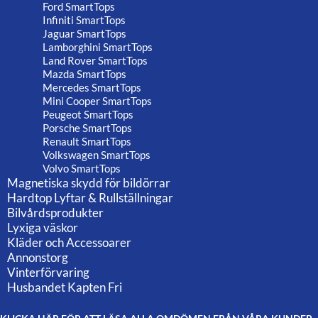
Ford SmartTops
Infiniti SmartTops
Jaguar SmartTops
Lamborghini SmartTops
Land Rover SmartTops
Mazda SmartTops
Mercedes SmartTops
Mini Cooper SmartTops
Peugeot SmartTops
Porsche SmartTops
Renault SmartTops
Volkswagen SmartTops
Volvo SmartTops
Magnetiska skydd för bildörrar
Hardtop Lyftar & Rullställningar
Bilvårdsprodukter
Lyxiga väskor
Kläder och Accessoarer
Annonstorg
Vinterförvaring
Husbandet Kapten Fri