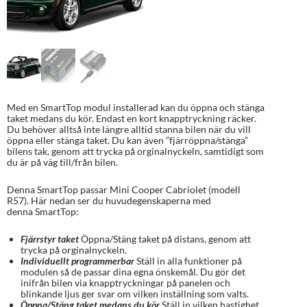
Med en SmartTop modul installerad kan du öppna och stänga
taket medans du kör. Endast en kort knapptryckning räcker.
Du behöver alltså inte längre alltid stanna bilen när du vill
öppna eller stänga taket. Du kan även ”fjärröppna/stänga”
bilens tak, genom att trycka på orginalnyckeln, samtidigt som
du är på väg till/från bilen.
Denna SmartTop passar Mini Cooper Cabriolet (modell
R57). Här nedan ser du huvudegenskaperna med
denna SmartTop:
Fjärrstyr taket
Öppna/Stäng taket på distans, genom att
trycka på orginalnyckeln.
Individuellt programmerbar
Ställ in alla funktioner på
modulen så de passar dina egna önskemål. Du gör det
inifrån bilen via knapptryckningar på panelen och
blinkande ljus ger svar om vilken inställning som valts.
Öppna/Stäng taket medans du kör
Ställ in vilken hastighet