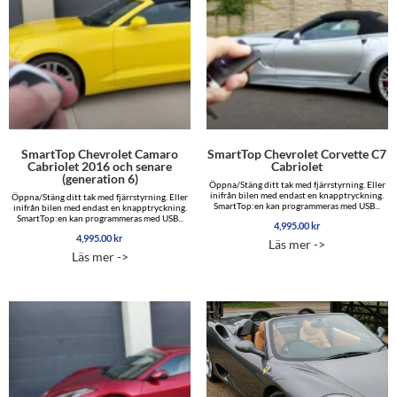
SmartTop Chevrolet Camaro
SmartTop Chevrolet Corvette C7
Cabriolet 2016 och senare
Cabriolet
(generation 6)
Öppna/Stäng ditt tak med fjärrstyrning. Eller
inifrån bilen med endast en knapptryckning.
Öppna/Stäng ditt tak med fjärrstyrning. Eller
SmartTop:en kan programmeras med USB...
inifrån bilen med endast en knapptryckning.
SmartTop:en kan programmeras med USB...
4,995.00
kr
4,995.00
kr
Läs mer ->
Läs mer ->