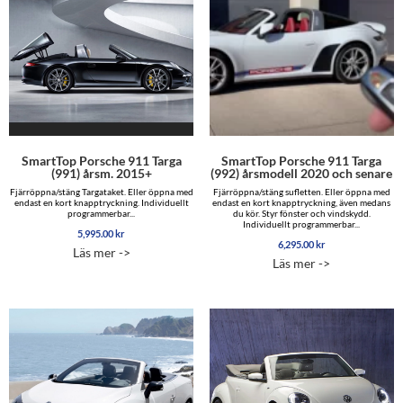
SmartTop Porsche 911 Targa
SmartTop Porsche 911 Targa
(991) årsm. 2015+
(992) årsmodell 2020 och senare
Fjärröppna/stäng Targataket. Eller öppna med
Fjärröppna/stäng sufletten. Eller öppna med
endast en kort knapptryckning. Individuellt
endast en kort knapptryckning, även medans
programmerbar...
du kör. Styr fönster och vindskydd.
Individuellt programmerbar...
5,995.00
kr
6,295.00
kr
Läs mer ->
Läs mer ->