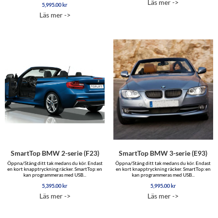
Läs mer ->
5,995.00
kr
Läs mer ->
SmartTop BMW 2-serie (F23)
SmartTop BMW 3-serie (E93)
Öppna/Stäng ditt tak medans du kör. Endast
Öppna/Stäng ditt tak medans du kör. Endast
en kort knapptryckning räcker. SmartTop:en
en kort knapptryckning räcker. SmartTop:en
kan programmeras med USB...
kan programmeras med USB...
5,395.00
kr
5,995.00
kr
Läs mer ->
Läs mer ->