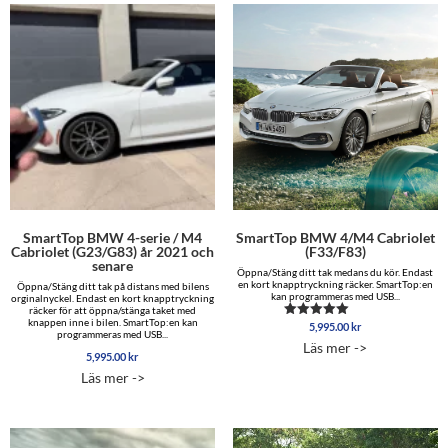
SmartTop BMW 4-serie / M4
SmartTop BMW 4/M4 Cabriolet
Cabriolet (G23/G83) år 2021 och
(F33/F83)
senare
Öppna/Stäng ditt tak medans du kör. Endast
en kort knapptryckning räcker. SmartTop:en
Öppna/Stäng ditt tak på distans med bilens
kan programmeras med USB...
orginalnyckel. Endast en kort knapptryckning
räcker för att öppna/stänga taket med
knappen inne i bilen. SmartTop:en kan
5,995.00
kr
Betygsatt
programmeras med USB...
5.00
Läs mer ->
av 5
5,995.00
kr
Läs mer ->