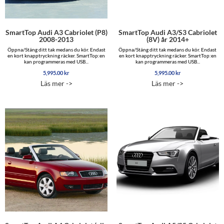
SmartTop Audi A3 Cabriolet (P8)
SmartTop Audi A3/S3 Cabriolet
2008-2013
(8V) år 2014+
Öppna/Stäng ditt tak medans du kör. Endast
Öppna/Stäng ditt tak medans du kör. Endast
en kort knapptryckning räcker. SmartTop:en
en kort knapptryckning räcker. SmartTop:en
kan programmeras med USB...
kan programmeras med USB...
5,995.00
kr
5,995.00
kr
Läs mer ->
Läs mer ->