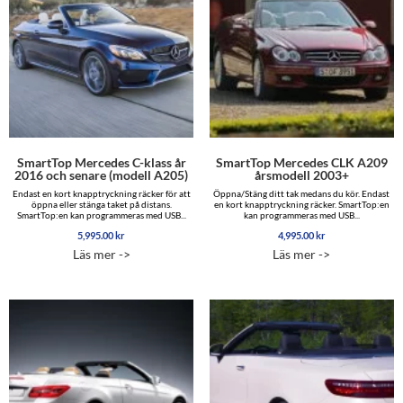
SmartTop Mercedes C-klass år
SmartTop Mercedes CLK A209
2016 och senare (modell A205)
årsmodell 2003+
Endast en kort knapptryckning räcker för att
Öppna/Stäng ditt tak medans du kör. Endast
öppna eller stänga taket på distans.
en kort knapptryckning räcker. SmartTop:en
SmartTop:en kan programmeras med USB...
kan programmeras med USB...
5,995.00
kr
4,995.00
kr
Läs mer ->
Läs mer ->