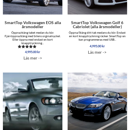
SmartTop Volkswagen EOS alla
SmartTop Volkswagen Golf 6
årsmodeller
Cabriolet (alla årsmodeller)
Öppna/stäng taket medan du kör.
Öppna/Stäng ditt tak medans du kör. Endast
Fjärröppna/stäng med bilens orginalnyckel.
en kort knapptryckning räcker. SmartTop:en
Eller öppna med endast en kort
kan programmeras med USB...
knapptryckning...
4,995.00
kr
Läs mer ->
4,995.00
kr
Betygsatt
5.00
Läs mer ->
av 5