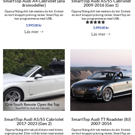
SmartTop Audi A4 Cabriolet (alla
SmartTop Audi A5/S5 Cabriolet
årsmodeller)
2009-2016 (Gen 1)
Öppna/Stäng ditt tak medans du kör. Endast
Öppna/Stäng ditt tak medans du kör. Endast
en kort knapptryckning räcker. SmartTop:en
en kort knapptryckning räcker. SmartTop:en
kan programmeras med USB...
kan programmeras med USB...
5,995.00
kr
5,995.00
kr
Betygsatt
Läs mer ->
5.00
Läs mer ->
av 5
SmartTop Audi A5/S5 Cabriolet
SmartTop Audi TT Roadster (8J)
2017-2023 (Gen 2)
2007-2014
Öppna/Stäng ditt tak på distans med bilens
Öppna/Stäng ditt tak medans du kör. Endast
orginalnyckel. Eller inifrån bilen med endast
en kort knapptryckning räcker. SmartTop:en