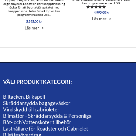
Öppna/Stäng ditt tak på distans med bilens
kan programmeras med USB...
orginalnyckel. Endast en kort knapptryckning
räcker för att öppna/stänga taket med
knappen inne i bilen. SmartTop:en kan
4,995.00
kr
Betygsatt
programmeras med USB...
5.00
Läs mer ->
av 5
5,995.00
kr
Läs mer ->
VÄLJ PRODUKTKATEGORI:
Biltäcken, Bilkapell
Skräddarsydda bagageväskor
Vindskydd till cabrioleter
Bilmattor - Skräddarsydda & Personliga
Båt- och Vattenskoter tillbehör
Lasthållare för Roadster och Cabriolet
Bilsätesöverdrag