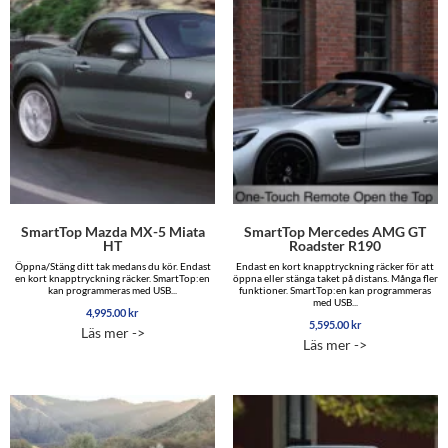
SmartTop Mazda MX-5 Miata
SmartTop Mercedes AMG GT
HT
Roadster R190
Öppna/Stäng ditt tak medans du kör. Endast
Endast en kort knapptryckning räcker för att
en kort knapptryckning räcker. SmartTop:en
öppna eller stänga taket på distans. Många fler
kan programmeras med USB...
funktioner. SmartTop:en kan programmeras
med USB...
4,995.00
kr
5,595.00
kr
Läs mer ->
Läs mer ->