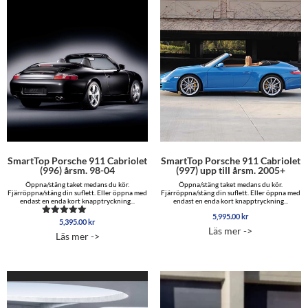
SmartTop Porsche 911 Cabriolet
SmartTop Porsche 911 Cabriolet
(996) årsm. 98-04
(997) upp till årsm. 2005+
Öppna/stäng taket medans du kör.
Öppna/stäng taket medans du kör.
Fjärröppna/stäng din suflett. Eller öppna med
Fjärröppna/stäng din suflett. Eller öppna med
endast en enda kort knapptryckning...
endast en enda kort knapptryckning...
5,995.00
kr
5,395.00
kr
Betygsatt
Läs mer ->
5.00
Läs mer ->
av 5