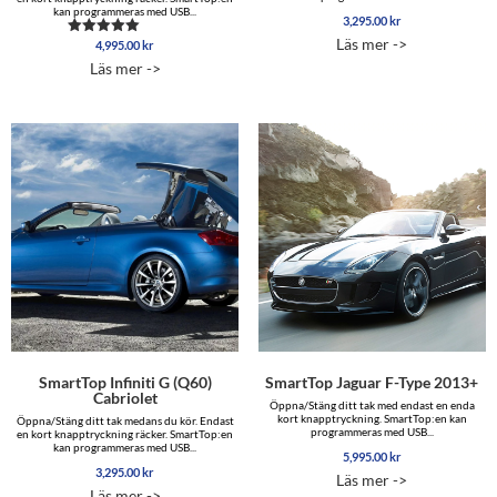
kan programmeras med USB...
3,295.00
kr
Läs mer ->
4,995.00
kr
Betygsatt
5.00
Läs mer ->
av 5
SmartTop Infiniti G (Q60)
SmartTop Jaguar F-Type 2013+
Cabriolet
Öppna/Stäng ditt tak med endast en enda
kort knapptryckning. SmartTop:en kan
Öppna/Stäng ditt tak medans du kör. Endast
programmeras med USB...
en kort knapptryckning räcker. SmartTop:en
kan programmeras med USB...
5,995.00
kr
3,295.00
kr
Läs mer ->
Läs mer ->