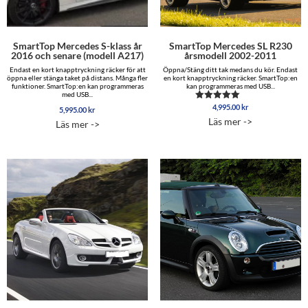
SmartTop Mercedes SL R230
SmartTop Mercedes S-klass år
årsmodell 2002-2011
2016 och senare (modell A217)
Öppna/Stäng ditt tak medans du kör. Endast
Endast en kort knapptryckning räcker för att
en kort knapptryckning räcker. SmartTop:en
öppna eller stänga taket på distans. Många fler
kan programmeras med USB...
funktioner. SmartTop:en kan programmeras
med USB...
4,995.00
kr
Betygsatt
5,995.00
kr
5.00
Läs mer ->
Läs mer ->
av 5