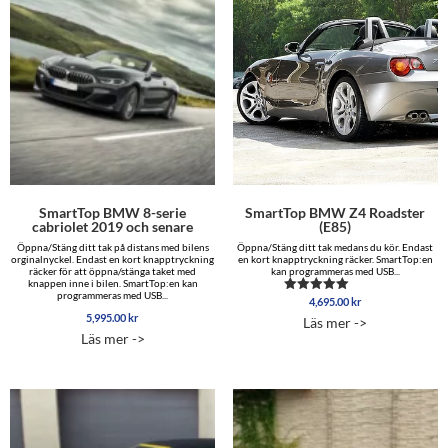
SmartTop BMW 8-serie
SmartTop BMW Z4 Roadster
cabriolet 2019 och senare
(E85)
Öppna/Stäng ditt tak på distans med bilens
Öppna/Stäng ditt tak medans du kör. Endast
orginalnyckel. Endast en kort knapptryckning
en kort knapptryckning räcker. SmartTop:en
räcker för att öppna/stänga taket med
kan programmeras med USB...
knappen inne i bilen. SmartTop:en kan
programmeras med USB...
4,695.00
kr
Betygsatt
5.00
5,995.00
kr
Läs mer ->
av 5
Läs mer ->