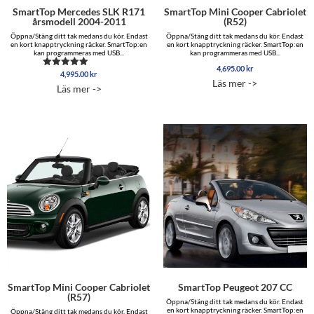
SmartTop Mercedes SLK R171
SmartTop Mini Cooper Cabriolet
årsmodell 2004-2011
(R52)
Öppna/Stäng ditt tak medans du kör. Endast
Öppna/Stäng ditt tak medans du kör. Endast
en kort knapptryckning räcker. SmartTop:en
en kort knapptryckning räcker. SmartTop:en
kan programmeras med USB...
kan programmeras med USB...
4,695.00
kr
4,995.00
kr
Betygsatt
Läs mer ->
5.00
Läs mer ->
av 5
SmartTop Mini Cooper Cabriolet
SmartTop Peugeot 207 CC
(R57)
Öppna/Stäng ditt tak medans du kör. Endast
en kort knapptryckning räcker. SmartTop:en
Öppna/Stäng ditt tak medans du kör. Endast