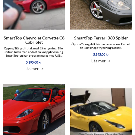
SmartTop Chevrolet Corvette C8
SmartTop Ferrari 360 Spider
Cabriolet
Öppna/Stäng ditt tak medans du kör. Endast
en kort knapptryckning räcker...
Öppna/Stäng ditt tak med fjärrstyrning. Eller
inifrån bilen med endast en knapptryckning.
5,395.00
kr
SmartTop:en kan programmeras med USB...
Läs mer ->
5,195.00
kr
Läs mer ->