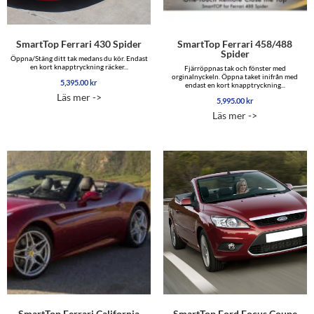
SmartTop Ferrari 430 Spider
SmartTop Ferrari 458/488
Spider
Öppna/Stäng ditt tak medans du kör. Endast
en kort knapptryckning räcker...
Fjärröppnas tak och fönster med
orginalnyckeln. Öppna taket inifrån med
5,395.00
kr
endast en kort knapptryckning...
Läs mer ->
5,995.00
kr
Läs mer ->
SmartTop Ferrari California
SmartTop Ford Focus Coupe