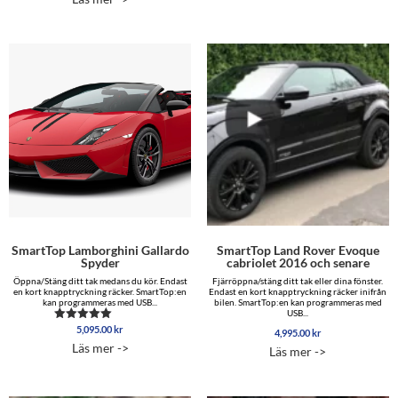
SmartTop Lamborghini Gallardo
SmartTop Land Rover Evoque
Spyder
cabriolet 2016 och senare
Öppna/Stäng ditt tak medans du kör. Endast
Fjärröppna/stäng ditt tak eller dina fönster.
en kort knapptryckning räcker. SmartTop:en
Endast en kort knapptryckning räcker inifrån
kan programmeras med USB...
bilen. SmartTop:en kan programmeras med
USB...
5,095.00
kr
Betygsatt
4,995.00
kr
5.00
Läs mer ->
Läs mer ->
av 5