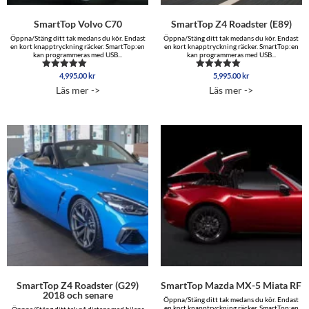
SmartTop Volvo C70
SmartTop Z4 Roadster (E89)
Öppna/Stäng ditt tak medans du kör. Endast
Öppna/Stäng ditt tak medans du kör. Endast
en kort knapptryckning räcker. SmartTop:en
en kort knapptryckning räcker. SmartTop:en
kan programmeras med USB...
kan programmeras med USB...
4,995.00
kr
5,995.00
kr
Betygsatt
Betygsatt
5.00
5.00
Läs mer ->
Läs mer ->
av 5
av 5
SmartTop Z4 Roadster (G29)
SmartTop Mazda MX-5 Miata RF
2018 och senare
Öppna/Stäng ditt tak medans du kör. Endast
en kort knapptryckning räcker. SmartTop:en