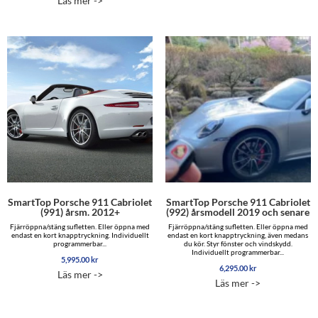
Läs mer ->
SmartTop Porsche 911 Cabriolet
SmartTop Porsche 911 Cabriolet
(991) årsm. 2012+
(992) årsmodell 2019 och senare
Fjärröppna/stäng sufletten. Eller öppna med
Fjärröppna/stäng sufletten. Eller öppna med
endast en kort knapptryckning. Individuellt
endast en kort knapptryckning, även medans
programmerbar...
du kör. Styr fönster och vindskydd.
Individuellt programmerbar...
5,995.00
kr
6,295.00
kr
Läs mer ->
Läs mer ->