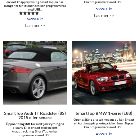
en kort knapptryckning. SmartTop:en har
kan programmeras med USB...
många fler funktioner och kan programmeras
5,995.00
kr
med USB...
Läs mer ->
6,695.00
kr
Betygsatt
5.00
Läs mer ->
av 5
SmartTop Audi TT Roadster (8S)
SmartTop BMW 1-serie (E88)
2015 eller senare
Öppna/Stäng ditt tak medans du kör. Endast
en kort knapptryckning räcker. SmartTop:en
Öppna/Stäng ditt tak med fjärrstyrning på
kan programmeras med USB...
distans. Eller endast med en kort
knapptryckning. SmartTop:en kan
4,995.00
kr
programmeras med USB...