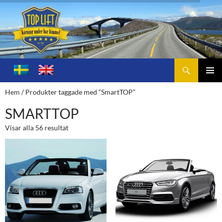
Sök
Toplift.se – för körning under bar himmel
HOPPA
TILL
PRIMÄ
Hem
/ Produkter taggade med “SmartTOP”
INNEHÅLL
MENY
SMARTTOP
Visar alla 56 resultat