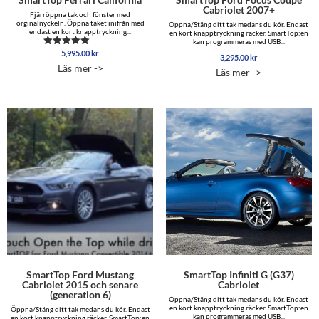
Cabriolet 2007+
Fjärröppna tak och fönster med
orginalnyckeln. Öppna taket inifrån med
Öppna/Stäng ditt tak medans du kör. Endast
endast en kort knapptryckning...
en kort knapptryckning räcker. SmartTop:en
kan programmeras med USB...
5,995.00
kr
Betygsatt
3,295.00
kr
5.00
Läs mer ->
av 5
Läs mer ->
SmartTop Ford Mustang
SmartTop Infiniti G (G37)
Cabriolet 2015 och senare
Cabriolet
(generation 6)
Öppna/Stäng ditt tak medans du kör. Endast
en kort knapptryckning räcker. SmartTop:en
Öppna/Stäng ditt tak medans du kör. Endast
kan programmeras med USB...
en kort knapptryckning räcker. SmartTop:en