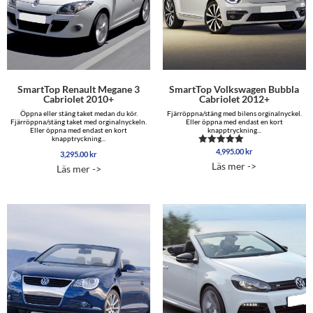
SmartTop Renault Megane 3
SmartTop Volkswagen Bubbla
Cabriolet 2010+
Cabriolet 2012+
Öppna eller stäng taket medan du kör.
Fjärröppna/stäng med bilens orginalnyckel.
Fjärröppna/stäng taket med orginalnyckeln.
Eller öppna med endast en kort
Eller öppna med endast en kort
knapptryckning...
knapptryckning...
4,995.00
kr
Betygsatt
3,295.00
kr
5.00
Läs mer ->
Läs mer ->
av 5