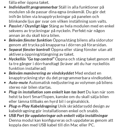
fälla eller öppna taket.
Individuellt programmerbar
Ställ in alla funktioner på
modulen så de passar dina egna önskemål. Du gör det
inifrån bilen via knapptryckningar på panelen och
blinkande ljus ger svar om vilken inställning som valts.
Passivt / Osynligt läge
Stäng av hela modulen med en enkel
sekvens av tryckningar på nyckeln. Perfekt när någon
annan än du skall köra bilen.
Bekväm fönster funktion
Öppna/stäng bilens alla sidorutor
genom att trycka på knapparna i dörren på förarsidan.
Separat fönster kontroll
Öppna eller stäng fönster utan att
aktivera öppning/stängning av taket.
Nyckellös ”Go top control”
Öppna och stäng taket genom att
ta tre gånger i dörrhandtagt (kräver att du har nyckellös
funktion installerad)
Bekväm manövrering av vindskyddet
Med endast en
knapptryckning styr du det programmerbara vindkyddet.
Auto-mute
Automatisk nedjustering av volymen på bilens
stereo när bilen startas.
Plug-in installation som enkelt kan tas bort
Du kan när som
helst ta bort SmartTopen, kanske om du skall sälja bilen
eller lämna tillbaks en hyrd bil i orginalskick.
Plug-n-Play Kabeldragning
Unik skräddarsydd design av
kabeldragning gör installationen enkel och snabb.
USB Port för uppdateringar och enkelt välja inställningar
Denna modul kan konfigureras och uppdateras genom att
koppla den med USB kabel till din Mac eller PC.