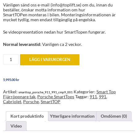
Vänligen sänd oss e-mail (info@toplift.se) om du, innan du
beställer, önskar motta information om hur
SmartTOPen monteras i bilen. Monteringsinformationen är
mycket tydlig, men endast tillgänglig på engelska.
Se videopresentation nedan hur SmartTopen fungerar.
Normal leveranstid:
Vanligen ca 2 veckor.
SmartTop
LÄGG I VARUKORGEN
Porsche
911
Cabriolet
(991)
5,995.00
kr
årsm.
2012+
mängd
Artikel:
Kategorier:
Smart Top
smarttop_porsche_911_991_cmp9_001
Fjärröppnare tak
,
Porsche SmartTops
Taggar:
911
,
991
,
Cabriolet
,
Porsche
,
SmartTOP
Kort produktinfo
Ytterligare information
Omdömen (0)
Video