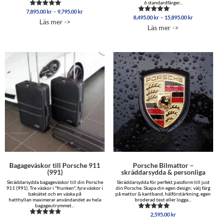
6 standardfärger...
Prisintervall:
–
7,895.00
kr
9,795.00
kr
Betygsatt
Prisinterva
–
7,895.00 kr
8,495.00
kr
15,895.00
kr
5.00
Betygsatt
Läs mer ->
8,495.00 
av 5
5.00
till
Läs mer ->
av 5
till
9,795.00 kr
15,895.00
Bagageväskor till Porsche 911
Porsche Bilmattor –
(991)
skräddarsydda & personliga
Skräddarsydda bagageväskor till din Porsche
Skräddarsydda för perfekt passform till just
911 (991). Tre väskor i "frunken", fyra väskor i
din Porsche. Skapa din egen design; välj färg
baksätet och en väska på
på mattor & kantband, hälförstärkning, egen
hatthyllan maximerar användandet av hela
broderad text eller logga...
bagageutrymmet...
2,595.00
kr
Betygsatt