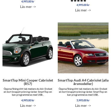
4,995.00
kr
Betygsatt
5.00
4,995.00
kr
Betygsatt
Läs mer ->
av 5
5.00
Läs mer ->
av 5
SmartTop Mini Cooper Cabriolet
SmartTop Audi A4 Cabriolet (alla
(R57)
årsmodeller)
Öppna/Stäng ditt tak medans du kör. Endast
Öppna/Stäng ditt tak medans du kör. Endast
en kort knapptryckning räcker. SmartTop:en
en kort knapptryckning räcker. SmartTop:en
kan programmeras med USB...
kan programmeras med USB...
4,995.00
kr
5,995.00
kr
Läs mer ->
Läs mer ->