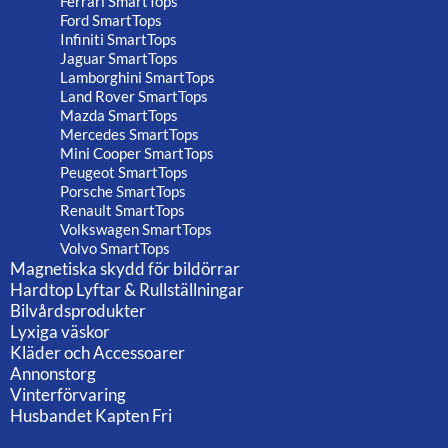
Ferrari SmartTops
Ford SmartTops
Infiniti SmartTops
Jaguar SmartTops
Lamborghini SmartTops
Land Rover SmartTops
Mazda SmartTops
Mercedes SmartTops
Mini Cooper SmartTops
Peugeot SmartTops
Porsche SmartTops
Renault SmartTops
Volkswagen SmartTops
Volvo SmartTops
Magnetiska skydd för bildörrar
Hardtop Lyftar & Rullställningar
Bilvårdsprodukter
Lyxiga väskor
Kläder och Accessoarer
Annonstorg
Vinterförvaring
Husbandet Kapten Fri