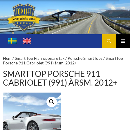
Sök
Toplift.se – för körning under bar himmel
HOPPA
TILL
PRIMÄ
INNEHÅLL
MENY
Hem
/
Smart Top Fjärröppnare tak
/
Porsche SmartTops
/ SmartTop
Porsche 911 Cabriolet (991) årsm. 2012+
SMARTTOP PORSCHE 911
CABRIOLET (991) ÅRSM. 2012+