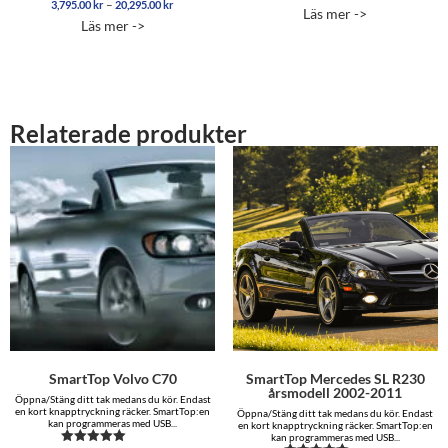
Prisintervall:
–
3,795.00
kr
20,295.00
kr
Betygsatt
5.00
Läs mer ->
3,795.00 kr
5.00
av 5
Läs mer ->
av 5
till
20,295.00 kr
Relaterade produkter
SmartTop Mercedes SL R230
SmartTop Volvo C70
årsmodell 2002-2011
Öppna/Stäng ditt tak medans du kör. Endast
en kort knapptryckning räcker. SmartTop:en
Öppna/Stäng ditt tak medans du kör. Endast
kan programmeras med USB...
en kort knapptryckning räcker. SmartTop:en
kan programmeras med USB...