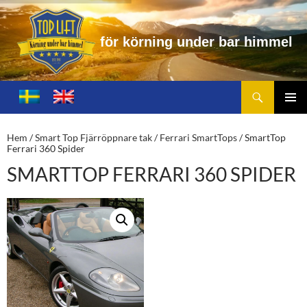
f
ö
r
k
ö
r
n
i
n
g
u
n
d
e
r
b
a
r
h
i
m
m
e
l
Sök
Toplift.se – för körning under bar himmel
HOPPA
TILL
PRIMÄ
INNEHÅLL
MENY
Hem
/
Smart Top Fjärröppnare tak
/
Ferrari SmartTops
/ SmartTop
Ferrari 360 Spider
SMARTTOP FERRARI 360 SPIDER