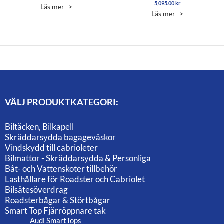
5.00
5,095.00
kr
Betygsatt
Läs mer ->
av 5
5.00
Läs mer ->
av 5
VÄLJ PRODUKTKATEGORI:
Biltäcken, Bilkapell
Skräddarsydda bagageväskor
Vindskydd till cabrioleter
Bilmattor - Skräddarsydda & Personliga
Båt- och Vattenskoter tillbehör
Lasthållare för Roadster och Cabriolet
Bilsätesöverdrag
Roadsterbågar & Störtbågar
Smart Top Fjärröppnare tak
Audi SmartTops