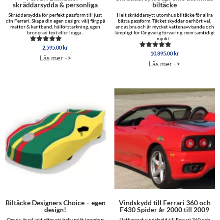
skräddarsydda & personliga
biltäcke
Skräddarsydda för perfekt passform till just
Helt skräddarsytt utomhus biltäcke för allra
din Ferrari. Skapa din egen design; välj färg på
bästa passform. Täcket skyddar oerhört väl,
mattor & kantband, hälförstärkning, egen
andas bra och är mycket vattenavvisande och
broderad text eller logga...
lämpligt för långvarig förvaring, men samtidigt
mjukt...
2,595.00
kr
Betygsatt
10,895.00
kr
4.85
Betygsatt
Läs mer ->
av 5
5.00
Läs mer ->
av 5
Biltäcke Designers Choice – egen
Vindskydd till Ferrari 360 och
design!
F430 Spider år 2000 till 2009
Om du är på jakt efter ett helt unikt inomhus
Nätbaserat vindskydd till Ferrari 360 och