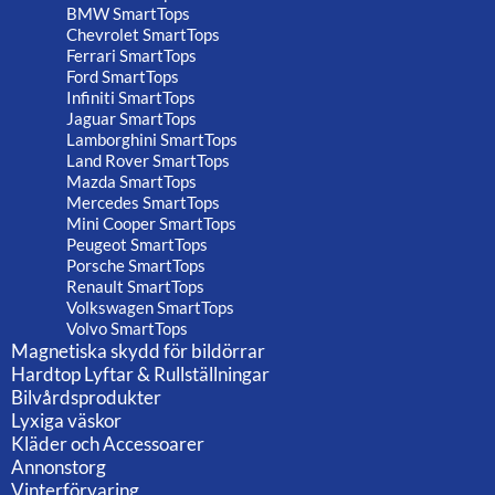
BMW SmartTops
Chevrolet SmartTops
Ferrari SmartTops
Ford SmartTops
Infiniti SmartTops
Jaguar SmartTops
Lamborghini SmartTops
Land Rover SmartTops
Mazda SmartTops
Mercedes SmartTops
Mini Cooper SmartTops
Peugeot SmartTops
Porsche SmartTops
Renault SmartTops
Volkswagen SmartTops
Volvo SmartTops
Magnetiska skydd för bildörrar
Hardtop Lyftar & Rullställningar
Bilvårdsprodukter
Lyxiga väskor
Kläder och Accessoarer
Annonstorg
Vinterförvaring