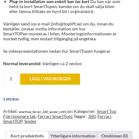
Plug-in installation som enkelt kan tas bort
Du kan när som
helst ta bort SmartTopen, kanske om du skall sälja bilen
eller lämna tillbaks en hyrd bil i orginalskick.
Vänligen sänd oss e-mail (info@toplift.se) om du, innan du
beställer, önskar motta information om hur
SmartTOPen monteras i bilen. Monteringsinformationen är
mycket tydlig, men endast tillgänglig på engelska.
Se videopresentationen nedan hur SmartTopen fungerar.
Normal leveranstid:
Vanligen ca 2 veckor.
SmartTop
LÄGG I VARUKORGEN
Ferrari
360
Spider
mängd
5,395.00
kr
Artikel:
Kategorier:
Smart Top
smarttop_ferrari_360_spider_cmf3_001
Fjärröppnare tak
,
Ferrari SmartTops
Taggar:
360
,
Ferrari
,
SmartTOP
,
Spider
Kort produktinfo
Ytterligare information
Omdömen (0)