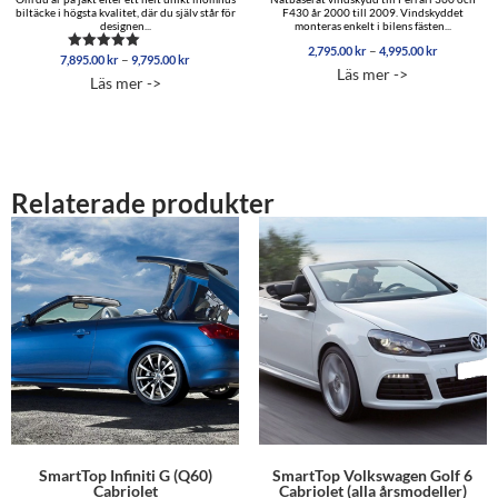
biltäcke i högsta kvalitet, där du själv står för
F430 år 2000 till 2009. Vindskyddet
designen...
monteras enkelt i bilens fästen...
Prisinterva
–
2,795.00
kr
4,995.00
kr
Prisintervall:
–
7,895.00
kr
9,795.00
kr
Betygsatt
2,795.00 
Läs mer ->
7,895.00 kr
5.00
till
Läs mer ->
av 5
till
4,995.00 
9,795.00 kr
Relaterade produkter
SmartTop Infiniti G (Q60)
SmartTop Volkswagen Golf 6
Cabriolet
Cabriolet (alla årsmodeller)