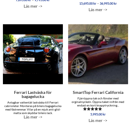
Prisinterv
–
7,895.00 kr
15,695.00
kr
36,995.00
kr
5.00
Betygsatt
Läs mer ->
15,695.0
av 5
5.00
till
Läs mer ->
av 5
till
9,795.00 kr
36,995.0
Ferrari Lastväska för
SmartTop Ferrari California
bagagelucka
Fjärröppna tak och fönster med
orginalnyckeln. Öppna taket inifrån med
Avtagbar vattentät lastväska till Ferrari
endast en kort knapptryckning...
cabrioleter. Monteras på bilens bagagelucka
med fästremmar. Vilar på en mjuk anti-glid-
matta som skyddar bilens lack.
5,995.00
kr
Betygsatt
Läs mer ->
5.00
Läs mer ->
av 5