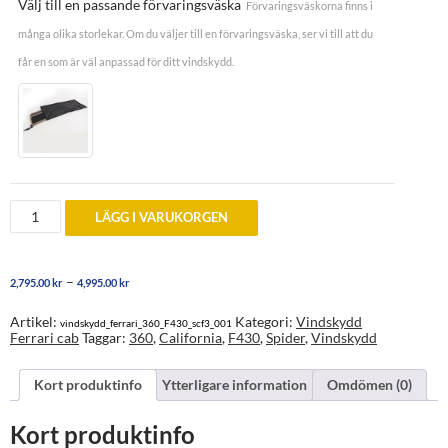
Välj till en passande förvaringsväska
Förvaringsväskorna finns i
många olika storlekar. Om du väljer till en förvaringsväska, ser vi till att du
får en som är väl anpassad för ditt vindskydd.
Vindskydd
LÄGG I VARUKORGEN
till
Ferrari
360
och
Prisintervall:
–
2,795.00
kr
4,995.00
kr
F430
2,795.00 kr
Spider
till
år
Artikel:
Kategori:
Vindskydd
vindskydd_ferrari_360_F430_scf3_001
4,995.00 kr
2000
Ferrari cab
Taggar:
360
,
California
,
F430
,
Spider
,
Vindskydd
till
2009
mängd
Kort produktinfo
Ytterligare information
Omdömen (0)
Kort produktinfo