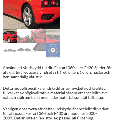
Använd ett vindskydd till din Ferrari 360 eller F430 Spider för
att kraftigt reducera vindrufs i håret, drag på öron, nacke och
ben samt dålig akustik.
Detta modellspecifika vindskydd är av mycket god kvalitet,
tillverkat av högkvalitativa material såsom ett speciellt vävt
nät och stålram täckt med lädermaterial som tål tuffa tag.
Vänligen observera att detta vindskydd är speciellt tillverkat
för att passa Ferrari 360 och F430 årsmodeller 2000-
2009. Det är inte en ”en-storlek-passar-alla” lösning.