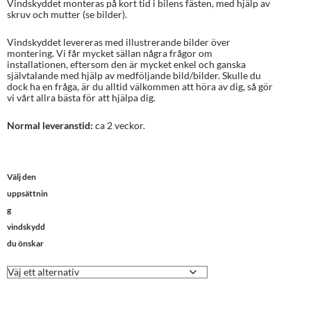
Vindskyddet monteras på kort tid i bilens fästen, med hjälp av
skruv och mutter (se bilder).
Vindskyddet levereras med illustrerande bilder över
montering. Vi får mycket sällan några frågor om
installationen, eftersom den är mycket enkel och ganska
självtalande med hjälp av medföljande bild/bilder. Skulle du
dock ha en fråga, är du alltid välkommen att höra av dig, så gör
vi vårt allra bästa för att hjälpa dig.
Normal leveranstid:
ca 2 veckor.
Välj den
uppsättnin
g
vindskydd
du önskar