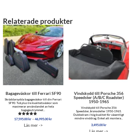
Relaterade produkter
Bagageväskor till Ferrari SF90
Vindskydd till Porsche 356
Speedster (A/B/C Roadster)
Skräddarsydda bagageväskor till din Ferrari
1950-1965
SF90. Två plus tre kvalitetsväskor som
maximerar användandet av hela
Vindskydd till Porsche 356
bagageutrymmet...
Speedster, årsmodeller 1950-1965.
Dubbelram i hög kvalitet för väsentligt
Prisintervall:
mindre vinddrag. Enkel att montera...
–
17,595.00
kr
46,995.00
kr
Betygsatt
17,595.00 kr
5.00
Läs mer ->
3,495.00
kr
av 5
till
Läs mer ->
46,995.00 kr