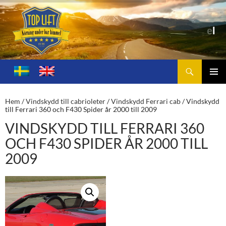
Sök
Toplift.se – för körning under bar himmel
HOPPA
TILL
PRIMÄ
INNEHÅLL
MENY
Hem
/
Vindskydd till cabrioleter
/
Vindskydd Ferrari cab
/ Vindskydd
till Ferrari 360 och F430 Spider år 2000 till 2009
VINDSKYDD TILL FERRARI 360
OCH F430 SPIDER ÅR 2000 TILL
2009