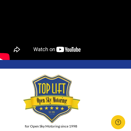
for Open Sky Motoring since 1998