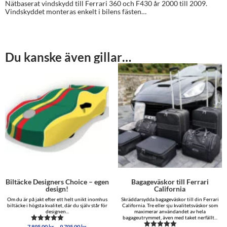
Nätbaserat vindskydd till Ferrari 360 och F430 år 2000 till 2009.
Vindskyddet monteras enkelt i bilens fästen…
Du kanske även gillar…
Biltäcke Designers Choice – egen
Bagageväskor till Ferrari
design!
California
Om du är på jakt efter ett helt unikt inomhus
Skräddarsydda bagageväskor till din Ferrari
biltäcke i högsta kvalitet, där du själv står för
California. Tre eller sju kvalitetsväskor som
designen...
maximerar användandet av hela
bagageutrymmet, även med taket nerfällt...
Prisintervall:
–
7,895.00
kr
9,795.00
kr
Betygsatt