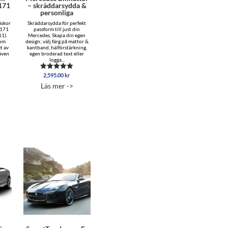
171
– skräddarsydda &
personliga
äskor
Skräddarsydda för perfekt
R171
passform till just din
11).
Mercedes. Skapa din egen
som
design; välj färg på mattor &
t av
kantband, hälförstärkning,
även
egen broderad text eller
logga...
2,595.00
kr
Betygsatt
5.00
Läs mer ->
av 5