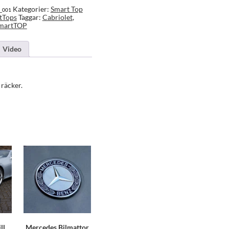
Kategorier:
Smart Top
s_001
tTops
Taggar:
Cabriolet
,
martTOP
Video
räcker.
ll
Mercedes Bilmattor