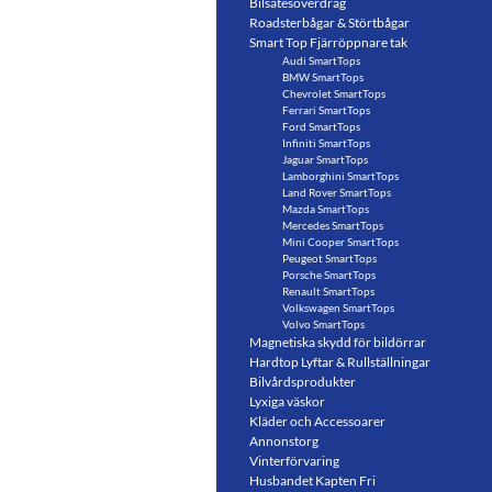
Bilsätesöverdrag
Roadsterbågar & Störtbågar
Smart Top Fjärröppnare tak
Audi SmartTops
BMW SmartTops
Chevrolet SmartTops
Ferrari SmartTops
Ford SmartTops
Infiniti SmartTops
Jaguar SmartTops
Lamborghini SmartTops
Land Rover SmartTops
Mazda SmartTops
Mercedes SmartTops
Mini Cooper SmartTops
Peugeot SmartTops
Porsche SmartTops
Renault SmartTops
Volkswagen SmartTops
Volvo SmartTops
Magnetiska skydd för bildörrar
Hardtop Lyftar & Rullställningar
Bilvårdsprodukter
Lyxiga väskor
Kläder och Accessoarer
Annonstorg
Vinterförvaring
Husbandet Kapten Fri