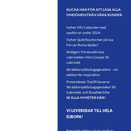
KLICKA HÄR FÖR ATT LÄSA ALLA
OMDÖMEN FRÅN VÅRA KUNDER.
Nyhet: MG Cyberster med
saxdörrar under 2024
Nyhet: Sjukt fina former på nya
Ferrari Roma Spider!
Äntligen! Första eldrivna
cabrioleten: Mini Cooper SE
cabriolet
Skräddarsydda bagageväskor – en
sektion för inspiration
Pressrelease: Toplift lanserar
Skräddarsydda bagageväskor till
Cabriolet- och Roadsterbilar
SE ALLA NYHETER HÄR!
VI LEVERERAR TILL HELA
EUROPA!
Senaste video visas nedan: