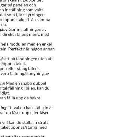
ngar på panelen och
en inställning som valts.
det som fjärrstyrningen
 kan öppna taket från samma
rna.
splay
Gör inställningen av
 direkt i bilens meny, med
 hela modulen med en enkel
keln. Perfekt när någon annan
v/sätt på tändningen utan att
a/öppna taket.
pna eller stäng bilens
tivera fällning/stängning av
ing
Med en snabb dubbel
takfällning i bilen, kan du
idigt.
an fälla upp de bakre
ning
Ett val du kan ställa in är
när du låser upp eller låser
ill kan du ställa in så att
r taket öppnas/stängs med
n så att bilen automatiskt