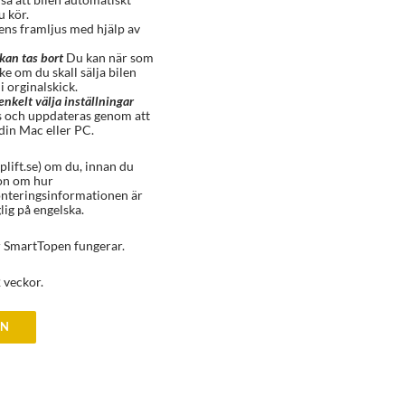
u kör.
lens framljus med hjälp av
kan tas bort
Du kan när som
e om du skall sälja bilen
 i orginalskick.
enkelt välja inställningar
 och uppdateras genom att
din Mac eller PC.
plift.se) om du, innan du
ion om hur
nteringsinformationen är
lig på engelska.
r SmartTopen fungerar.
 veckor.
EN