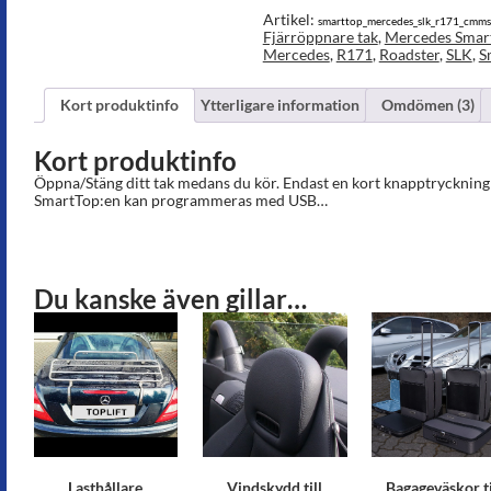
mängd
Artikel:
smarttop_mercedes_slk_r171_cmm
Fjärröppnare tak
,
Mercedes Smar
Mercedes
,
R171
,
Roadster
,
SLK
,
S
Kort produktinfo
Ytterligare information
Omdömen (3)
Kort produktinfo
Öppna/Stäng ditt tak medans du kör. Endast en kort knapptryckning 
SmartTop:en kan programmeras med USB…
Du kanske även gillar…
Lasthållare
Vindskydd till
Bagageväskor ti