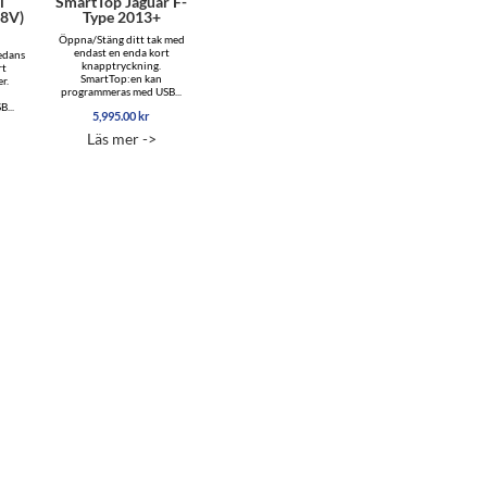
i
SmartTop Jaguar F-
(8V)
Type 2013+
Öppna/Stäng ditt tak med
endast en enda kort
edans
knapptryckning.
rt
SmartTop:en kan
r.
programmeras med USB...
...
5,995.00
kr
Läs mer ->