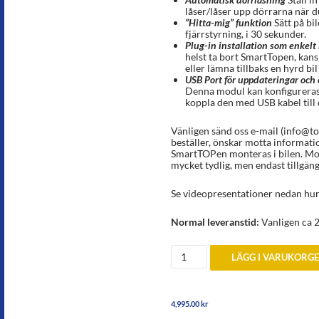
låser/låser upp dörrarna när d
”Hitta-mig” funktion
Sätt på bi
fjärrstyrning, i 30 sekunder.
Plug-in installation som enkelt 
helst ta bort SmartTopen, kansk
eller lämna tillbaks en hyrd bil
USB Port för uppdateringar och 
Denna modul kan konfigureras
koppla den med USB kabel till 
Vänligen sänd oss e-mail (info@to
beställer, önskar motta informat
SmartTOPen monteras i bilen. Mo
mycket tydlig, men endast tillgäng
Se videopresentationer nedan hu
Normal leveranstid:
Vanligen ca 2
SmartTop
LÄGG I VARUKORG
Mercedes
SLK
R171
årsmodell
4,995.00
kr
2004-
2011