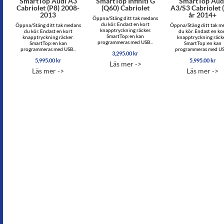
SmartTop Audi A3
SmartTop Infiniti G
SmartTop Aud
Cabriolet (P8) 2008-
(Q60) Cabriolet
A3/S3 Cabriolet 
2013
år 2014+
Öppna/Stäng ditt tak medans
du kör. Endast en kort
Öppna/Stäng ditt tak medans
Öppna/Stäng ditt tak m
knapptryckning räcker.
du kör. Endast en kort
du kör. Endast en ko
SmartTop:en kan
knapptryckning räcker.
knapptryckning räcke
programmeras med USB...
SmartTop:en kan
SmartTop:en kan
programmeras med USB...
programmeras med USB
3,295.00
kr
5,995.00
kr
5,995.00
kr
Läs mer ->
Läs mer ->
Läs mer ->