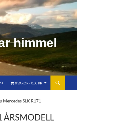
a
r
h
i
m
m
e
l
KT
0 VAROR
0.00 KR
p Mercedes SLK R171
1 ÅRSMODELL