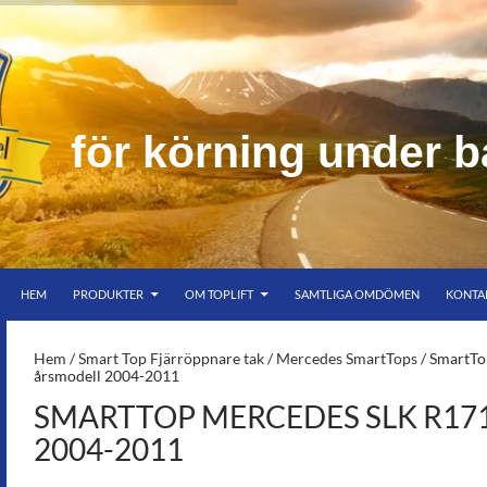
r
n
i
n
g
u
n
d
e
r
b
HOPPA TILL INNEHÅLL
er bar himmel
HEM
PRODUKTER
OM TOPLIFT
SAMTLIGA OMDÖMEN
KONTA
S-
Hem
/
Smart Top Fjärröppnare tak
/
Mercedes SmartTops
/ SmartTo
årsmodell 2004-2011
SMARTTOP MERCEDES SLK R17
2004-2011