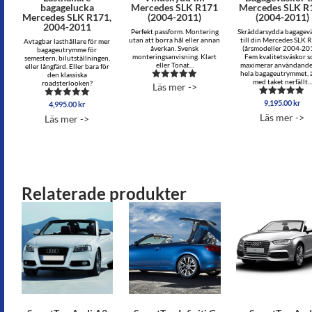
bagagelucka
Mercedes SLK R171
Mercedes SLK R
Mercedes SLK R171,
(2004-2011)
(2004-2011)
2004-2011
Perfekt passform. Montering
Skräddarsydda bagagev
utan att borra hål eller annan
till din Mercedes SLK 
Avtagbar lasthållare för mer
åverkan. Svensk
(årsmodeller 2004-20
bagageutrymme för
monteringsanvisning. Klart
Fem kvalitetsväskor 
semestern, bilutställningen,
eller Tonat...
maximerar användande
eller långfärd. Eller bara för
hela bagageutrymmet, 
den klassiska
med taket nerfällt...
roadsterlooken?
Läs mer ->
Betygsatt
4.87
9,195.00
kr
av 5
Betygsatt
4,995.00
kr
Betygsatt
5.00
5.00
Läs mer ->
Läs mer ->
av 5
av 5
Relaterade produkter