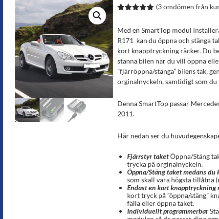
(
3
omdömen från ku
Betygsatt
6
5.00
av 5
Med en SmartTop modul installer
baserat på
kundrecens
R171 kan du öppna och stänga tak
ioner
kort knapptryckning räcker. Du beh
stanna bilen när du vill öppna ell
”fjärröppna/stänga” bilens tak, ge
orginalnyckeln, samtidigt som du ä
Denna SmartTop passar Mercedes
2011.
Här nedan ser du huvudegenskap
Fjärrstyr taket
Öppna/Stäng tak
trycka på orginalnyckeln.
Öppna/Stäng taket medans du 
som skall vara högsta tillåtna 
Endast en kort knapptryckning 
kort tryck på ”öppna/stäng” kn
fälla eller öppna taket.
Individuellt programmerbar
Stä
modulen så de passar dina egn