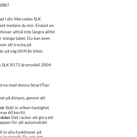
nder)
ad i din Mercedes SLK
et medans du kör. Endast en
över alltså inte längre alltid
er stänga taket. Du kan även
nom att trycka på
r på väg till/från bilen.
 SLK R171 årsmodell 2004-
erna med denna SmartTop:
et på distans, genom att
kör
Ställ in vilken hastighet
(max 60 km/h).
räcker
Det räcker att göra ett
appen för att automatiskt
ll in alla funktioner på
a önskemål. Du gör det