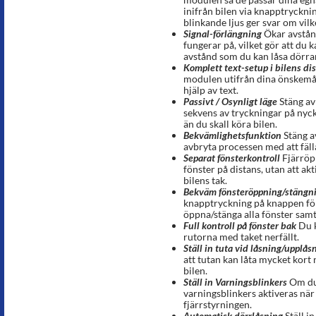
inifrån bilen via knapptryckni
blinkande ljus ger svar om vilk
Signal-förlängning
Ökar avstån
fungerar på, vilket gör att du
avstånd som du kan låsa dörra
Komplett text-setup i bilens di
modulen utifrån dina önskemål
hjälp av text.
Passivt / Osynligt läge
Stäng av
sekvens av tryckningar på nyc
än du skall köra bilen.
Bekvämlighetsfunktion
Stäng a
avbryta processen med att fäll
Separat fönsterkontroll
Fjärröp
fönster på distans, utan att ak
bilens tak.
Bekväm fönsteröppning/stängn
knapptryckning på knappen för 
öppna/stänga alla fönster samt
Full kontroll på fönster bak
Du k
rutorna med taket nerfällt.
Ställ in tuta vid låsning/upplås
att tutan kan låta mycket kort 
bilen.
Ställ in Varningsblinkers
Om du v
varningsblinkers aktiveras nä
fjärrstyrningen.
Automatisk dörrlåsning
Ställ i