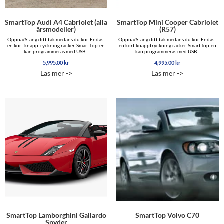
SmartTop Audi A4 Cabriolet (alla
SmartTop Mini Cooper Cabriolet
årsmodeller)
(R57)
Öppna/Stäng ditt tak medans du kör. Endast
Öppna/Stäng ditt tak medans du kör. Endast
en kort knapptryckning räcker. SmartTop:en
en kort knapptryckning räcker. SmartTop:en
kan programmeras med USB...
kan programmeras med USB...
5,995.00
kr
4,995.00
kr
Läs mer ->
Läs mer ->
SmartTop Lamborghini Gallardo
SmartTop Volvo C70
Spyder