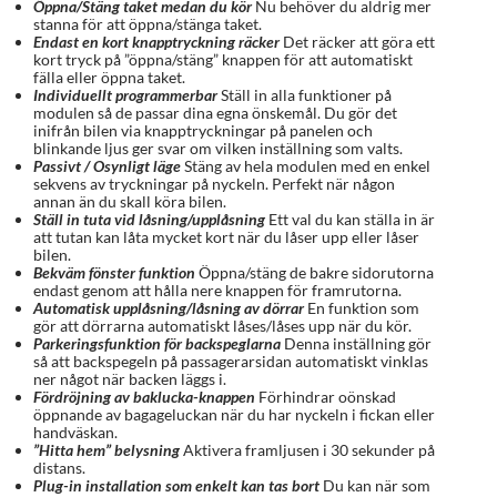
Öppna/Stäng taket medan du kör
Nu behöver du aldrig mer
stanna för att öppna/stänga taket.
Endast en kort knapptryckning räcker
Det räcker att göra ett
kort tryck på ”öppna/stäng” knappen för att automatiskt
fälla eller öppna taket.
Individuellt programmerbar
Ställ in alla funktioner på
modulen så de passar dina egna önskemål. Du gör det
inifrån bilen via knapptryckningar på panelen och
blinkande ljus ger svar om vilken inställning som valts.
Passivt / Osynligt läge
Stäng av hela modulen med en enkel
sekvens av tryckningar på nyckeln. Perfekt när någon
annan än du skall köra bilen.
Ställ in tuta vid låsning/upplåsning
Ett val du kan ställa in är
att tutan kan låta mycket kort när du låser upp eller låser
bilen.
Bekväm fönster funktion
Öppna/stäng de bakre sidorutorna
endast genom att hålla nere knappen för framrutorna.
Automatisk upplåsning/låsning av dörrar
En funktion som
gör att dörrarna automatiskt låses/låses upp när du kör.
Parkeringsfunktion för backspeglarna
Denna inställning gör
så att backspegeln på passagerarsidan automatiskt vinklas
ner något när backen läggs i.
Fördröjning av baklucka-knappen
Förhindrar oönskad
öppnande av bagageluckan när du har nyckeln i fickan eller
handväskan.
”Hitta hem” belysning
Aktivera framljusen i 30 sekunder på
distans.
Plug-in installation som enkelt kan tas bort
Du kan när som