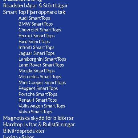
Roadsterbågar & Störtbågar
Smart Top Fjärröppnare tak
Audi SmartTops
BMW SmartTops
Chevrolet SmartTops
Ferrari SmartTops
Ford SmartTops
Infiniti SmartTops
Jaguar SmartTops
Lamborghini SmartTops
Land Rover SmartTops
Mazda SmartTops
Mercedes SmartTops
Mini Cooper SmartTops
Peugeot SmartTops
Porsche SmartTops
Renault SmartTops
Volkswagen SmartTops
Volvo SmartTops
Magnetiska skydd för bildörrar
Hardtop Lyftar & Rullställningar
Bilvårdsprodukter
Lyxiga väskor