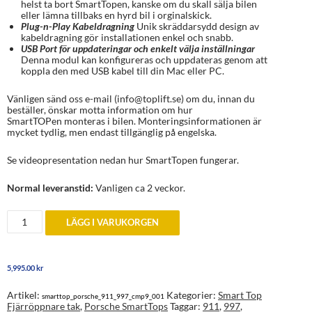
helst ta bort SmartTopen, kanske om du skall sälja bilen
eller lämna tillbaks en hyrd bil i orginalskick.
Plug-n-Play Kabeldragning
Unik skräddarsydd design av
kabeldragning gör installationen enkel och snabb.
USB Port för uppdateringar och enkelt välja inställningar
Denna modul kan konfigureras och uppdateras genom att
koppla den med USB kabel till din Mac eller PC.
Vänligen sänd oss e-mail (info@toplift.se) om du, innan du
beställer, önskar motta information om hur
SmartTOPen monteras i bilen. Monteringsinformationen är
mycket tydlig, men endast tillgänglig på engelska.
Se videopresentation nedan hur SmartTopen fungerar.
Normal leveranstid:
Vanligen ca 2 veckor.
SmartTop
LÄGG I VARUKORGEN
Porsche
911
Cabriolet
(997)
5,995.00
kr
upp
till
årsm.
Artikel:
Kategorier:
Smart Top
smarttop_porsche_911_997_cmp9_001
2005+
Fjärröppnare tak
,
Porsche SmartTops
Taggar:
911
,
997
,