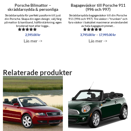
Porsche Bilmattor –
Bagageväskor till Porsche 911
skräddarsydda & personliga
(996 och 997)
Skräddarsydda för perfekt passform till just
Skräddarsydda bagageväskor till din Porsche
din Porsche. Skapa din egen design; välj färg
911 (996 och 997). Tre väskor i "trunken" och
på mattor & kantband, hälförstärkning, egen
fyra väskor i baksätet maximerar användandet
broderad text eller logga...
av hela bagageutrymmet...
Prisinterva
–
2,595.00
kr
3,795.00
kr
17,995.00
kr
Betygsatt
Betygsatt
3,795.00 
5.00
5.00
Läs mer ->
Läs mer ->
av 5
av 5
till
17,995.00
Relaterade produkter