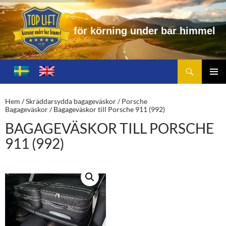
ö
r
n
i
n
g
u
n
d
e
r
b
a
r
h
i
m
m
e
l
Sök
Toplift.se – för körning under bar himmel
HOPPA
TILL
PRIMÄ
INNEHÅLL
MENY
Hem
/
Skräddarsydda bagageväskor
/
Porsche
Bagageväskor
/ Bagageväskor till Porsche 911 (992)
BAGAGEVÄSKOR TILL PORSCHE
911 (992)