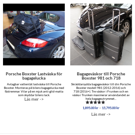
Porsche Boxster Lastväska för
Bagageväskor till Porsche
bagagelucka
Boxster 981 och 718
Avtagbar vattentät lastväska till Porsche
Skräddarsydda bagageväskor till din Porsche
Boxster. Monteras på bilens bagagelucka med
Boxster modell 981 (2012-2016) och
fästremmar. Vilar på en mjuk anti-glid-matta
718 (2016+). Tre väskor i Frunken och en
som skyddar bilens lack.
väska i Trunken maximerar användandet av
Läs mer ->
hela bagageutrymmet...
Prisinterva
–
1,895.00
kr
15,795.00
kr
Betygsatt
1,895.00 
5.00
Läs mer ->
av 5
till
15,795.00