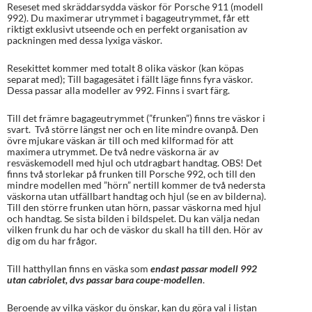
5.00
av 5
Reseset med skräddarsydda väskor för Porsche 911 (modell
baserat på
992). Du maximerar utrymmet i bagageutrymmet, får ett
kundrecens
riktigt exklusivt utseende och en perfekt organisation av
ioner
packningen med dessa lyxiga väskor.
Resekittet kommer med totalt 8 olika väskor (kan köpas
separat med); Till bagagesätet i fällt läge finns fyra väskor.
Dessa passar alla modeller av 992. Finns i svart färg.
Till det främre bagageutrymmet (”frunken”) finns tre väskor i
svart. Två större längst ner och en lite mindre ovanpå. Den
övre mjukare väskan är till och med kilformad för att
maximera utrymmet. De två nedre väskorna är av
resväskemodell med hjul och utdragbart handtag. OBS! Det
finns två storlekar på frunken till Porsche 992, och till den
mindre modellen med ”hörn” nertill kommer de två nedersta
väskorna utan utfällbart handtag och hjul (se en av bilderna).
Till den större frunken utan hörn, passar väskorna med hjul
och handtag. Se sista bilden i bildspelet. Du kan välja nedan
vilken frunk du har och de väskor du skall ha till den. Hör av
dig om du har frågor.
Till hatthyllan finns en väska som
endast passar modell 992
utan cabriolet, dvs passar bara coupe-modellen
.
Beroende av vilka väskor du önskar, kan du göra val i listan