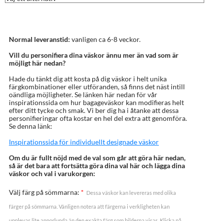
Normal leveranstid:
vanligen ca 6-8 veckor.
Vill du personifiera dina väskor ännu mer än vad som är
möjligt här nedan?
Hade du tänkt dig att kosta på dig väskor i helt unika
färgkombinationer eller utföranden, så finns det näst intill
oändliga möjligheter. Se länken här nedan för vår
inspirationssida om hur bagageväskor kan modifieras helt
efter ditt tycke och smak. Vi ber dig ha i åtanke att dessa
personifieringar ofta kostar en hel del extra att genomföra.
Se denna länk:
Inspirationssida för individuellt designade väskor
Om du är fullt nöjd med de val som går att göra här nedan,
så är det bara att fortsätta göra dina val här och lägga dina
väskor och val i varukorgen:
Välj färg på sömmarna:
*
Dessa väskor kan levereras med olika
färger på sömmarna. Vänligen notera att färgerna i verkligheten kan
upplevas lite annorlunda än den exakta färg som bilderna visas. Klicka på