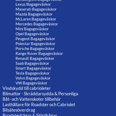
Lexus Bagageväskor
Maserati Bagageväskor
Mazda Bagageväskor
McLaren Bagageväskor
Mercedes Bagageväskor
Mini Bagageväskor
Opel Bagageväskor
Peugeot Bagageväskor
Polestar Bagageväskor
Porsche Bagageväskor
Range Rover Bagageväskor
Renault Bagageväskor
Saab Bagageväskor
Smart Bagageväskor
Tesla Bagageväskor
Volvo Bagageväskor
VW Bagageväskor
Vindskydd till cabrioleter
Bilmattor - Skräddarsydda & Personliga
Båt- och Vattenskoter tillbehör
Lasthållare för Roadster och Cabriolet
Bilsätesöverdrag
Roadsterbågar & Störtbågar