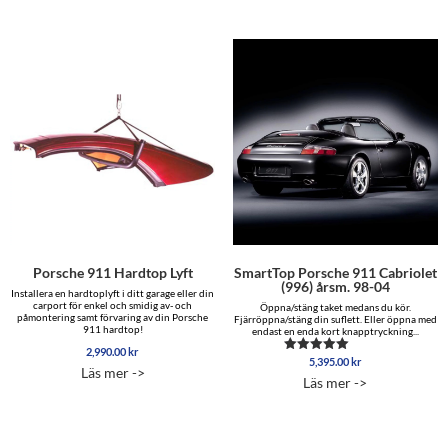
Porsche 911 Hardtop Lyft
SmartTop Porsche 911 Cabriolet
(996) årsm. 98-04
Installera en hardtoplyft i ditt garage eller din
carport för enkel och smidig av- och
Öppna/stäng taket medans du kör.
påmontering samt förvaring av din Porsche
Fjärröppna/stäng din suflett. Eller öppna med
911 hardtop!
endast en enda kort knapptryckning...
2,990.00
kr
5,395.00
kr
Betygsatt
Läs mer ->
5.00
Läs mer ->
av 5