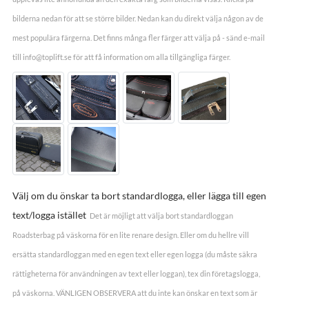
bilderna nedan för att se större bilder. Nedan kan du direkt välja någon av de
mest populära färgerna. Det finns många fler färger att välja på - sänd e-mail
till info@toplift.se för att få information om alla tillgängliga färger.
Välj om du önskar ta bort standardlogga, eller lägga till egen
text/logga istället
Det är möjligt att välja bort standardloggan
Roadsterbag på väskorna för en lite renare design. Eller om du hellre vill
ersätta standardloggan med en egen text eller egen logga (du måste säkra
rättigheterna för användningen av text eller loggan), tex din företagslogga,
på väskorna. VÄNLIGEN OBSERVERA att du inte kan önskar en text som är