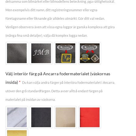
detsamma som bilmärket eller bilmodellens beteckning, pga rättighetsskäl.
Men exempelvis ditt namn, ditt registreringsnummer eller egna
företagsnamn eller liknande går alldeles utmärkt. Gör ditt val nedan.
Vänligen observera även att vissa egna loggor är ganska komplexa att göra
(många fina små detaljer), välja då komplex logga nedan.
Välj interiör färg på Ancarra fodermaterialet (väskornas
insida)
*
Du kan välja andra färger på interiöra fodermaterialet i Ancarra,
utöver den grå standardfärgen. Detta avser alltså endast färgen på
materialet på insidan av väskorna.