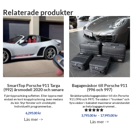
Relaterade produkter
SmartTop Porsche 911 Targa
Bagageväskor till Porsche 911
(992) årsmodell 2020 och senare
(996 och 997)
Fjärröppna/stäng sufletten. Eller öppna med
Skräddarsydda bagageväskor till din Porsche
endast en kort knapptryckning, även medans
911 (996 och 997). Tre väskor i "trunken" och
du kör. Styr fönster och vindskydd.
fyra väskor i baksätet maximerar användandet
Individuellt programmerbar...
av hela bagageutrymmet...
6,295.00
kr
Prisinterva
–
3,795.00
kr
17,995.00
kr
Betygsatt
Läs mer ->
3,795.00 
5.00
Läs mer ->
av 5
till
17,995.00