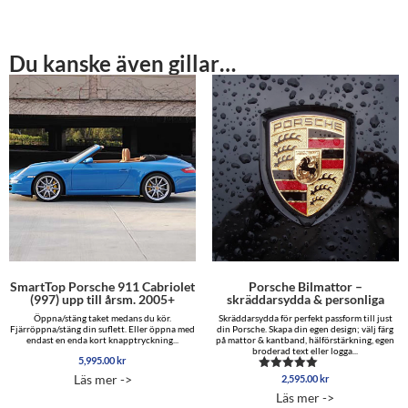
Du kanske även gillar…
SmartTop Porsche 911 Cabriolet
Porsche Bilmattor –
(997) upp till årsm. 2005+
skräddarsydda & personliga
Öppna/stäng taket medans du kör.
Skräddarsydda för perfekt passform till just
Fjärröppna/stäng din suflett. Eller öppna med
din Porsche. Skapa din egen design; välj färg
endast en enda kort knapptryckning...
på mattor & kantband, hälförstärkning, egen
broderad text eller logga...
5,995.00
kr
Läs mer ->
2,595.00
kr
Betygsatt
5.00
Läs mer ->
av 5