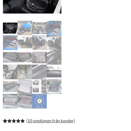
(
10
omdömen från kunder)
Betygsatt
20