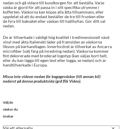
nedan och gå vidare till kundkorgen för att beställa. Varje
väska är gjord för att passa in i sitt specifika utrymme i
kofferten. Väskorna kan köpas alla åtta tillsammans, eller
uppdelat så att du endast beställer de tre till frunken eller
de fyra till baksätet eller väskan till hatthyllan. Gör ditt val
nedan.
De är tillverkade i väldigt hög kvalitet i tredimensionell vävd
vinyl med äkta Italienskt läder på framsidan av väskorna
liksom på bärhandtagen. Innerfordret är tillverkat av Ancarra
microfiber (välj färg på inredning nedan). Väskorna kommer
fint dekorerade med broderad logotyp (kan väljas bort helt,
eller du kan lägga till egen text eller logga, se nedan) och är
handtillverkade i Europa.
Missa inte videon nedan för bagageväskor (till annan bil)
nederst på denna produktsida (grå flik Video).
Välj de
väskor du
önskar