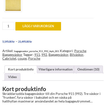
Bagageväskor
LÄGG I VARUKORGEN
till
Porsche
911
(992)
Prisintervall:
–
5,195.00
kr
21,495.00
kr
mängd
5,195.00 kr
till
Artikel:
Kategori:
Porsche
bagagevaskor_porsche_911_992_ikpb_001
21,495.00 kr
Bagageväskor
Taggar:
911
,
992
,
Bagageväskor
,
Bilväskor
,
Cabriolet
,
coupe
,
Porsche
Kort produktinfo
Ytterligare information
Omdömen (10)
Video
Kort produktinfo
Skräddarsydda bagageväskor till din Porsche 911 (992). Tre väskor i
”frunken”, fyra väskor i baksätet och en väska på
hatthyllan maximerar användandet av hela bagageutrymmet…