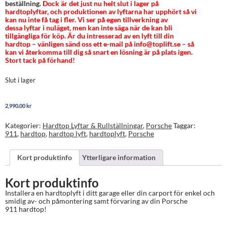
beställning.
Dock är det just nu helt slut i lager på
hardtoplyftar, och produktionen av lyftarna har upphört så vi
kan nu inte få tag i fler. Vi ser på egen tillverkning av
dessa lyftar i nuläget, men kan inte säga när de kan bli
tillgängliga för köp. Är du intresserad av en lyft till din
hardtop – vänligen sänd oss ett e-mail på info@toplift.se – så
kan vi återkomma till dig så snart en lösning är på plats igen.
Stort tack på förhand!
Slut i lager
2,990.00
kr
Kategorier:
Hardtop Lyftar & Rullställningar
,
Porsche
Taggar:
911
,
hardtop
,
hardtop lyft
,
hardtoplyft
,
Porsche
Kort produktinfo
Ytterligare information
Kort produktinfo
Installera en hardtoplyft i ditt garage eller din carport för enkel och
smidig av- och påmontering samt förvaring av din Porsche
911 hardtop!