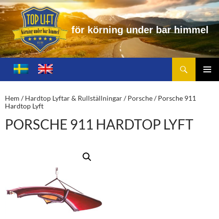
f
ö
r
k
ö
r
n
i
n
g
u
n
d
e
r
b
a
r
h
i
m
m
e
l
Sök
Toplift.se – för körning under bar himmel
HOPPA
TILL
PRIMÄ
INNEHÅLL
MENY
Hem
/
Hardtop Lyftar & Rullställningar
/
Porsche
/ Porsche 911
Hardtop Lyft
PORSCHE 911 HARDTOP LYFT