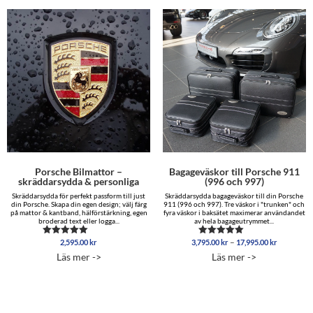
Porsche Bilmattor –
Bagageväskor till Porsche 911
skräddarsydda & personliga
(996 och 997)
Skräddarsydda för perfekt passform till just
Skräddarsydda bagageväskor till din Porsche
din Porsche. Skapa din egen design; välj färg
911 (996 och 997). Tre väskor i "trunken" och
på mattor & kantband, hälförstärkning, egen
fyra väskor i baksätet maximerar användandet
broderad text eller logga...
av hela bagageutrymmet...
Prisinterva
–
2,595.00
kr
3,795.00
kr
17,995.00
kr
Betygsatt
Betygsatt
3,795.00 
5.00
5.00
Läs mer ->
Läs mer ->
av 5
av 5
till
17,995.00