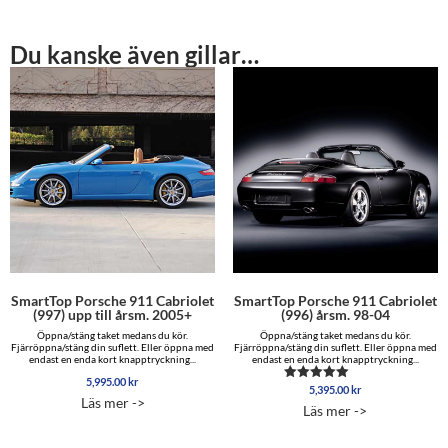
Du kanske även gillar…
SmartTop Porsche 911 Cabriolet
SmartTop Porsche 911 Cabriolet
(997) upp till årsm. 2005+
(996) årsm. 98-04
Öppna/stäng taket medans du kör.
Öppna/stäng taket medans du kör.
Fjärröppna/stäng din suflett. Eller öppna med
Fjärröppna/stäng din suflett. Eller öppna med
endast en enda kort knapptryckning...
endast en enda kort knapptryckning...
5,995.00
kr
5,395.00
kr
Betygsatt
Läs mer ->
5.00
Läs mer ->
av 5