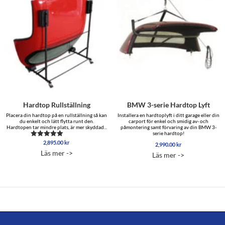
Hardtop Rullställning
BMW 3-serie Hardtop Lyft
Placera din hardtop på en rullställning så kan
Installera en hardtoplyft i ditt garage eller din
du enkelt och lätt flytta runt den.
carport för enkel och smidig av- och
Hardtopen tar mindre plats, är mer skyddad...
påmontering samt förvaring av din BMW 3-
serie hardtop!
2,895.00
kr
Betygsatt
2,990.00
kr
5.00
Läs mer ->
Läs mer ->
av 5