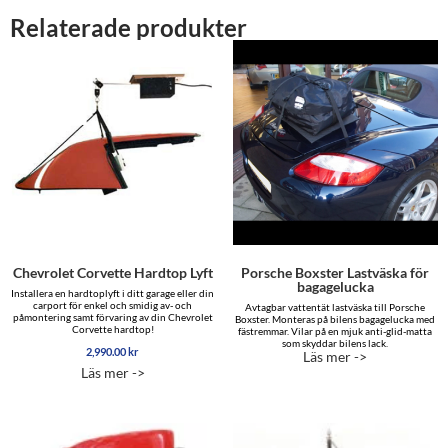
Relaterade produkter
Chevrolet Corvette Hardtop Lyft
Porsche Boxster Lastväska för
bagagelucka
Installera en hardtoplyft i ditt garage eller din
carport för enkel och smidig av- och
Avtagbar vattentät lastväska till Porsche
påmontering samt förvaring av din Chevrolet
Boxster. Monteras på bilens bagagelucka med
Corvette hardtop!
fästremmar. Vilar på en mjuk anti-glid-matta
som skyddar bilens lack.
2,990.00
kr
Läs mer ->
Läs mer ->