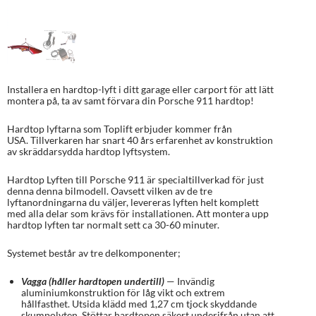
Installera en hardtop-lyft i ditt garage eller carport för att lätt
montera på, ta av samt förvara din Porsche 911 hardtop!
Hardtop lyftarna som Toplift erbjuder kommer från
USA. Tillverkaren har snart 40 års erfarenhet av konstruktion
av skräddarsydda hardtop lyftsystem.
Hardtop Lyften till Porsche 911 är specialtillverkad för just
denna denna bilmodell. Oavsett vilken av de tre
lyftanordningarna du väljer, levereras lyften helt komplett
med alla delar som krävs för installationen. Att montera upp
hardtop lyften tar normalt sett ca 30-60 minuter.
Systemet består av tre delkomponenter;
Vagga (håller hardtopen undertill)
— Invändig
aluminiumkonstruktion för låg vikt och extrem
hållfasthet. Utsida klädd med 1,27 cm tjock skyddande
skumpolyten. Stöttar hardtopen säkert underifrån utan att