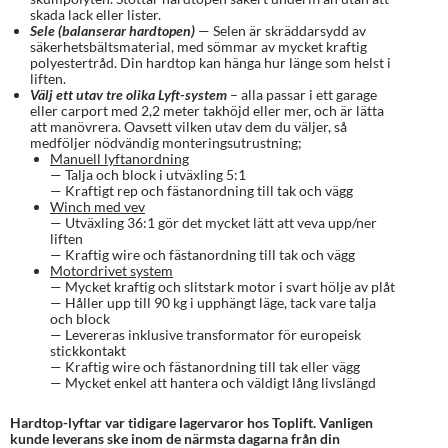
skada lack eller lister.
Sele (balanserar hardtopen)
— Selen är skräddarsydd av
säkerhetsbältsmaterial, med sömmar av mycket kraftig
polyestertråd. Din hardtop kan hänga hur länge som helst i
liften.
Välj ett utav tre olika Lyft-system
– alla passar i ett garage
eller carport med 2,2 meter takhöjd eller mer, och är lätta
att manövrera. Oavsett vilken utav dem du väljer, så
medföljer nödvändig monteringsutrustning;
Manuell lyftanordning
— Talja och block i utväxling 5:1
— Kraftigt rep och fästanordning till tak och vägg
Winch med vev
— Utväxling 36:1 gör det mycket lätt att veva upp/ner
liften
— Kraftig wire och fästanordning till tak och vägg
Motordrivet system
— Mycket kraftig och slitstark motor i svart hölje av plåt
— Håller upp till 90 kg i upphängt läge, tack vare talja
och block
— Levereras inklusive transformator för europeisk
stickkontakt
— Kraftig wire och fästanordning till tak eller vägg
— Mycket enkel att hantera och väldigt lång livslängd
Hardtop-lyftar var tidigare lagervaror hos Toplift. Vanligen
kunde leverans ske inom de närmsta dagarna från din