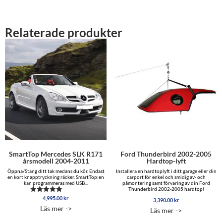
Relaterade produkter
SmartTop Mercedes SLK R171
Ford Thunderbird 2002-2005
årsmodell 2004-2011
Hardtop-lyft
Öppna/Stäng ditt tak medans du kör. Endast
Installera en hardtoplyft i ditt garage eller din
en kort knapptryckning räcker. SmartTop:en
carport för enkel och smidig av- och
kan programmeras med USB...
påmontering samt förvaring av din Ford
Thunderbird 2002-2005 hardtop!
4,995.00
kr
Betygsatt
3,390.00
kr
5.00
Läs mer ->
Läs mer ->
av 5