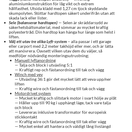
aluminiumkonstruktion för låg vikt och extrem
hållfasthet. Utsida klädd med 1,27 cm tjock skyddande
skumpolyten. Stöttar hardtopen säkert underifrån utan att
skada lack eller lister.
Sele (balanserar hardtopen)
— Selen är skräddarsydd av
säkerhetsbältsmaterial, med sömmar av mycket kraftig
polyestertråd. Din hardtop kan hänga hur länge som helst i
liften.
Välj ett utav tre olika Lyft-system
– alla passar i ett garage
eller carport med 2,2 meter takhöjd eller mer, och är lätta
att manövrera. Oavsett vilken utav dem du väljer, så
medföljer nödvändig monteringsutrustning;
Manuell lyftanordning
— Talja och block i utväxling 5:1
— Kraftigt rep och fästanordning till tak och vägg
Winch med vev
— Utväxling 36:1 gör det mycket lätt att veva upp/ner
liften
— Kraftig wire och fästanordning till tak och vägg
Motordrivet system
— Mycket kraftig och slitstark motor i svart hölje av plåt
— Håller upp till 90 kg i upphängt läge, tack vare talja
och block
— Levereras inklusive transformator för europeisk
stickkontakt
— Kraftig wire och fästanordning till tak eller vägg
— Mycket enkel att hantera och väldigt lång livslängd