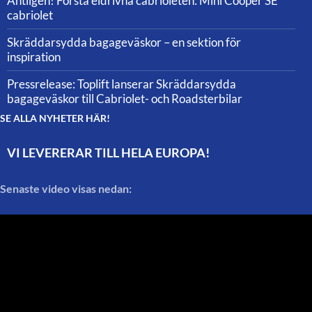
Äntligen! Första eldrivna cabrioleten: Mini Cooper SE
cabriolet
Skräddarsydda bagageväskor – en sektion för
inspiration
Pressrelease: Toplift lanserar Skräddarsydda
bagageväskor till Cabriolet- och Roadsterbilar
SE ALLA NYHETER HÄR!
VI LEVERERAR TILL HELA EUROPA!
Senaste video visas nedan: