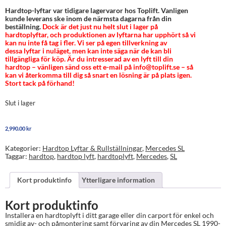
Hardtop-lyftar var tidigare lagervaror hos Toplift. Vanligen
kunde leverans ske inom de närmsta dagarna från din
beställning.
Dock är det just nu helt slut i lager på
hardtoplyftar, och produktionen av lyftarna har upphört så vi
kan nu inte få tag i fler. Vi ser på egen tillverkning av
dessa lyftar i nuläget, men kan inte säga när de kan bli
tillgängliga för köp. Är du intresserad av en lyft till din
hardtop – vänligen sänd oss ett e-mail på info@toplift.se – så
kan vi återkomma till dig så snart en lösning är på plats igen.
Stort tack på förhand!
Slut i lager
2,990.00
kr
Kategorier:
Hardtop Lyftar & Rullställningar
,
Mercedes SL
Taggar:
hardtop
,
hardtop lyft
,
hardtoplyft
,
Mercedes
,
SL
Kort produktinfo
Ytterligare information
Kort produktinfo
Installera en hardtoplyft i ditt garage eller din carport för enkel och
smidig av- och påmontering samt förvaring av din Mercedes SL 1990-