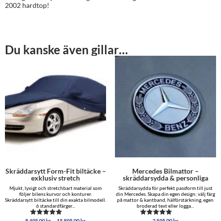
2002 hardtop!
Du kanske även gillar…
Skräddarsytt Form-Fit biltäcke –
Mercedes Bilmattor –
exklusiv stretch
skräddarsydda & personliga
Mjukt, lyxigt och stretchbart material som
Skräddarsydda för perfekt passform till just
följer bilens kurvor och konturer.
din Mercedes. Skapa din egen design; välj färg
Skräddarsytt biltäcke till din exakta bilmodell.
på mattor & kantband, hälförstärkning, egen
6 standardfärger...
broderad text eller logga...
Prisintervall:
–
8,495.00
kr
15,895.00
kr
2,595.00
kr
Betygsatt
Betygsatt