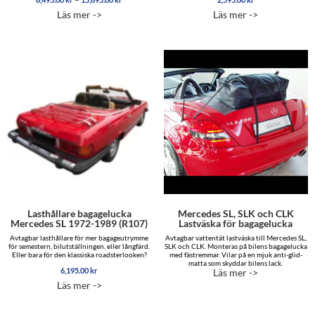
8,495.00 kr
5.00
5.00
Läs mer ->
Läs mer ->
av 5
av 5
till
15,895.00 kr
Lasthållare bagagelucka
Mercedes SL, SLK och CLK
Mercedes SL 1972-1989 (R107)
Lastväska för bagagelucka
Avtagbar lasthållare för mer bagageutrymme
Avtagbar vattentät lastväska till Mercedes SL,
för semestern, bilutställningen, eller långfärd.
SLK och CLK. Monteras på bilens bagagelucka
Eller bara för den klassiska roadsterlooken?
med fästremmar. Vilar på en mjuk anti-glid-
matta som skyddar bilens lack.
6,195.00
kr
Läs mer ->
Läs mer ->