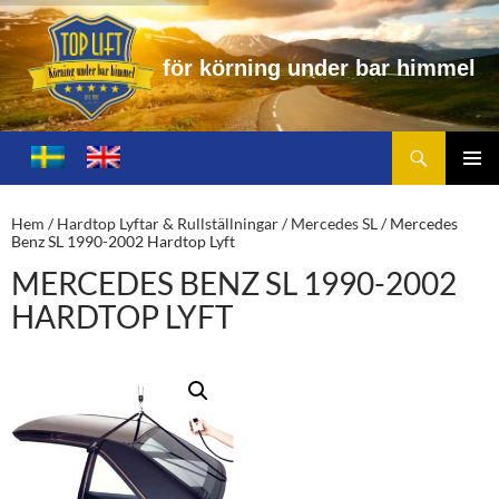
f
ö
r
k
ö
r
n
i
n
g
u
n
d
e
r
b
a
r
h
i
m
m
e
l
Sök
Toplift.se – för körning under bar himmel
HOPPA
TILL
PRIMÄ
INNEHÅLL
MENY
Hem
/
Hardtop Lyftar & Rullställningar
/
Mercedes SL
/ Mercedes
Benz SL 1990-2002 Hardtop Lyft
MERCEDES BENZ SL 1990-2002
HARDTOP LYFT