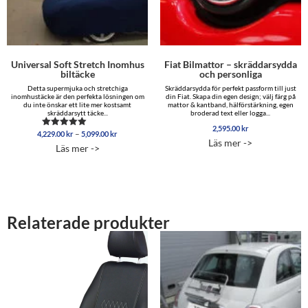
Universal Soft Stretch Inomhus
Fiat Bilmattor – skräddarsydda
biltäcke
och personliga
Detta supermjuka och stretchiga
Skräddarsydda för perfekt passform till just
inomhustäcke är den perfekta lösningen om
din Fiat. Skapa din egen design; välj färg på
du inte önskar ett lite mer kostsamt
mattor & kantband, hälförstärkning, egen
skräddarsytt täcke...
broderad text eller logga...
2,595.00
kr
Prisintervall:
–
4,229.00
kr
5,099.00
kr
Betygsatt
Läs mer ->
4,229.00 kr
4.96
Läs mer ->
av 5
till
5,099.00 kr
Relaterade produkter