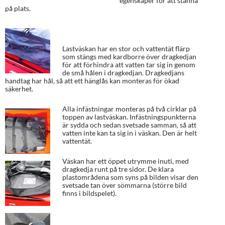
egenskaper för att stanna
på plats.
Lastväskan har en stor och vattentät flärp
som stängs med kardborre över dragkedjan
för att förhindra att vatten tar sig in genom
de små hålen i dragkedjan. Dragkedjans
handtag har hål, så att ett hänglås kan monteras för ökad
säkerhet.
Alla infästningar monteras på två cirklar på
toppen av lastväskan. Infästningspunkterna
är sydda och sedan svetsade samman, så att
vatten inte kan ta sig in i väskan. Den är helt
vattentät.
Väskan har ett öppet utrymme inuti, med
dragkedja runt på tre sidor. De klara
plastområdena som syns på bilden visar den
svetsade tan över sömmarna (större bild
finns i bildspelet).