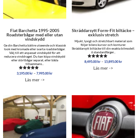
Fiat Barchetta 1995-2005
Skräddarsytt Form-Fit biltäcke –
Roadsterbågar med eller utan
exklusiv stretch
vindskydd
Mjukt, lyxigt och stretchbart material som
följer bilens kurvor och konturer.
Ge din Barchetta bättre utseende och klassisk
Skräddarsytt biltäcke till din exakta bilmodell.
look med kromade eller svarta roadsterbågar.
6 standardfärger...
Välj till ett anpassat vindskydd för att
reducera vinddraget. Du kan köpa vindskydd
eller störtbågar separat, eller båda
Prisinterva
–
8,495.00
kr
15,895.00
kr
Betygsatt
tillsammans...
8,495.00 
5.00
Läs mer ->
av 5
till
Prisintervall:
–
3,195.00
kr
7,995.00
kr
Betygsatt
15,895.00
3,195.00 kr
5.00
Läs mer ->
av 5
till
7,995.00 kr