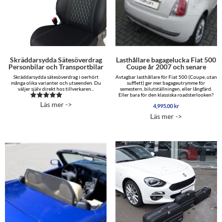
Skräddarsydda Sätesöverdrag
Lasthållare bagagelucka Fiat 500
Personbilar och Transportbilar
Coupe år 2007 och senare
Skräddarsydda sätesöverdrag i oerhört
Avtagbar lasthållare för Fiat 500 (Coupe, utan
många olika varianter och utseenden. Du
sufflett) ger mer bagageutrymme för
väljer själv direkt hos tillverkaren...
semestern, bilutställningen, eller långfärd.
Eller bara för den klassiska roadsterlooken?
Läs mer ->
Betygsatt
4,995.00
kr
5.00
Läs mer ->
av 5