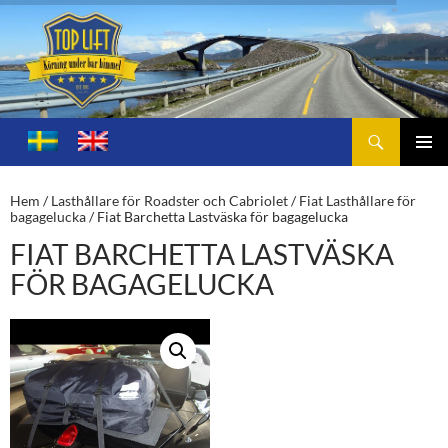
Sök
Toplift.se – för körning under bar himmel
HOPPA
TILL
PRIMÄ
INNEHÅLL
MENY
Hem
/
Lasthållare för Roadster och Cabriolet
/
Fiat Lasthållare för
bagagelucka
/ Fiat Barchetta Lastväska för bagagelucka
FIAT BARCHETTA LASTVÄSKA
FÖR BAGAGELUCKA