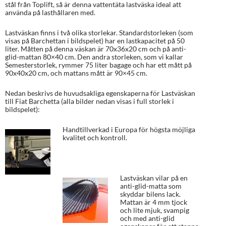
stål från Toplift, så är denna vattentäta lastväska ideal att
använda på lasthållaren med.
Lastväskan finns i två olika storlekar. Standardstorleken (som
visas på Barchettan i bildspelet) har en lastkapacitet på 50
liter. Måtten på denna väskan är 70x36x20 cm och på anti-
glid-mattan 80×40 cm. Den andra storleken, som vi kallar
Semesterstorlek, rymmer 75 liter bagage och har ett mått på
90x40x20 cm, och mattans mått är 90×45 cm.
Nedan beskrivs de huvudsakliga egenskaperna för Lastväskan
till Fiat Barchetta (alla bilder nedan visas i full storlek i
bildspelet):
Handtillverkad i Europa för högsta möjliga
kvalitet och kontroll.
Lastväskan vilar på en
anti-glid-matta som
skyddar bilens lack.
Mattan är 4 mm tjock
och lite mjuk, svampig
och med anti-glid