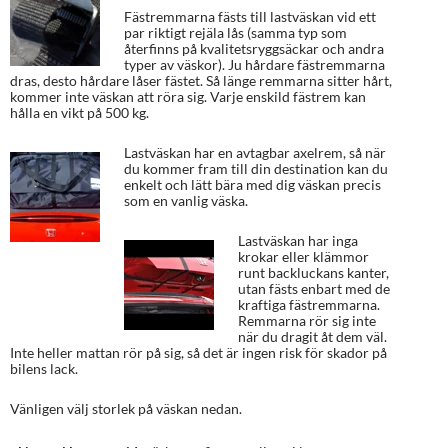
Fästremmarna fästs till lastväskan vid ett
par riktigt rejäla lås (samma typ som
återfinns på kvalitetsryggsäckar och andra
typer av väskor). Ju hårdare fästremmarna
dras, desto hårdare låser fästet. Så länge remmarna sitter hårt,
kommer inte väskan att röra sig. Varje enskild fästrem kan
hålla en vikt på 500 kg.
Lastväskan har en avtagbar axelrem, så när
du kommer fram till din destination kan du
enkelt och lätt bära med dig väskan precis
som en vanlig väska.
Lastväskan har inga
krokar eller klämmor
runt backluckans kanter,
utan fästs enbart med de
kraftiga fästremmarna.
Remmarna rör sig inte
när du dragit åt dem väl.
Inte heller mattan rör på sig, så det är ingen risk för skador på
bilens lack.
Vänligen välj storlek på väskan nedan.