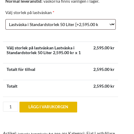
Normal leveranstid:
väskorna finns vanligen i lager.
Välj storlek på lastväskan
*
Välj storlek på lastväskan Lastväska i
2,595.00
kr
Standardstorlek 50 Liter
2,595.00
kr x 1
Totalt för tillval
2,595.00
kr
Totalt
2,595.00
kr
Fiat
LÄGG I VARUKORGEN
Barchetta
Lastväska
för
bagagelucka
mängd
Artikel:
Kategori:
Fiat Lasthållare
lastvaska_bagagelucka_fiat_lbbb_001