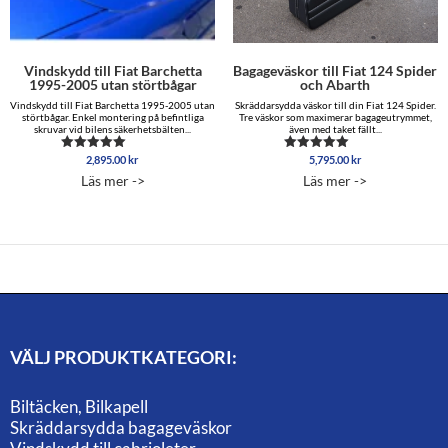
Vindskydd till Fiat Barchetta
Bagageväskor till Fiat 124 Spider
1995-2005 utan störtbågar
och Abarth
Vindskydd till Fiat Barchetta 1995-2005 utan
Skräddarsydda väskor till din Fiat 124 Spider.
störtbågar. Enkel montering på befintliga
Tre väskor som maximerar bagageutrymmet,
skruvar vid bilens säkerhetsbälten...
även med taket fällt...
2,895.00
kr
5,795.00
kr
Betygsatt
Betygsatt
5.00
5.00
Läs mer ->
Läs mer ->
av 5
av 5
VÄLJ PRODUKTKATEGORI:
Biltäcken, Bilkapell
Skräddarsydda bagageväskor