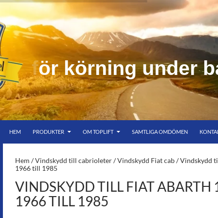
u
n
d
e
r
b
HOPPA TILL INNEHÅLL
er bar himmel
HEM
PRODUKTER
OM TOPLIFT
SAMTLIGA OMDÖMEN
KONTA
S-
Hem
/
Vindskydd till cabrioleter
/
Vindskydd Fiat cab
/ Vindskydd ti
1966 till 1985
VINDSKYDD TILL FIAT ABARTH 
1966 TILL 1985