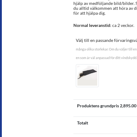
hjälp av medföljande bild/bilder. 
du alltid välkommen att höra av dig
för att hjälpa dig.
Normal leveranstid:
ca 2 veckor.
Välj till en passande förvaringsv
många olika storlekar. Om du väljer till en 
en som är väl anpassad för ditt vindskydd.
Produktens grundpris
2,895.00
Totalt