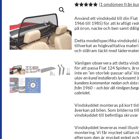
(
1
omdömen från ku
Betygsatt
2
5.00
av 5
Använd ett vindskydd till din Fia
baserat på
1966 till 1985) för att kraftigt re
kundrecens
på öron, nacke och ben samt dålig
ioner
Detta modellspecifika vindskydd ä
tillverkat av högkvalitativa materi
och stålram täckt med lädermateria
Vänligen observera att detta vinds
för att passa Fiat 124 Spiders, å
inte en ”en-storlek-passar-alla” lö
utav en kund installerats lyckosamt (
kundens kommentar nedan och sista bil
från 1960 – och bör då rimligen fung
cabriolet.
Vindskyddet monteras på kort tid
åverkan på bilen. Som bilderna till
vindskyddet till befintliga skruvar
Vindskyddet levereras med illust
montering. Vi får mycket sällan n
eftersom den är mycket enkel och