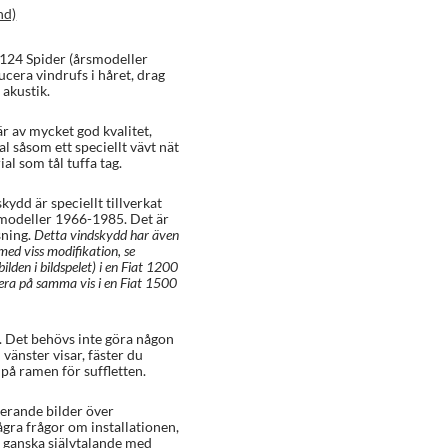
nd)
t 124 Spider (årsmodeller
ducera vindrufs i håret, drag
 akustik.
r av mycket god kvalitet,
al såsom ett speciellt vävt nät
l som tål tuffa tag.
kydd är speciellt tillverkat
rsmodeller 1966-1985. Det är
sning.
Detta vindskydd har även
med viss modifikation, se
den i bildspelet) i en Fiat 1200
era på samma vis i en Fiat 1500
. Det behövs inte göra någon
 vänster visar, fäster du
 på ramen för suffletten.
rerande bilder över
ågra frågor om installationen,
 ganska självtalande med