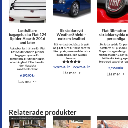
Lasthållare
Skräddarsytt
Fiat Bilmattor
bagagelucka Fiat 124
WeatherShield –
skräddarsydda 
Spider Abarth 2016
extrem kvalitet
personliga
and later
När endast det bästa är gott
Skräddarsydda för per
nog. Ett tunt biltäcke som tar
passform till just din F
Avtagbar lasthållare för Fiat
liten plats, men med det allra
Skapa din egen design; 
124 Spider Abarth ger mer
bästa skydd, kan tvättas
färg på mattor & kantb
bagageutrymme för
hemma...
hälförstärkning, ege
semestern, bilutställningen,
broderad text eller logg
eller långfärd. Eller bara för
den klassiska
Prisintervall:
–
12,595.00
kr
22,695.00
kr
Betygsatt
2,595.00
kr
roadsterlooken?
12,595.00 kr
5.00
Läs mer ->
Läs mer ->
av 5
till
6,195.00
kr
22,695.00 kr
Läs mer ->
Relaterade produkter