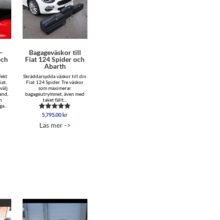
 –
Bagageväskor till
och
Fiat 124 Spider och
Abarth
fekt
Skräddarsydda väskor till din
iat.
Fiat 124 Spider. Tre väskor
välj
som maximerar
and,
bagageutrymmet, även med
n
taket fällt...
a...
5,795.00
kr
Betygsatt
5.00
Läs mer ->
av 5