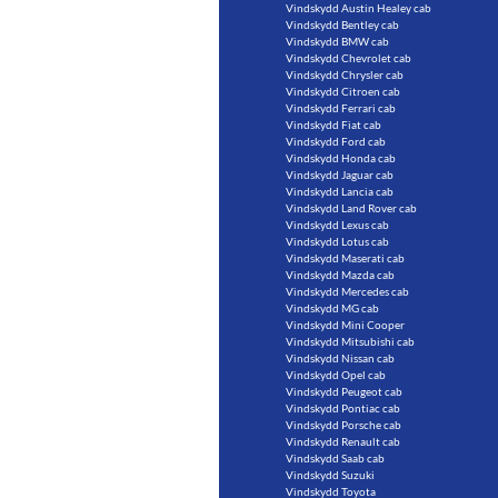
Vindskydd Austin Healey cab
Vindskydd Bentley cab
Vindskydd BMW cab
Vindskydd Chevrolet cab
Vindskydd Chrysler cab
Vindskydd Citroen cab
Vindskydd Ferrari cab
Vindskydd Fiat cab
Vindskydd Ford cab
Vindskydd Honda cab
Vindskydd Jaguar cab
Vindskydd Lancia cab
Vindskydd Land Rover cab
Vindskydd Lexus cab
Vindskydd Lotus cab
Vindskydd Maserati cab
Vindskydd Mazda cab
Vindskydd Mercedes cab
Vindskydd MG cab
Vindskydd Mini Cooper
Vindskydd Mitsubishi cab
Vindskydd Nissan cab
Vindskydd Opel cab
Vindskydd Peugeot cab
Vindskydd Pontiac cab
Vindskydd Porsche cab
Vindskydd Renault cab
Vindskydd Saab cab
Vindskydd Suzuki
Vindskydd Toyota