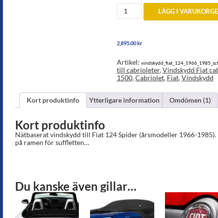
Vindskydd
LÄGG I VARUKORG
till
Fiat
Abarth
124
2,895.00
kr
Spider
1966
till
Artikel:
vindskydd_fiat_124_1966_1985_sc
1985
till cabrioleter
,
Vindskydd Fiat ca
mängd
1500
,
Cabriolet
,
Fiat
,
Vindskydd
Kort produktinfo
Ytterligare information
Omdömen (1)
Kort produktinfo
Nätbaserat vindskydd till Fiat 124 Spider (årsmodeller 1966-1985). 
på ramen för suffletten…
Du kanske även gillar…