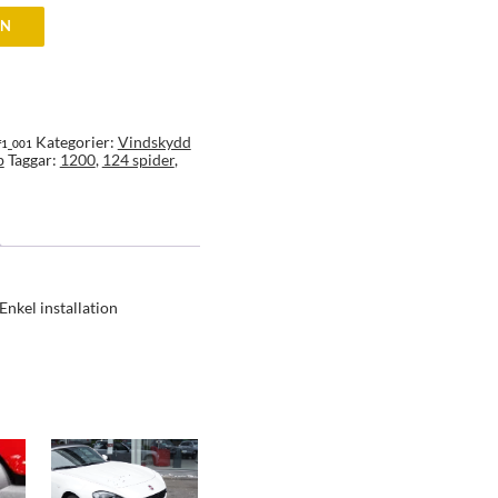
EN
Kategorier:
Vindskydd
f1_001
b
Taggar:
1200
,
124 spider
,
Enkel installation