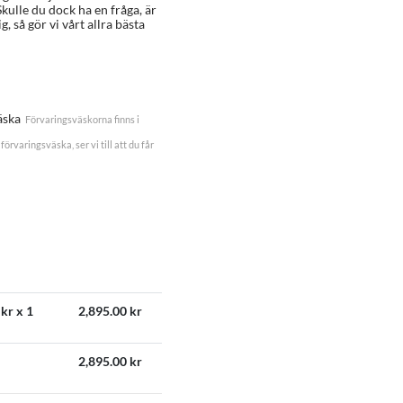
Skulle du dock ha en fråga, är
, så gör vi vårt allra bästa
äska
Förvaringsväskorna finns i
förvaringsväska, ser vi till att du får
kr x 1
2,895.00
kr
2,895.00
kr