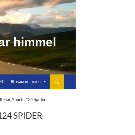
a
r
h
i
m
m
e
l
KT
0 VAROR
0.00 KR
ll Fiat Abarth 124 Spider
124 SPIDER