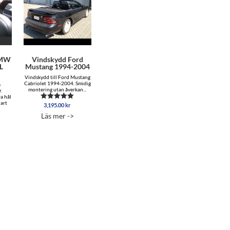
BMW
Vindskydd Ford
L
Mustang 1994-2004
Vindskydd till Ford Mustang
Cabriolet 1994-2004. Smidig
å
montering utan åverkan...
.
a hål
lart
3,195.00
kr
Betygsatt
4.88
Läs mer ->
av 5