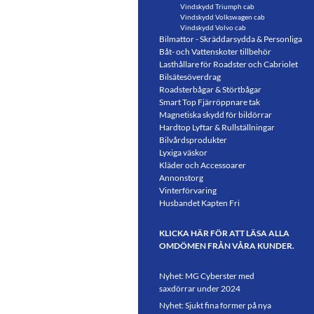
Vindskydd Triumph cab
Vindskydd Volkswagen cab
Vindskydd Volvo cab
Bilmattor - Skräddarsydda & Personliga
Båt- och Vattenskoter tillbehör
Lasthållare för Roadster och Cabriolet
Bilsätesöverdrag
Roadsterbågar & Störtbågar
Smart Top Fjärröppnare tak
Magnetiska skydd för bildörrar
Hardtop Lyftar & Rullställningar
Bilvårdsprodukter
Lyxiga väskor
Kläder och Accessoarer
Annonstorg
Vinterförvaring
Husbandet Kapten Fri
KLICKA HÄR FÖR ATT LÄSA ALLA
OMDÖMEN FRÅN VÅRA KUNDER.
Nyhet: MG Cyberster med
saxdörrar under 2024
Nyhet: Sjukt fina former på nya