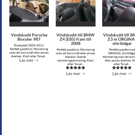
Vindskydd Porsche
Vindskydd till BMW
Vindskydd till 
Boxster 987
Z4 (E85) fram till
Z3 m ORGINA
2008
störtbågar
Årsmodell 2005-2011.
Perfekt passform. Montering
Perfekt passform. Montering
Perfekt passform p
utan att borra hål eller annan
utan att borra hål eller annan
ORGINAL störtbågar
åverkan. Klart eller Tonat...
åverkan. Svensk
Montering utan att borr
Läs mer ->
monteringsanvisning. Klart
eller annan åverkan. K
eller Tonat...
eller Tonat...
Läs mer ->
Läs mer ->
Betygsatt
Betygsatt
4.92
5.00
av 5
av 5