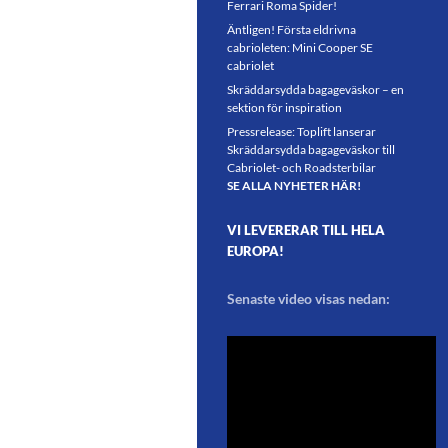
Ferrari Roma Spider!
Äntligen! Första eldrivna
cabrioleten: Mini Cooper SE
cabriolet
Skräddarsydda bagageväskor – en
sektion för inspiration
Pressrelease: Toplift lanserar
Skräddarsydda bagageväskor till
Cabriolet- och Roadsterbilar
SE ALLA NYHETER HÄR!
VI LEVERERAR TILL HELA
EUROPA!
Senaste video visas nedan: