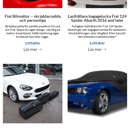
Fiat Bilmattor – skräddarsydda
Lasthållare bagagelucka Fiat 124
och personliga
Spider Abarth 2016 and later
Skräddarsydda för perfekt passform till just
Avtagbar lasthållare för Fiat 124 Spider
din Fiat. Skapa din egen design; välj färg på
Abarth ger mer bagageutrymme för semestern,
mattor & kantband, hälförstärkning, egen
bilutställningen, eller långfärd. Eller bara för
broderad text eller logga...
den klassiska roadsterlooken?
2,595.00
kr
6,195.00
kr
Läs mer ->
Läs mer ->