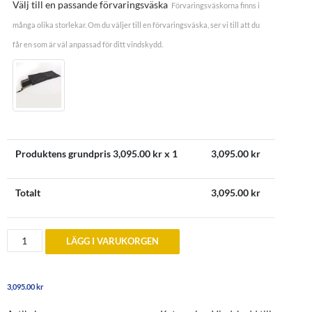
Välj till en passande förvaringsväska
Förvaringsväskorna finns i
många olika storlekar. Om du väljer till en förvaringsväska, ser vi till att du
får en som är väl anpassad för ditt vindskydd.
Produktens grundpris
3,095.00
kr x 1
3,095.00
kr
Totalt
3,095.00
kr
Vindskydd
LÄGG I VARUKORGEN
till
Fiat
Abarth
124
3,095.00
kr
Spider
mängd