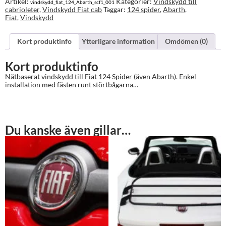
Artikel:
Kategorier:
Vindskydd till
vindskydd_fiat_124_Abarth_scf1_001
cabrioleter
,
Vindskydd Fiat cab
Taggar:
124 spider
,
Abarth
,
Fiat
,
Vindskydd
Kort produktinfo
Ytterligare information
Omdömen (0)
Kort produktinfo
Nätbaserat vindskydd till Fiat 124 Spider (även Abarth). Enkel
installation med fästen runt störtbågarna…
Du kanske även gillar…