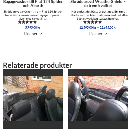
Bagageväskor till Fiat 124 Spider
Skräddarsytt WeatherShield –
och Abarth
extrem kvalitet
Skräddarsydda väskor till din Fiat 124 Spider.
När endast det bästa är gott nog. Ett tunt
Tre väskor som maximerar bagageutrymmet,
biltäcke som tar liten plats, men med det allra
även med taket fällt...
bästa skydd, kan tvättas hemma...
Prisinterv
–
5,795.00
kr
12,595.00
kr
22,695.00
kr
Betygsatt
Betygsatt
12,595.0
5.00
5.00
Läs mer ->
Läs mer ->
av 5
av 5
till
22,695.0
Relaterade produkter