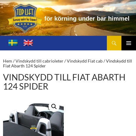
ö
r
k
ö
r
n
i
n
g
u
n
d
e
r
b
a
r
h
i
m
m
e
l
Sök
Toplift.se – för körning under bar himmel
HOPPA
TILL
PRIMÄ
INNEHÅLL
MENY
Hem
/
Vindskydd till cabrioleter
/
Vindskydd Fiat cab
/ Vindskydd till
Fiat Abarth 124 Spider
VINDSKYDD TILL FIAT ABARTH
124 SPIDER