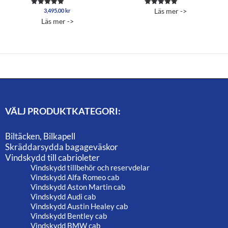
Läs mer ->
3,495.00
kr
Betygsatt
Betygsatt
5.00
5.00
Läs mer ->
av 5
av 5
VÄLJ PRODUKTKATEGORI:
Biltäcken, Bilkapell
Skräddarsydda bagageväskor
Vindskydd till cabrioleter
Vindskydd tillbehör och reservdelar
Vindskydd Alfa Romeo cab
Vindskydd Aston Martin cab
Vindskydd Audi cab
Vindskydd Austin Healey cab
Vindskydd Bentley cab
Vindskydd BMW cab