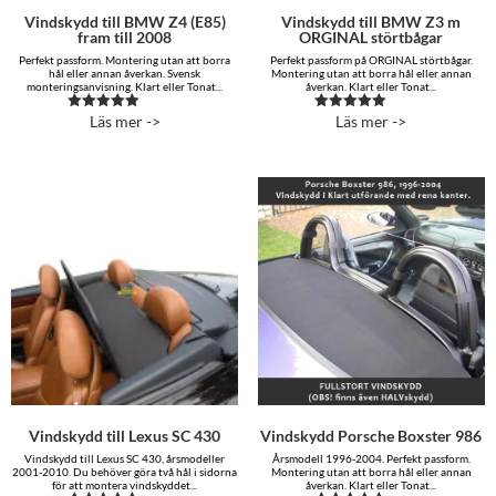
Vindskydd till BMW Z4 (E85)
Vindskydd till BMW Z3 m
fram till 2008
ORGINAL störtbågar
Perfekt passform. Montering utan att borra
Perfekt passform på ORGINAL störtbågar.
hål eller annan åverkan. Svensk
Montering utan att borra hål eller annan
monteringsanvisning. Klart eller Tonat...
åverkan. Klart eller Tonat...
Läs mer ->
Läs mer ->
Betygsatt
Betygsatt
4.92
5.00
av 5
av 5
Vindskydd till Lexus SC 430
Vindskydd Porsche Boxster 986
Vindskydd till Lexus SC 430, årsmodeller
Årsmodell 1996-2004. Perfekt passform.
2001-2010. Du behöver göra två hål i sidorna
Montering utan att borra hål eller annan
för att montera vindskyddet...
åverkan. Klart eller Tonat...