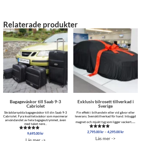
Relaterade produkter
Bagageväskor till Saab 9-3
Exklusiv bilrosett tillverkad i
Cabriolet
Sverige
Skräddarsydda bagageväskor till din Saab 9-3
Fin effekt i bilhandeln eller vid gåvor eller
Cabriolet. Fyra kvalitetsväskor som maximerar
leverans. Svensktillverkad för hand. Inbyggd
användandet av hela bagageutrymmet, även
…
magnet och mjukt tyg som ligger vackert
med taket nere...
Prisinterva
–
2,795.00
kr
4,295.00
kr
Betygsatt
9,695.00
kr
Betygsatt
2,795.00 
4.86
5.00
Läs mer ->
Läs mer ->
av 5
till
av 5