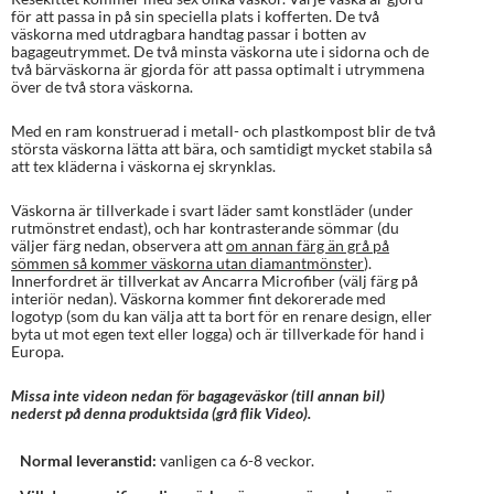
för att passa in på sin speciella plats i kofferten. De två
väskorna med utdragbara handtag passar i botten av
bagageutrymmet. De två minsta väskorna ute i sidorna och de
två bärväskorna är gjorda för att passa optimalt i utrymmena
över de två stora väskorna.
Med en ram konstruerad i metall- och plastkompost blir de två
största väskorna lätta att bära, och samtidigt mycket stabila så
att tex kläderna i väskorna ej skrynklas.
Väskorna är tillverkade i svart läder samt konstläder (under
rutmönstret endast), och har kontrasterande sömmar (du
väljer färg nedan, observera att
om annan färg än grå på
sömmen så kommer väskorna utan diamantmönster
).
Innerfordret är tillverkat av Ancarra Microfiber (välj färg på
interiör nedan). Väskorna kommer fint dekorerade med
logotyp (som du kan välja att ta bort för en renare design, eller
byta ut mot egen text eller logga) och är tillverkade för hand i
Europa.
Missa inte videon nedan för bagageväskor (till annan bil)
nederst på denna produktsida (grå flik Video).
Normal leveranstid:
vanligen ca 6-8 veckor.