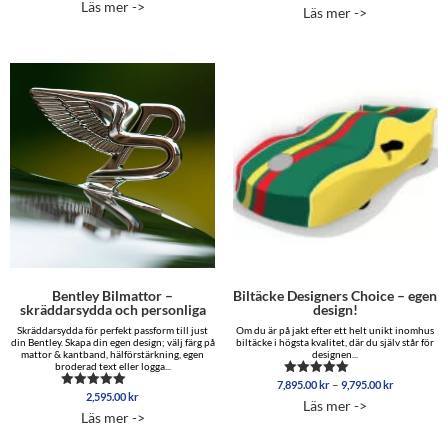
Läs mer ->
av 5
Läs mer ->
till
15,895.00 kr
Bentley Bilmattor –
Biltäcke Designers Choice – egen
skräddarsydda och personliga
design!
Skräddarsydda för perfekt passform till just
Om du är på jakt efter ett helt unikt inomhus
din Bentley. Skapa din egen design; välj färg på
biltäcke i högsta kvalitet, där du själv står för
mattor & kantband, hälförstärkning, egen
designen...
broderad text eller logga...
Prisinterva
–
7,895.00
kr
9,795.00
kr
Betygsatt
2,595.00
kr
7,895.00 
Betygsatt
5.00
Läs mer ->
5.00
av 5
till
Läs mer ->
av 5
9,795.00 