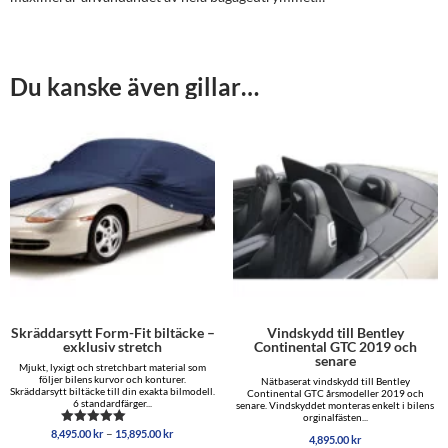
Du kanske även gillar…
Skräddarsytt Form-Fit biltäcke –
Vindskydd till Bentley
exklusiv stretch
Continental GTC 2019 och
senare
Mjukt, lyxigt och stretchbart material som
följer bilens kurvor och konturer.
Nätbaserat vindskydd till Bentley
Skräddarsytt biltäcke till din exakta bilmodell.
Continental GTC årsmodeller 2019 och
6 standardfärger...
senare. Vindskyddet monteras enkelt i bilens
orginalfästen...
Prisintervall:
–
8,495.00
kr
15,895.00
kr
Betygsatt
4,895.00
kr
8,495.00 kr
5.00