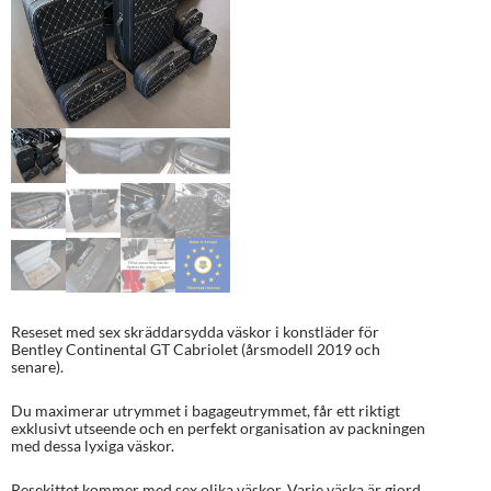
Reseset med sex skräddarsydda väskor i konstläder för
Bentley Continental GT Cabriolet (årsmodell 2019 och
senare).
Du maximerar utrymmet i bagageutrymmet, får ett riktigt
exklusivt utseende och en perfekt organisation av packningen
med dessa lyxiga väskor.
Resekittet kommer med sex olika väskor. Varje väska är gjord