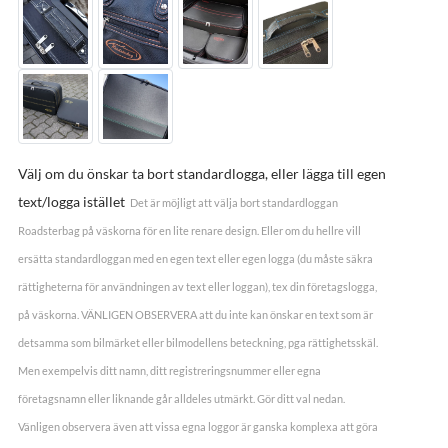
Välj om du önskar ta bort standardlogga, eller lägga till egen
text/logga istället
Det är möjligt att välja bort standardloggan
Roadsterbag på väskorna för en lite renare design. Eller om du hellre vill
ersätta standardloggan med en egen text eller egen logga (du måste säkra
rättigheterna för användningen av text eller loggan), tex din företagslogga,
på väskorna. VÄNLIGEN OBSERVERA att du inte kan önskar en text som är
detsamma som bilmärket eller bilmodellens beteckning, pga rättighetsskäl.
Men exempelvis ditt namn, ditt registreringsnummer eller egna
företagsnamn eller liknande går alldeles utmärkt. Gör ditt val nedan.
Vänligen observera även att vissa egna loggor är ganska komplexa att göra