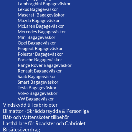
Lamborghini Bagageväskor
Lexus Bagageväskor
Maserati Bagageväskor
Mazda Bagageväskor
McLaren Bagageväskor
Mercedes Bagageväskor
Mini Bagageväskor
Opel Bagageväskor
Peugeot Bagageväskor
Polestar Bagageväskor
Porsche Bagageväskor
Range Rover Bagageväskor
Renault Bagageväskor
Saab Bagageväskor
Smart Bagageväskor
Tesla Bagageväskor
Volvo Bagageväskor
VW Bagageväskor
Vindskydd till cabrioleter
Bilmattor - Skräddarsydda & Personliga
Båt- och Vattenskoter tillbehör
Lasthållare för Roadster och Cabriolet
Bilsätesöverdrag