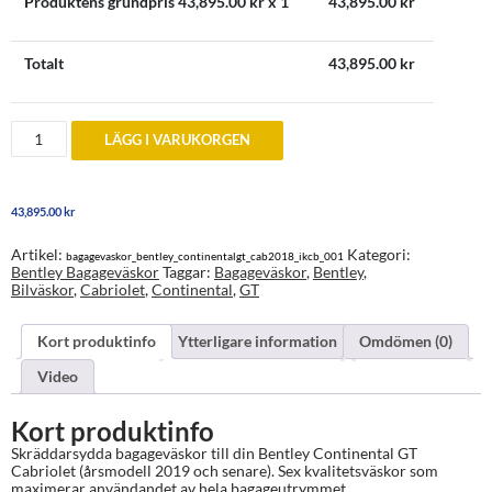
Produktens grundpris
43,895.00
kr x 1
43,895.00
kr
Totalt
43,895.00
kr
Bagageväskor
LÄGG I VARUKORGEN
till
Bentley
Continental
GT
43,895.00
kr
Cabriolet
2019
och
Artikel:
Kategori:
bagagevaskor_bentley_continentalgt_cab2018_ikcb_001
senare
Bentley Bagageväskor
Taggar:
Bagageväskor
,
Bentley
,
mängd
Bilväskor
,
Cabriolet
,
Continental
,
GT
Kort produktinfo
Ytterligare information
Omdömen (0)
Video
Kort produktinfo
Skräddarsydda bagageväskor till din Bentley Continental GT
Cabriolet (årsmodell 2019 och senare). Sex kvalitetsväskor som
maximerar användandet av hela bagageutrymmet…