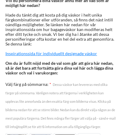
Vill du personifiera dina väskor ännu mer än vad som är
möjligt här nedan?
Hade du tänkt dig att kosta på dig väskor i helt unika
färgkombinationer eller utföranden, så finns det näst intill
oändliga möjligheter. Se länken här nedan för vår
inspirationssida om hur bagageväskor kan modifieras helt
efter ditt tycke och smak. Vi ber dig ha i åtanke att dessa
personifieringar ofta kostar en hel del extra att genomföra.
Se denna länk:
Inspirationssida för individuellt designade väskor
Om du är fullt nöjd med de val som går att göra här nedan,
så är det bara att fortsätta göra dina val här och lägga dina
väskor och val i varukorgen:
Välj färg på sömmarna:
*
Dessa väskor kan levereras med olika
färger på sömmarna. Vänligen notera att färgerna i verkligheten kan
upplevas lite annorlunda än den exakta färg som bilderna visas. Klicka på
bilderna nedan för att se större bilder. Nedan kan du direkt välja någon av de
mest populära färgerna. Det finns många fler färger att välja på - sänd e-mail
till info@toplift.se för att få information om alla tillgängliga färger.