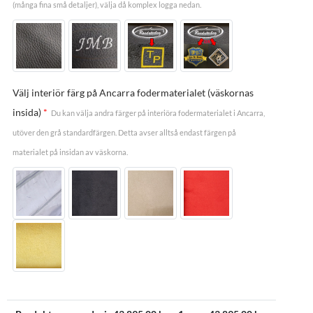
(många fina små detaljer), välja då komplex logga nedan.
Välj interiör färg på Ancarra fodermaterialet (väskornas
insida)
*
Du kan välja andra färger på interiöra fodermaterialet i Ancarra,
utöver den grå standardfärgen. Detta avser alltså endast färgen på
materialet på insidan av väskorna.