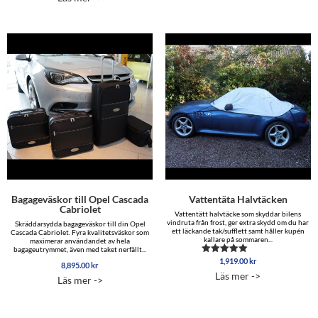
4,295.00 
Bagageväskor till Opel Cascada
Vattentäta Halvtäcken
Cabriolet
Vattentätt halvtäcke som skyddar bilens
vindruta från frost, ger extra skydd om du har
Skräddarsydda bagageväskor till din Opel
ett läckande tak/sufflett samt håller kupén
Cascada Cabriolet. Fyra kvalitetsväskor som
kallare på sommaren...
maximerar användandet av hela
bagageutrymmet, även med taket nerfällt...
1,919.00
kr
Betygsatt
8,895.00
kr
4.88
Läs mer ->
av 5
Läs mer ->