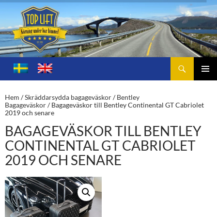
Sök
Toplift.se – för körning under bar himmel
HOPPA
TILL
PRIMÄ
INNEHÅLL
MENY
Hem
/
Skräddarsydda bagageväskor
/
Bentley
Bagageväskor
/ Bagageväskor till Bentley Continental GT Cabriolet
2019 och senare
BAGAGEVÄSKOR TILL BENTLEY
CONTINENTAL GT CABRIOLET
2019 OCH SENARE