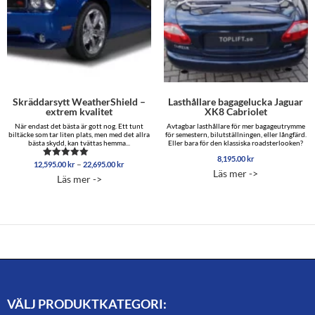
Skräddarsytt WeatherShield –
Lasthållare bagagelucka Jaguar
extrem kvalitet
XK8 Cabriolet
När endast det bästa är gott nog. Ett tunt
Avtagbar lasthållare för mer bagageutrymme
biltäcke som tar liten plats, men med det allra
för semestern, bilutställningen, eller långfärd.
bästa skydd, kan tvättas hemma...
Eller bara för den klassiska roadsterlooken?
8,195.00
kr
Prisintervall:
–
12,595.00
kr
22,695.00
kr
Betygsatt
Läs mer ->
12,595.00 kr
5.00
Läs mer ->
av 5
till
22,695.00 kr
VÄLJ PRODUKTKATEGORI: