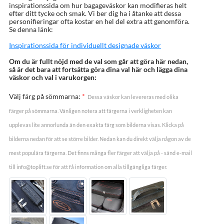
inspirationssida om hur bagageväskor kan modifieras helt
efter ditt tycke och smak. Vi ber dig ha i åtanke att dessa
personifieringar ofta kostar en hel del extra att genomföra.
Se denna länk:
Inspirationssida för individuellt designade väskor
Om du är fullt nöjd med de val som går att göra här nedan,
så är det bara att fortsätta göra dina val här och lägga dina
väskor och val i varukorgen:
Välj färg på sömmarna:
*
Dessa väskor kan levereras med olika
färger på sömmarna. Vänligen notera att färgerna i verkligheten kan
upplevas lite annorlunda än den exakta färg som bilderna visas. Klicka på
bilderna nedan för att se större bilder. Nedan kan du direkt välja någon av de
mest populära färgerna. Det finns många fler färger att välja på - sänd e-mail
till info@toplift.se för att få information om alla tillgängliga färger.