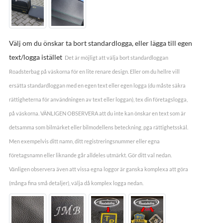
Välj om du önskar ta bort standardlogga, eller lägga till egen
text/logga istället
Det är möjligt att välja bort standardloggan
Roadsterbag på väskorna för en lite renare design. Eller om du hellre vill
ersätta standardloggan med en egen text eller egen logga (du måste säkra
rättigheterna för användningen av text eller loggan), tex din företagslogga,
på väskorna. VÄNLIGEN OBSERVERA att du inte kan önskar en text som är
detsamma som bilmärket eller bilmodellens beteckning, pga rättighetsskäl.
Men exempelvis ditt namn, ditt registreringsnummer eller egna
företagsnamn eller liknande går alldeles utmärkt. Gör ditt val nedan.
Vänligen observera även att vissa egna loggor är ganska komplexa att göra
(många fina små detaljer), välja då komplex logga nedan.