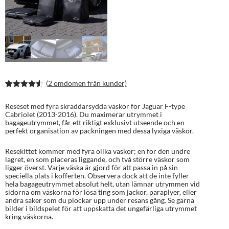
(
2
omdömen från kunder)
Betygsatt
4
4.50
av 5
Reseset med fyra skräddarsydda väskor för Jaguar F-type
baserat
Cabriolet (2013-2016). Du maximerar utrymmet i
på
bagageutrymmet, får ett riktigt exklusivt utseende och en
kundrecen
perfekt organisation av packningen med dessa lyxiga väskor.
sioner
Resekittet kommer med fyra olika väskor; en för den undre
lagret, en som placeras liggande, och två större väskor som
ligger överst. Varje väska är gjord för att passa in på sin
speciella plats i kofferten. Observera dock att de inte fyller
hela bagageutrymmet absolut helt, utan lämnar utrymmen vid
sidorna om väskorna för lösa ting som jackor, paraplyer, eller
andra saker som du plockar upp under resans gång. Se gärna
bilder i bildspelet för att uppskatta det ungefärliga utrymmet
kring väskorna.