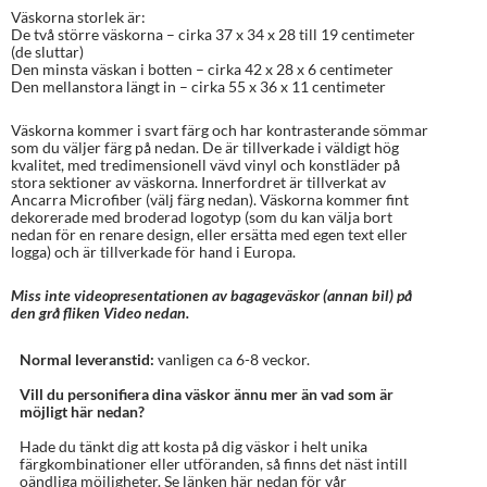
Väskorna storlek är:
De två större väskorna – cirka 37 x 34 x 28 till 19 centimeter
(de sluttar)
Den minsta väskan i botten – cirka 42 x 28 x 6 centimeter
Den mellanstora längt in – cirka 55 x 36 x 11 centimeter
Väskorna kommer i svart färg och har kontrasterande sömmar
som du väljer färg på nedan. De är tillverkade i väldigt hög
kvalitet, med tredimensionell vävd vinyl och konstläder på
stora sektioner av väskorna. Innerfordret är tillverkat av
Ancarra Microfiber (välj färg nedan). Väskorna kommer fint
dekorerade med broderad logotyp (som du kan välja bort
nedan för en renare design, eller ersätta med egen text eller
logga) och är tillverkade för hand i Europa.
Miss inte videopresentationen av bagageväskor (annan bil) på
den grå fliken Video nedan.
Normal leveranstid:
vanligen ca 6-8 veckor.
Vill du personifiera dina väskor ännu mer än vad som är
möjligt här nedan?
Hade du tänkt dig att kosta på dig väskor i helt unika
färgkombinationer eller utföranden, så finns det näst intill
oändliga möjligheter. Se länken här nedan för vår