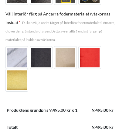
Välj interiör färg på Ancarra fodermaterialet (väskornas
insida)
*
Du kan välja andra färger på interiöra fodermaterialet i Ancarra,
utöver den grå standardfärgen. Detta avser alltså endast färgen på
materialet på insidan av väskorna.
Produktens grundpris
9,495.00
kr x 1
9,495.00
kr
Totalt
9,495.00
kr