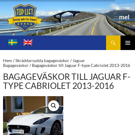
Sök
Toplift.se – för körning under bar himmel
HOPPA
TILL
PRIMÄ
INNEHÅLL
MENY
Hem
/
Skräddarsydda bagageväskor
/
Jaguar
Bagageväskor
/ Bagageväskor till Jaguar F-type Cabriolet 2013-2016
BAGAGEVÄSKOR TILL JAGUAR F-
TYPE CABRIOLET 2013-2016