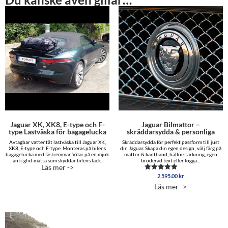
Jaguar XK, XK8, E-type och F-
Jaguar Bilmattor –
type Lastväska för bagagelucka
skräddarsydda & personliga
Avtagbar vattentät lastväska till Jaguar XK,
Skräddarsydda för perfekt passform till just
XK8, E-type och F-type. Monteras på bilens
din Jaguar. Skapa din egen design; välj färg på
bagagelucka med fästremmar. Vilar på en mjuk
mattor & kantband, hälförstärkning, egen
anti-glid-matta som skyddar bilens lack.
broderad text eller logga...
Läs mer ->
2,595.00
kr
Betygsatt
5.00
Läs mer ->
av 5