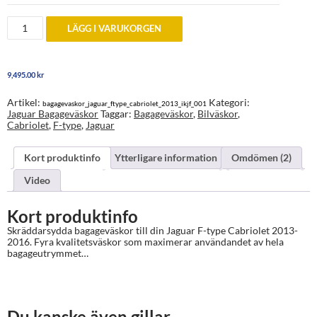
Bagageväskor
LÄGG I VARUKORGEN
till
Jaguar
F-
type
9,495.00
kr
Cabriolet
2013-
2016
Artikel:
Kategori:
bagagevaskor_jaguar_ftype_cabriolet_2013_ikjf_001
mängd
Jaguar Bagageväskor
Taggar:
Bagageväskor
,
Bilväskor
,
Cabriolet
,
F-type
,
Jaguar
Kort produktinfo
Ytterligare information
Omdömen (2)
Video
Kort produktinfo
Skräddarsydda bagageväskor till din Jaguar F-type Cabriolet 2013-
2016. Fyra kvalitetsväskor som maximerar användandet av hela
bagageutrymmet…
Du kanske även gillar…