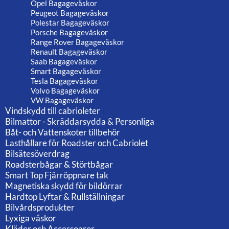
Opel Bagageväskor
Peugeot Bagageväskor
Polestar Bagageväskor
Porsche Bagageväskor
Range Rover Bagageväskor
Renault Bagageväskor
Saab Bagageväskor
Smart Bagageväskor
Tesla Bagageväskor
Volvo Bagageväskor
VW Bagageväskor
Vindskydd till cabrioleter
Bilmattor - Skräddarsydda & Personliga
Båt- och Vattenskoter tillbehör
Lasthållare för Roadster och Cabriolet
Bilsätesöverdrag
Roadsterbågar & Störtbågar
Smart Top Fjärröppnare tak
Magnetiska skydd för bildörrar
Hardtop Lyftar & Rullställningar
Bilvårdsprodukter
Lyxiga väskor
Kläder och Accessoarer