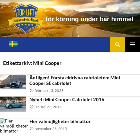
f
ö
r
k
ö
r
n
i
n
g
u
n
d
e
r
b
a
r
h
i
m
m
e
l
Sök
Toplift.se – för körning under bar himmel
HOPPA
TILL
PRIMÄ
INNEHÅLL
MENY
Etikettarkiv: Mini Cooper
Äntligen! Första eldrivna cabrioleten: Mini
Cooper SE cabriolet
februari 15, 2023
Nyhet: Mini Cooper Cabriolet 2016
januari 22, 2016
Fler valmöjligheter bilmattor
november 23, 2015