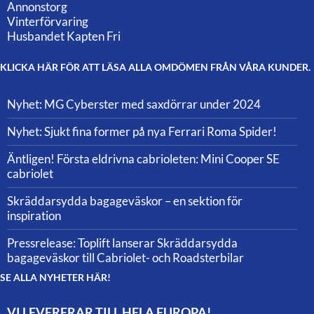
Annonstorg
Vinterförvaring
Husbandet Kapten Fri
KLICKA HÄR FÖR ATT LÄSA ALLA OMDÖMEN FRÅN VÅRA KUNDER.
Nyhet: MG Cyberster med saxdörrar under 2024
Nyhet: Sjukt fina former på nya Ferrari Roma Spider!
Äntligen! Första eldrivna cabrioleten: Mini Cooper SE
cabriolet
Skräddarsydda bagageväskor – en sektion för
inspiration
Pressrelease: Toplift lanserar Skräddarsydda
bagageväskor till Cabriolet- och Roadsterbilar
SE ALLA NYHETER HÄR!
VI LEVERERAR TILL HELA EUROPA!