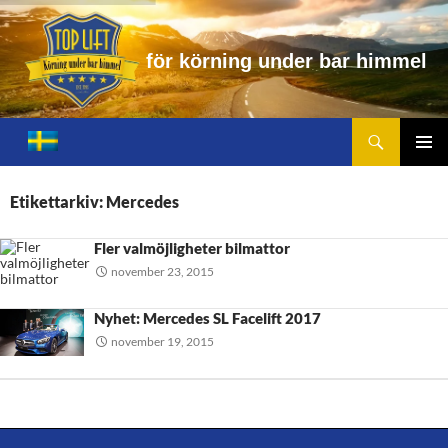
f
ö
r
k
ö
r
n
i
n
g
u
n
d
e
r
b
a
r
h
i
m
m
e
l
Sök
Toplift.se – för körning under bar himmel
HOPPA
TILL
PRIMÄ
INNEHÅLL
MENY
Etikettarkiv: Mercedes
Fler valmöjligheter bilmattor
november 23, 2015
Nyhet: Mercedes SL Facelift 2017
november 19, 2015