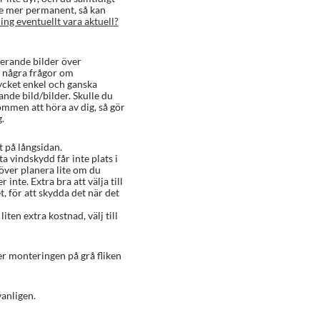
te mer permanent, så kan
ng eventuellt vara aktuell?
rerande bilder över
n några frågor om
ycket enkel och ganska
nde bild/bilder. Skulle du
kommen att höra av dig, så gör
g.
t på långsidan.
ta vindskydd får inte plats i
över planera lite om du
inte. Extra bra att välja till
t, för att skydda det när det
 liten extra kostnad, välj till
r monteringen på grå fliken
anligen.