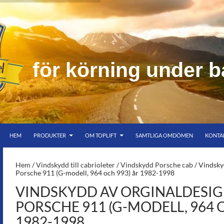
r
k
ö
r
n
i
n
g
u
n
d
e
r
b
HOPPA TILL INNEHÅLL
er bar himmel
HEM
PRODUKTER
OM TOPLIFT
SAMTLIGA OMDÖMEN
KONTA
S-
Hem
/
Vindskydd till cabrioleter
/
Vindskydd Porsche cab
/ Vindskyd
Porsche 911 (G-modell, 964 och 993) år 1982-1998
VINDSKYDD AV ORGINALDESIGN
PORSCHE 911 (G-MODELL, 964 
1982-1998