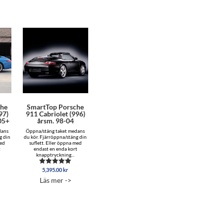
che
SmartTop Porsche
97)
911 Cabriolet (996)
005+
årsm. 98-04
dans
Öppna/stäng taket medans
g din
du kör. Fjärröppna/stäng din
med
suflett. Eller öppna med
t
endast en enda kort
knapptryckning...
5,395.00
kr
Betygsatt
5.00
Läs mer ->
av 5