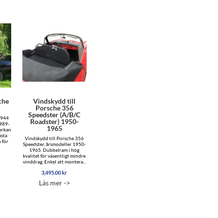
che
Vindskydd till
Porsche 356
Speedster (A/B/C
 944
Roadster) 1950-
989-
1965
erkan
ästa
Vindskydd till Porsche 356
n för
Speedster, årsmodeller 1950-
1965. Dubbelram i hög
kvalitet för väsentligt mindre
vinddrag. Enkel att montera...
3,495.00
kr
Läs mer ->