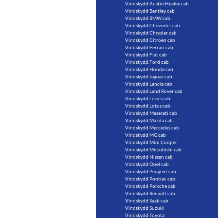
Vindskydd Austin Healey cab
Vindskydd Bentley cab
Vindskydd BMW cab
Vindskydd Chevrolet cab
Vindskydd Chrysler cab
Vindskydd Citroen cab
Vindskydd Ferrari cab
Vindskydd Fiat cab
Vindskydd Ford cab
Vindskydd Honda cab
Vindskydd Jaguar cab
Vindskydd Lancia cab
Vindskydd Land Rover cab
Vindskydd Lexus cab
Vindskydd Lotus cab
Vindskydd Maserati cab
Vindskydd Mazda cab
Vindskydd Mercedes cab
Vindskydd MG cab
Vindskydd Mini Cooper
Vindskydd Mitsubishi cab
Vindskydd Nissan cab
Vindskydd Opel cab
Vindskydd Peugeot cab
Vindskydd Pontiac cab
Vindskydd Porsche cab
Vindskydd Renault cab
Vindskydd Saab cab
Vindskydd Suzuki
Vindskydd Toyota