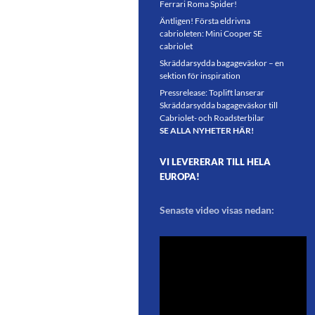
Ferrari Roma Spider!
Äntligen! Första eldrivna
cabrioleten: Mini Cooper SE
cabriolet
Skräddarsydda bagageväskor – en
sektion för inspiration
Pressrelease: Toplift lanserar
Skräddarsydda bagageväskor till
Cabriolet- och Roadsterbilar
SE ALLA NYHETER HÄR!
VI LEVERERAR TILL HELA
EUROPA!
Senaste video visas nedan: