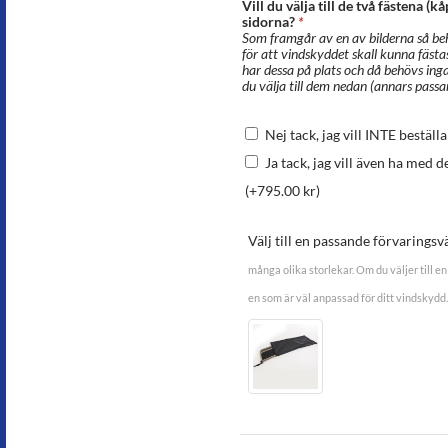
Vill du välja till de två fästena (k
sidorna?
*
Som framgår av en av bilderna så be
för att vindskyddet skall kunna fästa
har dessa på plats och då behövs ing
du välja till dem nedan (annars passa
Nej tack, jag vill INTE beställ
Ja tack, jag vill även ha med d
(+
795.00
kr
)
Välj till en passande förvaringsv
många olika storlekar. Om du väljer till en 
en som är väl anpassad för ditt vindskydd.