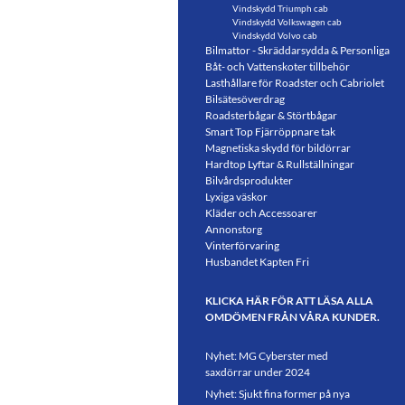
Vindskydd Triumph cab
Vindskydd Volkswagen cab
Vindskydd Volvo cab
Bilmattor - Skräddarsydda & Personliga
Båt- och Vattenskoter tillbehör
Lasthållare för Roadster och Cabriolet
Bilsätesöverdrag
Roadsterbågar & Störtbågar
Smart Top Fjärröppnare tak
Magnetiska skydd för bildörrar
Hardtop Lyftar & Rullställningar
Bilvårdsprodukter
Lyxiga väskor
Kläder och Accessoarer
Annonstorg
Vinterförvaring
Husbandet Kapten Fri
KLICKA HÄR FÖR ATT LÄSA ALLA
OMDÖMEN FRÅN VÅRA KUNDER.
Nyhet: MG Cyberster med
saxdörrar under 2024
Nyhet: Sjukt fina former på nya