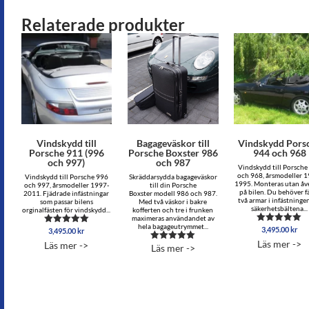
Relaterade produkter
Vindskydd till
Bagageväskor till
Vindskydd Pors
Porsche 911 (996
Porsche Boxster 986
944 och 968
och 997)
och 987
Vindskydd till Porsche
och 968, årsmodeller 1
Vindskydd till Porsche 996
Skräddarsydda bagageväskor
1995. Monteras utan åv
och 997, årsmodeller 1997-
till din Porsche
på bilen. Du behöver f
2011. Fjädrade infästningar
Boxster modell 986 och 987.
två armar i infästninge
som passar bilens
Med två väskor i bakre
säkerhetsbältena...
orginalfästen för vindskydd...
kofferten och tre i frunken
maximeras användandet av
hela bagageutrymmet...
3,495.00
kr
Betygsatt
3,495.00
kr
Betygsatt
5.00
5.00
Läs mer ->
Läs mer ->
av 5
Läs mer ->
av 5
Betygsatt
5.00
av 5