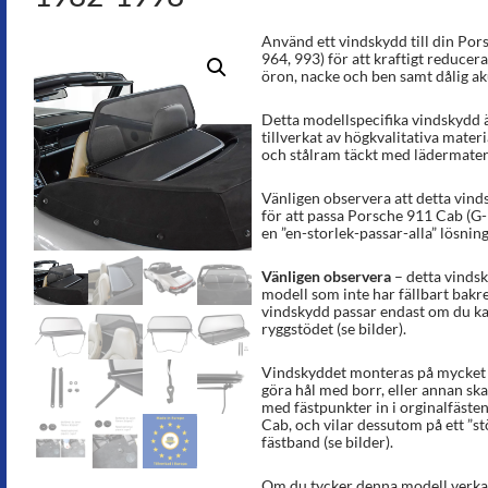
Använd ett vindskydd till din Por
964, 993) för att kraftigt reducera
öron, nacke och ben samt dålig ak
Detta modellspecifika vindskydd ä
tillverkat av högkvalitativa materi
och stålram täckt med lädermateria
Vänligen observera att detta vinds
för att passa Porsche 911 Cab (G-
en ”en-storlek-passar-alla” lösning
Vänligen observera
– detta vindsk
modell som inte har fällbart bakr
vindskydd passar endast om du kan
ryggstödet (se bilder).
Vindskyddet monteras på mycket k
göra hål med borr, eller annan sk
med fästpunkter in i orginalfästen
Cab, och vilar dessutom på ett ”s
fästband (se bilder).
Om du tycker denna modell verkar 