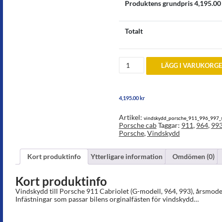
Produktens grundpris
4,195.00
Totalt
Vindskydd
LÄGG I VARUKORG
av
orginaldesign
till
Porsche
4,195.00
kr
911
(G-
modell,
Artikel:
vindskydd_porsche_911_996_997_
964
Porsche cab
Taggar:
911
,
964
,
99
och
Porsche
,
Vindskydd
993)
år
1982-
Kort produktinfo
Ytterligare information
Omdömen (0)
1998
mängd
Kort produktinfo
Vindskydd till Porsche 911 Cabriolet (G-modell, 964, 993), årsmod
Infästningar som passar bilens orginalfästen för vindskydd…