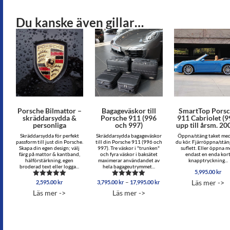
Du kanske även gillar…
Porsche Bilmattor –
Bagageväskor till
SmartTop Pors
skräddarsydda &
Porsche 911 (996
911 Cabriolet (9
personliga
och 997)
upp till årsm. 2
Skräddarsydda för perfekt
Skräddarsydda bagageväskor
Öppna/stäng taket me
passform till just din Porsche.
till din Porsche 911 (996 och
du kör. Fjärröppna/stän
Skapa din egen design; välj
997). Tre väskor i "trunken"
suflett. Eller öppna 
färg på mattor & kantband,
och fyra väskor i baksätet
endast en enda kor
hälförstärkning, egen
maximerar användandet av
knapptryckning...
broderad text eller logga...
hela bagageutrymmet...
5,995.00
kr
Prisintervall:
–
Läs mer ->
2,595.00
kr
3,795.00
kr
17,995.00
kr
Betygsatt
Betygsatt
3,795.00 kr
5.00
5.00
Läs mer ->
Läs mer ->
av 5
av 5
till
17,995.00 kr