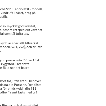
sche 911 Cabriolet (G-modell,
 vindrufs i håret, drag på
ustik.
r av mycket god kvalitet,
al såsom ett speciellt vävt nät
l som tål tuffa tag.
kydd är speciellt tillverkat
modell, 964, 993), och är inte
.
ydd passar inte 993 av USA-
e ryggstöd. Dvs detta
 fälla ner det bakre
ort tid, utan att du behöver
ada på din Porsche. Den fästs
a för vindskydd i din 911
tödben” samt fästs med två
lite dyr, och du samtidigt