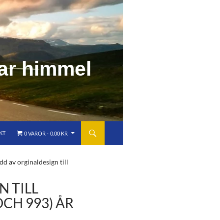
a
r
h
i
m
m
e
l
KT
0 VAROR
0.00 KR
d av orginaldesign till
 TILL
OCH 993) ÅR