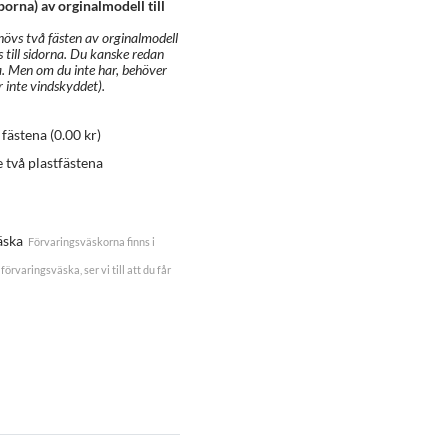
åporna) av orginalmodell till
hövs två fästen av orginalmodell
s till sidorna. Du kanske redan
a. Men om du inte har, behöver
r inte vindskyddet).
a fästena
(
0.00
kr
)
e två plastfästena
äska
Förvaringsväskorna finns i
förvaringsväska, ser vi till att du får