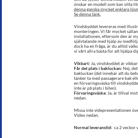
önskar en modell som kan sitta li
denna ganska mycket enklare lösni
Se denna länk.
Vindskyddet levereras med illust
monteringen. Vi får mycket sälla
installationen, eftersom den är m
självtalande med hjälp av medfölja
dock ha en fråga, är du alltid väl
vi vårt allra bästa för att hjälpa di
Vikbart:
Ja, vindskyddet är vikbar
Får det plats i bakluckan:
Nej, det
bakluckan (det innebär att du beh
tänker ta med passagerare bak eller 
en förvaringsväska till vindskydde
inte är på plats i bilen).
Förvaringsväska:
Ja, är tillval mot
nedan.
Missa inte videpresentationen öve
Video nedan.
Normal leveranstid:
ca 2 veckor v