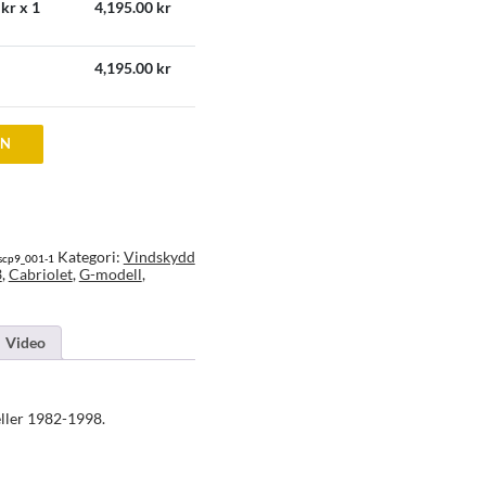
kr x 1
4,195.00
kr
4,195.00
kr
EN
Kategori:
Vindskydd
scp9_001-1
3
,
Cabriolet
,
G-modell
,
Video
eller 1982-1998.