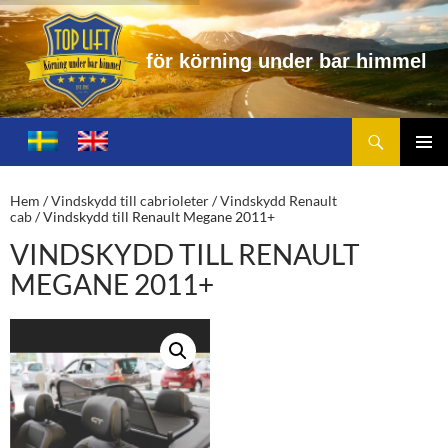
f
ö
r
k
ö
r
n
i
n
g
u
n
d
e
r
b
a
r
h
i
m
m
e
l
Sök
Toplift.se – för körning under bar himmel
HOPPA
TILL
PRIMÄ
INNEHÅLL
MENY
Hem
/
Vindskydd till cabrioleter
/
Vindskydd Renault
cab
/ Vindskydd till Renault Megane 2011+
VINDSKYDD TILL RENAULT
MEGANE 2011+