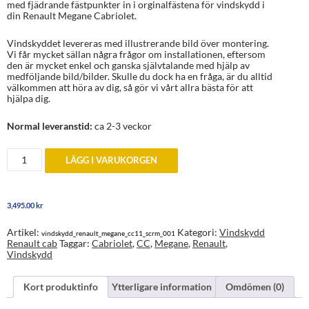
med fjädrande fästpunkter in i orginalfästena för vindskydd i
din Renault Megane Cabriolet.
Vindskyddet levereras med illustrerande bild över montering.
Vi får mycket sällan några frågor om installationen, eftersom
den är mycket enkel och ganska självtalande med hjälp av
medföljande bild/bilder. Skulle du dock ha en fråga, är du alltid
välkommen att höra av dig, så gör vi vårt allra bästa för att
hjälpa dig.
Normal leveranstid:
ca 2-3 veckor
Vindskydd
LÄGG I VARUKORGEN
till
Renault
Megane
2011+
3,495.00
kr
mängd
Artikel:
Kategori:
Vindskydd
vindskydd_renault_megane_cc11_scrm_001
Renault cab
Taggar:
Cabriolet
,
CC
,
Megane
,
Renault
,
Vindskydd
Kort produktinfo
Ytterligare information
Omdömen (0)