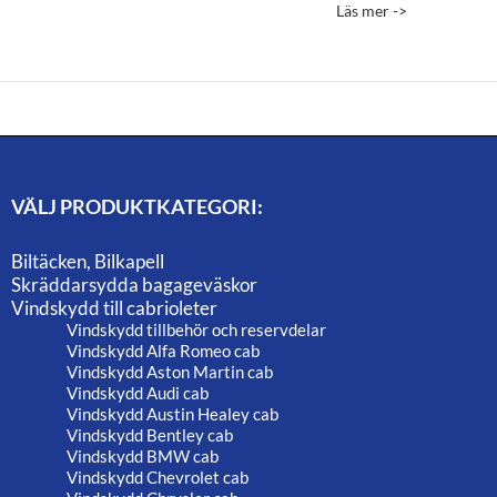
Läs mer ->
Betygsatt
5.00
av 5
VÄLJ PRODUKTKATEGORI:
Biltäcken, Bilkapell
Skräddarsydda bagageväskor
Vindskydd till cabrioleter
Vindskydd tillbehör och reservdelar
Vindskydd Alfa Romeo cab
Vindskydd Aston Martin cab
Vindskydd Audi cab
Vindskydd Austin Healey cab
Vindskydd Bentley cab
Vindskydd BMW cab
Vindskydd Chevrolet cab