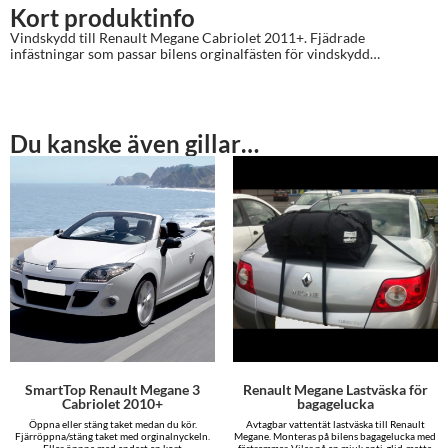
Kort produktinfo
Vindskydd till Renault Megane Cabriolet 2011+. Fjädrade
infästningar som passar bilens orginalfästen för vindskydd…
Du kanske även gillar…
SmartTop Renault Megane 3
Renault Megane Lastväska för
Cabriolet 2010+
bagagelucka
Öppna eller stäng taket medan du kör.
Avtagbar vattentät lastväska till Renault
Fjärröppna/stäng taket med orginalnyckeln.
Megane. Monteras på bilens bagagelucka med
Eller öppna med endast en kort
fästremmar. Vilar på en mjuk anti-glid-matta