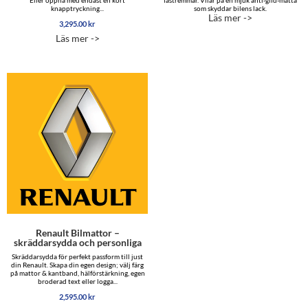
knapptryckning...
som skyddar bilens lack.
Läs mer ->
3,295.00
kr
Läs mer ->
Renault Bilmattor –
skräddarsydda och personliga
Skräddarsydda för perfekt passform till just
din Renault. Skapa din egen design; välj färg
på mattor & kantband, hälförstärkning, egen
broderad text eller logga...
2,595.00
kr