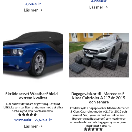
3,495.00
kr
4,995.00
kr
Betygsatt
Läs mer ->
5.00
Läs mer ->
av 5
Skräddarsytt WeatherShield –
Bagageväskor till Mercedes S-
extrem kvalitet
klass Cabriolet A217 år 2015
och senare
När endast det bästa är gott nog. Ett tunt
biltäcke som tar liten plats, men med det allra
Skräddarsydda bagageväskor till din Mercedes
bästa skydd, kan tvättas hemma...
S-Klass Cabriolet (model A217 år 2015 och
senare). Sex, fyra eller tre kvalitetsväskor
(beroende på ljudsystem) som maximerar
Prisintervall:
–
12,595.00
kr
22,695.00
kr
Betygsatt
användandet av hela bagageutrymmet, även
12,595.00 kr
5.00
Läs mer ->
med taket nerfällt...
av 5
till
22,695.00 kr