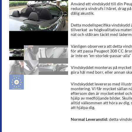
5.00
av 5
Använd ett vindskydd till din Peug
baserat på
reducera vindrufs i håret, drag p
kundrecens
dålig akustik.
ioner
Detta modellspecifika vindskydd ä
tillverkat av högkvalitativa materi
nät och stålram täckt med lädermat
Vänligen observera att detta vinds
för att passa Peugeot 308 CC års
är inte en ”en-storlek-passar-alla”
Vindskyddet monteras på mycket k
göra hål med borr, eller annan sk
Vindskyddet levereras med illust
montering. Vi får mycket sällan n
eftersom den är mycket enkel och
hjälp av medföljande bilder. Skull
alltid välkommen att höra av dig, s
att hjälpa dig.
Normal Leveranstid:
detta vindsky