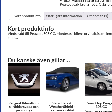
Artikel:
vindskydd_peugeot_cab_308_scpc
Peugeot cab
Taggar:
308
,
Cabriol
Kort produktinfo
Ytterligare information
Omdömen (1)
Kort produktinfo
Vindskydd till Peugeot 308 CC. Monteras i bilens orginalfästen. Ing
bilen…
Du kanske även gillar…
Peugeot Bilmattor –
Skräddarsytt
SmartTop Peug
skräddarsydda och
WeatherShield –
308 CC
personliga
extrem kvalitet
Öppna/Stäng ditt tak m