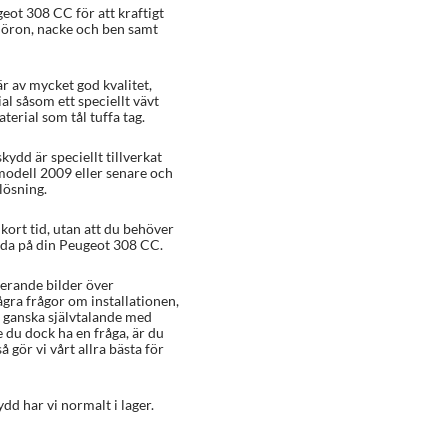
eot 308 CC för att kraftigt
å öron, nacke och ben samt
r av mycket god kvalitet,
al såsom ett speciellt vävt
erial som tål tuffa tag.
kydd är speciellt tillverkat
modell 2009 eller senare och
 lösning.
ort tid, utan att du behöver
ada på din Peugeot 308 CC.
rerande bilder över
ågra frågor om installationen,
 ganska självtalande med
e du dock ha en fråga, är du
å gör vi vårt allra bästa för
dd har vi normalt i lager.