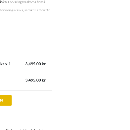
äska
Förvaringsväskorna finns i
förvaringsväska, ser vi till att du får
kr x 1
3,495.00
kr
3,495.00
kr
EN