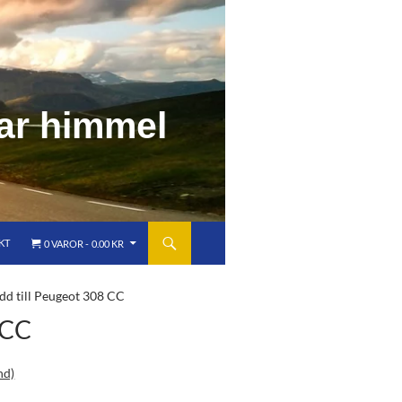
a
r
h
i
m
m
e
l
KT
0 VAROR
0.00 KR
dd till Peugeot 308 CC
 CC
nd)