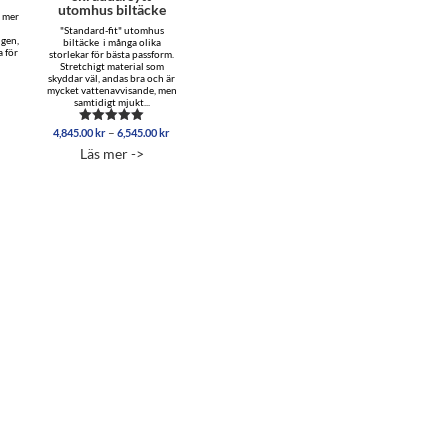
utomhus biltäcke
r mer
r
"Standard-fit" utomhus
ngen,
biltäcke i många olika
a för
storlekar för bästa passform.
Stretchigt material som
skyddar väl, andas bra och är
mycket vattenavvisande, men
samtidigt mjukt...
Prisintervall:
–
4,845.00
kr
6,545.00
kr
Betygsatt
4,845.00 kr
5.00
Läs mer ->
av 5
till
6,545.00 kr