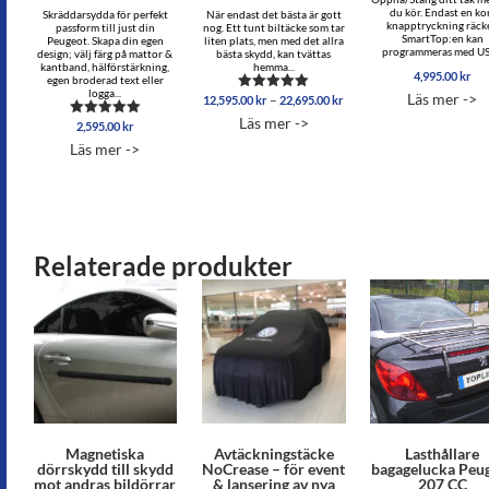
du kör. Endast en ko
Skräddarsydda för perfekt
När endast det bästa är gott
knapptryckning räcke
passform till just din
nog. Ett tunt biltäcke som tar
SmartTop:en kan
Peugeot. Skapa din egen
liten plats, men med det allra
programmeras med USB
design; välj färg på mattor &
bästa skydd, kan tvättas
kantband, hälförstärkning,
hemma...
4,995.00
kr
egen broderad text eller
logga...
Läs mer ->
Prisintervall:
–
12,595.00
kr
22,695.00
kr
Betygsatt
12,595.00 kr
5.00
Läs mer ->
2,595.00
kr
Betygsatt
av 5
till
5.00
22,695.00 kr
Läs mer ->
av 5
Relaterade produkter
Magnetiska
Avtäckningstäcke
Lasthållare
dörrskydd till skydd
NoCrease – för event
bagagelucka Peu
mot andras bildörrar
& lansering av nya
207 CC