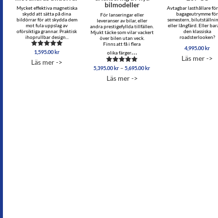
bilmodeller
Mycket effektiva magnetiska
Avtagbar lasthållare fö
skydd att sätta på dina
bagageutrymme fö
För lanseringar eller
bildörrar för att skydda dem
semestern, bilutställni
leveranser av bilar, eller
mot fula uppslag av
eller långfärd. Eller bar
andra prestigefyllda tillfällen.
oförsiktiga grannar. Praktisk
den klassiska
Mjukt täcke som vilar vackert
ihoprullbar design...
roadsterlooken?
över bilen utan veck.
Finns att få i flera
4,995.00
kr
…
1,595.00
kr
Betygsatt
olika färger
Läs mer ->
4.96
Läs mer ->
av 5
Prisintervall:
–
5,395.00
kr
5,695.00
kr
Betygsatt
5,395.00 kr
5.00
Läs mer ->
av 5
till
5,695.00 kr