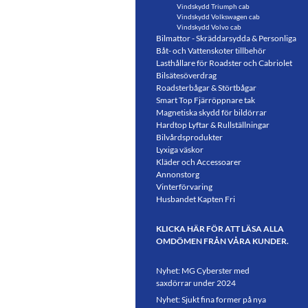
Vindskydd Triumph cab
Vindskydd Volkswagen cab
Vindskydd Volvo cab
Bilmattor - Skräddarsydda & Personliga
Båt- och Vattenskoter tillbehör
Lasthållare för Roadster och Cabriolet
Bilsätesöverdrag
Roadsterbågar & Störtbågar
Smart Top Fjärröppnare tak
Magnetiska skydd för bildörrar
Hardtop Lyftar & Rullställningar
Bilvårdsprodukter
Lyxiga väskor
Kläder och Accessoarer
Annonstorg
Vinterförvaring
Husbandet Kapten Fri
KLICKA HÄR FÖR ATT LÄSA ALLA
OMDÖMEN FRÅN VÅRA KUNDER.
Nyhet: MG Cyberster med
saxdörrar under 2024
Nyhet: Sjukt fina former på nya