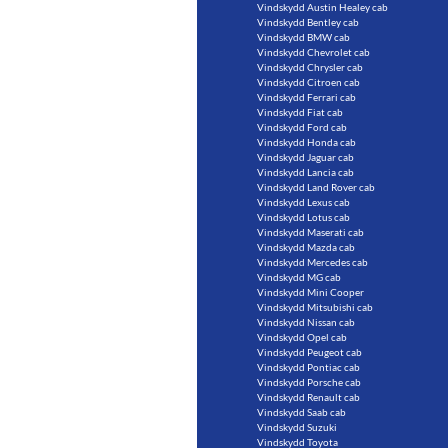
Vindskydd Austin Healey cab
Vindskydd Bentley cab
Vindskydd BMW cab
Vindskydd Chevrolet cab
Vindskydd Chrysler cab
Vindskydd Citroen cab
Vindskydd Ferrari cab
Vindskydd Fiat cab
Vindskydd Ford cab
Vindskydd Honda cab
Vindskydd Jaguar cab
Vindskydd Lancia cab
Vindskydd Land Rover cab
Vindskydd Lexus cab
Vindskydd Lotus cab
Vindskydd Maserati cab
Vindskydd Mazda cab
Vindskydd Mercedes cab
Vindskydd MG cab
Vindskydd Mini Cooper
Vindskydd Mitsubishi cab
Vindskydd Nissan cab
Vindskydd Opel cab
Vindskydd Peugeot cab
Vindskydd Pontiac cab
Vindskydd Porsche cab
Vindskydd Renault cab
Vindskydd Saab cab
Vindskydd Suzuki
Vindskydd Toyota