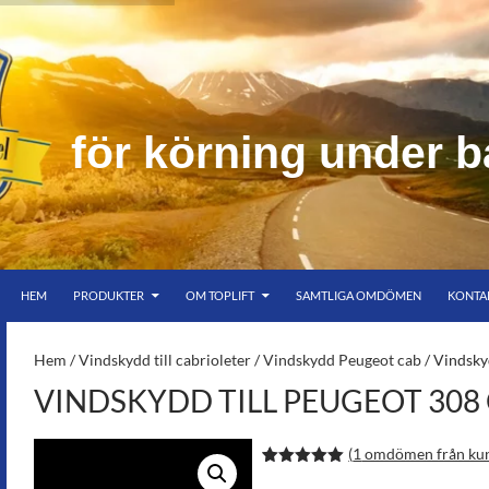
f
ö
r
k
ö
r
n
i
n
g
u
n
d
e
r
b
HOPPA TILL INNEHÅLL
er bar himmel
HEM
PRODUKTER
OM TOPLIFT
SAMTLIGA OMDÖMEN
KONTA
S-
Hem
/
Vindskydd till cabrioleter
/
Vindskydd Peugeot cab
/ Vindsky
VINDSKYDD TILL PEUGEOT 308
(
1
omdömen från ku
Betygsatt
2