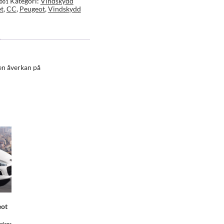
Kategori:
Vindskydd
_001
et
,
CC
,
Peugeot
,
Vindskydd
en åverkan på
eot
edans