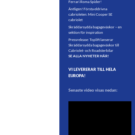
Ferrari Roma Spider!
Äntligen! Första eldrivna
cabrioleten: Mini Cooper SE
cabriolet
Skräddarsydda bagageväskor – en
sektion för inspiration
Pressrelease: Toplift lanserar
Skräddarsydda bagageväskor till
Cabriolet- och Roadsterbilar
SE ALLA NYHETER HÄR!
VI LEVERERAR TILL HELA
EUROPA!
Senaste video visas nedan: