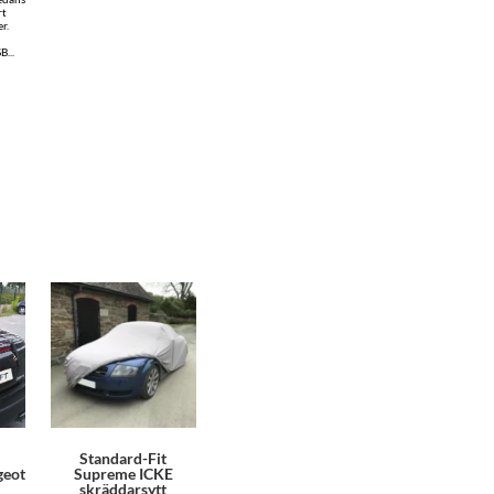
rt
r.
...
Standard-Fit
geot
Supreme ICKE
skräddarsytt