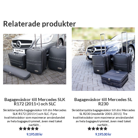
Relaterade produkter
Bagageväskor till Mercedes SLK
Bagageväskor till Mercedes SL
R172 (2011+) och SLC
R230
Skräddarsydda bagageväskor till din Mercedes
Skräddarsydda bagageväskor till din Mercedes
SLK R172 (2011+) och SLC. Fyra
SL R230 (modellår 2001-2011). Tre
kvalitetsväskor som maximerar användandet
kvalitetsväskor som maximerar användandet
av hela bagageutrymmet, även med taket
av hela bagageutrymmet, även med taket
nerfällt...
nerfällt...
9,195.00
kr
9,195.00
kr
Betygsatt
Betygsatt
5.00
5.00