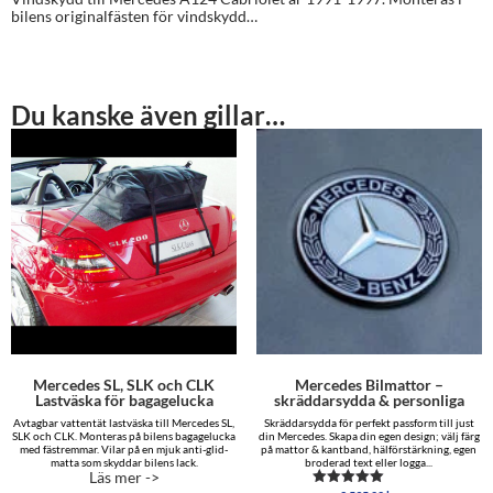
bilens originalfästen för vindskydd…
Du kanske även gillar…
Mercedes SL, SLK och CLK
Mercedes Bilmattor –
Lastväska för bagagelucka
skräddarsydda & personliga
Avtagbar vattentät lastväska till Mercedes SL,
Skräddarsydda för perfekt passform till just
SLK och CLK. Monteras på bilens bagagelucka
din Mercedes. Skapa din egen design; välj färg
med fästremmar. Vilar på en mjuk anti-glid-
på mattor & kantband, hälförstärkning, egen
matta som skyddar bilens lack.
broderad text eller logga...
Läs mer ->