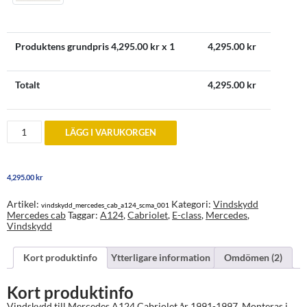
Produktens grundpris
4,295.00
kr x 1
4,295.00
kr
Totalt
4,295.00
kr
Vindskydd
LÄGG I VARUKORGEN
till
Mercedes
A124
Cabriolet
4,295.00
kr
mängd
Artikel:
Kategori:
Vindskydd
vindskydd_mercedes_cab_a124_scma_001
Mercedes cab
Taggar:
A124
,
Cabriolet
,
E-class
,
Mercedes
,
Vindskydd
Kort produktinfo
Ytterligare information
Omdömen (2)
Kort produktinfo
Vindskydd till Mercedes A124 Cabriolet år 1991-1997. Monteras i