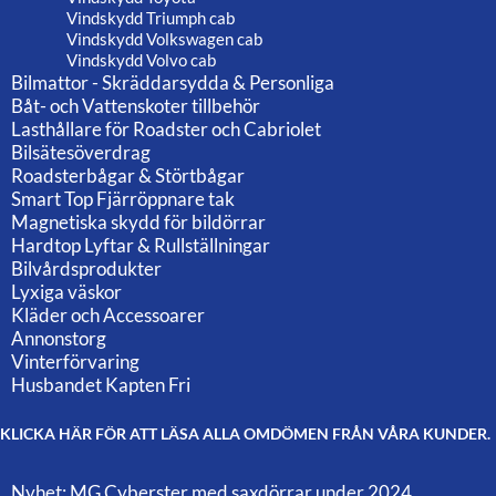
Vindskydd Triumph cab
Vindskydd Volkswagen cab
Vindskydd Volvo cab
Bilmattor - Skräddarsydda & Personliga
Båt- och Vattenskoter tillbehör
Lasthållare för Roadster och Cabriolet
Bilsätesöverdrag
Roadsterbågar & Störtbågar
Smart Top Fjärröppnare tak
Magnetiska skydd för bildörrar
Hardtop Lyftar & Rullställningar
Bilvårdsprodukter
Lyxiga väskor
Kläder och Accessoarer
Annonstorg
Vinterförvaring
Husbandet Kapten Fri
KLICKA HÄR FÖR ATT LÄSA ALLA OMDÖMEN FRÅN VÅRA KUNDER.
Nyhet: MG Cyberster med saxdörrar under 2024