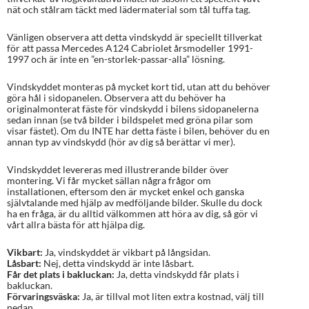
nät och stålram täckt med lädermaterial som tål tuffa tag.
Vänligen observera att detta vindskydd är speciellt tillverkat
för att passa Mercedes A124 Cabriolet årsmodeller 1991-
1997 och är inte en ”en-storlek-passar-alla” lösning.
Vindskyddet monteras på mycket kort tid, utan att du behöver
göra hål i sidopanelen. Observera att du behöver ha
originalmonterat fäste för vindskydd i bilens sidopanelerna
sedan innan (se två bilder i bildspelet med gröna pilar som
visar fästet). Om du INTE har detta fäste i bilen, behöver du en
annan typ av vindskydd (hör av dig så berättar vi mer).
Vindskyddet levereras med illustrerande bilder över
montering. Vi får mycket sällan några frågor om
installationen, eftersom den är mycket enkel och ganska
självtalande med hjälp av medföljande bilder. Skulle du dock
ha en fråga, är du alltid välkommen att höra av dig, så gör vi
vårt allra bästa för att hjälpa dig.
Vikbart:
Ja, vindskyddet är vikbart på långsidan.
Låsbart:
Nej, detta vindskydd är inte låsbart.
Får det plats i bakluckan:
Ja, detta vindskydd får plats i
bakluckan.
Förvaringsväska:
Ja, är tillval mot liten extra kostnad, välj till
nedan.