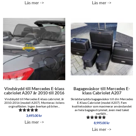
Läs mer ->
Läs mer ->
av 5
av 5
Vindskydd till Mercedes E-klass
Bagageväskor till Mercedes E-
cabriolet A207 år 2010 till 2016
klass Cabriolet A207
Vindskydd till Mercedes E-klass cabriolet, år
Skräddarsydda bagageväskor till din Mercedes
2010-2016 (modell A207). Monteras i bilens
E-Klass Cabriolet (model A207). Fem
orginalfästen. Ingen åverkan på bilen...
kvalitetsväskor som maximerar användandet
av hela bagageutrymmet, även med taket
nerfällt...
3,495.00
kr
Betygsatt
5.00
Läs mer ->
8,995.00
kr
av 5
Betygsatt
5.00
Läs mer ->
av 5