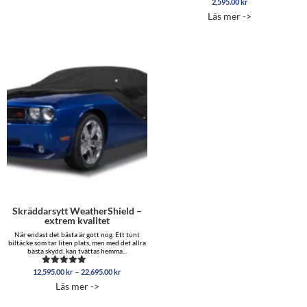
2,595.00
kr
Betygsatt
5.00
Läs mer ->
av 5
Skräddarsytt WeatherShield –
extrem kvalitet
När endast det bästa är gott nog. Ett tunt
biltäcke som tar liten plats, men med det allra
bästa skydd, kan tvättas hemma...
Prisintervall:
–
12,595.00
kr
22,695.00
kr
Betygsatt
12,595.00 kr
5.00
Läs mer ->
av 5
till
22,695.00 kr