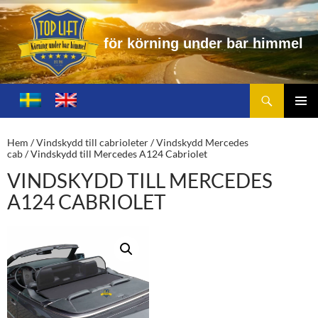
r
k
ö
r
n
i
n
g
u
n
d
e
r
b
a
r
h
i
m
m
e
l
Sök
Toplift.se – för körning under bar himmel
HOPPA
TILL
PRIMÄ
INNEHÅLL
MENY
Hem
/
Vindskydd till cabrioleter
/
Vindskydd Mercedes
cab
/ Vindskydd till Mercedes A124 Cabriolet
VINDSKYDD TILL MERCEDES
A124 CABRIOLET