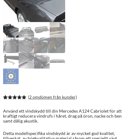
(
2
omdömen från kunder)
Betygsatt
4
5.00
av 5
Använd ett vindskydd till din Mercedes A124 Cabriolet för att
baserat på
kraftigt reducera vindrufs i håret, drag på öron, nacke och ben
kundrecens
samt dålig akustik.
ioner
Detta modellspecifika vindskydd är av mycket god kvalitet,
tillverkat av högkvalitativa material såsom ett speciellt vävt