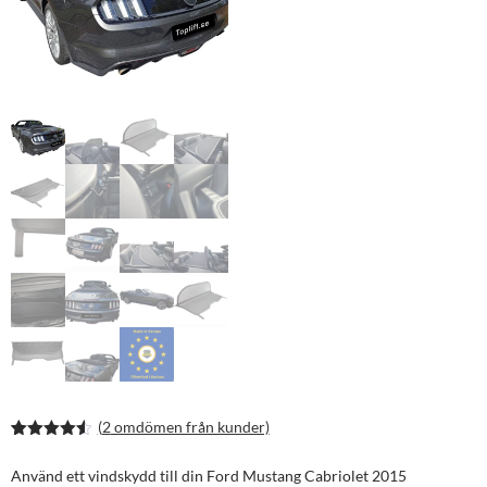
(
2
omdömen från kunder)
Betygsatt
4
4.50
av 5
Använd ett vindskydd till din Ford Mustang Cabriolet 2015
baserat