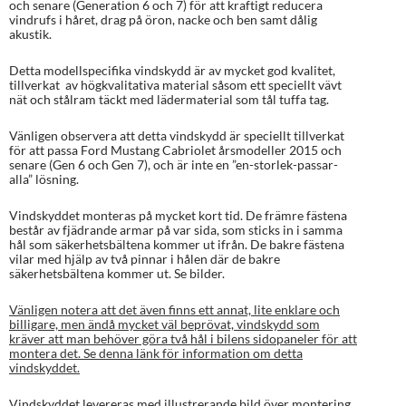
och senare (Generation 6 och 7) för att kraftigt reducera
på
vindrufs i håret, drag på öron, nacke och ben samt dålig
kundrecen
akustik.
sioner
Detta modellspecifika vindskydd är av mycket god kvalitet,
tillverkat av högkvalitativa material såsom ett speciellt vävt
nät och stålram täckt med lädermaterial som tål tuffa tag.
Vänligen observera att detta vindskydd är speciellt tillverkat
för att passa Ford Mustang Cabriolet årsmodeller 2015 och
senare (Gen 6 och Gen 7), och är inte en ”en-storlek-passar-
alla” lösning.
Vindskyddet monteras på mycket kort tid. De främre fästena
består av fjädrande armar på var sida, som sticks in i samma
hål som säkerhetsbältena kommer ut ifrån. De bakre fästena
vilar med hjälp av två pinnar i hålen där de bakre
säkerhetsbältena kommer ut. Se bilder.
Vänligen notera att det även finns ett annat, lite enklare och
billigare, men ändå mycket väl beprövat, vindskydd som
kräver att man behöver göra två hål i bilens sidopaneler för att
montera det. Se denna länk för information om detta
vindskyddet.
Vindskyddet levereras med illustrerande bild över montering.