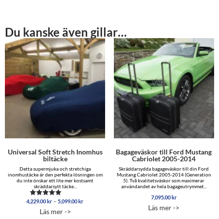
Du kanske även gillar…
Universal Soft Stretch Inomhus
Bagageväskor till Ford Mustang
biltäcke
Cabriolet 2005-2014
Detta supermjuka och stretchiga
Skräddarsydda bagageväskor till din Ford
inomhustäcke är den perfekta lösningen om
Mustang Cabriolet 2005-2014 (Generation
du inte önskar ett lite mer kostsamt
5). Två kvalitetsväskor som maximerar
skräddarsytt täcke...
användandet av hela bagageutrymmet...
7,095.00
kr
Prisintervall:
–
4,229.00
kr
5,099.00
kr
Betygsatt
Läs mer ->
4,229.00 kr
4.96
Läs mer ->
av 5
till