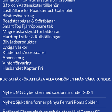
Båt- och Vattenskoter tillbehör
Lasthållare för Roadster och Cabriolet
Bilsätesöverdrag
Roadsterbågar & Störtbågar
Smart Top Fjärröppnare tak
Magnetiska skydd för bildörrar
Hardtop Lyftar & Rullställningar
Bilvårdsprodukter
Lyxiga väskor
Kläder och Accessoarer
Annonstorg
Vinterförvaring
Husbandet Kapten Fri
KLICKA HÄR FÖR ATT LÄSA ALLA OMDÖMEN FRÅN VÅRA KUNDER.
Nyhet: MG Cyberster med saxdörrar under 2024
Nyhet: Sjukt fina former på nya Ferrari Roma Spider!
Äntligen! Första eldrivna cabrioleten: Mini Cooper SE