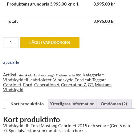
Produktens grundpris
3,995.00
kr x 1
3,995.00
kr
Totalt
3,995.00
kr
Vindskydd
LÄGG I VARUKORGEN
Ford
Mustang
Gen
6
3,995.00
kr
och
7
år
Artikel:
Kategorier:
vindskydd_ford_mustang6_7_ejborr_scfm_001
2015
Vindskydd till cabrioleter
,
Vindskydd Ford cab
Taggar:
och
Cabriolet
,
Ford
,
Generation 6
,
Generation 7
,
GT
,
Mustang
,
senare
Vindskydd
-
utan
borr
Kort produktinfo
Ytterligare information
Omdömen (2)
mängd
Kort produktinfo
Vindskydd till Ford Mustang Cabriolet 2015 och senare (Gen 6 och
7). Specialversion som monteras utan borr…