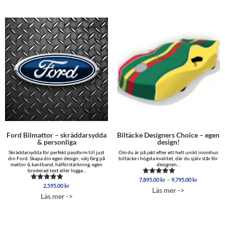
5,099.00 kr
Ford Bilmattor – skräddarsydda
Biltäcke Designers Choice – egen
& personliga
design!
Skräddarsydda för perfekt passform till just
Om du är på jakt efter ett helt unikt inomhus
din Ford. Skapa din egen design; välj färg på
biltäcke i högsta kvalitet, där du själv står för
mattor & kantband, hälförstärkning, egen
designen...
broderad text eller logga...
Prisinterva
–
7,895.00
kr
9,795.00
kr
Betygsatt
2,595.00
kr
7,895.00 
Betygsatt
5.00
Läs mer ->
5.00
av 5
till
Läs mer ->
av 5
9,795.00 