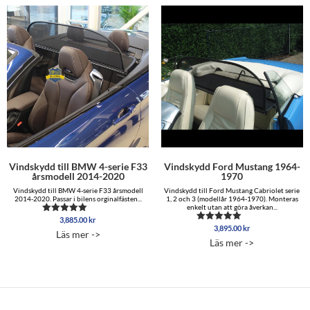
Vindskydd till BMW 4-serie F33
Vindskydd Ford Mustang 1964-
årsmodell 2014-2020
1970
Vindskydd till BMW 4-serie F33 årsmodell
Vindskydd till Ford Mustang Cabriolet serie
2014-2020. Passar i bilens orginalfästen...
1, 2 och 3 (modellår 1964-1970). Monteras
enkelt utan att göra åverkan...
3,885.00
kr
Betygsatt
3,895.00
kr
4.83
Betygsatt
Läs mer ->
av 5
5.00
Läs mer ->
av 5