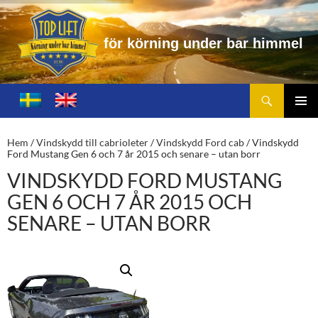
f
ö
r
k
ö
r
n
i
n
g
u
n
d
e
r
b
a
r
h
i
m
m
e
l
Sök
Toplift.se – för körning under bar himmel
HOPPA
TILL
PRIMÄ
INNEHÅLL
MENY
Hem
/
Vindskydd till cabrioleter
/
Vindskydd Ford cab
/ Vindskydd
Ford Mustang Gen 6 och 7 år 2015 och senare – utan borr
VINDSKYDD FORD MUSTANG
GEN 6 OCH 7 ÅR 2015 OCH
SENARE – UTAN BORR