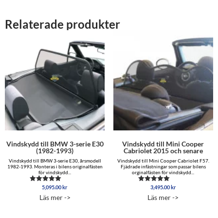
Relaterade produkter
Vindskydd till BMW 3-serie E30
Vindskydd till Mini Cooper
(1982-1993)
Cabriolet 2015 och senare
Vindskydd till BMW 3-serie E30, årsmodell
Vindskydd till Mini Cooper Cabriolet F57.
1982-1993. Monteras i bilens originalfästen
Fjädrade infästningar som passar bilens
för vindskydd...
orginalfästen för vindskydd...
5,095.00
kr
3,495.00
kr
Betygsatt
Betygsatt
5.00
5.00
Läs mer ->
Läs mer ->
av 5
av 5