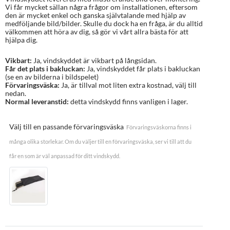
Vi får mycket sällan några frågor om installationen, eftersom
den är mycket enkel och ganska självtalande med hjälp av
medföljande bild/bilder. Skulle du dock ha en fråga, är du alltid
välkommen att höra av dig, så gör vi vårt allra bästa för att
hjälpa dig.
Vikbart:
Ja, vindskyddet är vikbart på långsidan.
Får det plats i bakluckan:
Ja, vindskyddet får plats i bakluckan
(se en av bilderna i bildspelet)
Förvaringsväska:
Ja, är tillval mot liten extra kostnad, välj till
nedan.
Normal leveranstid:
detta vindskydd finns vanligen i lager.
Välj till en passande förvaringsväska
Förvaringsväskorna finns i
många olika storlekar. Om du väljer till en förvaringsväska, ser vi till att du
får en som är väl anpassad för ditt vindskydd.