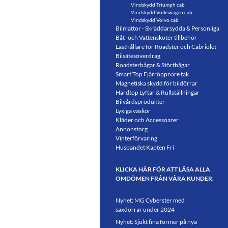
Vindskydd Triumph cab
Vindskydd Volkswagen cab
Vindskydd Volvo cab
Bilmattor - Skräddarsydda & Personliga
Båt- och Vattenskoter tillbehör
Lasthållare för Roadster och Cabriolet
Bilsätesöverdrag
Roadsterbågar & Störtbågar
Smart Top Fjärröppnare tak
Magnetiska skydd för bildörrar
Hardtop Lyftar & Rullställningar
Bilvårdsprodukter
Lyxiga väskor
Kläder och Accessoarer
Annonstorg
Vinterförvaring
Husbandet Kapten Fri
KLICKA HÄR FÖR ATT LÄSA ALLA
OMDÖMEN FRÅN VÅRA KUNDER.
Nyhet: MG Cyberster med
saxdörrar under 2024
Nyhet: Sjukt fina former på nya