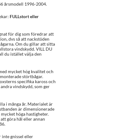
986 årsmodell 1996-2004.
lekar:
FULLstort eller
gnat för dig som föredrar att
tion, dvs så att nackstöden
ågarna. Om du gillar att sitta
 Fullstora vindskydd. VILL DU
ll du istället välja den
med mycket hög kvalitet och
smonterade störtbågar.
oxsterns specifika kaross och
s andra vindskydd, som ger
lla i många år. Materialet är
ästbanden är dimensionerade
 i mycket höga hastigheter.
att göra hål eller annan
86.
inte gnissel eller