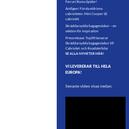
Ferrari Roma Spider!
Äntligen! Första eldrivna
cabrioleten: Mini Cooper SE
cabriolet
Skräddarsydda bagageväskor – en
sektion för inspiration
Pressrelease: Toplift lanserar
Skräddarsydda bagageväskor till
Cabriolet- och Roadsterbilar
SE ALLA NYHETER HÄR!
VI LEVERERAR TILL HELA
EUROPA!
Senaste video visas nedan: