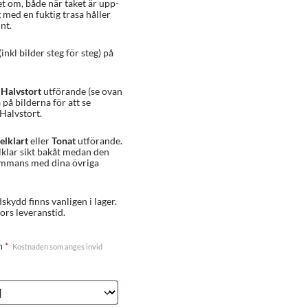
et om, både när taket är upp-
g med en fuktig trasa håller
nt.
kl bilder steg för steg) på
r
Halvstort
utförande (se ovan
a på bilderna för att se
Halvstort.
elklart
eller
Tonat
utförande.
lklar sikt bakåt medan den
sammans med dina övriga
skydd finns vanligen i lager.
ors leveranstid.
n
*
Kostnaden som anges invid