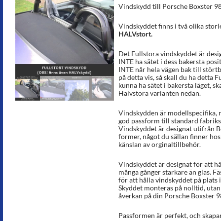
5.00
av 5
Vindskydd till Porsche Boxster 
baserat på
kundrecens
ion
Vindskyddet finns i två olika stor
HALVstort.
Det Fullstora vindskyddet är desi
INTE ha sätet i dess bakersta posi
INTE når hela vägen bak till störtb
på detta vis, så skall du ha detta
kunna ha sätet i bakersta läget, ska
Halvstora varianten nedan.
Vindskydden är modellspecifika, 
god passform till standard fabrik
Vindskyddet är designat utifrån B
former, något du sällan finner ho
känslan av orginaltillbehör.
Vindskyddet är designat för att hå
många gånger starkare än glas. F
för att hålla vindskyddet på plats
Skyddet monteras på nolltid, utan 
åverkan på din Porsche Boxster 9
Passformen är perfekt, och skapar 