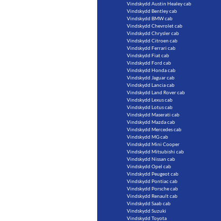
Vindskydd Austin Healey cab
Vindskydd Bentley cab
Vindskydd BMW cab
Vindskydd Chevrolet cab
Vindskydd Chrysler cab
Vindskydd Citroen cab
Vindskydd Ferrari cab
Vindskydd Fiat cab
Vindskydd Ford cab
Vindskydd Honda cab
Vindskydd Jaguar cab
Vindskydd Lancia cab
Vindskydd Land Rover cab
Vindskydd Lexus cab
Vindskydd Lotus cab
Vindskydd Maserati cab
Vindskydd Mazda cab
Vindskydd Mercedes cab
Vindskydd MG cab
Vindskydd Mini Cooper
Vindskydd Mitsubishi cab
Vindskydd Nissan cab
Vindskydd Opel cab
Vindskydd Peugeot cab
Vindskydd Pontiac cab
Vindskydd Porsche cab
Vindskydd Renault cab
Vindskydd Saab cab
Vindskydd Suzuki
Vindskydd Toyota