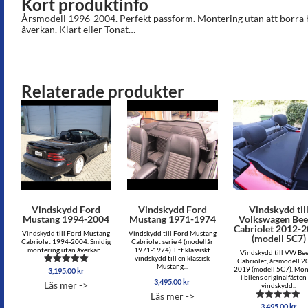
Kort produktinfo
Årsmodell 1996-2004. Perfekt passform. Montering utan att borra h
åverkan. Klart eller Tonat…
Relaterade produkter
Vindskydd Ford
Vindskydd Ford
Vindskydd til
Mustang 1994-2004
Mustang 1971-1974
Volkswagen Bee
Cabriolet 2012-
Vindskydd till Ford Mustang
Vindskydd till Ford Mustang
(modell 5C7)
Cabriolet 1994-2004. Smidig
Cabriolet serie 4 (modellår
montering utan åverkan...
1971-1974). Ett klassiskt
Vindskydd till VW Bee
vindskydd till en klassisk
Cabriolet, årsmodell 2
Mustang...
2019 (modell 5C7). Mon
3,195.00
kr
Betygsatt
i bilens originalfästen
4.88
3,495.00
kr
Läs mer ->
vindskydd..
av 5
Läs mer ->
3,495.00
kr
Betygsatt