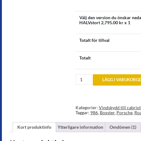
Välj den version du önskar neda
HALVstort
2,795.00
kr x 1
Totalt för tillval
Totalt
Vindskydd
LÄGG I VARUKORG
Porsche
Boxster
986
mängd
Kategorier:
Vindskydd till cabriol
Taggar:
986
,
Boxster
,
Porsche
,
Roa
Kort produktinfo
Ytterligare information
Omdömen (1)