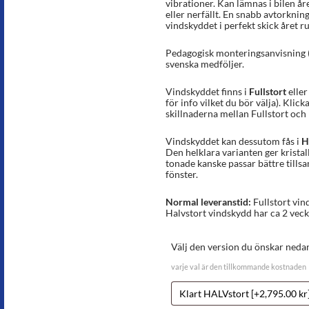
vibrationer. Kan lämnas i bilen år
eller nerfällt. En snabb avtorknin
vindskyddet i perfekt skick året ru
Pedagogisk monteringsanvisning (in
svenska medföljer.
Vindskyddet finns i
Fullstort
elle
för info vilket du bör välja). Klick
skillnaderna mellan Fullstort och 
Vindskyddet kan dessutom fås i
H
Den helklara varianten ger kristal
tonade kanske passar bättre till
fönster.
Normal leveranstid:
Fullstort vind
Halvstort vindskydd har ca 2 veck
Välj den version du önskar neda
varje val är den tillkommande kostnaden