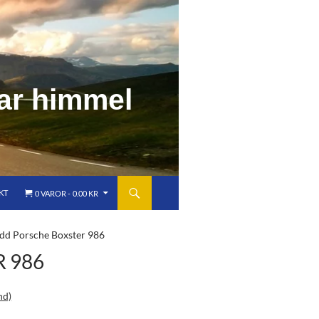
a
r
h
i
m
m
e
l
KT
0 VAROR
0.00 KR
dd Porsche Boxster 986
 986
nd)