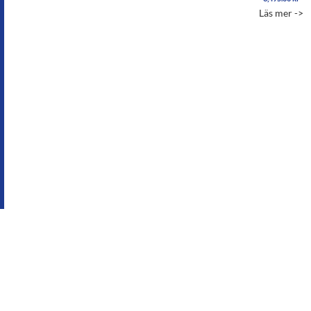
5.00
Läs mer ->
av 5