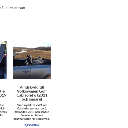
ål eller annan
l
Vindskydd till
tle
Volkswagen Golf
2019
Cabriolet 6 (2011
och senare)
tle
Vindskydd till VW Golf
012-
Cabriolet generation 6,
teras
årsmodell 2011 och senare.
 för
Monteras i bilens
originalfästen för vindskydd..
3,495.00
kr