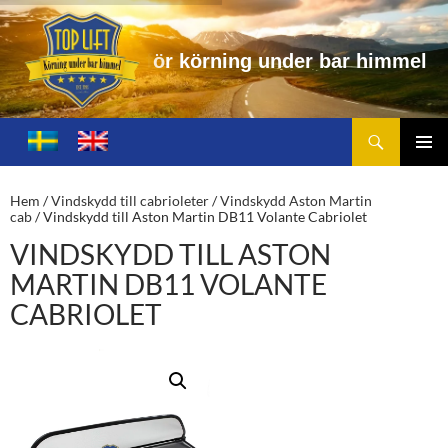
n
i
n
g
u
n
d
e
r
b
a
r
h
i
m
m
e
l
Sök
Toplift.se – för körning under bar himmel
HOPPA
TILL
PRIMÄ
INNEHÅLL
MENY
Hem
/
Vindskydd till cabrioleter
/
Vindskydd Aston Martin
cab
/ Vindskydd till Aston Martin DB11 Volante Cabriolet
VINDSKYDD TILL ASTON
MARTIN DB11 VOLANTE
CABRIOLET