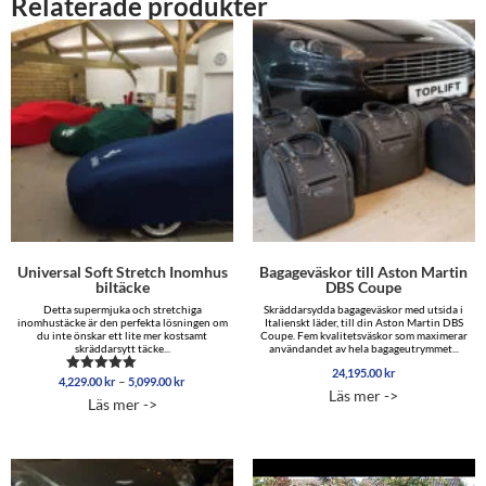
Relaterade produkter
Universal Soft Stretch Inomhus
Bagageväskor till Aston Martin
biltäcke
DBS Coupe
Detta supermjuka och stretchiga
Skräddarsydda bagageväskor med utsida i
inomhustäcke är den perfekta lösningen om
Italienskt läder, till din Aston Martin DBS
du inte önskar ett lite mer kostsamt
Coupe. Fem kvalitetsväskor som maximerar
skräddarsytt täcke...
användandet av hela bagageutrymmet...
24,195.00
kr
Prisintervall:
–
4,229.00
kr
5,099.00
kr
Betygsatt
Läs mer ->
4,229.00 kr
4.96
Läs mer ->
av 5
till
5,099.00 kr