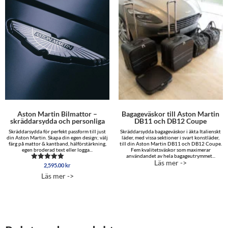
Aston Martin Bilmattor –
Bagageväskor till Aston Martin
skräddarsydda och personliga
DB11 och DB12 Coupe
Skräddarsydda för perfekt passform till just
Skräddarsydda bagageväskor i äkta Italienskt
din Aston Martin. Skapa din egen design; välj
läder, med vissa sektioner i svart konstläder,
färg på mattor & kantband, hälförstärkning,
till din Aston Martin DB11 och DB12 Coupe.
egen broderad text eller logga...
Fem kvalitetsväskor som maximerar
användandet av hela bagageutrymmet...
Läs mer ->
2,595.00
kr
Betygsatt
5.00
Läs mer ->
av 5