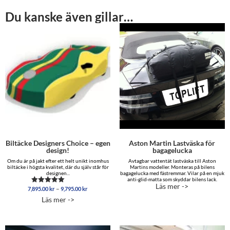
Du kanske även gillar…
Biltäcke Designers Choice – egen
Aston Martin Lastväska för
design!
bagagelucka
Om du är på jakt efter ett helt unikt inomhus
Avtagbar vattentät lastväska till Aston
biltäcke i högsta kvalitet, där du själv står för
Martins modeller. Monteras på bilens
designen...
bagagelucka med fästremmar. Vilar på en mjuk
anti-glid-matta som skyddar bilens lack.
Läs mer ->
Prisintervall:
–
7,895.00
kr
9,795.00
kr
Betygsatt
7,895.00 kr
5.00
Läs mer ->
av 5
till
9,795.00 kr