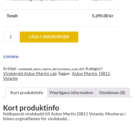
Totalt
5,295.00
kr
Vindskydd
LÄGG I VARUKORGEN
till
Aston
Martin
DB11
5,295.00
kr
Volante
Cabriolet
mängd
Artikel:
Kategori:
vindskydd_aston_martin_db11volante_scam_001
Vindskydd Aston Martin cab
Taggar:
Aston Martin
,
DB11
,
Volante
Kort produktinfo
Ytterligare information
Omdömen (0)
Kort produktinfo
Nätbaserat vindskydd till Aston Martin DB11 Volante. Monteras i
bilens orginalfästen för vindskydd…