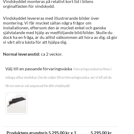
Vindskyddet monteras på relativt kort tid i bilens
orginalfästen för vindskydd.
Vindskyddet levereras med illustrerande bilder över
montering. Vi får mycket sällan några frågor om
installationen, eftersom den är mycket enkel och ganska
självtalande med hjälp av medföljande bild/bilder. Skulle du
dock ha en fråga, är du alltid välkommen att höra av dig, så gör
vi vårt allra bästa för att hjälpa dig.
Normal leveranstid:
ca 2 veckor.
Välj till en passande förvaringsväska
Förvaringsväskorna finns i
många olika storlekar. Om du väljer till en förvaringsväska, ser vi till att du
får en som är väl anpassad för ditt vindskydd.
Produktens grundpris
5,295.00
kr x 1
5,295.00
kr