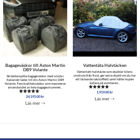
Bagageväskor till Aston Martin
Vattentäta Halvtäcken
DB9 Volante
Vattentätt halvtäcke som skyddar bilens
vindruta från frost, ger extra skydd om du har
Skräddarsydda bagageväskor med utsida i
ett läckande tak/sufflett samt håller kupén
Italienskt läder, till din Aston Martin DB9
kallare på sommaren...
Volante. Fem kvalitetsväskor som maximerar
användandet av hela bagageutrymmet...
1,919.00
kr
Betygsatt
4.88
24,195.00
kr
Betygsatt
Läs mer ->
av 5
5.00
Läs mer ->
av 5